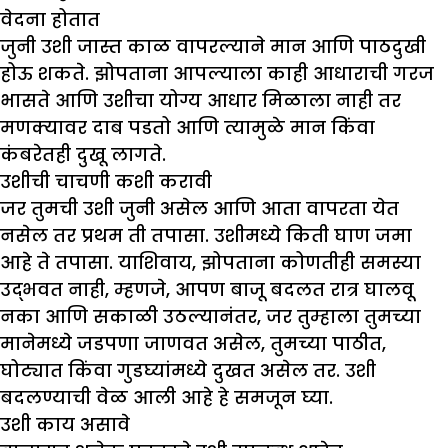
वेदना होतात
जुनी उशी जास्त काळ वापरल्याने मान आणि पाठदुखी
होऊ शकते. झोपताना आपल्याला काही आधाराची गरज
भासते आणि उशीचा योग्य आधार मिळाला नाही तर
मणक्यावर दाब पडतो आणि त्यामुळे मान किंवा
कंबरेतही दुखू लागते.
उशीची चाचणी कशी करावी
जर तुमची उशी जुनी असेल आणि आता वापरता येत
नसेल तर प्रथम ती तपासा. उशीमध्ये किती घाण जमा
आहे ते तपासा. याशिवाय, झोपताना कोणतीही समस्या
उद्भवत नाही, म्हणजे, आपण बाजू बदलत रात्र घालवू
नका आणि सकाळी उठल्यानंतर, जर तुम्हाला तुमच्या
मानेमध्ये जडपणा जाणवत असेल, तुमच्या पाठीत,
घोट्यात किंवा गुडघ्यांमध्ये दुखत असेल तर. उशी
बदलण्याची वेळ आली आहे हे समजून घ्या.
उशी काय असावे