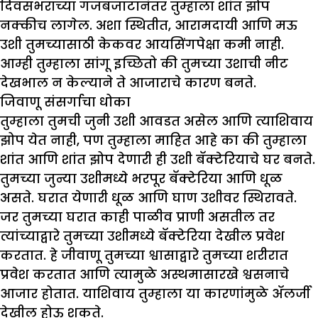
दिवसभराच्या गजबजाटानंतर तुम्हाला शांत झोप
नक्कीच लागेल. अशा स्थितीत, आरामदायी आणि मऊ
उशी तुमच्यासाठी केकवर आयसिंगपेक्षा कमी नाही.
आम्ही तुम्हाला सांगू इच्छितो की तुमच्या उशाची नीट
देखभाल न केल्याने ते आजाराचे कारण बनते.
जिवाणू संसर्गाचा धोका
तुम्हाला तुमची जुनी उशी आवडत असेल आणि त्याशिवाय
झोप येत नाही, पण तुम्हाला माहित आहे का की तुम्हाला
शांत आणि शांत झोप देणारी ही उशी बॅक्टेरियाचे घर बनते.
तुमच्या जुन्या उशीमध्ये भरपूर बॅक्टेरिया आणि धूळ
असते. घरात येणारी धूळ आणि घाण उशीवर स्थिरावते.
जर तुमच्या घरात काही पाळीव प्राणी असतील तर
त्यांच्याद्वारे तुमच्या उशीमध्ये बॅक्टेरिया देखील प्रवेश
करतात. हे जीवाणू तुमच्या श्वासाद्वारे तुमच्या शरीरात
प्रवेश करतात आणि त्यामुळे अस्थमासारखे श्वसनाचे
आजार होतात. याशिवाय तुम्हाला या कारणांमुळे ॲलर्जी
देखील होऊ शकते.