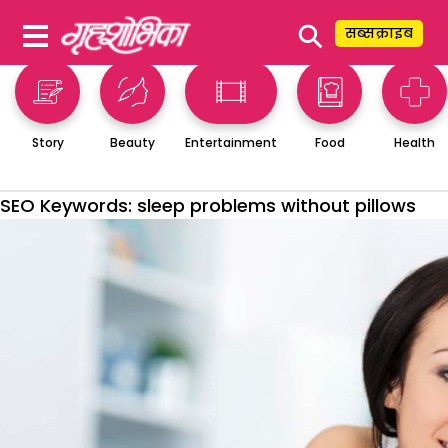
⚲
सब्सक्राइब
Story
Beauty
Entertainment
Food
Health
SEO Keywords:
sleep problems without pillows