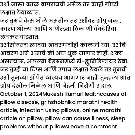
उशी जास्त काळ वापरायची असेल तर काही गोष्टी
लक्षात ठेवाव्यात.
जर तुमचे केस ओले असतील तर उशीवर झोपू नका,
कारण ओल्या आणि घाणेरड्या ठिकाणी बॅक्टेरिया
लवकर वाढतात.
उशीसोबतच त्याच्या आवरणाचीही काळजी घ्या. उशीचे
आवरण असे असावे की आत धूळ जाणार नाही. शक्य
असल्यास, आपल्या बेडरूममध्ये डी-ह्युमिडिफायर ठेवा.
जर तुम्ही या टिप्स आणि उपाय लक्षात ठेवले तर तुमची
उशी तुमच्या झोपेत व्यत्यय आणणार नाही. तुम्हाला शांत
झोप देखील मिळेल आणि नेहमी निरोगी राहाल.
Posted
Author
Categories
Tags
October 1, 2024
Mukesh Kumar
Health
causes of
on
pillow disease
,
grihshobhika marathi health
article
,
infection using pillows
,
online marathi
article on pillow
,
pillow can cause illness
,
sleep
on
problems without pillows
Leave a comment
उशी