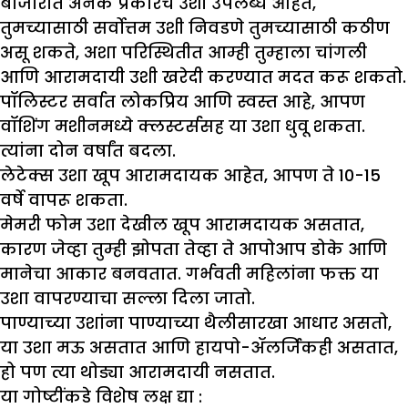
बाजारात अनेक प्रकारचे उशी उपलब्ध आहेत,
तुमच्यासाठी सर्वोत्तम उशी निवडणे तुमच्यासाठी कठीण
असू शकते, अशा परिस्थितीत आम्ही तुम्हाला चांगली
आणि आरामदायी उशी खरेदी करण्यात मदत करू शकतो.
पॉलिस्टर सर्वात लोकप्रिय आणि स्वस्त आहे, आपण
वॉशिंग मशीनमध्ये क्लस्टर्ससह या उशा धुवू शकता.
त्यांना दोन वर्षांत बदला.
लेटेक्स उशा खूप आरामदायक आहेत, आपण ते 10-15
वर्षे वापरू शकता.
मेमरी फोम उशा देखील खूप आरामदायक असतात,
कारण जेव्हा तुम्ही झोपता तेव्हा ते आपोआप डोके आणि
मानेचा आकार बनवतात. गर्भवती महिलांना फक्त या
उशा वापरण्याचा सल्ला दिला जातो.
पाण्याच्या उशांना पाण्याच्या थैलीसारखा आधार असतो,
या उशा मऊ असतात आणि हायपो-ॲलर्जिकही असतात,
हो पण त्या थोड्या आरामदायी नसतात.
या गोष्टींकडे विशेष लक्ष द्या
: