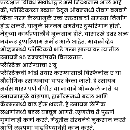
प्रत्यक्षात विविध संशोधाद्वारे असे निदर्शनास आले आहे
की, प्लॅस्टिकच्या डब्यात ठेवून ओवनमध्ये जेवण बनवणे
किंवा गरम केल्यामुळे उच्च रक्तदाबाची समस्या निर्माण
होऊ शकते. यामुळे प्रजनन क्षमतेवर दुष्परिणाम होतो.
मेंदूच्या कार्यप्रणालीचे नुकसान होते. यासारखे इतर अन्य
भयंकर दुष्परिणाम समोर आले आहेत. मायक्रोव्हेव
ओव्हनमध्ये प्लॅस्टिकचे भांडे गरम झाल्यावर त्यातील
रसायने ९५ टक्क्यांपर्यंत वितळतात.
प्लॅस्टिक आरोग्याचा शत्रू
प्लॅस्टिकची भांडी तयार करण्यासाठी बिस्फेनोल ए या
औद्योगिक रसायनाचा वापर केला जातो. हे रसायन
सर्वसाधारणपणे बीपीए या नावाने ओळखले जाते. या
रसायनामुळे वांझपण, हार्मोन्समध्ये बदल आणि
कॅन्सरमध्ये वाढ होऊ शकते. हे रसायन लैंगिक
लक्षणांमध्ये बदल घडवून आणते. म्हणजेच ते पुरुषी
गुणांनाही कमी करते. मेंदूतील संरचनेचे नुकसान करते
आणि लठ्ठपणा वाढविण्याचेही काम करते.