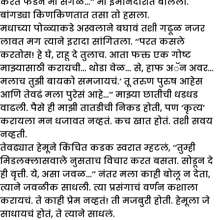
करत फेडेन मी सगळे…’’ मी इमानदारीत बोललो.
बांगड्या किणकिणतात तसा तो हसला.
मधाच्या पोळ्याकडे अस्वलाने बघावं तशी गढूळ नजर
लावत मग त्याने इरादा सांगितला. ‘‘परत कसले
करतोस! हे घे, राहू दे तुलाच. आता फक्त एक गोष्ट
माझ्यासाठी करायची… थोडा वेळ… से, हाफ अॅन अवर…
मलाच तुझी बायको समजायचं.’ तू तरुण पुरुष आहेस
आणि तेवढं मला पुरेसं आहे…’’ माझ्या छातीची धडधड
वाढली. पैसे ही माझी तातडीची निकड होती, पण ‘कृत्य’
करायला मन धजावत नव्हतं. कच खात होतं. तशी सवय
नव्हती.
तेवढ्यात हेमूने किंचित कडक स्वरात म्हटलं, ‘‘तुम्ही
मिडलक्लासवाले नुसताच विचार करत बसता. सोडून दे
ही वृत्ती. ये, असा जवळ…’’ नंतर मला काही बोलू न देता,
त्याने जवळीक साधली. त्या प्रसंगाचं वर्णन कशाला
करायचं. ते काही प्रेम नव्हतं! ती मजबुरी होती. हेमूला जे
साधायचं होतं, ते त्याने साधलं.