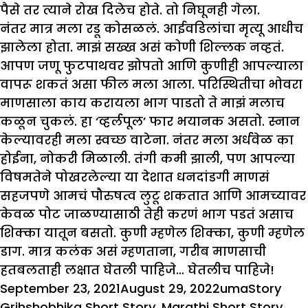
पैसे तर त्याने रोख दिलेच होते. तो निघूनही गेला.
नंतर मात्र मला रडू कोसळलं. आईवडिलांचा मृत्यू आधीच
झालेला होता. माझं सख्ख असं कोणी शिल्लक नव्हतं.
आपण जणू फुटपाथवर झोपतो आणि कुणीही आपल्याला
वापरू शकतं असा फील मला आला. परिस्थितीचा भोवरा
माणसाला काय करायला भाग पाडतो ते माझं मलाच
कळून चुकलं. हा ‘व्हर्लपूल’ फार भयानक असतो. स्नान
केल्यावरही मला स्वच्छ वाटेना. नंतर मला अर्धवेळ का
होईना, नोकरी मिळाली. तंगी कमी झाली, पण आपल्या
विषमतेने पोखरलेल्या या देशात धनदांडगी माणसं
सहजपणे आमचं पौरुषत्व लुटू शकतात आणि आमच्यावर
केवळ पोट जाळण्यासाठी तेही करणं भाग पडतं असाच
शिक्का यातून बसतो. कुणी म्हणेल शिक्का, कुणी म्हणेल
डाग. मात्र कलंक असं म्हणताना, गरीब माणसाची
हतबलताही लक्षात घेतली पाहिजे… घेतलीच पाहिजे!
Posted
Author
Categori
Tag
September 23, 2021
August 29, 2022
uma
Story
on
Grihshobhika Short Story
,
Marathi Short Story
,