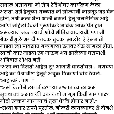
सवाल असायचा. मी रोज रेडिओवर कार्यक्रम केला
असता, तरी हेमूच्या गळ्यात जी सोन्याची जाडजूड जड चेन
होती, तशी मला घेता आली नसती. हेमू समलैंगिक आहे
आणि महिलांऐवजी पुरुषांकडे अधिक आकर्षित होत
असल्याने मला त्याची थोडी भीतिच वाटायची. पण मी
बेकारीमुळे अगदी फाटकातुटका झालोय हे हेरून तो
माझ्या त्या पावसात गळणाऱ्या रुमवर येऊ लागला होता.
त्याची कार माझ्या रंग जाऊन भंग झालेल्या घरापाशी
अजिबात शोभत नसे.
‘‘असा का दिसतो आहेस तू? आजारी वाटतोयस…. चणचण
आहे का पैशाची?’’ हेमूने अचूक ठिकाणी बोट ठेवलं.
‘आहे खरी, पण…’’
‘‘असे कितीसे लागतील?’’ या प्रश्नात त्याला असं
सुचवायचं असावं की एक कवी मागून किती मागणार?
मोठी रक्कम मागण्याचं तुला धैर्यच होणार नाही.’’
‘‘सध्या हजार रुपये पुरतील. नोकरी लागल्यावर शे दोनशे