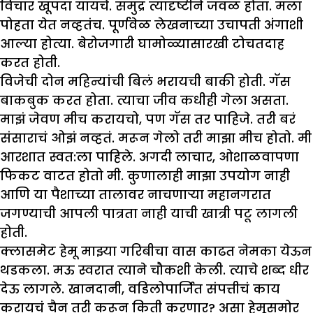
विचार खूपदा यायचे. समुद्र त्यादृष्टीने जवळ होता. मला
पोहता येत नव्हतंच. पूर्णवेळ लेखनाच्या उचापती अंगाशी
आल्या होत्या. बेरोजगारी घामोळ्यासारखी टोचतदाह
करत होती.
विजेची दोन महिन्यांची बिलं भरायची बाकी होती. गॅस
बाकबुक करत होता. त्याचा जीव कधीही गेला असता.
माझं जेवण मीच करायचो, पण गॅस तर पाहिजे. तरी बरं
संसाराचं ओझं नव्हतं. मरून गेलो तरी माझा मीच होतो. मी
आरशात स्वत:ला पाहिले. अगदी लाचार, ओशाळवापणा
फिकट वाटत होतो मी. कुणालाही माझा उपयोग नाही
आणि या पैशाच्या तालावर नाचणाऱ्या महानगरात
जगण्याची आपली पात्रता नाही याची खात्री पटू लागली
होती.
क्लासमेट हेमू माझ्या गरिबीचा वास काढत नेमका येऊन
थडकला. मऊ स्वरात त्याने चौकशी केली. त्याचे शब्द धीर
देऊ लागले. खानदानी, वडिलोपार्जित संपत्तीचं काय
करायचं चैन तरी करून किती करणार? असा हेमूसमोर