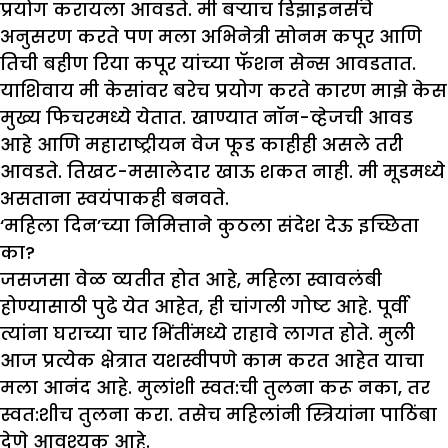
प्रयोग करायला आवडते. मी बऱ्याच डिझाइनर्सचे
अनुसरण करते पण मला अभिनेत्री सोनम कपूर आणि
तिची बहीण रिया कपूर यांच्या फॅशन सेन्स आवडतात.
याशिवाय मी केसांवर बरेच प्रयोग करते कारण माझे केस
मुख्य फिचरमध्ये येतात. खाण्यात नॉन-व्हेजची आवड
आहे आणि महाराष्ट्रीयन वेज फूड काहीही असले तरी
आवडते. तिखट-मसालेदार खाऊ शकत नाही. मी मूडमध्ये
असताना स्वयंपाकही बनवते.
‘
महिला दिन
’
च्या निमित्ताने कुठला संदेश देऊ इच्छिता
का
?
जसजसा वेळ व्यतीत होत आहे, महिला स्वावलंबी
होण्यासाठी पुढे येत आहेत, ही चांगली गोष्ट आहे. पूर्वी
त्यांना घराच्या चार भिंतींमध्ये राहावे लागत होते. मुली
आज प्रत्येक क्षेत्रात यशस्वीपणे काम करत आहेत याचा
मला आनंद आहे. मुलांशी स्वत:ची तुलना करू नका, तर
स्वत:शीच तुलना करा. तसेच महिलांनी स्त्रियांना पाठिंबा
देणे आवश्यक आहे.