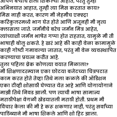
आपण बऱ्याच शैली शिकल्या आहात
,
परंतु तुम्ही
अभिनयात आहात
,
तुम्ही त्या मिस करतात काय
?
मिस नाही करत, कारण मी नेहमीच एक्स्ट्रा
करिकुलरमध्ये भाग घेत होते आणि अजूनही मी नृत्य
क्लासला जाते. जर्मनीचे बरेच जर्मन मित्र आहेत,
त्यांच्याशी जर्मन भाषेत गप्पा होत राहतात, यामुळे मी ती
भाषाही बोलू शकते. हे खरं आहे की काही वेळा कामामुळे
काही गोष्टी गमावल्या जातात, परंतु मी वेळ व्यवस्थापित
करण्याचा प्रयत्न करीत आहे.
तुला पहिला ब्रेक कोणत्या वयात मिळाला
?
मी शिक्षणादरम्यान एका छोटया बजेटच्या चित्रपटात
काम करत होते तेव्हा तिथे मला कळले की ऑडिशन
एका टीव्ही शोसाठी घेण्यात येत आहे आणि योगायोगाने
माझी तिथे निवड झाली. पण त्याची भाषा सामान्य
मराठीपेक्षा वेगळी खेडयातली मराठी होती. प्रथम मी
विचार केला की मी हे करू शकणार नाही, परंतु सर्वांच्या
पाठिंब्याने मी भाषा शिकले आणि शो हिट झाला.