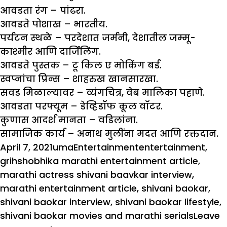
आवडता रंग –
पांढरा.
आवडते पोशाख –
भारतीय.
पर्यटन स्थळे –
परदेशात जर्मनी, देशातील जम्मू-
काश्मीर आणि दार्जिलिंग.
आवडते पुस्तक –
टू किल ए मोकिंग बर्ड.
स्वप्नांचा प्रिन्स –
शाहरुख खानसारखा.
सवड मिळाल्यावर –
व्यंगचित्र, वेब मालिका पहाणे.
आवडता परफ्यूम –
डेव्हिडॉफ कूल वॉटर.
कुणास आदर्श मानता –
वडिलांना.
सामाजिक कार्य –
अनाथ मुलींना मदत आणि रक्तदान.
Posted
Author
Categories
Tags
April 7, 2021
uma
Entertainment
entertainment
,
on
grihshobhika marathi entertainment article
,
marathi actress shivani baavkar interview
,
marathi entertainment article
,
shivani baokar
,
shivani baokar interview
,
shivani baokar lifestyle
,
shivani baokar movies and marathi serials
Leave