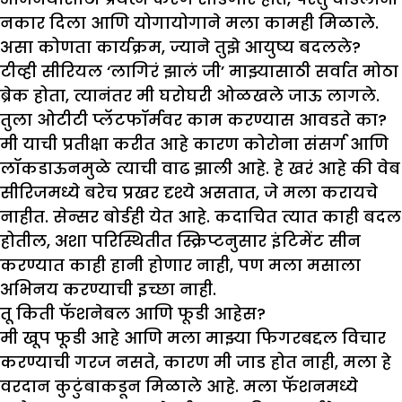
नकार दिला आणि योगायोगाने मला कामही मिळाले.
असा कोणता कार्यक्रम
,
ज्याने तु
झे
आयुष्य बदलले
?
टीव्ही सीरियल ‘लागिरं झालं जी’ माझ्यासाठी सर्वात मोठा
ब्रेक होता, त्यानंतर मी घरोघरी ओळखले जाऊ लागले.
तुला ओटीटी प्लॅटफॉर्मवर काम करण्यास आवडते का
?
मी याची प्रतीक्षा करीत आहे कारण कोरोना संसर्ग आणि
लॉकडाऊनमुळे त्याची वाढ झाली आहे. हे खरं आहे की वेब
सीरिजमध्ये बरेच प्रखर दृश्ये असतात, जे मला करायचे
नाहीत. सेन्सर बोर्डही येत आहे. कदाचित त्यात काही बदल
होतील, अशा परिस्थितीत स्क्रिप्टनुसार इंटिमेंट सीन
करण्यात काही हानी होणार नाही, पण मला मसाला
अभिनय करण्याची इच्छा नाही.
तू किती फॅशनेबल आणि फूडी आहेस
?
मी खूप फूडी आहे आणि मला माझ्या फिगरबद्दल विचार
करण्याची गरज नसते, कारण मी जाड होत नाही, मला हे
वरदान कुटुंबाकडून मिळाले आहे. मला फॅशनमध्ये