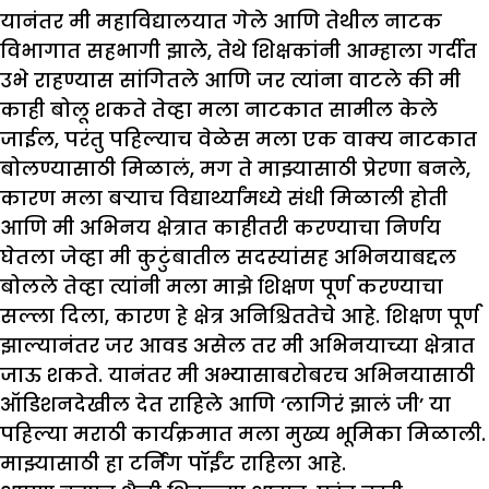
यानंतर मी महाविद्यालयात गेले आणि तेथील नाटक
विभागात सहभागी झाले, तेथे शिक्षकांनी आम्हाला गर्दीत
उभे राहण्यास सांगितले आणि जर त्यांना वाटले की मी
काही बोलू शकते तेव्हा मला नाटकात सामील केले
जाईल, परंतु पहिल्याच वेळेस मला एक वाक्य नाटकात
बोलण्यासाठी मिळालं, मग ते माझ्यासाठी प्रेरणा बनले,
कारण मला बऱ्याच विद्यार्थ्यांमध्ये संधी मिळाली होती
आणि मी अभिनय क्षेत्रात काहीतरी करण्याचा निर्णय
घेतला जेव्हा मी कुटुंबातील सदस्यांसह अभिनयाबद्दल
बोलले तेव्हा त्यांनी मला माझे शिक्षण पूर्ण करण्याचा
सल्ला दिला, कारण हे क्षेत्र अनिश्चिततेचे आहे. शिक्षण पूर्ण
झाल्यानंतर जर आवड असेल तर मी अभिनयाच्या क्षेत्रात
जाऊ शकते. यानंतर मी अभ्यासाबरोबरच अभिनयासाठी
ऑडिशनदेखील देत राहिले आणि ‘लागिरं झालं जी’ या
पहिल्या मराठी कार्यक्रमात मला मुख्य भूमिका मिळाली.
माझ्यासाठी हा टर्निंग पॉईंट राहिला आहे.