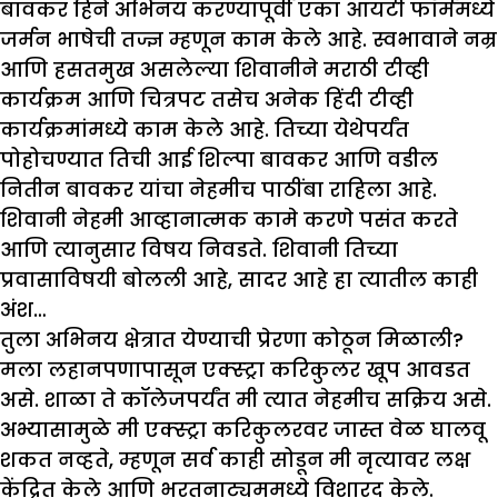
बावकर हिने अभिनय करण्यापूर्वी एका आयटी फॉर्ममध्ये
जर्मन भाषेची तज्ज्ञ म्हणून काम केले आहे. स्वभावाने नम्र
आणि हसतमुख असलेल्या शिवानीने मराठी टीव्ही
कार्यक्रम आणि चित्रपट तसेच अनेक हिंदी टीव्ही
कार्यक्रमांमध्ये काम केले आहे. तिच्या येथेपर्यंत
पोहोचण्यात तिची आई शिल्पा बावकर आणि वडील
नितीन बावकर यांचा नेहमीच पाठींबा राहिला आहे.
शिवानी नेहमी आव्हानात्मक कामे करणे पसंत करते
आणि त्यानुसार विषय निवडते. शिवानी तिच्या
प्रवासाविषयी बोलली आहे, सादर आहे हा त्यातील काही
अंश…
तुला अभिनय क्षेत्रात येण्याची प्रेरणा कोठून मिळाली
?
मला लहानपणापासून एक्स्ट्रा करिकुलर खूप आवडत
असे. शाळा ते कॉलेजपर्यंत मी त्यात नेहमीच सक्रिय असे.
अभ्यासामुळे मी एक्स्ट्रा करिकुलरवर जास्त वेळ घालवू
शकत नव्हते, म्हणून सर्व काही सोडून मी नृत्यावर लक्ष
केंद्रित केले आणि भरतनाट्यममध्ये विशारद केले.