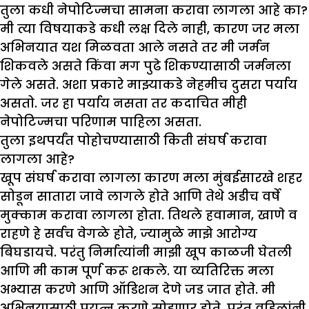
तुला कधी नेपोटिज्मचा सामना करावा लागला आहे का
?
मी त्या विषयाकडे कधी लक्ष दिले नाही, कारण जर मला
अभिनयात यश मिळवता आले नसते तर मी जर्मन
शिकवले असते किंवा मग पुढे शिकण्यासाठी जर्मनला
गेले असते. अशा प्रकारे माझ्याकडे नेहमीच दुसरा पर्याय
असतो. जर हा पर्याय नसता तर कदाचित मीही
नेपोटिज्मचा परिणाम पाहिला असता.
तुला इथपर्यंत पोहोचण्यासाठी किती संघर्ष करावा
लागला आहे
?
खूप संघर्ष करावा लागला कारण मला मुंबईसारखे शहर
सोडून सातारा जावे लागले होते आणि तेथे अडीच वर्षे
मुक्काम करावा लागला होता. तिथले हवामान, खाणे व
राहणे हे सर्वच वेगळे होते, ज्यामुळे माझे आरोग्य
बिघडायचे. परंतु निर्मात्यांनी माझी खूप काळजी घेतली
आणि मी काम पूर्ण करू शकले. या व्यतिरिक्त मला
अभ्यास करणे आणि ऑडिशन देणे जड जात होते. मी
अभिनयासाठी प्रयत्न करणे सोडणार होते, परंतु वडिलांनी