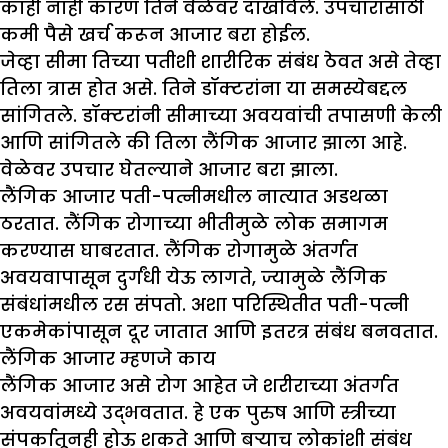
काही नाही कारण तिने वेळेवर दाखविले. उपचारासाठी
कमी पैसे खर्च करून आजार बरा होईल.
जेव्हा सीमा तिच्या पतीशी शारीरिक संबंध ठेवत असे तेव्हा
तिला त्रास होत असे. तिने डॉक्टरांना या समस्येबद्दल
सांगितले. डॉक्टरांनी सीमाच्या अवयवांची तपासणी केली
आणि सांगितले की तिला लैंगिक आजार झाला आहे.
वेळेवर उपचार घेतल्याने आजार बरा झाला.
लैंगिक आजार पती-पत्नीमधील नात्यात अडथळा
ठरतात. लैंगिक रोगाच्या भीतीमुळे लोक समागम
करण्यास घाबरतात. लैंगिक रोगामुळे अंतर्गत
अवयवापासून दुर्गंधी येऊ लागते, ज्यामुळे लैंगिक
संबंधांमधील रस संपतो. अशा परिस्थितीत पती-पत्नी
एकमेकांपासून दूर जातात आणि इतरत्र संबंध बनवतात.
लैंगिक आजार म्हणजे काय
लैंगिक आजार असे रोग आहेत जे शरीराच्या अंतर्गत
अवयवांमध्ये उद्भवतात. हे एक पुरुष आणि स्त्रीच्या
संपर्कातूनही होऊ शकते आणि बऱ्याच लोकांशी संबंध