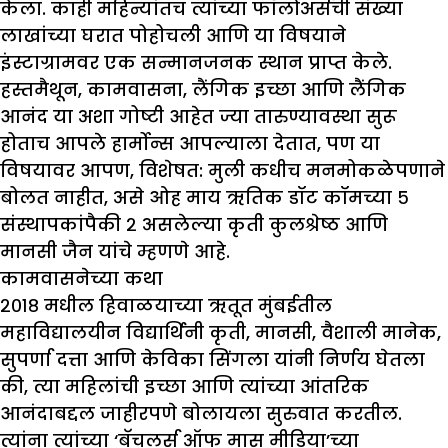
केला. काही महिन्यांतच त्यांच्या फॉलोअर्सची संख्या
लाखांच्या घरात पोहोचली आणि या विषयाने
इंस्टाग्रामवर एक सन्मानजनक स्थान प्राप्त केले.
हस्तमैथून, कामवासना, लैंगिक इच्छा आणि लैंगिक
आनंद या अशा गोष्टी आहेत ज्या तारुण्यावस्था सुरू
होताच आपले हार्मोन्स आपल्याला देतात, पण या
विषयावर आपण, विशेषत: मुली कधीच मनमोकळेपणाने
बोलत नाहीत, असे ओह माय ऋतिक डॉट कॉमच्या ५
संस्थापकांपैकी २ असलेल्या कृती कुलश्रेष्ठ आणि
मानसी जैन यांचे म्हणणे आहे.
कामवासनेच्या कथा
२०१८ मधील हिवाळयाच्या ऋतूत मुंबईतील
महाविद्यालयीन विद्यार्थिनी कृती, मानसी, वैशाली मानेक,
सुपर्णा दत्ता आणि केविका सिंगला यांनी निर्णय घेतला
की, त्या महिलांची इच्छा आणि त्यांच्या आंतरिक
आनंदाबद्दल जाहीरपणे बोलायला सुरुवात करतील.
त्यांना त्यांच्या ‘बॅचलर्स ऑफ मास मीडिया’च्या