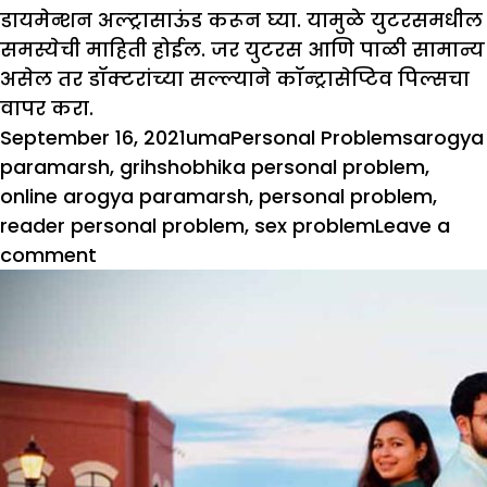
डायमेन्शन अल्ट्रासाऊंड करून घ्या. यामुळे युटरसमधील
समस्येची माहिती होईल. जर युटरस आणि पाळी सामान्य
असेल तर डॉक्टरांच्या सल्ल्याने कॉन्ट्रासेप्टिव पिल्सचा
वापर करा.
Posted
Author
Categories
Tags
September 16, 2021
uma
Personal Problems
arogya
on
paramarsh
,
grihshobhika personal problem
,
online arogya paramarsh
,
personal problem
,
reader personal problem
,
sex problem
Leave a
on
comment
आरोग्य
परामर्श