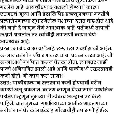
हिस्टेरोस्कोपीच्या मदतीने गर्भाशयाचं मूल्यांकन करणं
गरजेचं आहे. आयव्हीएफ अयशस्वी होण्याचे कारण
एएमएचं मूल्य आणि इंट्रालिपिड इन्फ्यूजनच्या मदतीने
प्रत्यारोपणाच्या सुधारणेतील यशाच्या दरात वाढ होत आहे
की नाही हे जाणून घेणं आवश्यक आहे. पतीमध्ये तापाची
लक्षणं असतील तर त्यांचीही तपासणी करून घेणे
आवश्यक आहे.
प्रश्न : मा
झं
वय ३० वर्षं आहे. लग्नाला २ वर्षं
झा
ली आहेत.
लग्नानंतर मी गर्भधारण करण्याचा प्रयत्न करत आहे. मी
लग्नाआधी गर्भपात करून घेतला होता. त्यानंतर मा
झी
पाळी अनियमित
झा
ली आहे आणि पाळीमध्ये रक्तस्त्रावही
कमी होतो. मी काय करू सांगा
?
उत्तर :
पाळीदरम्यान रक्तस्त्राव कमी होण्याची बरीच
कारणं असू शकतात. कारण जाणून घेण्यासाठी प्राथमिक
परीक्षण म्हणून तुमच्या पॅल्विकचं अल्ट्रासाउंड केलं
पाहिजे. यात तुमच्या गर्भाशयाच्या आतील आवरणाच्या
रूंदीचं माप घेतलं जाईल. हार्मोन्सचीही तपासणी होईल.