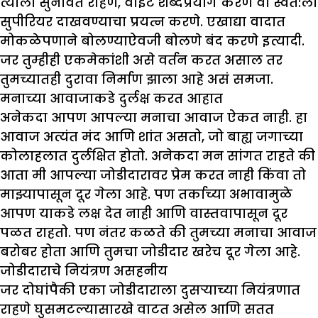
त्याला सुनावत राहणे, वाईट शब्दप्रयोग करणे वा स्वत:ला
सुपीरियर दाखवण्याचा प्रयत्न करणे. एखाद्या वादात
मोकळेपणाने बोलण्याऐवजी बोलणे बंद करणे इत्यादी.
जर तुम्हीही एकमेकांशी असे वर्तन करत असाल तर
तुमच्यातही दुरावा निर्माण झाला आहे असं समजा.
मनाच्या आवाजाकडे दुर्लक्ष करत आहात
अनेकदा आपण आपल्या मनाचा आवाज ऐकत नाही. हा
आवाज अत्यंत मंद आणि शांत असतो, जो बाह्य जगाच्या
कोलाहलात दुर्लक्षित होतो. अनेकदा मन सांगत राहते की
आता मी आपल्या जोडीदारावर प्रेम करत नाही किंवा तो
माझ्यापासून दूर गेला आहे. पण तर्काच्या अभावामुळे
आपण याकडे लक्ष देत नाही आणि वास्तवापासून दूर
पळत राहतो. पण नंतर कळते की तुमच्या मनाचा आवाज
बरोबर होता आणि तुमचा जोडीदार खरेच दूर गेला आहे.
जोडीदाराचे नियंत्रण असहनीय
जर दोघांपैकी एका जोडीदाराला दुसऱ्याच्या नियंत्रणात
राहणे घुसमटल्यासारखे वाटत असेल आणि सतत