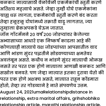
बळकट नात्यासाठी वेळोवेळी एकमेकांची स्तुती करणे
अतिशय मह्त्वाचे असते. जेव्हा तुम्ही दोघे एकमेकांना
ग्राह्य धरू लागता, एकमेकांची स्तुती करणे बंद करता
तेव्हा हळूहळू दोघांमध्ये तक्रारी वाढू लागतात, ज्या
तुम्हाला ब्रेकअपकडे घेऊन जातात.
जॉन गॉटमॅनने २० वर्षं २०० जोडप्यांवर केलेल्या
अभ्यासाच्या आधारे एक निष्कर्ष काढला आहे की
कोणत्याही नात्याचे यश जोडप्यांच्या आपसातील वाद
आणि भांडण सुंदर पद्धतीने सोडवण्याच्या क्षमतेवर
अवलंबून असते. कधीच न भांडणे सुंदर नात्याची ओळख
नसते तर परत एक होणे नात्याला आणखी बळकट आणि
सखोल बनवते. पण जेव्हा नात्यात इतका दुरावा येतो की
परत एक होणे अशक्य असते, नात्यात राहून कोंडमारा
होतो, तेव्हा तर गोडव्याने हे नाते संपवणेच उत्तम.
Posted
Author
Categories
Tags
August 24, 2021
uma
Relationship
distance in
on
relationship
,
extra marital affairs
,
grihshobhika
relationship article
,
marathi relationship article
,