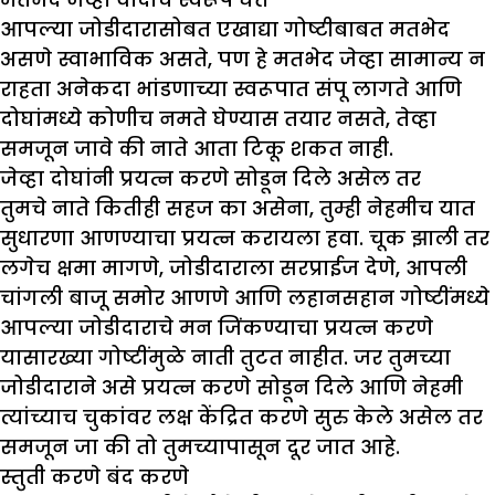
आपल्या जोडीदारासोबत एखाद्या गोष्टीबाबत मतभेद
असणे स्वाभाविक असते, पण हे मतभेद जेव्हा सामान्य न
राहता अनेकदा भांडणाच्या स्वरूपात संपू लागते आणि
दोघांमध्ये कोणीच नमते घेण्यास तयार नसते, तेव्हा
समजून जावे की नाते आता टिकू शकत नाही.
जेव्हा दोघांनी प्रयत्न करणे सोडून
दिले असेल तर
तुमचे नाते कितीही सहज का असेना, तुम्ही नेहमीच यात
सुधारणा आणण्याचा प्रयत्न करायला हवा. चूक झाली तर
लगेच क्षमा मागणे, जोडीदाराला सरप्राईज देणे, आपली
चांगली बाजू समोर आणणे आणि लहानसहान गोष्टींमध्ये
आपल्या जोडीदाराचे मन जिंकण्याचा प्रयत्न करणे
यासारख्या गोष्टींमुळे नाती तुटत नाहीत. जर तुमच्या
जोडीदाराने असे प्रयत्न करणे सोडून दिले आणि नेहमी
त्यांच्याच चुकांवर लक्ष केंद्रित करणे सुरु केले असेल तर
समजून जा की तो तुमच्यापासून दूर जात आहे.
स्तुती करणे बंद करणे