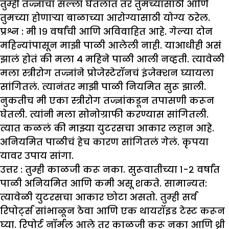
तुम्ही तज्ज्ञाचा सल्ला घेतलात तर तुमच्यासाठी आणि
तुमच्या होणाऱ्या बाळाच्या आरोग्यासाठी योग्य ठरेल.
प्रश्न : मी १९ वर्षांची आणि अविवाहित आहे. गेल्या दोन
महिन्यांपासून मा
झी
पाळी आलेली नाही. याआधीही असं
झा
लं होतं की मला ४ महिने पाळी आली नव्हती. त्यावेळी
मला स्त्रीरोग तज्ज्ञांने प्रोजेस्टेरॉनचं इंजेक्शन घ्यायला
सांगितलं. त्यानंतर मा
झी
पाळी नियमित सुरू
झा
ली.
नुकतीच मी एका स्त्रीरोग तज्ज्ञांकडून तपासणी करून
घेतली. त्यांनी मला सोनोग्राफी करण्यास सांगितली.
त्यात कळलं की मा
झ्
या युटरसचा आकार लहान आहे.
अनियमित पाळीचं हेच कारण सांगितलं गेलं. कृपया
यावर उपाय सांगा.
उत्तर :
तुम्ही काळजी करू नका. सुरूवातीच्या १-२ वर्षांत
पाळी अनियमित आणि कमी असू शकते. सामान्यत:
त्यावेळी युटरसचा आकार छोटा असतो. तुम्ही सर्व
रिपोर्ट्स सांभाळून ठेवा आणि एक थायरॉइड टेस्ट करून
घ्या. रिपोर्ट नॉर्मल आले तर काळजी करू नका आणि थ्री