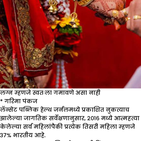
लग्न म्हणजे स्वतःला गमावणे असा नाही
*
गरिमा पंकज
लॅन्सेट पब्लिक हेल्थ जर्नलमध्ये प्रकाशित नुकत्याच
झालेल्या जागतिक सर्वेक्षणानुसार, २०१६ मध्ये आत्महत्या
केलेल्या सर्व महिलांपैकी प्रत्येक तिसरी महिला म्हणजे
३७% भारतीय आहे.