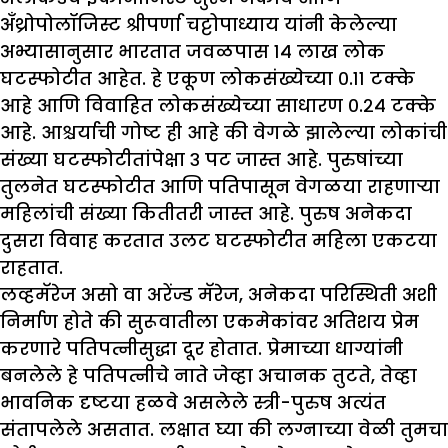
अँथ्रोपोलॉजिस्ट श्रीपर्णा चट्टोपाध्याय यांनी केलेल्या
अभ्यासानुसार भारतात जवळपास १४ लाख लोक
घटस्फोटीत आहेत. हे एकूण लोकसंख्येच्या ०.११ टक्के
आहे आणि विवाहित लोकसंख्येच्या साधारण ०.२४ टक्के
आहे. आश्चर्याची गोष्ट ही आहे की वेगळे झालेल्या लोकांची
संख्या घटस्फोटीतांपेक्षा ३ पट जास्त आहे. पुरुषांच्या
तुलनेत घटस्फोटीत आणि पतिपासून वेगळया राहणाऱ्या
महिलांची संख्या कितीतरी जास्त आहे. पुरुष अनेकदा
दुसरा विवाह करतात उलट घटस्फोटीत महिला एकटया
राहतात.
लव्हमॅरेज असो वा अरेंज्ड मॅरेज, अनेकदा परिस्थिती अशी
निर्माण होते की सुरूवातीला एकमेकांवर अतिशय प्रेम
करणारे पतिपत्नीसुद्धा दूर होतात. प्रेमाच्या धाग्यांनी
बनलेले हे पतिपत्नीचे नाते जेव्हा अचानक तुटते, तेव्हा
भावनिक दृष्टया हळवे असलेले स्त्री-पुरुष अत्यंत
संतापलेले असतात. लक्षात घ्या की लग्नाच्या वेळी तुमचा