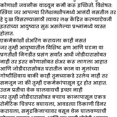
कोणाशी जवळीक वाढवून कमी करू इच्छितो. विशेषत:
स्त्रिया जर आपल्या रिलेशनशीपमध्ये आनंदी नसतील तर
हे दु:ख विसरण्यासाठी त्यावर लक्ष केंद्रित करण्याऐवजी
इतरांच्या आयुष्यात सुरु असलेल्या प्रश्नांमध्ये व्यस्त
होतात.
एकमेकांशी
शेअरिंग करायला काही नसतं
जर तुम्ही आयुष्यातील विशिष्ट क्षण आणि घटना वा
प्रगतीशी निगडीत प्रसंग सर्वात आधी जोडीदारासोबत
नाही तर इतर कोणासोबत शेअर करू लागला आहात
आणि जोडीदारासोबत घरातील काम वा मुलांच्या
गोष्टींशिवाय बाकी काही तुमच्याकडे उरलेच नाही तर
समजून जा की तुम्ही एकमेकांपासून दूर होत आहात.
उत्तम प्रतीचा वेळ घालवायची इच्छा नाही
जर तुम्ही जोडीदारासोबत बऱ्याच काळापासून एकत्र
रोमँटिक चित्रपट बघायला, आवडत्या ठिकाणी डिनर
करायला, समुद्रकिनाऱ्यावर बसून वेळ घालवण्याची