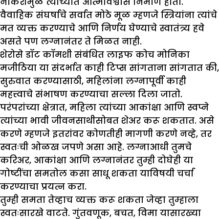
नोकरीमुळे त्यांच्यात आत्मविश्वास निर्माण होतो.
वैवाहिक संघर्षाचे सर्वात मोठे मूळ म्हणजे स्त्रियांना त्यांचे
मत व्यक्त करण्याचे आणि निर्णय घेण्याचे स्वातंत्र्य हवे
असते पण लग्नानंतर ते मिळत नाही.
शेरोसे डॉट कॉमशी संबंधित लाइफ कोच मोनिका
मजीठिया या संदर्भात काही टिप्स सांगताना सांगतात की,
सुरुवात करण्यासाठी, महिलांना लग्नापूर्वी काही
महत्त्वाचे संभाषण करण्याचा सल्ला दिला जातो.
परंपरांच्या क्षेत्रात, महिला त्यांच्या आकांक्षा आणि स्वप्ने
त्यांच्या भावी जीवनसाथीसोबत शेअर करू शकतात. असे
करणे म्हणजे इतरांवर कोणतीही मागणी करणे नव्हे, तर
स्वतःची ओळख जपणे असा आहे. लग्नाआधी तुमचे
करिअर, आकांक्षा आणि लग्नानंतर तुम्ही दोघेही या
गोष्टींचा समतोल कसा साधू शकता याविषयी चर्चा
करण्याचा प्रयत्न करा.
तुम्ही समता तेव्हाच व्यक्त करू शकता जेव्हा तुम्हाला
स्वतःसारखे वाटते. गुंतवणूक, बचत, विमा यासारख्या