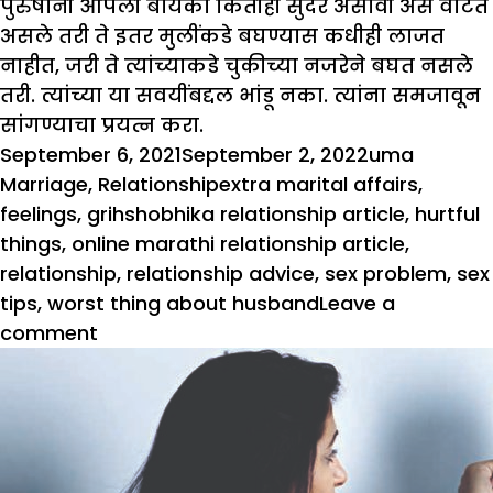
पुरुषांनी आपली बायको कितीही सुंदर असावी असे वाटत
असले तरी ते इतर मुलींकडे बघण्यास कधीही लाजत
नाहीत, जरी ते त्यांच्याकडे चुकीच्या नजरेने बघत नसले
तरी. त्यांच्या या सवयींबद्दल भांडू नका. त्यांना समजावून
सांगण्याचा प्रयत्न करा.
Posted
Author
Categor
September 6, 2021
September 2, 2022
uma
on
Tags
Marriage
,
Relationship
extra marital affairs
,
feelings
,
grihshobhika relationship article
,
hurtful
things
,
online marathi relationship article
,
relationship
,
relationship advice
,
sex problem
,
sex
tips
,
worst thing about husband
Leave a
on
comment
तुम्ही
पतीच्या
या
5
सवयी