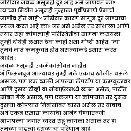
जोडीदार जवळ असूनही दूर आहे असे जाणवते का?
त्याच्या मिठीत असूनही तुम्हाला पूर्वीप्रमाणे प्रेमाची
जाणीव होत नाही? जोडीदार कारणं सांगून दूर जाण्याचा
प्रयत्न करत आहे का? जर असे असेल तर सांभाळा आणि
तयार राहा कोणत्याही परिस्थितीचा सामना करायला.
तुम्ही दोघेही लक्षात ठेवा काही अशा गोष्टी आहेत, ज्या
तुमचं नातं कमकुवत होत असल्याकडे इशारा करत
आहेत :
जवळ असूनही एकमेकांसोबत नाहीत
ऑफिसमधून आल्यावर तुम्ही भले एकाच खोलीत बसले
असाल, पण एक व्यक्ती आपल्या लॅपटॉप वा कम्प्युटरवर
आणि दुसरा टीव्ही वा मोबाईलमध्ये व्यस्त असेल, पार्टीत
सोबत गेले असाल, पण एकजण या कोपऱ्यात तर दुसरा
दुसऱ्या कोपऱ्यात मित्रांसोबत व्यस्त असेल तर याचाच
अर्थ एकत्र एखाद्या कार्याचा आनंद घेण्याएवजी
आपापल्या जगात व्यस्त राहू लागला असाल तर हा
तुमच्या वाढत्या दुराव्याचा परिणाम आहे.