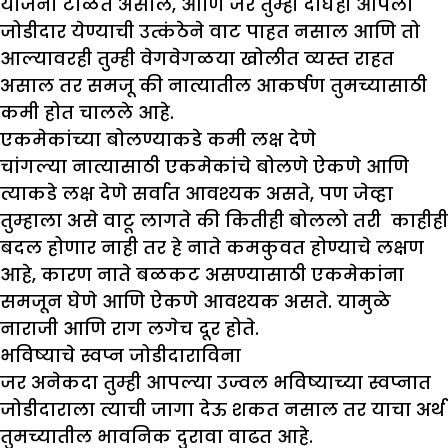
योजना टाळत असाल, आणि जर तुम्ही दोघेही आपला
जोडीदार येण्याची उत्कंठेने वाट पाहत नसाल आणि तो
आल्यावरही तुम्ही वेगवेगळया खोलीत व्यस्त राहत
असाल तर समजू की नात्यातील आकर्षण तुमच्यासाठी
कमी होत चालले आहे.
एकमेकांच्या बोलण्याकडे कमी लक्ष देणे
चांगल्या नात्यासाठी एकमेकांचे बोलणे ऐकणे आणि
त्याकडे लक्ष देणे सर्वात आवश्यक असते, पण जेव्हा
तुम्हाला असे वाटू लागते की कितीही बोललो तरी काहीही
बदल होणार नाही तर हे नाते कमकुवत होण्याचे लक्षण
आहे, कारण नाते बळकट असण्यासाठी एकमेकांना
समजून घेणे आणि ऐकणे आवश्यक असते. यामुळे
नाराजी आणि राग लगेच दूर होते.
भविष्याचे स्वप्न जोडीदाराविना
जर अनेकदा तुम्ही आपल्या उज्वल भविष्याच्या स्वप्नात
जोडीदाराला त्याची जागा देऊ शकत नसाल तर याचा अर्थ
तुमच्यातील भावनिक दुरावा वाढत आहे.