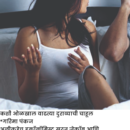
बदलू
शकत
नाही
कशी ओळखाल वाढत्या दुराव्याची चाहूल
*गरिमा पंकज
अलीकडेच इकॉनॉमिस्ट सुरज जेकॉब आणि