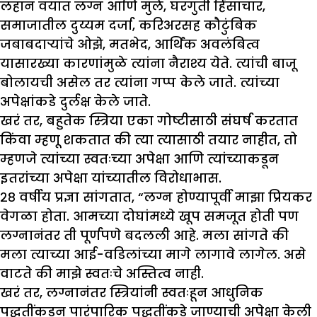
लहान वयात लग्न आणि मुले, घरगुती हिंसाचार,
समाजातील दुय्यम दर्जा, करिअरसह कौटुंबिक
जबाबदाऱ्यांचे ओझे, मतभेद, आर्थिक अवलंबित्व
यासारख्या कारणांमुळे त्यांना नैराश्य येते. त्यांची बाजू
बोलायची असेल तर त्यांना गप्प केले जाते. त्यांच्या
अपेक्षांकडे दुर्लक्ष केले जाते.
खरं तर, बहुतेक स्त्रिया एका गोष्टीसाठी संघर्ष करतात
किंवा म्हणू शकतात की त्या त्यासाठी तयार नाहीत, तो
म्हणजे त्यांच्या स्वतःच्या अपेक्षा आणि त्यांच्याकडून
इतरांच्या अपेक्षा यांच्यातील विरोधाभास.
२८ वर्षीय प्रज्ञा सांगतात, “लग्न होण्यापूर्वी माझा प्रियकर
वेगळा होता. आमच्या दोघांमध्ये खूप समजूत होती पण
लग्नानंतर ती पूर्णपणे बदलली आहे. मला सांगते की
मला त्याच्या आई-वडिलांच्या मागे लागावे लागेल. असे
वाटते की माझे स्वतःचे अस्तित्व नाही.
खरं तर, लग्नानंतर स्त्रियांनी स्वतःहून आधुनिक
पद्धतींकडून पारंपारिक पद्धतींकडे जाण्याची अपेक्षा केली