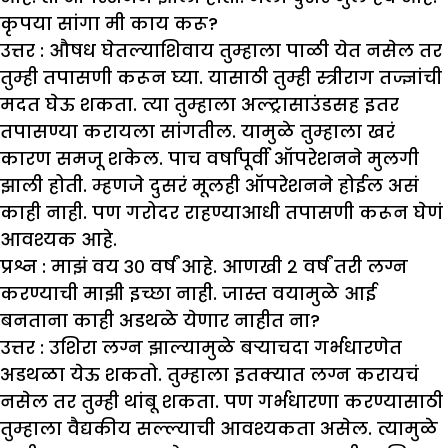
कृपया सांगा मी काय करू
?
उत्तर :
औषध घेतल्याशिवाय तुम्हाला पाळी येत नसेल तर
तुम्ही तपासणी करून घ्या. यासाठी तुम्ही स्त्रीराग तज्ज्ञांची
मदत घेऊ शकता. त्या तुम्हाला अल्ट्रासाउंडसह इतर
तपासण्या करायला सांगतील. यामुळे तुम्हाला खरं
कारण समजू शकेल. पाच वर्षांपूर्वी ऑपरेशनने मुलगी
झाली होती. म्हणजे दुसरं मूलही ऑपरेशनने होईल असं
काही नाही. पण गरोदर राहण्याआधी तपासणी करून घेणं
आवश्यक आहे.
प्रश्न : मा
झं
वय ३० वर्षं आहे. आणखी २ वर्षं तरी लग्न
करण्याची मा
झी
इच्छा नाही. जास्त वयामुळे आई
बनताना काही अडथळे येणार नाहीत ना
?
उत्तर :
उशिरा लग्न झाल्यामुळे बऱ्याचदा गर्भधारणेत
अडथळा येऊ शकतो. तुम्हाला इतक्यात लग्न करायचं
नसेल तर तुम्ही थांबू शकता. पण गर्भधारणा करण्यासाठी
तुम्हाला वैद्यकीय सल्ल्याची आवश्यकता असेल. त्यामुळे