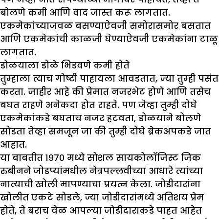
बोलणे कमी आणि वाद जास्त करू लागतात.
एकमेकांच्याजवळ बसण्याऐवजी समोरासमोर बसतात
आणि एकमेकांची काळजी घेण्याऐवजी एकमेकांना टाळू
लागतात.
डोळयाला डोळे भिडवणे कमी होते
तुम्हाला त्याच गोष्टी पाहायला आवडतात, ज्या तुम्ही पसंत
करता. जाहीर आहे की प्रेमात नजरभेट होणे आणि तसेच
बघत राहणे अनेकदा होत राहते. पण जेव्हा तुम्ही दोघे
एकमेकांकडे बघताच नजर हटवता, डोळयाने बोलणे
सोडता तेव्हा समजून जा की तुम्ही दोघे ब्रेकअपकडे जात
आहात.
या बाबतीत १९७० मध्ये सोशल सायकोलॉजिस्ट जिक
रुबीनने जोडप्यांमधील नेत्रपल्लवीच्या आधारे त्यांच्या
नात्याची खोली मापण्याचा प्रयत्न केला. जोडीदारांना
खोलीत एकटे सोडले, ज्या जोडीदारांमध्ये अतिशय प्रेम
होते, ते बराच वेळ आपल्या जोडीदाराकडे पाहत आहेत