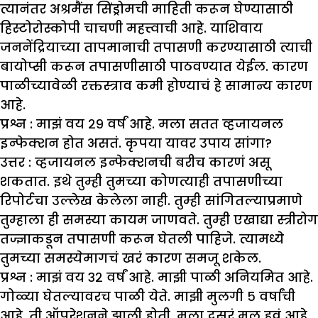
त्यानंतर अश्रमैंस सिंड्रोमची माहिती करून घेण्यासाठी
हिस्टोरोस्कोपी चाचणी महत्त्वाची आहे. याशिवाय
जननेंद्रियाच्या तापमानाची तपासणी करण्यासाठी त्याची
बायोप्सी करून तपासणीसाठी पाठवण्यात येईल. कारण
पाळीच्यावेळी रक्तस्त्राव कमी होण्याचं हे सामान्य कारण
आहे.
प्रश्न : मा
झं
वय २९ वर्षं आहे. मला सतत व्हजायनल
इन्फेक्शन होत असतं. कृपया यावर उपाय सांगा
?
उत्तर :
व्हजायनल इन्फेक्शनची बरीच कारणं असू
शकतात. इथे तुम्ही तुमच्या कोणत्याही तपासणीच्या
रिपोर्टचा उल्लेख केलेला नाही. तुम्ही सांगितल्याप्रमाणे
तुम्हाला ही समस्या कायम जाणवते. तुम्ही एखाद्या स्त्रीरोग
तज्ज्ञाकडून तपासणी करून घेतली पाहिजे. त्यामध्ये
तुमच्या समस्येमागचं खरं कारण समजू शकेल.
प्रश्न : मा
झं
वय ३२ वर्षं आहे. मा
झी
पाळी अनियमित आहे.
गोळ्या
घेतल्यावरच पाळी येते. मा
झी
मुलगी ५ वर्षांची
आहे. ती ऑपरेशनने
झा
ली होती. मला दुसरं मुल हवं आहे.