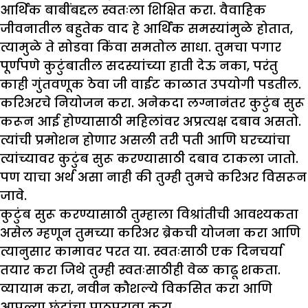
आर्थिक बाबींबद्दल स्वतःला शिक्षित करा. वैवाहिक
जीवनातील बहुतेक वाद हे आर्थिक समस्यांमुळे होतात,
त्यामुळे ते सोडवा किंवा समतोल साधा. तुमचा पगार
पूर्णपणे कुटुंबातील सदस्यांच्या हाती देऊ नका, परंतु
काही गुंतवणूक ठेवा जी वाईट काळात उपयोगी पडतील.
करिअरचे नियोजन करा. अनेकदा लग्नानंतर कुटुंब सुरू
करून आई होण्यासाठी महिलांवर अप्रत्यक्ष दबाव असतो.
त्यांची प्रमोशन होणार असली तरी पती आणि घरच्यांचा
त्यांच्यावर कुटुंब सुरू करण्यासाठी दबाव टाकला जातो.
पण याचा अर्थ असा नाही की तुम्ही तुमचे करिअर विसरून
जावे.
कुटुंब सुरू करण्यासाठी तुम्हाला विश्रांतीची आवश्यकता
असेल म्हणून तुमच्या करिअर ब्रेकची योजना करा आणि
त्यानुसार कामावर परत या. स्वतःसाठी एक दिनचर्या
तयार करा जिथे तुम्ही स्वतःसाठीही वेळ काढू शकता.
व्यायाम करा, नवीन कौशल्ये विकसित करा आणि
आपल्या छंदांचा पाठपुरावा करा.