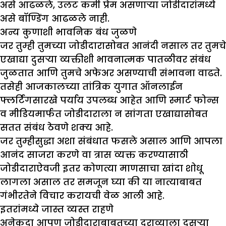
असे आढळले, उलट कमी प्रेम असणाऱ्या जोडीदारांमध्ये
असे बॉण्डिंग आढळले नाही.
अन्य कुणाशी भावनिक बंध जुळणे
जर तुम्ही तुमच्या जोडीदारासोबत आनंदी नसाल तर तुमचे
एखाद्या दुसऱ्या व्यक्तीशी भावनात्मक पातळीवर संबंध
जुळतात आणि तुमचे अफेअर असण्याची संभावना वाढते.
तसेही आजकालच्या तांत्रिक युगात ऑनलाईन
फ्लर्टिंगसारखे पर्याय उपलब्ध आहेत आणि स्मार्ट फोन्स
व मीडियमार्फत जोडीदाराला न सांगता एखाद्यासोबत
सतत संबंध ठेवणे शक्य आहे.
जर तुम्हीसुद्धा अशा संबंधात फसले असाल आणि आपला
आनंद साजरा करणे वा त्रास व्यक्त करण्यासाठी
जोडीदाराऐवजी इतर कोणत्या माणसाचा खांदा शोधू
लागला असाल तर समजून घ्या की या नात्याबाबत
गंभीरतेने विचार करायची वेळ आली आहे.
इतरांमध्ये जास्त व्यस्त राहणे
अनेकदा आपण जोडीदाराबाबतच्या दुराव्याला दुसऱ्या