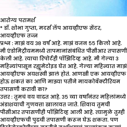
आरोग्य परामर्श
*
डॉ. शोभा गुप्ता
,
मदर्स लॅप आयव्हीएफ सेंटर
,
आयव्हीएफ तज्ज्ञ
प्रश्न : मा
झं
वय ३८ वर्षं आहे. मा
झं
वजन ५५ किलो आहे.
मी एंडोमिट्रीयममध्ये तापमानांसंबंधित पीसीआर तपासणी
केली आहे. त्याचा रिपोर्टही पॉ
झि
टिव्ह आहे. मी गेल्या ३
महिन्यांपासून रह्यूमेटोइड घेत आहे. गेल्या महिन्यात मा
झं
आयव्हीएफ अयशस्वी
झा
लं होतं. आणखी एक आयव्हीएफ
होऊ शकतं का आणि मा
झ्
या पतीने मायकोबॅक्टीरियम
तपासणी करावी का
?
उत्तर :
तुमचं वय वाढत आहे. ३५ व्या वर्षांनंतर महिलांमध्ये
अंडाशयाची गुणवत्ता खालावत जाते. शिवाय तुमची
पीसीआर तपासणीही पॉझिटिव्ह आली आहे. त्यामुळे तुम्ही
आयव्हीएफची पुढची तपासणी करून घेऊ शकता. पण