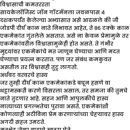
विश्वासाची कमतररता
सायकेलॉजिस्ट जॉन गॉटमॅनला जवळपास ४
दशकपर्यंत केलेल्या अभ्यासात असे आढळले की जी
जोडपी दीर्घ काळ नाते निभावत आहेत, ते ८६ टक्के काळ
एकमेकांत गुंतलेले असतात. असे ना केवळ प्रेमामुळे तर
एकमेकांवरील विश्वासामुळेही होत असते. ते गंभीर
मुद्दयांवर एकमेकांचे मत जाणून घेण्याचा आणि मदत
घेण्याचा प्रयत्न करतात. पण जर संबंध कमकुवत
असतील तर विश्वासही तुटू लागतो.
अर्धवट वरवरचे हास्य
जर तुम्ही दीर्घ काळ एकमेकांकडे बघून हसणे वा
थट्टामस्करी करणे विसरला असाल, तर समजा की तुमचे
नाते तुटणार आहे. सहज आणि आपुलकीचे हास्य
नात्याच्या प्रगल्भतेचा पुरावा असते. एकमेकांशी
कोणत्याही अटीविना प्रेम करणाऱ्यांच्या चेहऱ्यावर हास्य
अगदी सहज उमटते.
मतभेद जेव्हा वादाचे स्वरूप घेते