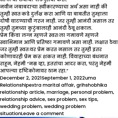
नवीन जबाबदाऱ्या स्वीकारण्याचा अर्थ असा नाही की
तुम्ही स्वतःकडे दुर्लक्ष करा आणि या बाबतीत तुम्हाला
दोषी वाटण्याची गरज नाही. जर तुम्ही आनंदी असाल तर
तुम्ही तुमच्या कुटुंबालाही आनंदी ठेवू शकाल.
प्रेम किंवा लग्न म्हणजे स्वतःला गमावणे म्हणजे
स्वाभिमान आणि प्रतिष्ठा गमावणे असा नाही. लक्षात ठेवा
जर तुम्ही स्वतःवर प्रेम करत नसाल तर तुम्ही इतर
कोणावरही प्रेम करू शकत नाही. विवाहाच्या बंधनात
राहून, नेहमी “नम्र व्हा, इतरांचा आदर करा, परंतु नेहमी
आपल्या दृष्टिकोनावर ठाम रहा.”
Posted
Author
Categori
December 2, 2021
September 1, 2022
uma
on
Tags
Relationship
extra marital affair
,
grihshobhika
relationship article
,
marriage
,
personal problem
,
relationship advice
,
sex problem
,
sex tips
,
wedding problem
,
wedding problem
on
situation
Leave a comment