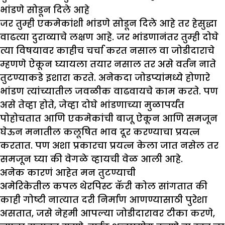
भांडणे सोडून दिले आहे
जर तुम्ही एकमेकांशी भांडणे सोडून दिले आहे तर हेसुद्धा
वाढत्या दुराव्याचे लक्षण आहे. जर भांडणानंतर तुम्ही दोघे
त्या विषयावर काहीच चर्चा करत नसाल वा जोडीदाराचे
म्हणणे ऐकून घ्यायला तयार नसाल तर असे वर्तन नाते
तुटण्याकडे इशारा करते. अनेकदा जोडप्यांमध्ये होणारे
भांडण त्यांच्यातील जवळीक वाढवायचे काम करते. पण
असे तेव्हा होते, जेव्हा दोघे भांडणाच्या मुळापर्यंत
पोहोचतात आणि एकमेकांची बाजू ऐकून आणि समजून
घेऊन मनातील कलूषित भाव दूर करण्याचा प्रयत्न
करतात. पण अशा प्रकारचा प्रयत्न केला जात नसेल तर
समजून घ्या की वेगळे व्हायची वेळ आली आहे.
अनेक कारणं आहेत मन तुटण्याची
अमेरिकेतील कपल थेरपिस्ट कॅरी कोल सांगतात की
काही गोष्टी नात्यात दरी निर्माण आणण्यासाठी पुरेशा
असतात, जसे नेहमी आपल्या जोडीदारावर टीका करणे,