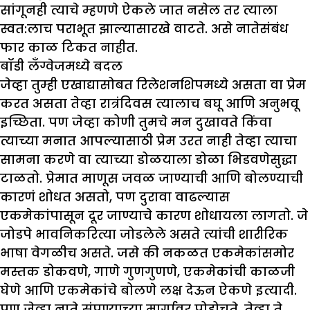
सांगूनही त्याचे म्हणणे ऐकले जात नसेल तर त्याला
स्वत:लाच पराभूत झाल्यासारखे वाटते. असे नातेसंबंध
फार काळ टिकत नाहीत.
बॉडी लँग्वेजमध्ये बदल
जेव्हा तुम्ही एखाद्यासोबत रिलेशनशिपमध्ये असता वा प्रेम
करत असता तेव्हा रात्रंदिवस त्यालाच बघू आणि अनुभवू
इच्छिता. पण जेव्हा कोणी तुमचे मन दुखावते किंवा
त्याच्या मनात आपल्यासाठी प्रेम उरत नाही तेव्हा त्याचा
सामना करणे वा त्याच्या डोळयाला डोळा भिडवणेसुद्धा
टाळतो. प्रेमात माणूस जवळ जाण्याची आणि बोलण्याची
कारणं शोधत असतो, पण दुरावा वाढल्यास
एकमेकांपासून दूर जाण्याचे कारण शोधायला लागतो. जे
जोडपे भावनिकरित्या जोडलेले असते त्यांची शारीरिक
भाषा वेगळीच असते. जसे की नकळत एकमेकांसमोर
मस्तक डोकवणे, गाणे गुणगुणणे, एकमेकांची काळजी
घेणे आणि एकमेकांचे बोलणे लक्ष देऊन ऐकणे इत्यादी.
पण जेव्हा नाते संपण्याच्या मार्गावर पोहोचते, तेव्हा ते