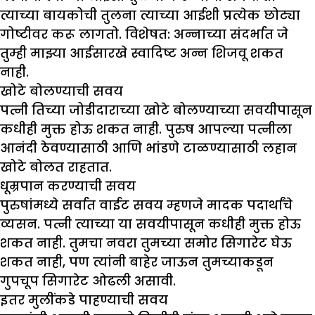
त्याच्या बायकोची तुलना त्याच्या आईशी प्रत्येक छोट्या
गोष्टीवर करू लागतो. विशेषत: अन्नाच्या संदर्भात जे
तुम्ही माझ्या आईसारखे स्वादिष्ट अन्न शिजवू शकत
नाही.
खोटे बोलण्याची सवय
पत्नी तिच्या जोडीदाराच्या खोटे बोलण्याच्या सवयीपासून
कधीही मुक्त होऊ शकत नाही. पुरुष आपल्या पत्नीला
आनंदी ठेवण्यासाठी आणि भांडणे टाळण्यासाठी लहान
खोटे बोलत राहतात.
धूम्रपान करण्याची सवय
पुरुषांमध्ये सर्वात वाईट सवय म्हणजे मादक पदार्थांचे
व्यसन. पत्नी त्याच्या या सवयीपासून कधीही मुक्त होऊ
शकत नाही. तुमचा नवरा तुमच्या समोर सिगारेट घेऊ
शकत नाही, पण त्यांनी बाहेर जाऊन तुमच्याकडून
गुपचूप सिगारेट ओढली असावी.
इतर मुलींकडे पाहण्याची सवय