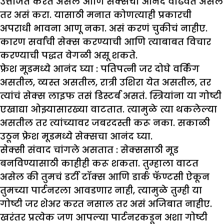
उत्तेजित करत असेल आणि सेक्सचा आनंद वाढवत असेल
तर असं करा. यासाठी मनात कोणत्याही प्रकारची
अपराधी भावना आणू नका. असं करणं चुकीचं नाहीए.
कारण सर्वांची सेक्स करण्याची आणि त्याबाबत विचार
करण्याची पद्धत वेगळी असू शकते.
फ्रेश मूडमध्ये आनंद घ्या :
पतिपत्नी जर दोघे वर्किंग
असतील, व्यस्त असतील, रात्री उशिरा येत असतील, तर
त्यांचं सेक्स लाइफ तसं डिस्टर्ब असतं. स्त्रियांना या गोष्टी
एखाद्या ओझ्यासारख्या वाटतात. त्यामुळे त्या थकलेल्या
असतील तर त्यांच्यावर जबरदस्ती करू नका. सकाळी
उठून फ्रेश मूडमध्ये सेक्सचा आनंद घ्या.
सेक्सी संवाद चांगले असतात :
सेक्ससाठी मूड
बनविण्यासाठी काहीही करू शकता. तुम्हाला वाटत
असेल की तुमचं डर्टी टॉक्स आणि डार्क फॅण्टसी ऐकून
तुमच्या पार्टनरला आवडणार नाही, त्यामुळे तुम्ही या
गोष्टी जर शेअर करत नसाल तर असं अजिबात नाहीए.
खरंतर प्रत्येक जण आपल्या पार्टनरकडून अशा गोष्टी