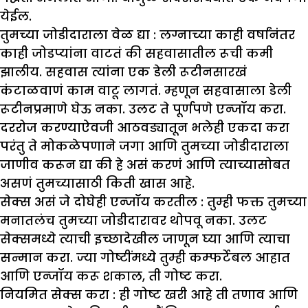
येईल.
तुमच्या जोडीदाराला वेळ द्या :
लग्नाच्या काही वर्षांनंतर
काही जोडप्यांना वाटतं की सहवासातील रूची कमी
झालीय. सहवास त्यांना एक डेली रूटीनसारखं
कंटाळवाणं काम वाटू लागतं. म्हणून सहवासाला डेली
रूटीनप्रमाणे घेऊ नका. उलट ते पूर्णपणे एन्जॉय करा.
दररोज करण्याऐवजी आठवड्यातून भलेही एकदा करा
परंतु ते मोकळेपणाने जगा आणि तुमच्या जोडीदाराला
जाणीव करून द्या की हे असं करणं आणि त्याच्यासोबत
असणं तुमच्यासाठी किती खास आहे.
सेक्स असं जे दोघेही एन्जॉय करतील :
तुम्ही फक्त तुमच्या
मनातलंच तुमच्या जोडीदारावर थोपवू नका. उलट
सेक्समध्ये त्याची इच्छादेखील जाणून घ्या आणि त्याचा
सन्मान करा. ज्या गोष्टींमध्ये तुम्ही कम्फर्टेबल आहात
आणि एन्जॉय करू शकाल, ती गोष्ट करा.
नियमित सेक्स करा :
ही गोष्ट खरी आहे ती तणाव आणि