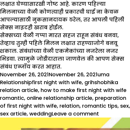
लक्षात घेण्यासारखी गोष्ट आहे. कारण पहिल्या
मिलनाच्या वेळी कोणत्याही प्रकारची घाई ना केवळ
आपल्यासाठी नुकसानदायक ठरेल, तर आपली पहिली
सेक्स नाइटही खराब होईल.
सेक्सच्या वेळी गप्पा मारत सहज राहून संबंध बनवा,
तेव्हाच तुम्ही पहिले मिलन लक्षात राहण्याजोगे बनवू
शकाल. संबंधांच्या वेळी एकमेकांच्या नजरेला नजर
भिडवा. त्यामुळे जोडीदाराला जाणवेल की आपण सेक्स
संबंध एन्जॉय करत आहात.
Posted
Author
Categor
November 26, 2021
November 26, 2021
uma
on
Tags
Relationship
first night with wife
,
grihshobhika
relation article
,
how to make first night with wife
romantic
,
online relationship article
,
preparation
of first night with wife
,
relation
,
romantic tips
,
sex
,
on
sex article
,
wedding
Leave a comment
मिलनाची
रात्र