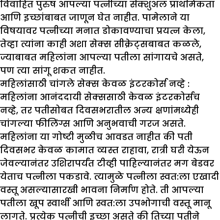
विवाहित पुरुष आपल्या पत्नीच्या सेक्शुअल प्राथमिकता
आणि इच्छांबाबत जाणून घेत नाहीत. पामेलाने या
विषयावर पत्नीच्या मनात डोकावण्याचा प्रयत्न केला,
तेव्हा त्यांना काही अशा सेक्स सीक्रेट्सबाबत कळले,
ज्याबाबत महिलांना आपल्या पतीला सांगायचे असते,
पण त्या सांगू शकत नाहीत.
महिलांसाठी चांगले सेक्स केवळ इंटरकोर्स नव्हे :
महिलांना आनंददायी सेक्ससाठी केवळ इंटरकोर्सच
नव्हे, तर पतीसोबत दिवसभरातील अन्य क्षणांमध्येही
चांगल्या फीलिंग्स आणि अनुभवाची गरज असते.
महिलांना या गोष्टी मुळीच आवडत नाहीत की पती
दिवसभर केवळ कामात व्यस्त राहावा, रात्री घरी येऊन
जेवल्यानंतर उशिरापर्यंत टीव्ही पाहिल्यानंतर मग बेडवर
येताच पत्नीला पकडावे. त्यामुळे पत्नीला स्वत:ला एखादी
वस्तू असल्यासारखी भावना निर्माण होते. ती आपल्या
पतीला खूप स्वार्थी आणि स्वत:ला उपभोगाची वस्तू मानू
लागते. प्रत्येक पत्नीची इच्छा असते की तिच्या पतीने