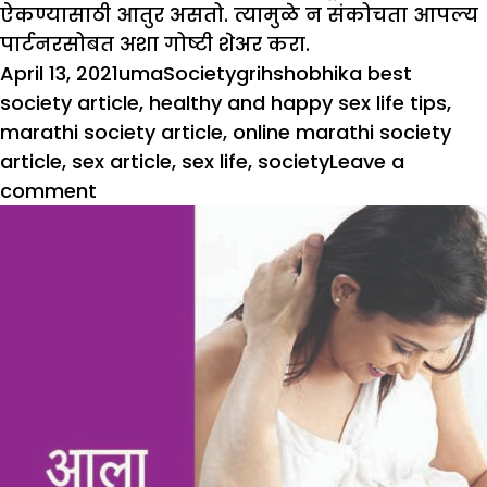
ऐकण्यासाठी आतुर असतो. त्यामुळे न संकोचता आपल्य
पार्टनरसोबत अशा गोष्टी शेअर करा.
Posted
Author
Categories
Tags
April 13, 2021
uma
Society
grihshobhika best
on
society article
,
healthy and happy sex life tips
,
marathi society article
,
online marathi society
article
,
sex article
,
sex life
,
society
Leave a
on
comment
सेक्स
लाइफ
बनवा
पूर्वीसारखं
आनंदी