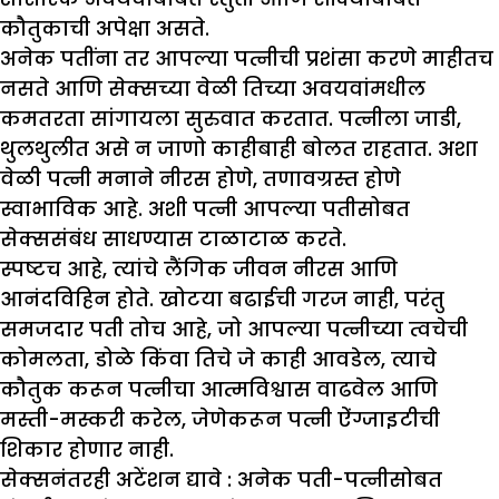
कौतुकाची अपेक्षा असते.
अनेक पतींना तर आपल्या पत्नीची प्रशंसा करणे माहीतच
नसते आणि सेक्सच्या वेळी तिच्या अवयवांमधील
कमतरता सांगायला सुरुवात करतात. पत्नीला जाडी,
थुलथुलीत असे न जाणो काहीबाही बोलत राहतात. अशा
वेळी पत्नी मनाने नीरस होणे, तणावग्रस्त होणे
स्वाभाविक आहे. अशी पत्नी आपल्या पतीसोबत
सेक्ससंबंध साधण्यास टाळाटाळ करते.
स्पष्टच आहे, त्यांचे लैंगिक जीवन नीरस आणि
आनंदविहिन होते. खोटया बढाईची गरज नाही, परंतु
समजदार पती तोच आहे, जो आपल्या पत्नीच्या त्वचेची
कोमलता, डोळे किंवा तिचे जे काही आवडेल, त्याचे
कौतुक करून पत्नीचा आत्मविश्वास वाढवेल आणि
मस्ती-मस्करी करेल, जेणेकरून पत्नी ऐंग्जाइटीची
शिकार होणार नाही.
सेक्सनंतरही अटेंशन द्यावे :
अनेक पती-पत्नीसोबत