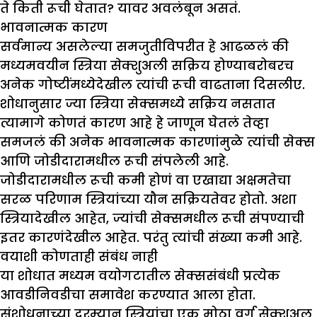
ते किती रूची घेतात? यावर अवलंबून असतं.
भावनात्मक कारण
सर्वमान्य असलेल्या समजुतीविपरीत हे आढळलं की
मध्यमवयीन स्त्रिया सेक्शुअली सक्रिय होण्याबरोबरच
अनेक गोष्टींमध्येदेखील त्यांची रूची वाढताना दिसलीए.
शोधानुसार ज्या स्त्रिया सेक्समध्ये सक्रिय नसतात
त्यामागे कोणतं कारण आहे हे जाणून घेतलं तेव्हा
समजलं की अनेक भावनात्मक कारणांमुळे त्यांची सेक्स
आणि जोडीदारामधील रूची संपलेली आहे.
जोडीदारामधील रूची कमी होणं वा एखाद्या अक्षमतेचा
सरळ परिणाम स्त्रियांच्या यौन सक्रियतेवर होतो. अशा
स्त्रियादेखील आहेत, ज्यांची सेक्समधील रूची संपण्याची
इतर कारणंदेखील आहेत. परंतु त्यांची संख्या कमी आहे.
वयाशी कोणताही संबंध नाही
या शोधात मध्यम वयोगटातील सेक्ससंबंधी प्रत्येक
आवडीनिवडीचा समावेश करण्यात आला होता.
संशोधनाच्या दरम्यान स्त्रियांचा एक मोठा वर्ग सेक्शुअल