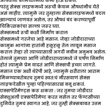
औषधांनी कामेच्छामध्ये कमी होऊ शकते.
परंतु सेक्स लाइफमध्ये अरूची केवळ औषधांनीच येते
असं नाहीए. त्यामुळे जर तुम्हाला सेक्सलाइफमध्ये बदल
झाल्याचं जाणवत असेल, तर औषधं बंद करण्यापूर्वी
चिकित्सकांचा सल्ला जरूर घ्या.
सेक्समध्ये रूची कशी निर्माण कराल
सेक्समध्ये गरजेचा आहे मसाज. जेव्हा जोडीदाराच्या
कामुक भागांना हातांनी हळूहळू तेल लावून मसाज
कराल तेव्हा तो त्याच्यासाठी अगदी नवीन अनुभव असेल.
तेलाने तुमच्या आणि जोडीदाराच्यामध्ये जे घर्षण निर्माण
होतं त्यामुळे प्रेम वाढतं आणि सेक्सची इच्छा जागते.
मसाज एक अशी थेरेपी आहे, ज्यामुळे शरीराला आराम
मिळण्याबरोबरच तुमचं स्वत:चं नीरसवाणं सेक्स
लाइफदेखील पुन्हा पहिल्यासारखं बनू शकतं.
एक्सपेरिमेण्ट्स करू शकता :
जर तुमचा जोडीदार
सेक्शुअली एक्सपेरिमेण्ट करत नसेल तर फॅण्टसीच्या
दुनियेत तुमचं स्वागत आहे. जर तुम्ही सेक्सबाबत उत्तम