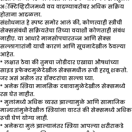
अॅक्टिव्हिटीजमध्ये वय वाढण्याबरोबर अधिक सक्रिय
होताना आढळला.
संशोधनात हे स्पष्ट समोर आलं की, कोणत्याही स्त्रीची
सेक्ससंबंधी सक्रियतेचा तिच्या वयाशी कोणताही संबंध
नाहीए. या आधारे मानसोपचारतज्ज्ञ आणि सेक्स
सल्लागारांनी याची कारणं आणि सूचनादेखील ठेवल्या
आहेत.
* लक्षात ठेवा की तुमचा जोडीदार एखाद्या औषधांच्या
साइड इफेक्टमुळेदेखील सेक्समधील रूची हरवू शकतो.
जर असं असेल तर डॉक्टरांचा सल्ला घ्या.
* अनेक स्त्रिया मानसिक दबावामुळेदेखील सेक्समध्ये
रस घेत नाहीत.
* मुलांमध्ये अधिक व्यस्त झाल्यामुळे आणि सामाजिक
मान्यतांमुळेदेखील स्त्रियांना वाटतं की सेक्समध्ये अधिक
रूची घेणं योग्य नाही.
* अनेकदा मुलं झाल्यानंतर स्त्रिया आपल्या शरीराकडे