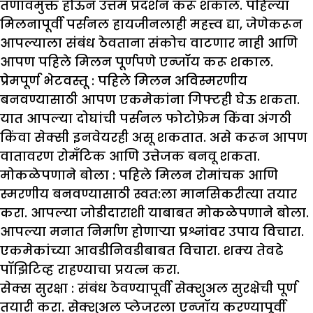
तणावमुक्त होऊन उत्तम प्रदर्शन करू शकाल. पहिल्या
मिलनापूर्वी पर्सनल हायजीनलाही महत्त्व द्या, जेणेकरून
आपल्याला संबंध ठेवताना संकोच वाटणार नाही आणि
आपण पहिले मिलन पूर्णपणे एन्जॉय करू शकाल.
प्रेमपूर्ण भेटवस्तू :
पहिले मिलन अविस्मरणीय
बनवण्यासाठी आपण एकमेकांना गिफ्टही घेऊ शकता.
यात आपल्या दोघांची पर्सनल फोटोफ्रेम किंवा अंगठी
किंवा सेक्सी इनवेयरही असू शकतात. असे करून आपण
वातावरण रोमँटिक आणि उत्तेजक बनवू शकता.
मोकळेपणाने बोला :
पहिले मिलन रोमांचक आणि
स्मरणीय बनवण्यासाठी स्वत:ला मानसिकरीत्या तयार
करा. आपल्या जोडीदाराशी याबाबत मोकळेपणाने बोला.
आपल्या मनात निर्माण होणाऱ्या प्रश्नांवर उपाय विचारा.
एकमेकांच्या आवडीनिवडीबाबत विचारा. शक्य तेवढे
पॉझिटिव्ह राहण्याचा प्रयत्न करा.
सेक्स सुरक्षा :
संबंध ठेवण्यापूर्वी सेक्शुअल सुरक्षेची पूर्ण
तयारी करा. सेक्शुअल प्लेजरला एन्जॉय करण्यापूर्वी