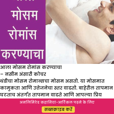
आला मोसम रोमांस करण्याचा
– नसीम अंसारी कोचर
थंडीचा मोसम रोमान्सचा मोसम असतो. या मोसमात
कामुकता आणि उत्तेजनेचा स्तर वाढतो. बाहेरील तापमान
घटताच अंतर्गत तापमान वाढते आणि आपल्या प्रिय
व्यक्तीला भेटण्याची इच्छा तीव्र होते.
अनलिमिटेड कहानियां-आर्टिकल पढ़ने के लिए
गुलाबी थंडीत प्रत्येक युगुल एकमेकांच्या बाहुपाशातील
सब्सक्राइब करें