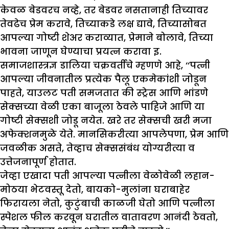
केवळ बेडवरच नव्हे, तर बेडवर नसतानाही तिच्यावर
तेवढेच प्रेम करावे, तिच्याकडे लक्ष द्यावे, तिच्यासोबत
आपल्या गोष्टी शेअर कराव्यात, प्रेमाने बोलावे, तिच्या
भावना जाणून घेण्याचा प्रयत्न करावा इ.
समाजशास्त्रज्ञ डालिया चक्रवर्तींचे म्हणणे आहे, ‘‘पत्नी
आपल्या जीवनातील प्रत्येक पैलू एकमेकांशी जोडून
पाहते, याउलट पती समजतात की स्ट्रेस आणि भांडणे
सेक्सच्या वेळी एका बाजूला ठेवले पाहिजे आणि या
गोष्टी सेक्सशी जोडू नयेत. खरे तर सेक्सची खरी मजा
अफेक्शनमुळे येते. मानसिकरीत्या आपलेपणा, प्रेम आणि
जवळीक असते, तेव्हाच सेक्ससंबंध योग्यरीत्या व
उत्तेजनापूर्ण होतात.
जेव्हा एखादा पती आपल्या पत्नीला वेळोवेळी लहान-
मोठया भेटवस्तू देतो, बायको-मुलांना घराबाहेर
फिरायला नेतो, कुटुंबाची काळजी घेतो आणि पत्नीला
स्पेशल फील करवून घरातील वातावरण आनंदी ठेवतो,