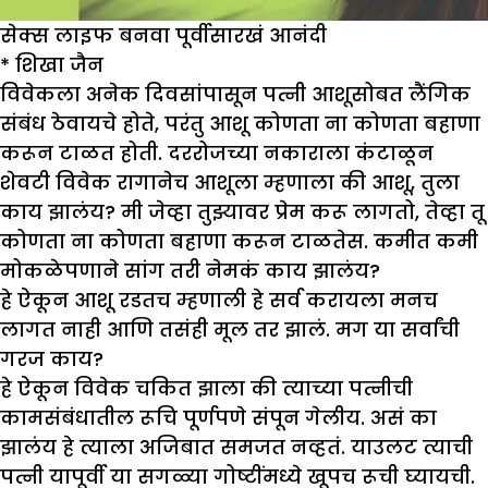
सेक्स लाइफ बनवा पूर्वीसारखं आनंदी
*
शिखा जैन
विवेकला अनेक दिवसांपासून पत्नी आशूसोबत लैंगिक
संबंध ठेवायचे होते, परंतु आशू कोणता ना कोणता बहाणा
करून टाळत होती. दररोजच्या नकाराला कंटाळून
शेवटी विवेक रागानेच आशूला म्हणाला की आशू, तुला
काय झालंय? मी जेव्हा तुझ्यावर प्रेम करू लागतो, तेव्हा तू
कोणता ना कोणता बहाणा करून टाळतेस. कमीत कमी
मोकळेपणाने सांग तरी नेमकं काय झालंय?
हे ऐकून आशू रडतच म्हणाली हे सर्व करायला मनच
लागत नाही आणि तसंही मूल तर झालं. मग या सर्वांची
गरज काय?
हे ऐकून विवेक चकित झाला की त्याच्या पत्नीची
कामसंबंधातील रूचि पूर्णपणे संपून गेलीय. असं का
झालंय हे त्याला अजिबात समजत नव्हतं. याउलट त्याची
पत्नी यापूर्वी या सगळ्या गोष्टींमध्ये खूपच रूची घ्यायची.