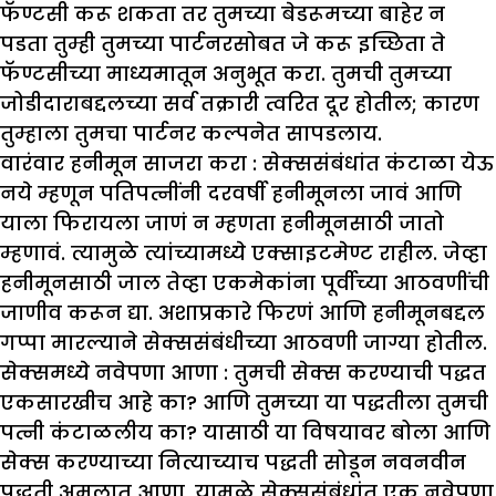
फॅण्टसी करू शकता तर तुमच्या बेडरूमच्या बाहेर न
पडता तुम्ही तुमच्या पार्टनरसोबत जे करू इच्छिता ते
फॅण्टसीच्या माध्यमातून अनुभूत करा. तुमची तुमच्या
जोडीदाराबद्दलच्या सर्व तक्रारी त्वरित दूर होतील; कारण
तुम्हाला तुमचा पार्टनर कल्पनेत सापडलाय.
वारंवार हनीमून साजरा करा :
सेक्ससंबंधांत कंटाळा येऊ
नये म्हणून पतिपत्नींनी दरवर्षी हनीमूनला जावं आणि
याला फिरायला जाणं न म्हणता हनीमूनसाठी जातो
म्हणावं. त्यामुळे त्यांच्यामध्ये एक्साइटमेण्ट राहील. जेव्हा
हनीमूनसाठी जाल तेव्हा एकमेकांना पूर्वीच्या आठवणींची
जाणीव करून द्या. अशाप्रकारे फिरणं आणि हनीमूनबद्दल
गप्पा मारल्याने सेक्ससंबंधीच्या आठवणी जाग्या होतील.
सेक्समध्ये नवेपणा आणा :
तुमची सेक्स करण्याची पद्धत
एकसारखीच आहे का? आणि तुमच्या या पद्धतीला तुमची
पत्नी कंटाळलीय का? यासाठी या विषयावर बोला आणि
सेक्स करण्याच्या नित्याच्याच पद्धती सोडून नवनवीन
पद्धती अमलात आणा. यामुळे सेक्ससंबंधांत एक नवेपणा