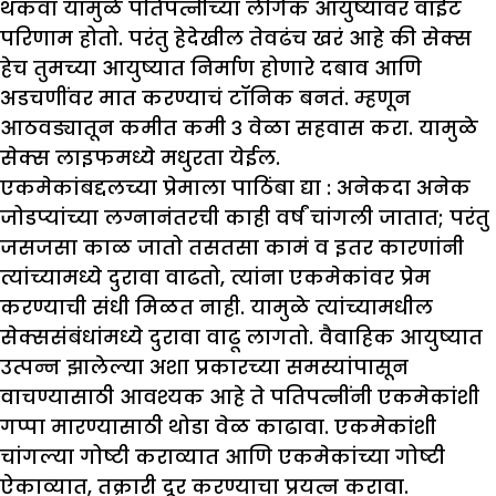
थकवा यामुळे पतिपत्नीच्या लैंगिक आयुष्यावर वाईट
परिणाम होतो. परंतु हेदेखील तेवढंच खरं आहे की सेक्स
हेच तुमच्या आयुष्यात निर्माण होणारे दबाव आणि
अडचणींवर मात करण्याचं टॉनिक बनतं. म्हणून
आठवड्यातून कमीत कमी ३ वेळा सहवास करा. यामुळे
सेक्स लाइफमध्ये मधुरता येईल.
एकमेकांबद्दलच्या प्रेमाला पाठिंबा द्या :
अनेकदा अनेक
जोडप्यांच्या लग्नानंतरची काही वर्षं चांगली जातात; परंतु
जसजसा काळ जातो तसतसा कामं व इतर कारणांनी
त्यांच्यामध्ये दुरावा वाढतो, त्यांना एकमेकांवर प्रेम
करण्याची संधी मिळत नाही. यामुळे त्यांच्यामधील
सेक्ससंबंधांमध्ये दुरावा वाढू लागतो. वैवाहिक आयुष्यात
उत्पन्न झालेल्या अशा प्रकारच्या समस्यांपासून
वाचण्यासाठी आवश्यक आहे ते पतिपत्नींनी एकमेकांशी
गप्पा मारण्यासाठी थोडा वेळ काढावा. एकमेकांशी
चांगल्या गोष्टी कराव्यात आणि एकमेकांच्या गोष्टी
ऐकाव्यात, तक्रारी दूर करण्याचा प्रयत्न करावा.