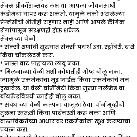
सेक्स प्रीकॉशन्सवर लक्ष द्या. आपला जीवनसाथी
कंडोमचा वापर करू शकतो. यामुळे नको असलेल्या
प्रेग्नंसीची भीतीही राहणार नाही आणि आपले लैंगिक
रोगांपासून संरक्षणही होऊ शकेल.
सेक्सच्या वेळी
* सेक्सी क्षणांची सुरुवात सेक्सी पदार्थ उदा. स्ट्रॉबेरी, द्राक्षे
किंवा चॉकलेटने करा.
* जास्त वाट पाहायला लावू नका.
* मिलनाच्या वेळी अशी कोणतीही गोष्ट बोलू नका,
ज्यामुळे एकमेकांचा मूड जाईल किंवा एकमेकांचे मन
दुखावेल. या वेळी वर्जिनिटी किंवा जुन्या गर्लफ्रेंड वा
बॉयफ्रेंडविषयी काहीही बोलू नका.
* संबंधांच्या वेळी कल्पना बाजूला ठेवा. पॉर्न मूव्हीची
तुलना स्वत:शी किंवा पार्टनरशी करू नका आणि
वास्तविकतेच्या आधारावर एकमेकांना खूश करण्याचा
प्रयत्न करा.