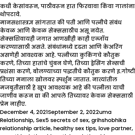
कधी केसांवरून, पाठीवरून हात फिरवावा किंवा गालांना
थोपटावे.
मानसशास्त्रज्ञ सांगतात की पती आणि पत्नीचे संबंध
केवळ आणि केवळ सेक्ससाठीच असू नयेत.
सेक्सशिवायही जगात आणखीही काही एन्जॉय
करण्यासाठी असते. संबंधांमध्ये दृढता आणि केअरिंग
असणेही आवश्यक आहे. पत्नीच्या कुकिंगचे कौतुक
करणे, तिच्या हातांचे चुंबन घेणे, तिच्या ड्रेसिंग सेन्सची
प्रशंसा करणे, बोलण्याच्या पद्धतीचे कौतुक करणे इ.गोष्टी
तिच्या मनाला खोलवर स्पर्शुन जातात. नात्यांतील
मजबुतीसाठी हे खूप आवश्यक आहे की पत्नीला याची
जाणीव करून द्या की आपले तिच्यावर केवळ सेक्ससाठी
प्रेम नाहीए.
Posted
Author
Categor
December 4, 2021
September 2, 2022
uma
on
Tags
Relationship
,
Sex
5 secrets of sex
,
grihshobhika
relationship article
,
healthy sex tips
,
love partner
,