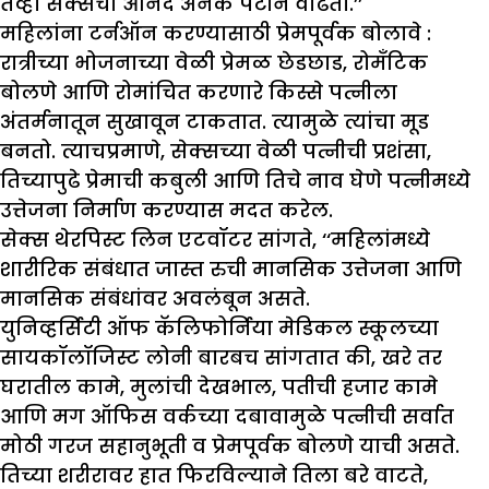
तेव्हा सेक्सचा आनंद अनेक पटीने वाढतो.’’
महिलांना टर्नऑन करण्यासाठी प्रेमपूर्वक बोलावे :
रात्रीच्या भोजनाच्या वेळी प्रेमळ छेडछाड, रोमँटिक
बोलणे आणि रोमांचित करणारे किस्से पत्नीला
अंतर्मनातून सुखावून टाकतात. त्यामुळे त्यांचा मूड
बनतो. त्याचप्रमाणे, सेक्सच्या वेळी पत्नीची प्रशंसा,
तिच्यापुढे प्रेमाची कबुली आणि तिचे नाव घेणे पत्नीमध्ये
उत्तेजना निर्माण करण्यास मदत करेल.
सेक्स थेरपिस्ट लिन एटवॉटर सांगते, ‘‘महिलांमध्ये
शारीरिक संबंधात जास्त रुची मानसिक उत्तेजना आणि
मानसिक संबंधांवर अवलंबून असते.
युनिव्हर्सिटी ऑफ कॅलिफोर्निया मेडिकल स्कूलच्या
सायकॉलॉजिस्ट लोनी बारबच सांगतात की, खरे तर
घरातील कामे, मुलांची देखभाल, पतीची हजार कामे
आणि मग ऑफिस वर्कच्या दबावामुळे पत्नीची सर्वात
मोठी गरज सहानुभूती व प्रेमपूर्वक बोलणे याची असते.
तिच्या शरीरावर हात फिरविल्याने तिला बरे वाटते,