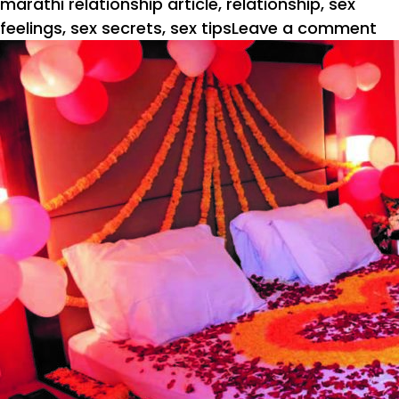
marathi relationship article
,
relationship
,
sex
on
feelings
,
sex secrets
,
sex tips
Leave a comment
से
फिल
५
सिक