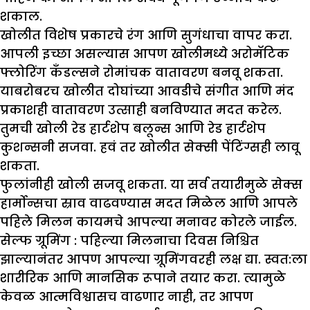
शकाल.
खोलीत विशेष प्रकारचे रंग आणि सुगंधाचा वापर करा.
आपली इच्छा असल्यास आपण खोलीमध्ये अरोमॅटिक
फ्लोरिंग कँडल्सने रोमांचक वातावरण बनवू शकता.
याबरोबरच खोलीत दोघांच्या आवडीचे संगीत आणि मंद
प्रकाशही वातावरण उत्साही बनविण्यात मदत करेल.
तुमची खोली रेड हार्टशेप बलून्स आणि रेड हार्टशेप
कुशन्सनी सजवा. हवं तर खोलीत सेक्सी पेंटिंग्सही लावू
शकता.
फुलांनीही खोली सजवू शकता. या सर्व तयारीमुळे सेक्स
हार्मोन्सचा स्राव वाढवण्यास मदत मिळेल आणि आपले
पहिले मिलन कायमचे आपल्या मनावर कोरले जाईल.
सेल्फ ग्रूमिंग :
पहिल्या मिलनाचा दिवस निश्चित
झाल्यानंतर आपण आपल्या ग्रूमिंगवरही लक्ष द्या. स्वत:ला
शारीरिक आणि मानसिक रूपाने तयार करा. त्यामुळे
केवळ आत्मविश्वासच वाढणार नाही, तर आपण