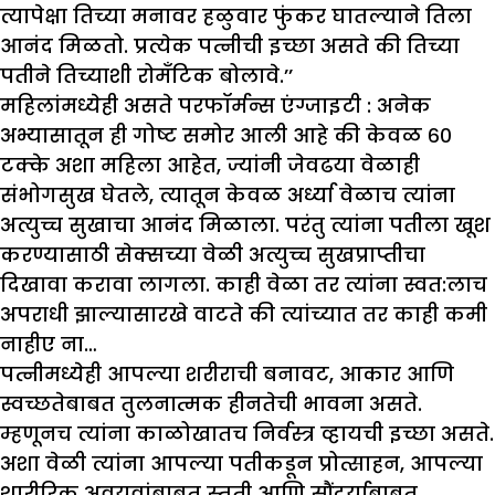
त्यापेक्षा तिच्या मनावर हळुवार फुंकर घातल्याने तिला
आनंद मिळतो. प्रत्येक पत्नीची इच्छा असते की तिच्या
पतीने तिच्याशी रोमँटिक बोलावे.’’
महिलांमध्येही असते परफॉर्मन्स एंग्जाइटी :
अनेक
अभ्यासातून ही गोष्ट समोर आली आहे की केवळ ६०
टक्के अशा महिला आहेत, ज्यांनी जेवढया वेळाही
संभोगसुख घेतले, त्यातून केवळ अर्ध्या वेळाच त्यांना
अत्युच्च सुखाचा आनंद मिळाला. परंतु त्यांना पतीला खूश
करण्यासाठी सेक्सच्या वेळी अत्युच्च सुखप्राप्तीचा
दिखावा करावा लागला. काही वेळा तर त्यांना स्वत:लाच
अपराधी झाल्यासारखे वाटते की त्यांच्यात तर काही कमी
नाहीए ना…
पत्नीमध्येही आपल्या शरीराची बनावट, आकार आणि
स्वच्छतेबाबत तुलनात्मक हीनतेची भावना असते.
म्हणूनच त्यांना काळोखातच निर्वस्त्र व्हायची इच्छा असते.
अशा वेळी त्यांना आपल्या पतीकडून प्रोत्साहन, आपल्या
शारीरिक अवयवांबाबत स्तुती आणि सौंदर्याबाबत