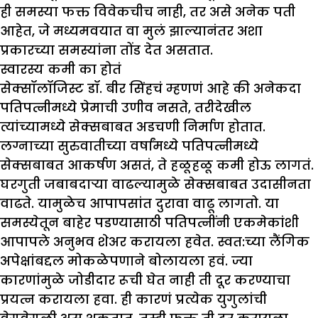
ही समस्या फक्त विवेकचीच नाही, तर असे अनेक पती
आहेत, जे मध्यमवयात वा मुलं झाल्यानंतर अशा
प्रकारच्या समस्यांना तोंड देत असतात.
स्वारस्य कमी का होतं
सेक्सॉलॉजिस्ट डॉ. बीर सिंहचं म्हणणं आहे की अनेकदा
पतिपत्नीमध्ये प्रेमाची उणीव नसते, तरीदेखील
त्यांच्यामध्ये सेक्सबाबत अडचणी निर्माण होतात.
लग्नाच्या सुरुवातीच्या वर्षांमध्ये पतिपत्नीमध्ये
सेक्सबाबत आकर्षण असतं, ते हळूहळू कमी होऊ लागतं.
घरगुती जबाबदाऱ्या वाढल्यामुळे सेक्सबाबत उदासीनता
वाढते. यामुळेच आपापसांत दुरावा वाढू लागतो. या
समस्येतून बाहेर पडण्यासाठी पतिपत्नींनी एकमेकांशी
आपापले अनुभव शेअर करायला हवेत. स्वत:च्या लैंगिक
अपेक्षांबद्दल मोकळेपणाने बोलायला हवं. ज्या
कारणांमुळे जोडीदार रूची घेत नाही ती दूर करण्याचा
प्रयत्न करायला हवा. ही कारणं प्रत्येक युगुलांची