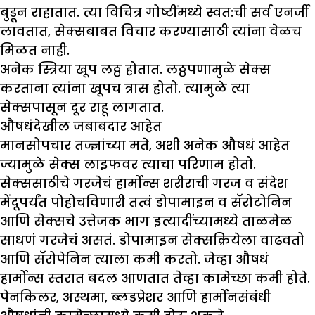
बुडून राहातात. त्या विचित्र गोष्टींमध्ये स्वत:ची सर्व एनर्जी
लावतात, सेक्सबाबत विचार करण्यासाठी त्यांना वेळच
मिळत नाही.
अनेक स्त्रिया खूप लठ्ठ होतात. लठ्ठपणामुळे सेक्स
करताना त्यांना खूपच त्रास होतो. त्यामुळे त्या
सेक्सपासून दूर राहू लागतात.
औषधंदेखील जबाबदार आहेत
मानसोपचार तज्ज्ञांच्या मते, अशी अनेक औषधं आहेत
ज्यामुळे सेक्स लाइफवर त्याचा परिणाम होतो.
सेक्ससाठीचे गरजेचं हार्मोन्स शरीराची गरज व संदेश
मेंदूपर्यंत पोहोचविणारी तत्वं डोपामाइन व सॅरोटोनिन
आणि सेक्सचे उत्तेजक भाग इत्यादींच्यामध्ये ताळमेळ
साधणं गरजेचं असतं. डोपामाइन सेक्सक्रियेला वाढवतो
आणि सॅरोपेनिन त्याला कमी करतो. जेव्हा औषधं
हार्मोन्स स्तरात बदल आणतात तेव्हा कामेच्छा कमी होते.
पेनकिलर, अस्थमा, ब्लडप्रेशर आणि हार्मोनसंबंधी