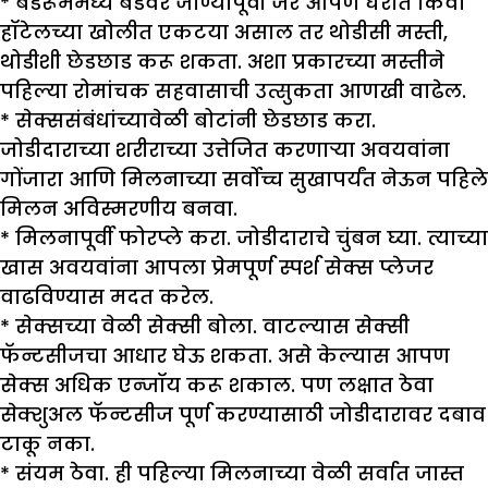
* बेडरूममध्ये बेडवर जाण्यापूर्वी जर आपण घरात किंवा
हॉटेलच्या खोलीत एकटया असाल तर थोडीसी मस्ती,
थोडीशी छेडछाड करू शकता. अशा प्रकारच्या मस्तीने
पहिल्या रोमांचक सहवासाची उत्सुकता आणखी वाढेल.
* सेक्ससंबंधांच्यावेळी बोटांनी छेडछाड करा.
जोडीदाराच्या शरीराच्या उत्तेजित करणाऱ्या अवयवांना
गोंजारा आणि मिलनाच्या सर्वोच्च सुखापर्यंत नेऊन पहिले
मिलन अविस्मरणीय बनवा.
* मिलनापूर्वी फोरप्ले करा. जोडीदाराचे चुंबन घ्या. त्याच्या
खास अवयवांना आपला प्रेमपूर्ण स्पर्श सेक्स प्लेजर
वाढविण्यास मदत करेल.
* सेक्सच्या वेळी सेक्सी बोला. वाटल्यास सेक्सी
फॅन्टसीजचा आधार घेऊ शकता. असे केल्यास आपण
सेक्स अधिक एन्जॉय करू शकाल. पण लक्षात ठेवा
सेक्शुअल फॅन्टसीज पूर्ण करण्यासाठी जोडीदारावर दबाव
टाकू नका.
* संयम ठेवा. ही पहिल्या मिलनाच्या वेळी सर्वात जास्त