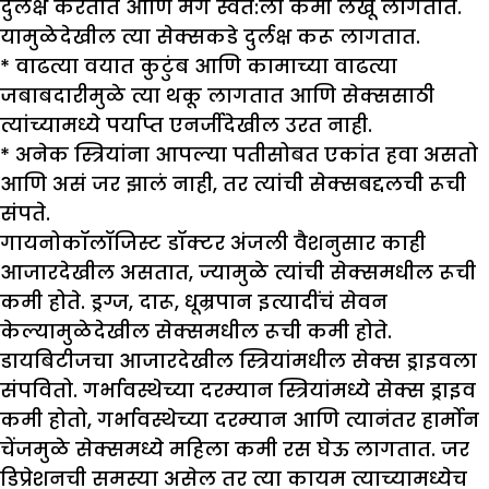
दुर्लक्ष करतात आणि मग स्वत:ला कमी लेखू लागतात.
यामुळेदेखील त्या सेक्सकडे दुर्लक्ष करू लागतात.
* वाढत्या वयात कुटुंब आणि कामाच्या वाढत्या
जबाबदारीमुळे त्या थकू लागतात आणि सेक्ससाठी
त्यांच्यामध्ये पर्याप्त एनर्जीदेखील उरत नाही.
* अनेक स्त्रियांना आपल्या पतीसोबत एकांत हवा असतो
आणि असं जर झालं नाही, तर त्यांची सेक्सबद्दलची रूची
संपते.
गायनोकॉलॉजिस्ट डॉक्टर अंजली वैशनुसार काही
आजारदेखील असतात, ज्यामुळे त्यांची सेक्समधील रूची
कमी होते. ड्रग्ज, दारू, धूम्रपान इत्यादींचं सेवन
केल्यामुळेदेखील सेक्समधील रूची कमी होते.
डायबिटीजचा आजारदेखील स्त्रियांमधील सेक्स ड्राइवला
संपवितो. गर्भावस्थेच्या दरम्यान स्त्रियांमध्ये सेक्स ड्राइव
कमी होतो, गर्भावस्थेच्या दरम्यान आणि त्यानंतर हार्मोन
चेंजमुळे सेक्समध्ये महिला कमी रस घेऊ लागतात. जर
डिप्रेशनची समस्या असेल तर त्या कायम त्याच्यामध्येच