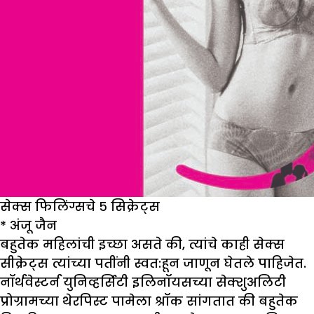
सेक्स फिलिंग्सचे ५ सिक्रेट्स
*
अंजू जैन
बहुतेक महिलांची इच्छा असते की, त्यांचे काही सेक्स
सीक्रेट्स त्यांच्या पतींनी स्वत:हून जाणून घेतले पाहिजेत.
नॉर्थवेस्टर्न युनिव्हर्सिटी इलिनॉयसच्या सेक्शुअलिटी
प्रोग्रामच्या थेरपिस्ट पामेला श्रॉक सांगतात की बहुतेक