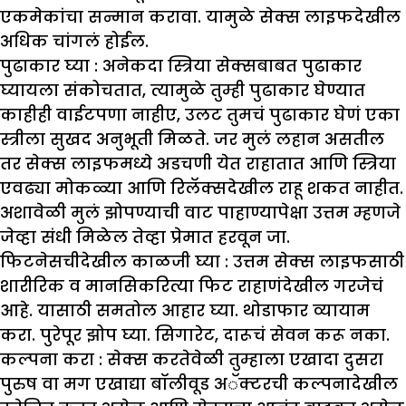
एकमेकांचा सन्मान करावा. यामुळे सेक्स लाइफदेखील
अधिक चांगलं होईल.
पुढाकार घ्या :
अनेकदा स्त्रिया सेक्सबाबत पुढाकार
घ्यायला संकोचतात, त्यामुळे तुम्ही पुढाकार घेण्यात
काहीही वाईटपणा नाहीए, उलट तुमचं पुढाकार घेणं एका
स्त्रीला सुखद अनुभूती मिळते. जर मुलं लहान असतील
तर सेक्स लाइफमध्ये अडचणी येत राहातात आणि स्त्रिया
एवढ्या मोकळ्या आणि रिलॅक्सदेखील राहू शकत नाहीत.
अशावेळी मुलं झोपण्याची वाट पाहाण्यापेक्षा उत्तम म्हणजे
जेव्हा संधी मिळेल तेव्हा प्रेमात हरवून जा.
फिटनेसचीदेखील काळजी घ्या :
उत्तम सेक्स लाइफसाठी
शारीरिक व मानसिकरित्या फिट राहाणंदेखील गरजेचं
आहे. यासाठी समतोल आहार घ्या. थोडाफार व्यायाम
करा. पुरेपूर झोप घ्या. सिगारेट, दारूचं सेवन करू नका.
कल्पना करा :
सेक्स करतेवेळी तुम्हाला एखादा दुसरा
पुरुष वा मग एखाद्या बॉलीवूड अॅक्टरची कल्पनादेखील