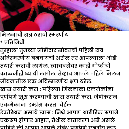
मिलनाची रात्र ठरावी स्मरणीय
*
प्रतिनिधी
तुम्हाला तुमच्या जोडीदारासोबतची पहिली रात्र
अविस्मरणीय बनवायची असेल तर आपल्याला थोडी
तयारी करावी लागेल, त्याचबरोबर काही गोष्टींची
काळजीही घ्यावी लागेल. तेव्हाच आपले पहिले मिलन
जीवनातील एक अविस्मरणीय क्षण ठरेल.
खास तयारी करा :
पहिल्या मिलनाला एकमेकांना
पूर्णपणे खूश करण्याची खास तयारी करा, जेणेकरून
एकमेकांना इम्प्रेस करता येईल.
डेकोरेशन असावे खास :
जिथे आपण शारीरिक रूपाने
एकरूप होणार आहात, तेथील वातावरण असे असले
पाहिजे की आपण आपले संबंध पूर्णपणे एन्जॉय करू