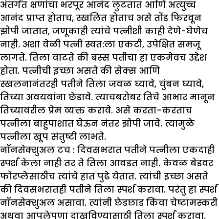
अंतर्गत क्षणांचा भरपूर आनंद लुटतात आणि अत्युच्च
आनंद प्राप्त होताच, स्खलित होताच असे तोंड फिरवून
झोपी जातात, जणूकाही त्यांचे पत्नीशी काही देणे-घेणेच
नाही. अशा वेळी पत्नी स्वत:ला एकटी, उपेक्षित समजू
लागते. तिला वाटते की बस्स पतीचा हा एकमेवच उद्देश
होता. पत्नीची इच्छा असते की सेक्स आणि
स्खलनानंतरही पतीने तिला जवळ घ्यावे, चुंबन घ्यावे,
तिच्या अवयवांना छेडावे. त्याचबरोबर तिचे आभार मानून
तिच्यावरील प्रेम व्यक्त करावे. असे करता-करताच
पत्नीला बाहुपाशात घेऊन नंतर झोपी जावे. त्यामुळे
पत्नीला खूप संतुष्टी लाभते.
नॉनसेक्शुअल टच :
दिवसभरात पतीने पत्नीला एकदाही
स्पर्श केला नाही तर ते तिला आवडत नाही. केवळ बेडवर
फोरप्लेसाठीच त्यांचे हात पुढे येतात. त्यांची इच्छा असते
की दिवसभरातही पतीने तिला स्पर्श करावा. परंतु हा स्पर्श
नॉनसेक्शुअल असावा. त्यांनी छेडछाड किंवा चेष्टामस्करी
अथवा आपलेपणा दाखविण्यासाठी तिला स्पर्श करावा.