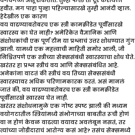
वेगवेगळी असू शकतात. तुम्ही फक्त ती दूर करायला
हवीत. मग पाहा पुन्हा पहिल्यासारखे तुम्ही आनंदी व्हाल.
हेदेखील एक कारण
वय वाढण्याबरोबरच एक स्त्री कामक्रीडेत पूर्वीसारखे
स्वारस्य का घेत नाही? अमेरिकेत वैज्ञानिक आणि
संशोधकांची एक पूर्ण टीम या प्रश्नाचं उत्तर शोधण्यात गुंग
झाली. यामध्ये एक महत्त्वाची माहिती समोर आली, जी
निश्चितपणे एक स्त्रीच्या सेक्ससंबंधी स्वारस्याचा शोध घेते.
खरंतर हा प्रश्न स्त्रीचं वय आणि सेक्ससंबंधित आहे.
अनेकांना वाटतं की स्त्रीचं वय तिच्या सेक्ससंबंधी
स्वारस्यावर अधिक परिणामकारक ठरतं. असं मानलं
जातं की, वय वाढण्याबरोबरच एक स्त्री कामक्रीडेत
पूर्वीसारखे स्वारस्य घेत नाही.
खरंतर संशोधनामुळे एक गोष्ट स्पष्ट झाली की मध्यम
वयोगटातील स्त्रियांमध्ये संभोगाच्या बाबतीत रूची होणं
वा न होणं केवळ वाढत्या वयावर अवलंबून नसतं, तर
त्यांच्या जोडीदाराचं आरोग्य कसं आहे? तसंच सेक्समध्ये