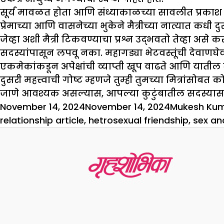
सूर्य मावळत होता आणि संध्याकाळच्या सावलीत प्रकाश ह
प्रेमाच्या आणि वासनेच्या भुकेने मैत्रीच्या नात्यात कधी द
जेव्हा अशी मैत्री टिकवण्याचा प्रश्न उद्भवतो तेव्हा असे
सदस्यांपासून लपवू नका. महागड्या भेटवस्तूंची देवाणघेवा
एकमेकांकडून अपेक्षांची व्याप्ती खूप वाढते आणि यातील 
दुसरी महत्त्वाची गोष्ट म्हणजे तुम्ही तुमच्या मित्रांसो
जाणे आवश्यक असल्यास, आपल्या कुटुंबातील सदस्यासह किं
Posted
Author
November 14, 2024
November 14, 2024
Mukesh Ku
on
relationship article
,
hetrosexual friendship
,
sex an