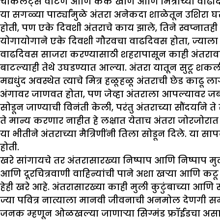
चॉकलेट्स वाटणे आणि केक खाणे आणि मित्रांच्या वाढदिव
या सगळ्या पार्ट्यांमुळे अंतरा अनेकदा शाळेतून उशिरा
होती, पण एके दिवशी अंतराचे काय झाले, तिने स्वप्नात
योगायोगाने एके दिवशी गौरवचा वाढदिवस होता, ज्याला अ
वाढदिवस साजरा करण्यासाठी शहरापासून काही अंतराव
बाटल्याही तेथे उघडण्यात आल्या. अंतरा यातून सुटू शकल
मद्यधुंद अवस्थेत त्याचे मित्र हळूहळू अंतराची छेड काढू ला
अंगावर जाणवत होता, पण जेव्हा अंतराला आपल्यावर जबरदस
सोडून जाण्याची विनंती केली, परंतु अंतराच्या सौंदर्याने ते
ते मान्य करणार नाहीत हे लक्षात येताच अंतरा जोरजो
या भीतीने अंतराच्या मैत्रिणींनी तिला सोडून दिले. य
होती.
खरे सांगायचे तर अंतरासारख्या निष्पाप आणि निष्पाप म
आणि दूरचित्रवाणी वाहिन्यांची पाने अशा खऱ्या आणि
हेही खरे आहे. अंतरासारख्या काही मुली कुटुंबाच्या आण
ज्या पवित्र नात्याला मानवी जीवनाची अनमोल देणगी समज
जनक म्हणून ओळखल्या जाणाऱ्या सिग्मंड फ्रॉईडचा असा वि