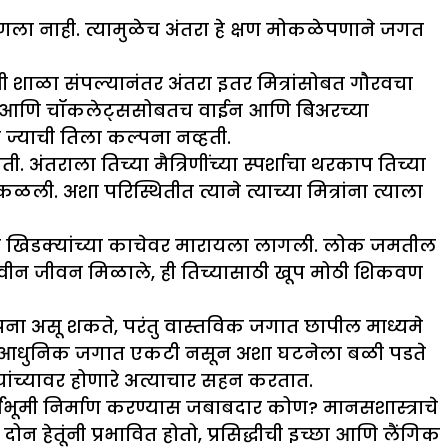
आणला नाही. त्यामुळेच अंतरा हे क्षण मोकळेपणाने जगत
ी शाळा संपल्यानंतर अंतरा इतर मित्रांसोबत गौरवचा
ठाई आणि चॉकलेट्ससोबतच वाईन आणि बिअरच्या
 ज्याची तिला कल्पना नव्हती.
ती. अंतराला तिच्या मैत्रिणींच्या स्पर्शाचा थरकाप तिच्या
. अशा परिस्थितीत त्याने त्याच्या मित्रांना त्याला
या खिडक्यांच्या काचेवर मारायला लागली. लोक जमतील
ह नवीन जीवन मिळाले, ही तिच्यासाठी खूप मोठी शिकवण
्पना असू शकते, परंतु वास्तविक जगात छापील माध्यमे
आणि आधुनिक जगात एकटी नसून अशा घटनेला बळी पडते
यांच्यावर होणारे अत्याचार सहन करतात.
्वभूमी निर्माण करण्यास जबाबदार कोण? मानसशास्त्राचे
हेतूंनी प्रभावित होतो, प्रसिद्धीची इच्छा आणि लैंगिक