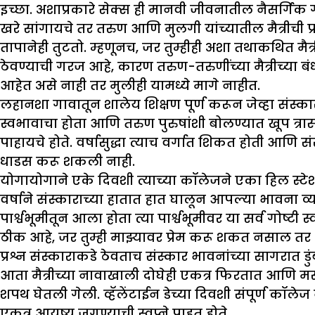
इच्छा. अशाप्रकारे सेक्स ही मानवी जीवनातील नैसर्गिक
खरे सांगायचे तर तरुण आणि मुलगी यांच्यातील मैत्रीची प्र
तापानेही तुटतो. म्हणूनच, जर तुम्हीही अशा तथाकथित मैत्
ठेवण्याची गरज आहे, कारण तरुण-तरुणींच्या मैत्रीच्या 
आहेत असे नाही तर मुलीही यामध्ये मागे नाहीत.
लहानशा गावातून शालेय शिक्षण पूर्ण करून जेव्हा संस्क
स्वभावाचा होता आणि तरुण पुरुषांशी बोलण्यात खूप त्र
पाहायचे होते. वर्षासुद्धा त्याच वर्गात शिकत होती आणि स
धाडस करू शकली नाही.
योगायोगाने एके दिवशी त्याच्या कॉलेजने एका हिल स्ट
वर्षाने संस्काराच्या हातात हात घालून आपल्या भावना 
पार्श्वभूमीतून आला होता त्या पार्श्वभूमीवर या सर्व गोष्टी 
ठीक आहे, जर तुम्ही माझ्यावर प्रेम करू शकत नसाल तर आम
प्रश्न संस्काराकडे ठेवताच संस्कार भावनांच्या सागरात ड
आता मैत्रीच्या नावाखाली दोघेही एकत्र फिरतात आणि मस
शपथ घेतली गेली. व्हॅलेंटाईन डेच्या दिवशी संपूर्ण कॉलेज 
एकत्र आयुष्य जगण्याची स्वप्ने पाहत होते.