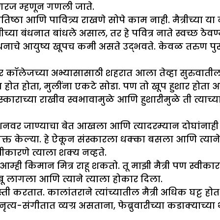
 गरज म्हणून गणली जाते.
तिष्ठा आणि पावित्र्य राखणे सोपे काम नाही. मैत्रीच्या य
रीच्या बंधनात बांधले असाल, तर हे पवित्र नाते स्वच्छ ठे
बंधनाचे आयुष्य खूपच कमी असते उद्भवते. केवळ तरुण पुर
ार कॉलेजच्या अभ्यासासाठी शहरात आला तेव्हा सुरुवातील
ास होत होता, मुलींना एकटे सोडा. पण तो खूप हुशार होत
ंस्काराच्या राखीव स्वभावामुळे आणि हुशारीमुळे ती त्याच्
ेशनवर जाण्याचा बेत आखला आणि त्यादरम्यान दोघांनाही 
व्यक्त केल्या. हे ऐकून संस्कारला धक्का बसला आणि त्य
स्वीकारणे त्याला शक्य नव्हते.
्ही किमान मित्र राहू शकतो. तू माझी मैत्री पण स्वीकारण
ुंबू लागला आणि त्याने त्याला होकार दिला.
्ती करतात. कालांतराने त्यांच्यातील मैत्री अधिक घट्ट
नृत्य-संगीतात व्यग्र असताना, फेब्रुवारीच्या कडाक्याच्या