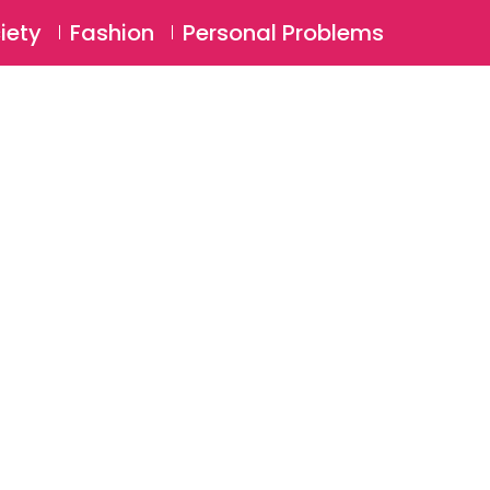
⚲
BSCRIBE
Login
iety
Fashion
Personal Problems
⚲