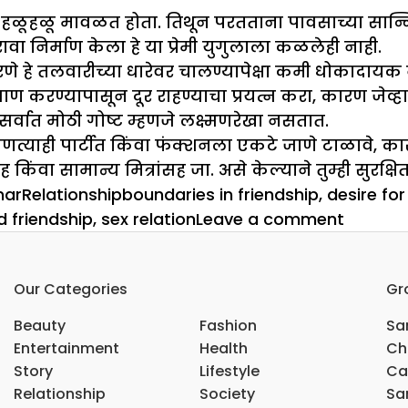
ळूहळू मावळत होता. तिथून परतताना पावसाच्या सान्निध्य
ुरावा निर्माण केला हे या प्रेमी युगुलाला कळलेही नाही.
 करणे हे तलवारीच्या धारेवर चालण्यापेक्षा कमी धोकादायक 
ण करण्यापासून दूर राहण्याचा प्रयत्न करा, कारण जेव्हा अ
सर्वात मोठी गोष्ट म्हणजे लक्ष्मणरेखा नसतात.
बत कोणत्याही पार्टीत किंवा फंक्शनला एकटे जाणे टाळावे, क
वा सामान्य मित्रांसह जा. असे केल्याने तुम्ही सुरक्षि
Categories
Tags
mar
Relationship
boundaries in friendship
,
desire for
on
d friendship
,
sex relation
Leave a comment
मैत्रीच्या
नावाखा
Our Categories
Gr
फायदा
घेऊ
Beauty
Fashion
Sar
नका
Entertainment
Health
Ch
Story
Lifestyle
Ca
Relationship
Society
Sar