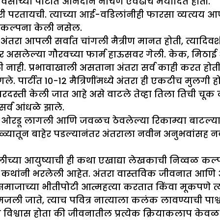
साच्या पार्टीत आनंदाने नाचणे एवढीच मर्यादित होती.
 घरी परतायची. त्याच्या आई-वडिलांनीही फारसा व्यत्यय 
ही कल्पना केली नसेल.
ंतरा आपली सर्वात चांगली मैत्रीण मानत होती, त्यादिवश
र असलेल्या गौरवच्या फार्म हाऊसवर गेली. केक, मि
ी नाही. प्रभावाखाली असताना अंतरा सर्व काही करत होती
गले. पार्टीत 10-12 मैत्रिणींमध्ये अंतरा ही एकटीच मुलगी हो
्ती केली जात आहे असे वाटले तेव्हा तिला तिची चूक कळली
 सर्व आंधळे झाले.
रात ओरडू लागली आणि जवळच ठेवलेल्या रिकाम्या बाटल्
ा सापळ्यातून बाहेर पडल्यानंतर अंतराला नवीन अनुभवांस
ुलीच्या आयुष्याची ही कथा एखाद्या लेखकाची निव्वळ कल
 कटू कथांनी भरलेली आहेत. अंतरा वास्तविक जीवनात 
ि समाजाच्या भीतीपोटी आत्महत्या करतात किंवा मूकपणे त्
ली जाते, त्याच पवित्र नात्याला कलंक लावण्याची पार्श
श्वास होता की जीवनातील प्रत्येक क्रियाकलाप केवळ दोन 