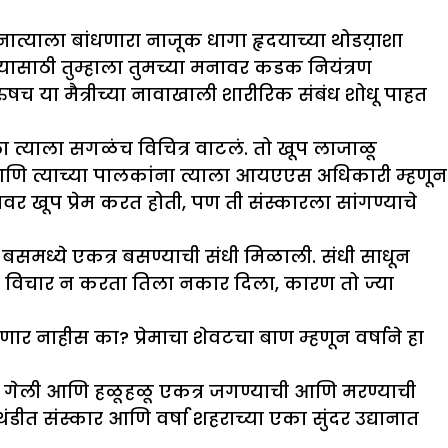
ा नात्याला बांधणारा नाजूक धागा हृदयाच्या थोडय़ाशा
वण्यासाठी तुम्हाला तुमच्या मनावर कडक नियंत्रण
ुषच या मैत्रीच्या नावाखाली शारीरिक संबंध शोधू पाहत
ा त्याला सगळंच विचित्र वाटलं. तो खूप लाजाळू
ा आणि त्याच्या पालकांना त्याला आयएएस अधिकारी म्हणून
यावर खूप प्रेम करत होती, पण ती संस्कारला सांगण्याचे
बसमध्ये एकत्र बसण्याची संधी मिळाली. संधी साधून
ाने विचार न करता तिला नकार दिला, कारण तो ज्या
ार नाहीस का? प्रेमाचा शेवटचा बाण म्हणून वर्षाने हा
 होत गेली आणि हळूहळू एकत्र जगण्याची आणि मरण्याची
 थंडीत संस्कार आणि वर्षा शहराच्या एका सुंदर उद्यानात