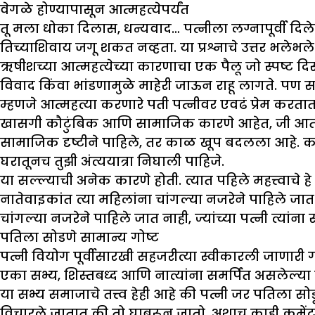
वेगळे होण्यापासून आत्महत्येपर्यंत
तू मला धोका दिलास, धन्यवाद… पत्नीला लग्नापूर्वी 
तिच्याशिवाय जगू शकत नव्हता. या प्रश्नाचे उत्तर भलेभ
ऋषीशच्या आत्महत्येच्या कारणाचा एक पैलू जो स्पष्ट दिस
विवाद किंवा भांडणामुळे माहेरी जाऊन राहू लागते. पण स
म्हणजे आत्महत्या करणारे पती पत्नीवर एवढं प्रेम करतात 
खासगी कौटुंबिक आणि सामाजिक कारणे आहेत, जी आता वाढ
सामाजिक दृष्टीने पाहिले, तर काळ खूप बदलला आहे. कधी 
घरातूनच तुझी अंत्ययात्रा निघाली पाहिजे.
या सल्ल्याची अनेक कारणे होती. त्यात पहिले महत्त्वाचे
नातेवाइकांत त्या महिलांना चांगल्या नजरेने पाहिले जात
चांगल्या नजरेने पाहिले जात नाही, ज्यांच्या पत्नी त्यांन
पतिला सोडणे सामान्य गोष्ट
पत्नी वियोग पूर्वीसारखी सहजरीत्या स्वीकारली जाणारी
एका सभ्य, शिस्तबध्द आणि नात्यांना समर्पित असलेल्य
या सभ्य समाजाचे तत्त्व हेही आहे की पत्नी जर पतिला स
विचारले जातात की तो घाबरून जातो. अशाच काही कमेंट्