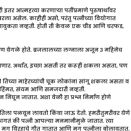
तर आत्महत्या करणाऱ्या पतींप्रमाणे पुरुषार्थावर
रला असेल. काहीही असो, परंतु पत्नीच्या वियोगात
ा भावुकता नव्हती. होती ती केवळ एक चीड आणि चरफड,
ारण वेगळे होते. ब्रजलालच्या लग्नाला अजून ३ महिनेच
ाणार. अर्थात, इच्छा असती तर करूही शकला असता, पण
ि तिच्या माहेरच्यांची चूक लोकांना सांगू शकला असता व
पण हिंमत, संयम आणि समजदारी नव्हती.
न निघून जातात. अशा वेळी हा प्रश्न निर्माण होणे
क तिला पळवून लावतो किंवा जाऊ देतो. हमरीतुमरीवर येणे
लागतं की पत्नी आपल्या मनमानीमुळे जातात. त्या
ात, मग विरहाचे गीत गातात आणि मग पत्नीला बोलावतात.