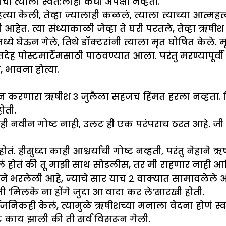
 त्याला स्वत:लाही कधी अपेक्षा नव्हती.
्या केली, तेव्हा ज्यालाही कळलं, त्याला त्याच्या आत्महत
हेत. त्या संध्याकाळी जेव्हा ते घरी परतले, तेव्हा ऋषीश
ेऊन गेले, तिथे डॉक्टरांनी त्याला मृत घोषित केले. मृत
तदेह पोस्टमार्टेमसाठी पाठवण्यात आला. परंतु मरण्यापूर्
, भावना होत्या.
 करणारा ऋषीश ३ जुलैला सहजच हिंमत हरला नव्हता. हिंम
ोती.
काही नवीन गोष्ट नाही, उलट ही एक परंपराच ठरत आहे. ज
ोतं. हीसुध्दा काही आश्चर्याची गोष्ट नव्हती, परंतु नेहान
लं होतं की तू माझी साथ सोडलीस, तर मी राहणार नाही आण
भरलेली आहे, ज्याचे सार याच २ वाक्यात सामावलेले आह
ी ‘मिलके ना होंगे जुदा आ वादा कर ले’सारखी होती.
िकही केलं, त्यामुळे ऋषीशच्या मनाला वेदना होणं स्वाभा
 काय झाली की ती सर्व विसरून गेली.