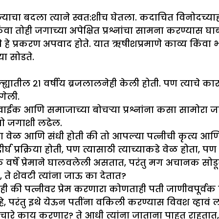
ाचा बदला त्याने स्वत:शीच घेतला. कदाचित विनोदच्याही इ
तोही जगाच्या अपेक्षित प्रश्नांचा सामना करण्यास घाब
 हे प्रकरण अपवाद होते. यात ऋषीशप्रमाणे काव्य किंव
या सोडते.
्ह्यातील २१ वर्षीय ब्रजलालनेही केली होती. पण त्याचे क
गेली.
ईक आणि समाजाच्या बोचऱ्या प्रश्नांना कसा सामोरा ज
ी तो जगाशी लढेल.
ेसा वेळ आणि संधी होती की तो आपल्या पत्नीची कृत्य आण
घ प्रक्रिया होती, पण त्यासाठी त्याच्याकडे वेळ होता, 
नेक वर्षे प्रेमाने घालवलेली असतात, परंतु मग अचानक सोडू
ते शेवटी त्यांना जाऊ का देतात?
ाही की पत्नीवर प्रेम करणारा कोणताही पती जाणीवपूर्व
, परंतु इथे येऊन पतींना वकिली करण्यास विवश व्हावं 
बिचारे काय करणार? ते आधी त्यांना जाताना पाहत राहत