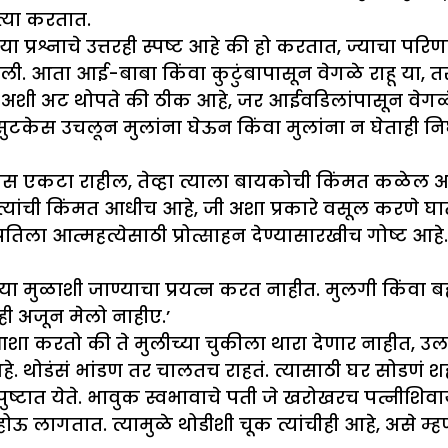
्या करतात.
या प्रश्नाचे उत्तरही स्पष्ट आहे की हो करतात, ज्याचा प
ाली. आता आई-बाबा किंवा कुटुंबापासून वेगळे राहू या, 
 अशी अट थोपते की ठीक आहे, जर आईवडिलांपासून वेगळं व
केस उचलून मुलांना घेऊन किंवा मुलांना न घेताही निघून
वस एकटा राहील, तेव्हा त्याला बायकोची किंमत कळेल 
त्यांची किंमत आधीच आहे, जी अशा प्रकारे वसूल करणे घ
ला आत्महत्येसाठी प्रोत्साहन देण्यासारखीच गोष्ट आहे.
च्या मुळाशी जाण्याचा प्रयत्न करत नाहीत. मुलगी किंवा
्ही अजून मेलो नाहीए.’
आशा करतो की ते मुलीच्या चुकीला थारा देणार नाहीत
आहे. थोडंसं भांडण तर चालतच राहतं. त्यासाठी घर सोडणं 
ष्टात येते. भावुक स्वभावाचे पती जे खरोखरच पत्नीशिवा
होऊ लागतात. त्यामुळे थोडीशी चूक त्यांचीही आहे, असे म्