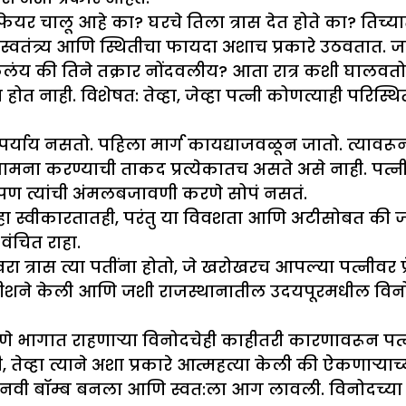
यर चालू आहे का? घरचे तिला त्रास देत होते का? तिच्यात
त्र्य आणि स्थितीचा फायदा अशाच प्रकारे उठवतात. जा
कलंय की तिने तक्रार नोंदवलीय? आता रात्र कशी घालवतो
ोत नाही. विशेषत: तेव्हा, जेव्हा पत्नी कोणत्याही परिस
पर्याय नसतो. पहिला मार्ग कायद्याजवळून जातो. त्यावरू
ामना करण्याची ताकद प्रत्येकातच असते असे नाही. पत्न
पण त्यांची अंमलबजावणी करणे सोपं नसतं.
हा स्वीकारतातही, परंतु या विवशता आणि अटीसोबत की जोपर्
ंचित राहा.
रा त्रास त्या पतींना होतो, जे खरोखरच आपल्या पत्नीवर प
षीशने केली आणि जशी राजस्थानातील उदयपूरमधील विनोद
 भागात राहणाऱ्या विनोदचेही काहीतरी कारणावरून पत्नीशी
तेव्हा त्याने अशा प्रकारे आत्महत्या केली की ऐकणाऱ्य
नवी बॉम्ब बनला आणि स्वत:ला आग लावली. विनोदच्या शरीरा