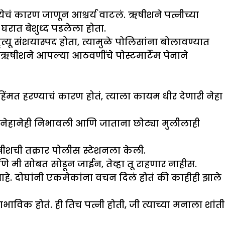
्येचं कारण जाणून आश्चर्य वाटलं. ऋषीशने पत्नीच्या
 घरात बेशुध्द पडलेला होता.
्यू संशयास्पद होता, त्यामुळे पोलिसांना बोलावण्यात
वी ऋषीशने आपल्या आठवणींचे पोस्टमार्टेम पेनाने
त हरण्याचं कारण होतं, त्याला कायम धीर देणारी नेहा
ी नेहानेही निभावली आणि जाताना छोट्या मुलीलाही
े ऋषीशची तक्रार पोलीस स्टेशनला केली.
ि मी सोबत सोडून जाईन, तेव्हा तू राहणार नाहीस.
े. दोघांनी एकमेकांना वचन दिलं होतं की काहीही झाले
विक होतं. ही तिच पत्नी होती, जी त्याच्या मनाला शांती