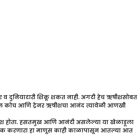
ार व दुनियादारी शिकू शकत नाही. अगदी हेच ऋषीशसोबत
 फुटबॉल कोच आणि ट्रेनर ऋषीशचा आनंद त्यावेळी आणखी
षीश होता. हसतमुख आणि आनंदी असलेल्या या खेळाडूला
 नाटक करणारा हा माणूस काही काळापासून आतल्या आत