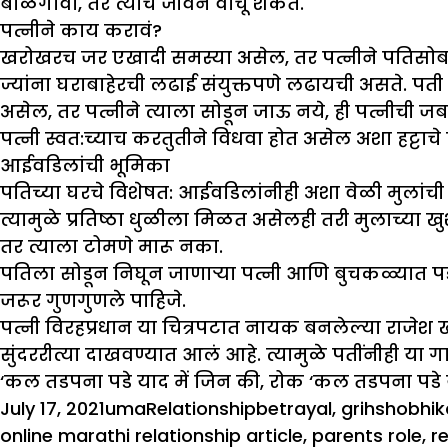
बाळगावा, तर त्यांचे जीवन वाचू शकते.
पत्नीने काय करावं
?
खरोखरच जर एखादी समस्या असेल, तर पत्नीने पतिसोबत
ज्यांना घराबाहेरची लढाई संयुक्तपणे लढायची असते. प
असेल, तर पत्नीने त्याला सोडून जाऊ नये, ही पत्नीची ज
पत्नी स्वत:च्याच करतुतीने विधवा होत असेल अशा हट्ट
आईवडिलांची भूमिका
पतिच्या घरचे विशेषत: आईवडिलांनीही अशा वेळी मुला
त्यामुळे प्रतिष्ठा धुळीला मिळत असेलही तरी मुलाच्या खु
तर त्याला टोमणे मारू नका.
पतिला सोडून निघून जाणाऱ्या पत्नी आणि बुचकळ्यात पडल
जरूर गुणगुणले पाहिजे.
पत्नी विरहप्रधान या चित्रपटात नायक बनलेल्या राजेश खन्न
सुंदररीत्या दाखवण्यात आलं आहे. त्यामुळे पतींनीही या गा
‘कल तडपना पडे याद में जिन की, रोक ‘कल तडपना पडे य
Posted
Author
Categories
Tags
July 17, 2021
uma
Relationship
betrayal
,
grihshobhik
on
online marathi relationship article
,
parents role
,
re