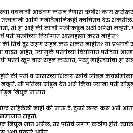
दिलेल्या वचनांची आठवण करून देणारा ऋषीश काय खरोखरच
ले तत्त्वज्ञानी आणि मनोवैज्ञानिकही क्वचितच देऊ शकतील
तो, तो हा आहे की त्याची पत्नीकडून अशी अपेक्षा नव्हती
र्व पती पत्नीच्या वियोगात आत्महत्या करत नाहीत?
की तिचं दूर राहणं सहन करू शकत नाहीत? या प्रश्नाचे उत्
त आहेत, ज्यामुळे पत्नीच्या वियोगात पतींच्या आत्महत
पत्नी खूप त्रास सहन करतात, परंतु माहेरच्यांचा हा सल
 हे होते की पती व सासरच्यांशिवाय स्त्रीचे जीवन कवडीमो
 नव्हते, जी पतिला सोडून देत असे किंवा ज्यांना पती सोड
ा सोडून निघून जातात.
 गोष्ट राहिलेली नाही की जाऊ दे, दुसरं लग्न करू असे
ा समाजात राहतो.
ोडून निघून जात असेल, तर पतिचं जगणं कठीण होतं. त्याला
स अशा प्रकारे आहेत.