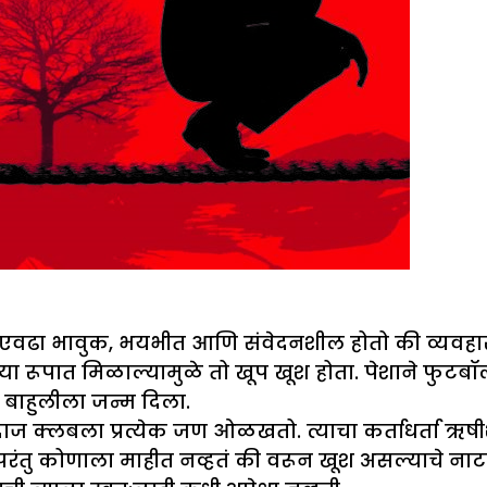
स एवढा भावुक, भयभीत आणि संवेदनशील होतो की व्यवह
पत्नीच्या रूपात मिळाल्यामुळे तो खूप खूश होता. पेशाने
शा बाहुलीला जन्म दिला.
ज क्लबला प्रत्येक जण ओळखतो. त्याचा कर्ताधर्ता ऋ
 परंतु कोणाला माहीत नव्हतं की वरून खूश असल्याचे