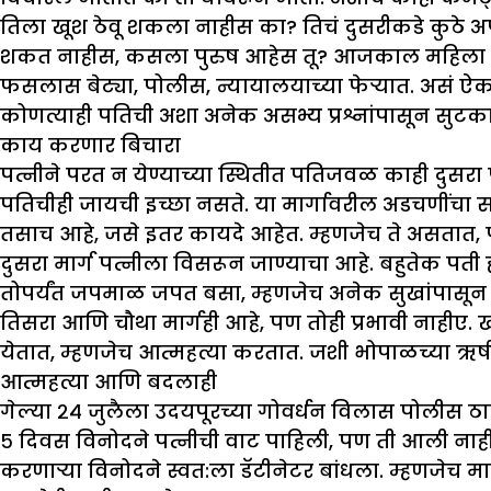
तिला खूश ठेवू शकला नाहीस का? तिचं दुसरीकडे कुठे अफे
शकत नाहीस, कसला पुरुष आहेस तू? आजकाल महिला स्वतं
फसलास बेट्या, पोलीस, न्यायालयाच्या फेऱ्यात. असं ऐ
कोणत्याही पतिची अशा अनेक असभ्य प्रश्नांपासून सुटका ह
काय करणार बिचारा
पत्नीने परत न येण्याच्या स्थितीत पतिजवळ काही दुसरा 
पतिचीही जायची इच्छा नसते. या मार्गावरील अडचणींचा स
तसाच आहे, जसे इतर कायदे आहेत. म्हणजेच ते असतात, 
दुसरा मार्ग पत्नीला विसरून जाण्याचा आहे. बहुतेक पती 
तोपर्यंत जपमाळ जपत बसा, म्हणजेच अनेक सुखांपासून व
तिसरा आणि चौथा मार्गही आहे, पण तोही प्रभावी नाहीए. ख
येतात, म्हणजेच आत्महत्या करतात. जशी भोपाळच्या ऋ
आत्महत्या आणि बदलाही
गेल्या २४ जुलैला उदयपूरच्या गोवर्धन विलास पोलीस ठाणे
५ दिवस विनोदने पत्नीची वाट पाहिली, पण ती आली नाही, 
करणाऱ्या विनोदने स्वत:ला डॅटीनेटर बांधला. म्हणजेच मा