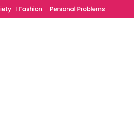
⚲
BSCRIBE
Login
iety
Fashion
Personal Problems
⚲