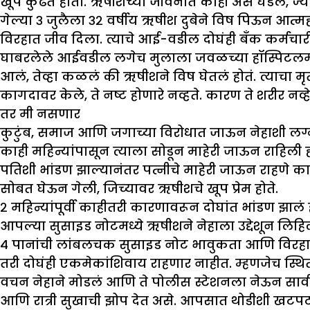
खूप कुढत होता. ऋषीशच्या जीवनात काही असं घडलं, ज्याची
गेल्या ३ जुलैला ३२ वर्षीय ऋषीश दुबेने विष पिऊन आत्महत
विरहात जीव दिला. त्याचे आई-वडील दोघंही बँक कर्मचारी आ
घाबरलेले आईवडील लगेच मुलाला जवळच्या हॉस्पिटलमध्ये घ
आलं, तेव्हा कळलं की ऋषीशने विष घेतलं होतं. त्याचा मृ
कागदावर केले, ते नष्ट होणारे नव्हते. कारण ते शरीर नव्हे
तर मी नसणार
कुटुंब, समाज आणि जगाच्या विरोधात जाऊन नेहाशी लग्न
काही महिन्यांपासून त्याला सोडून माहेरी जाऊन राहिली ह
पतिशी भांडण झाल्यानंतर पत्नीचे माहेरी जाऊन राहणे 
सोबत घेऊन गेली, जिच्यावर ऋषीशचे खूप प्रेम होते.
२ महिन्यांपूर्वी काहीतरी कारणावरून दोघांत भांडण झालं ह
आपल्या सुसाइड नोटमध्ये ऋषीशने नेहाला उद्देशून लिहि
४ पानांची लांबलचक सुसाइड नोट भावुकता आणि विरहाने 
तरी दोघंही एकमेकांशिवाय राहणार नाहीत. म्हणजेच स्थित
वचन नेहाने मोडलं आणि ते पोलीस स्टेशनला नेऊन सार्वजन
आणि रात्री सुखाची झोप देत असे. आपसात थोडीशी खटपट