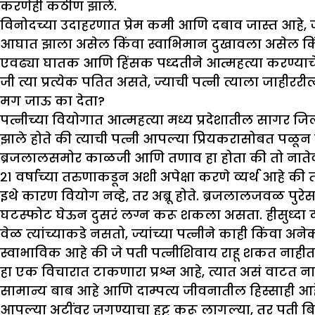
करणेही कठीण झाले.
विनोदच्या उदाहरणात प्रेम कमी आणि दबाव जास्त आहे, ज्य
आघात झाला असेल किंवा स्वाभिमान दुखावला असेल किंवा 
एवढ्या घातक आणि हिंसक पध्दतीने आत्महत्या करण्याचे
जी त्या प्रत्येक पतित असते, ज्याची पत्नी त्याला जाहीररीत्
मग जाऊ का देता
?
पत्नीच्या वियोगात आत्महत्या मध्य प्रदेशातील सागर जिल
झाले होते की त्याची पत्नी आपल्या प्रियकरासोबत पळून 
ब्रजलालसमोर काळजी आणि तणाव हा होता की तो नातेवा
२१ वर्षाच्या तरुणाकडून अशी अपेक्षा करणे व्यर्थ आहे क
इथे कारण वियोग नव्हे, तर अब्रू होते. ब्रजलालजवळ पुर
घटस्फोट घेऊन दुसरं लग्न करू शकला असता. हीसुध्दा दीर्
वेळ त्यांच्याकडे नसतो, ज्यांच्या पत्नीने काही किंवा अ
स्वाभाविक आहे की जे पती पत्नीशिवाय राहू शकत नाहीत, 
हा एक विचारात टाकणारा प्रश्न आहे, त्यात असं वाटत न
सामान्य बाब आहे आणि दाम्पत्य जीवनातील हिस्साही आहे
आपल्या अटींवर जगण्याचा हट्ट करू लागल्या, तर पती 