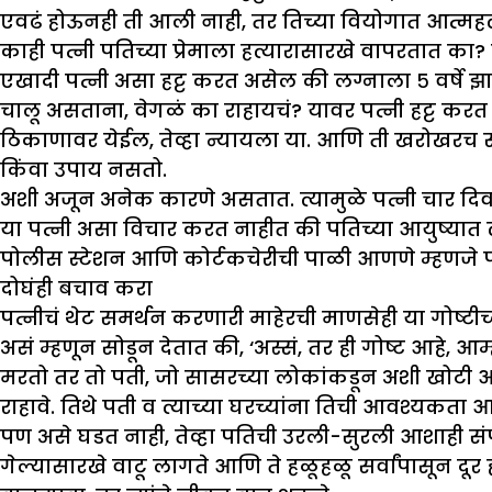
एवढं होऊनही ती आली नाही, तर तिच्या वियोगात आत्महत
काही पत्नी पतिच्या प्रेमाला हत्यारासारखे वापरतात का? 
एखादी पत्नी असा हट्ट करत असेल की लग्नाला ५ वर्षे झ
चालू असताना, वेगळं का राहायचं? यावर पत्नी हट्ट करत
ठिकाणावर येईल, तेव्हा न्यायला या. आणि ती खरोखरच सुट
किंवा उपाय नसतो.
अशी अजून अनेक कारणे असतात. त्यामुळे पत्नी चार दि
या पत्नी असा विचार करत नाहीत की पतिच्या आयुष्यात 
पोलीस स्टेशन आणि कोर्टकचेरीची पाळी आणणे म्हणजे पति
दोघंही बचाव करा
पत्नीचं थेट समर्थन करणारी माहेरची माणसेही या गोष्टी
असं म्हणून सोडून देतात की, ‘अस्सं, तर ही गोष्ट आहे, आम
मरतो तर तो पती, जो सासरच्या लोकांकडून अशी खोटी 
राहावे. तिथे पती व त्याच्या घरच्यांना तिची आवश्यकता 
पण असे घडत नाही, तेव्हा पतिची उरली-सुरली आशाही संपु
गेल्यासारखे वाटू लागते आणि ते हळूहळू सर्वांपासून दूर 