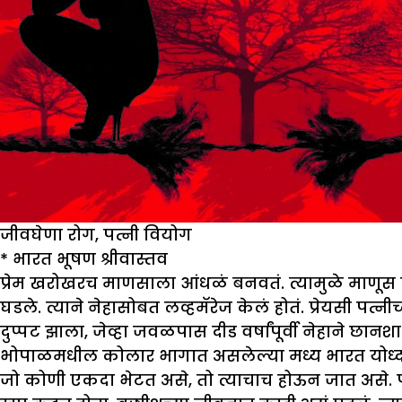
जीवघेणा रोग, पत्नी वियोग
*
भारत भूषण श्रीवास्तव
प्रेम खरोखरच माणसाला आंधळं बनवतं. त्यामुळे माणू
घडले. त्याने नेहासोबत लव्हमॅरेज केलं होतं. प्रेयसी 
दुप्पट झाला, जेव्हा जवळपास दीड वर्षांपूर्वी नेहाने छान
भोपाळमधील कोलार भागात असलेल्या मध्य भारत योध्दा
जो कोणी एकदा भेटत असे, तो त्याचाच होऊन जात असे.