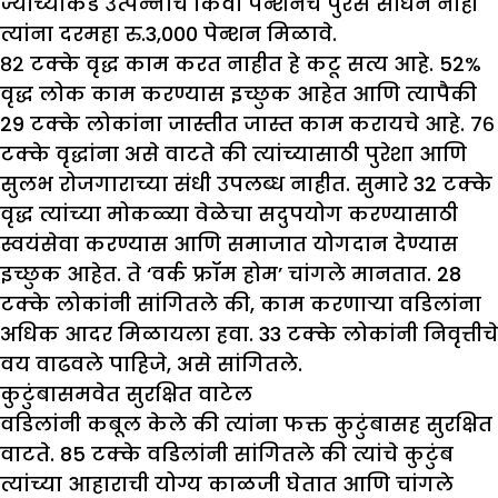
ज्यांच्याकडे उत्पन्नाचे किंवा पेन्शनचे पुरेसे साधन नाही
त्यांना दरमहा रु.3,000 पेन्शन मिळावे.
८२ टक्के वृद्ध काम करत नाहीत हे कटू सत्य आहे. 52%
वृद्ध लोक काम करण्यास इच्छुक आहेत आणि त्यापैकी
29 टक्के लोकांना जास्तीत जास्त काम करायचे आहे. ७६
टक्के वृद्धांना असे वाटते की त्यांच्यासाठी पुरेशा आणि
सुलभ रोजगाराच्या संधी उपलब्ध नाहीत. सुमारे 32 टक्के
वृद्ध त्यांच्या मोकळ्या वेळेचा सदुपयोग करण्यासाठी
स्वयंसेवा करण्यास आणि समाजात योगदान देण्यास
इच्छुक आहेत. ते ‘वर्क फ्रॉम होम’ चांगले मानतात. 28
टक्के लोकांनी सांगितले की, काम करणाऱ्या वडिलांना
अधिक आदर मिळायला हवा. 33 टक्के लोकांनी निवृत्तीचे
वय वाढवले ​​पाहिजे, असे सांगितले.
कुटुंबासमवेत सुरक्षित वाटेल
वडिलांनी कबूल केले की त्यांना फक्त कुटुंबासह सुरक्षित
वाटते. 85 टक्के वडिलांनी सांगितले की त्यांचे कुटुंब
त्यांच्या आहाराची योग्य काळजी घेतात आणि चांगले