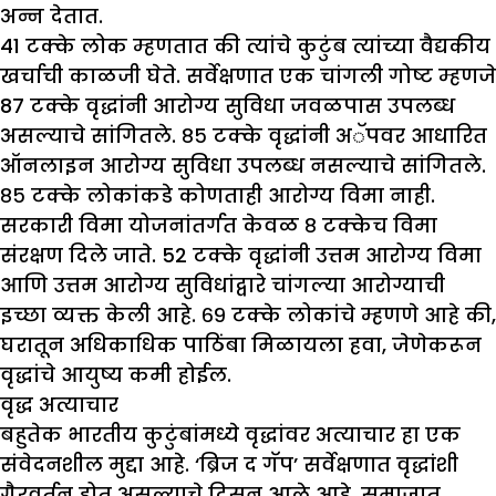
अन्न देतात.
41 टक्के लोक म्हणतात की त्यांचे कुटुंब त्यांच्या वैद्यकीय
खर्चाची काळजी घेते. सर्वेक्षणात एक चांगली गोष्ट म्हणजे
87 टक्के वृद्धांनी आरोग्य सुविधा जवळपास उपलब्ध
असल्याचे सांगितले. ८५ टक्के वृद्धांनी अॅपवर आधारित
ऑनलाइन आरोग्य सुविधा उपलब्ध नसल्याचे सांगितले.
८५ टक्के लोकांकडे कोणताही आरोग्य विमा नाही.
सरकारी विमा योजनांतर्गत केवळ ८ टक्केच विमा
संरक्षण दिले जाते. 52 टक्के वृद्धांनी उत्तम आरोग्य विमा
आणि उत्तम आरोग्य सुविधांद्वारे चांगल्या आरोग्याची
इच्छा व्यक्त केली आहे. ६९ टक्के लोकांचे म्हणणे आहे की,
घरातून अधिकाधिक पाठिंबा मिळायला हवा, जेणेकरून
वृद्धांचे आयुष्य कमी होईल.
वृद्ध अत्याचार
बहुतेक भारतीय कुटुंबांमध्ये वृद्धांवर अत्याचार हा एक
संवेदनशील मुद्दा आहे. ‘ब्रिज द गॅप’ सर्वेक्षणात वृद्धांशी
गैरवर्तन होत असल्याचे दिसून आले आहे. समाजात