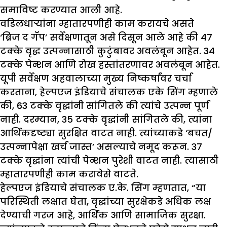
समाविष्ट करण्यात आली आहे.
वडिलधाऱ्यांना म्हातारपणीही काम करायचे असते
‘ब्रिज द गॅप’ सर्वेक्षणातून असे दिसून आले आहे की 47
टक्के वृद्ध उत्पन्नासाठी कुटुंबावर अवलंबून आहेत. 34
टक्के पेन्शन आणि रोख हस्तांतरणावर अवलंबून आहेत.
यूपी सर्वेक्षण अहवालाच्या मुख्य निष्कर्षांवर चर्चा
करताना, हेल्पएज इंडियाचे संचालक एके सिंग म्हणाले
की, 63 टक्के वृद्धांनी सांगितले की त्यांचे उत्पन्न पूर्ण
नाही. दरम्यान, 35 टक्के वृद्धांनी सांगितले की, त्यांना
आर्थिकदृष्ट्या सुरक्षित वाटत नाही. त्यांच्याकडे ‘बचत/
उत्पन्नापेक्षा खर्च जास्त’ असल्याचे नमूद करून. ३७
टक्के वृद्धांना त्यांची पेन्शन पुरेशी वाटत नाही. त्यासाठी
म्हातारपणीही काम करावेसे वाटते.
हेल्पएज इंडियाचे संचालक ए.के. सिंग म्हणतात, “या
परिस्थिती लक्षात घेता, वृद्धांच्या सुरक्षेकडे अधिक लक्ष
देण्याची गरज आहे, आर्थिक आणि सामाजिक सुरक्षा.