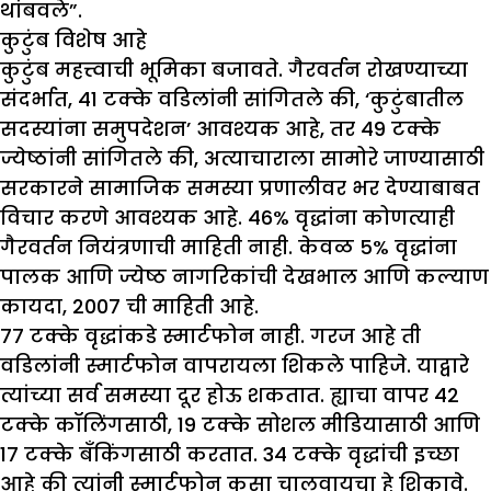
थांबवले”.
कुटुंब विशेष आहे
कुटुंब महत्त्वाची भूमिका बजावते. गैरवर्तन रोखण्याच्या
संदर्भात, 41 टक्के वडिलांनी सांगितले की, ‘कुटुंबातील
सदस्यांना समुपदेशन’ आवश्यक आहे, तर 49 टक्के
ज्येष्ठांनी सांगितले की, अत्याचाराला सामोरे जाण्यासाठी
सरकारने सामाजिक समस्या प्रणालीवर भर देण्याबाबत
विचार करणे आवश्यक आहे. 46% वृद्धांना कोणत्याही
गैरवर्तन नियंत्रणाची माहिती नाही. केवळ 5% वृद्धांना
पालक आणि ज्येष्ठ नागरिकांची देखभाल आणि कल्याण
कायदा, 2007 ची माहिती आहे.
७७ टक्के वृद्धांकडे स्मार्टफोन नाही. गरज आहे ती
वडिलांनी स्मार्टफोन वापरायला शिकले पाहिजे. याद्वारे
त्यांच्या सर्व समस्या दूर होऊ शकतात. ह्याचा वापर 42
टक्के कॉलिंगसाठी, 19 टक्के सोशल मीडियासाठी आणि
17 टक्के बँकिंगसाठी करतात. 34 टक्के वृद्धांची इच्छा
आहे की त्यांनी स्मार्टफोन कसा चालवायचा हे शिकावे.