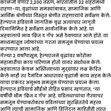
काळजी घेणारे 2,200 तरुण, भारतातील 22 शहरांमध्ये
राहणा-या, वृद्धांच्या समस्यांबाबत, सामाजिक आणि
आर्थिक श्रेणीच्या विस्तृत श्रेणीत राहणाऱ्यांचे सर्वेक्षण केले.
हेल्पएज इंडियाने जागतिक वृद्ध अत्याचार जागृती
दिनानिमित्त हे सर्वेक्षण सार्वजनिक केले आहे. या
अहवालाचे नाव ‘ब्रिज द गॅप’ असे ठेवण्यात आले होते. या
माध्यमातून ज्येष्ठांच्या गरजा समजून घेण्याचा प्रयत्न
करण्यात आला आहे.
गेल्या 2 वर्षांपासून, हेल्पएजने वृद्धांवर कोरोना
महामारीचा काय परिणाम होतो यावर संशोधन केले.
अहवालात केवळ अस्तित्त्वाच्या मुद्द्यांवर लक्ष केंद्रित
केले नाही तर दैनंदिन आधारावर वृद्धांनी काय सहन केले
याचा एकंदर अनुभव समजून घेण्याचा प्रयत्न केला.
हेल्पएज इंडियाचे सीईओ रोहित प्रसाद म्हणतात, “या
वर्षीची थीम ‘ब्रिज द गॅप’ आहे. वडिलधाऱ्यांचा गैरवापर
समजून घेण्याबरोबरच वडिलांच्या सुरक्षिततेचे महत्त्व
आणि त्यांची सामाजिक आणि डिजिटल माहितीही त्यात