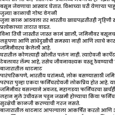
बसून जेवणाचा आस्वाद घेतात. विभाच्या घरी येणाऱ्या पा
जुन्या काळाची गोष्ट वेगळी
जुना काळ आठवला तर भारतीय खाद्यपद्धतीतही गृहिण
प्रत्येकाच्या ताटात वाढत.
विभा तिची जास्तीत जास्त कामं खाली, जमिनीवर बसूनच कर
लठ्ठपणा आणि सांधेदुखीची समस्या नाही आणि त्याचे कार
जमिनीवरच केलेली आहे.
घरातील कोणत्याही खोलीत पलंग नाही. त्याऐवजी कार्पेटवर
टेबलावर लॅम्प आहे, तसेच जीवनावश्यक वस्तू ठेवण्याची 
बाजारातील थाटमाट
पारंपरिकपणे, भारतीय घरांमध्ये, लोक बसण्यासाठी जम
परंपरा पुन्हा एकदा फर्निचरऐवजी लोकप्रिय होत आहे. या
जमिनीवर बसल्याने अवजड, महागडया फर्निचरचा खर्चही
लहान मुले उंचीवरून पडून जखमी होण्याचा किंवा फर्नि
सुरक्षेची काळजी करण्याची गरज नसते.
बाजारातील थाटमाट आपल्याला आकर्षित करतो आणि आप