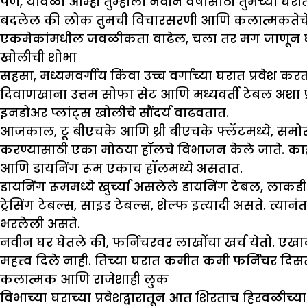
पण, यावेळी आम्ही तुम्हाला नवीन वर्षासाठी तुमच्या घर
बदलेल की लोक तुमची विचारसरणी आणि कलात्मकतेचे तो
एकमेकांमधील जवळीकता वाढेल, चला तर मग जाणून घे
खोलीची शोभा
सहसा, मध्यमवर्गीय किंवा उच्च वर्गाच्या घरात प्रवेश क
दिवाणखाना उत्तम सोफा सेट आणि मध्यवर्ती टेबल अशा प्र
इनडोअर प्लांट्स खोलीचे सौंदर्य वाढवतात.
आजकाल, टू बीएचके आणि थ्री बीएचके फ्लॅटमध्ये, समोर
करण्यासाठी एका मोठया हॉलचे विभाजन केले जाते. काही
आणि डायनिंग रूम एकाच हॉलमध्ये असतात.
डायनिंग रूममध्ये खुर्च्या असलेले डायनिंग टेबल, लाकड
ट्रेसिंग टेबल्स, साइड टेबल्स, शेल्फ इत्यादी असते. त्या
भरलेली असते.
नवीन घर घेतले की, फर्निचरवर लाखोंचा खर्च येतो. एखा
महत्त्व दिले नाही. तिच्या घरात कमीत कमी फर्निचर दिसत
कलात्मक आणि राजेशाही लुक
विभाच्या घराच्या प्रवेशद्वारातून आत शिरताच हिरवळीच्