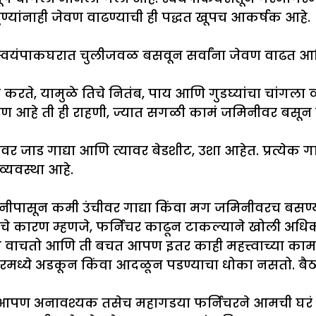
हुण्यांनाही जेवण वाढण्याची ही पद्धत खूपच आकर्षक आहे.
ी स्वयंपाकघरात चुलीजवळ बसवून सर्वांना जेवण वाढ
ते, यामुळे तिचे नितंब, पाय आणि गुडघ्यांचा चांगला व्
ण आहे ती ही राहणी, ज्यात सगळी कामं जमिनीवर बसून केल
 जाड गाद्या आणि त्यावर बेडशीट, उशा आहेत. प्रत्येक गाद
व्यवस्था आहे.
िनीपासून कमी उंचीवर गाद्या किंवा मग जमिनीवरच बसण्
चे कारण म्हणजे, फर्निचर काढून टाकल्याने खोली अधिक प
 वाचतो आणि ती बचत आपण इतर काही महत्त्वाच्या कामा
चरमध्ये अडकून किंवा आदळून पडण्याचा धोका नसतो. बैठ
ण अनावश्यक तसेच महागडया फर्निचरने आमची घरं भर