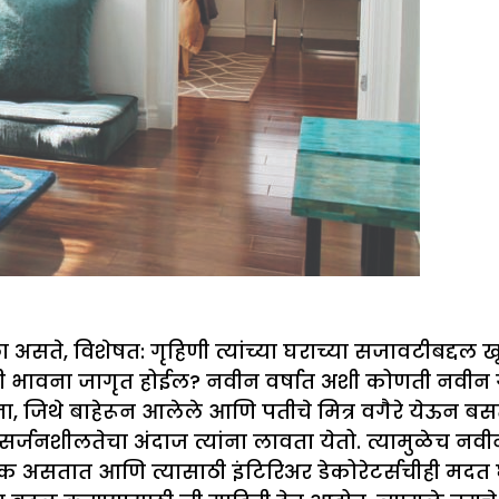
छा असते, विशेषत: गृहिणी त्यांच्या घराच्या सजावटीबद्
ेची भावना जागृत होईल? नवीन वर्षात अशी कोणती नवीन 
ना, जिथे बाहेरून आलेले आणि पतीचे मित्र वगैरे येऊन बस
जनशीलतेचा अंदाज त्यांना लावता येतो. त्यामुळेच नवीन
सतात आणि त्यासाठी इंटिरिअर डेकोरेटर्सचीही मदत घेतात.