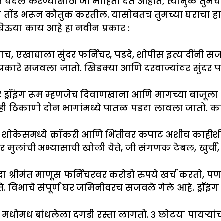
ात बदल करण्यासाठी जी माहिती देत आहोत, त्यामुळे तुमच
ंड भरून कौतुक करतील. यासोबतच तुमच्या घराचा हा नव
ऊया काय आहे हा नवीन प्रकार :
रताच, एखाद्याला सुंदर फर्निचर, पडदे, शोपीस इत्यादींन
कारे सजवला जातो. खिडक्या आणि दरवाज्यांवर सुंदर पडदे
 ड्रॉइंग रूम म्हणजेच दिवाणखाना आणि मागच्या बाजूला
 ठिकाणी दोन भागांमध्ये पातळ पडदा लावला जातो. काही
ी शोकेसमध्ये क्रॉकरी आणि भिंतीवर कपाट अशीच काहीशी ब
नंतर मुलांची अभ्यासाची खोली येते, जी संगणक टेबल, खुर्ची
दा श्रीमंत माणूस फर्निचरवर करोडो रुपये खर्च करतो, प
े. विभाचे संपूर्ण घर जमिनीवरच सजवले गेले आहे. ड्रॉइं
या मधोमध बांधलेला दगडी रस्ता लागतो. ३ छोटया पायऱ्या