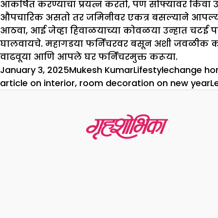
आकर्षित करण्याचा प्रयत्न करतो, पण सोफ्यावर किंवा 
औपचारिक असतो तर जमिनीवर एकत्र बसल्याने आपल्यात
आठवा, आई जेव्हा हिवाळयाच्या कोवळया उन्हात चटई प
घालवायचे. महागडया फर्निचरवर बसून अशी जवळीक कध
वाढवूया आणि आपले घर फर्निचरमुक्त करूया.
Posted
Author
Categories
Tags
January 3, 2025
Mukesh Kumar
Lifestyle
change hom
on
article on interior
,
room decoration on new year
L