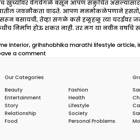
उंच खुर्च्यांवर वेगवेगळे बसून आपण संकुचित असल्यास
ील जवळीकता वाढते. आपण मनमोकळेपणाने हसतो, थट्टा
सरून बसायची, तेव्हा सगळे कसे हळूहळू त्या चटईवर 
ीच निर्माण होऊ शकत नाही. तर मग या नवीन वर्षाचे
e interior
,
grihshobhika marathi lifestyle article
,
on
eave a comment
नवीन
वर्षात
Our Categories
Gr
असे
बदला
Beauty
Fashion
Sar
इंटीरियर
Entertainment
Health
Ch
Story
Lifestyle
Ca
Relationship
Society
Sar
Food
Personal Problems
Mo