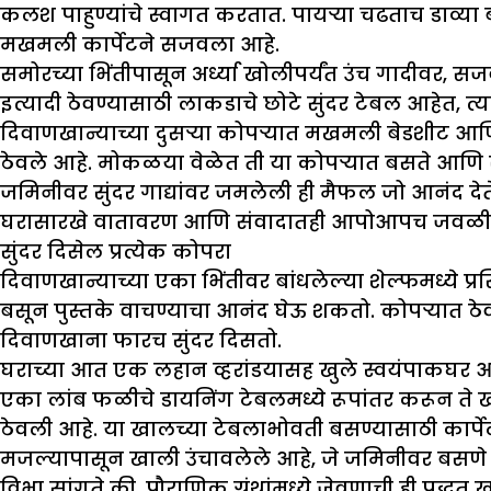
कलश पाहुण्यांचे स्वागत करतात. पायऱ्या चढताच डाव्य
मखमली कार्पेटने सजवला आहे.
समोरच्या भिंतीपासून अर्ध्या खोलीपर्यंत उंच गादीवर, 
इत्यादी ठेवण्यासाठी लाकडाचे छोटे सुंदर टेबल आहेत, त
दिवाणखान्याच्या दुसऱ्या कोपऱ्यात मखमली बेडशीट आणि
ठेवले आहे. मोकळया वेळेत ती या कोपऱ्यात बसते आणि संग
जमिनीवर सुंदर गाद्यांवर जमलेली ही मैफल जो आनंद दे
घरासारखे वातावरण आणि संवादातही आपोआपच जवळीकत
सुंदर दिसेल प्रत्येक कोपरा
दिवाणखान्याच्या एका भिंतीवर बांधलेल्या शेल्फमध्ये प
बसून पुस्तके वाचण्याचा आनंद घेऊ शकतो. कोपऱ्यात ठेवले
दिवाणखाना फारच सुंदर दिसतो.
घराच्या आत एक लहान व्हरांडयासह खुले स्वयंपाकघर आणि 
एका लांब फळीचे डायनिंग टेबलमध्ये रूपांतर करून ते खो
ठेवली आहे. या खालच्या टेबलाभोवती बसण्यासाठी कार्पेट
मजल्यापासून खाली उंचावलेले आहे, जे जमिनीवर बसणे
विभा सांगते की, पौराणिक ग्रंथांमध्ये जेवणाची ही पद