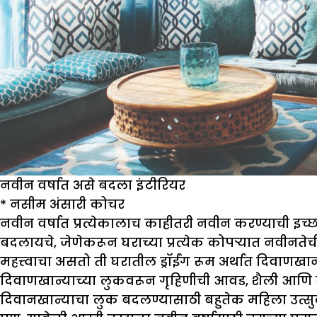
नवीन वर्षात असे बदला इंटीरियर
*
नसीम अंसारी कोचर
नवीन वर्षात प्रत्येकालाच काहीतरी नवीन करण्याची इच्
बदलायचे, जेणेकरून घराच्या प्रत्येक कोपऱ्यात नवीनत
महत्त्वाचा असतो ती घरातील ड्रॉईंग रूम अर्थात दिवाणखा
दिवाणखान्याच्या लुकवरून गृहिणीची आवड, शैली आणि सर्
दिवानखान्याचा लुक बदलण्यासाठी बहुतेक महिला उत्सुक अ