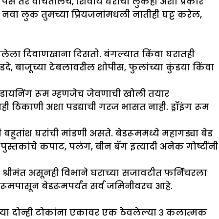
े पैसे तर वाचतीलच, शिवाय घराचा लुकही अशा प्रकारे
ा लुक तुमच्या प्रियजनांमधली नातीही घट्ट करेल,
ी सजलेला दिवाणखाना दिसतो. बंगल्यात किंवा घरातही
, बाजूच्या टेबलावरील शोपीस, फुलांच्या कुंडया किंवा
 डायनिंग रूम म्हणजेच जेवणाची खोली तयार
 ठिकाणी अशा पडद्याची गरज भासत नाही. ड्रॉइंग रूम
हुतांश घरांची मांडणी असते. बेडरूममध्ये महागड्या बेड
, पुस्तकांचे कपाट, पलंग, बीन बॅग इत्यादी अनेक गोष्टींनी
ण श्रीमंत असूनही विभाने घराच्या सजावटीत फर्निचरला
ग रूमपासून बेडरूमपर्यंत सर्व जमिनीवरच आहे.
ंच्या दोन्ही टोकांना एकावर एक ठेवलेल्या ३ कलात्मक