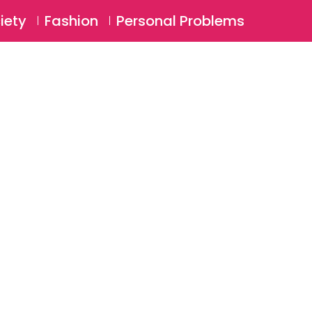
⚲
BSCRIBE
Login
iety
Fashion
Personal Problems
⚲