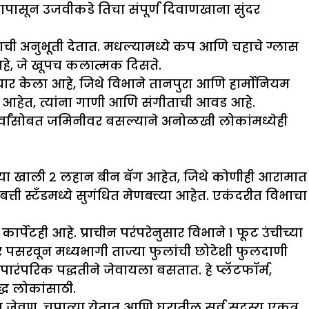
ापासून उजवीकडे तिचा संपूर्ण दिवाणखाना सुंदर
राची अनुभूती देतात. मधल्यामध्ये कप आणि चहाचे ग्लास
आहे, जे खूपच कलात्मक दिसते.
र केला आहे, जिथे विभाने तानपुरा आणि हार्मोनियम
शी आहेत, त्यांना गाणी आणि संगीताची आवड आहे.
र्वांसोबत जमिनीवर बसल्याने अनोळखी लोकांमध्येही
ल्फच्या खाली २ लहान बीन बॅग आहेत, जिथे कोणीही आरामात
ती स्टँडमध्ये सुगंधित मेणबत्त्या आहेत. एकंदरीत विभाचा
ेटही आहे. प्राचीन परंपरेनुसार विभाने १ फूट उंचीच्या
दर पसरवून मध्यभागी ताज्या फुलांची छोटेशी फुलदाणी
ारंपरिक पद्धतीने जेवायला बसतात. हे प्लॅटफॉर्म,
ध लोकांसाठी.
रम जेवण, चपात्या येतात आणि घरातील सर्व सदस्य एकत्र