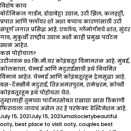
विशेष काय
बोटॅनिकल गार्डन, डोडाबेट्टा उद्यान, उटी झिल, कलहट्टी,
प्रपात आणि फ्लॉवर शो अशा बऱ्याच कारणांसाठी उटी
संपूर्ण जगात प्रसिद्ध आहे. एवलेंच, ग्लेंमोर्गनचे शांत, सुंदर
गाव, मुकुर्थी राष्ट्रीय उद्यान अशी काही प्रमुख पर्यटन
स्थळं आहेत.
कसं पोहोचाल
?
उटीजवळ ८९ कि.मी.वर कोइंबतूर विमानतळ आहे. मुंबई,
कोलकात्ता, चेन्नई आणि मदुराईसाठी इथे नियमित
विमानं आहेत. चेन्नई आणि कोइंबतूरहून ट्रेनसुद्धा आहे.
बस-टॅक्सीने मदुराई, तिरूअनंतपुरम, रामेश्वरम, कोच्ची
कोइंबतूरहून इथे पोहोचता येतं.
तुम्हालाही तुमच्या पार्टनरसोबत एखाद्या खास ठिकाणी
फिरायला जायचं असेल तर हे परफेक्ट डेस्टिनेशन आहे.
Posted
Author
Categories
Tags
July 15, 2021
July 15, 2021
uma
Society
beautiful
on
ooty
,
best place to visit ooty
,
couples best