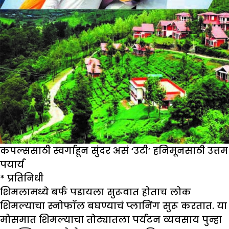
कपल्ससाठी स्वर्गाहून सुंदर असं ‘उटी’ हनिमूनसाठी उत्तम
पयार्य
* प्रतिनिधी
शिमलामध्ये बर्फ पडायला सुरूवात होताच लोक
शिमल्याचा स्नोफॉल बघण्याचं प्लानिंग सुरू करतात. या
मोसमात शिमल्याचा तोट्यातला पर्यटन व्यवसाय पुन्हा