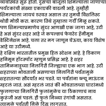
व्यवस्थित सुरू होतो. दुसऱ्या बाजूला शिमल्याला जाणाऱ्या
पर्यटकांची संख्या एकाएकी वाढली आहे. तुम्हीही
शिमल्याला जायचं ठरवत असाल तर तुमची विशलिस्ट
थोडी मोठी करा. कारण तिथे तुम्हाला गर्दी मिळू शकते.
पण शिमल्याप्रमाणेच सुंदर आणखी एक जागा आहे, उटी
हे असं सुंदर शहर आहे जे कपल्सचं फेवरेट हॅनीमून
डेस्टिनेशन आहे. चला तर मग जाणून घेऊया, काय विशेष
आहे या उटीमध्ये.
हे दक्षिण भारतातील प्रमुख हिल स्टेशन आहे. हे ठिकाण
हनिमून हॉटस्पॉट म्हणून प्रसिद्ध आहे. हे शहर
तामिळनाडूच्या निलगिरी जिल्ह्याचा एक भाग आहे. उटी
शहराच्या भोवताली असणाऱ्या निलगिरी पर्वतामुळे
शहरातल्या सौंदर्यात भर पडते. या पर्वतांना ब्ल्यू माऊंटन
म्हटलं जातं. असं म्हटलं जातं की भोवतालच्या घाटांमध्ये
फुलणाऱ्या निलगिरी फुलांमुळेच या ठिकाणाचं नाव
कुरूंजी असं पडलं. ही फुलं निळ्या रंगांची असतात.
त्यामुळे पर्वतही निळे दिसू लागतात.