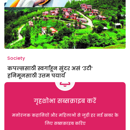
Society
कपल्ससाठी स्वर्गाहून सुंदर असं ‘उटी’
हनिमूनसाठी उत्तम पयार्य
गृहशोभा सब्सक्राइब करें
मनोरंजक कहानियों और महिलाओं से जुड़ी हर नई खबर के
लिए सब्सक्राइब करिए