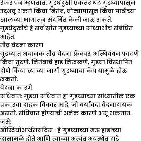
रेफर पेन म्हणतात. गुडघेदुखी एकतर थेट गुडघ्यापासून
उद्भवू शकते किंवा नितंब, घोट्यापासून किंवा पाठीच्या
खालच्या भागातून संदर्भित केली जाऊ शकते.
गुडघेदुखीचे हे सर्व स्रोत गुडघ्याच्या सांध्याशीच संबंधित
आहेत.
तीव्र वेदना कारण
गुडघ्यात अचानक तीव्र वेदना फ्रॅक्चर, अस्थिबंधन फाटणे
किंवा तुटणे, नितंबाचे हाड निखळणे, गुडघा विस्थापित
होणे किंवा त्याच्या जागी गुडघ्याचा कॅप यामुळे होऊ
शकतो.
वेदना कारणे
संधिवात: गुडघा संधिवात हा गुडघ्याच्या सांध्यातील एक
प्रकारचा दाहक विकार आहे, जो बर्याचदा वेदनादायक
असतो. संधिवात होण्याची अनेक कारणे असू शकतात.
जसे:
ऑस्टियोआर्थरायटिस :
हे गुडघ्याच्या मऊ हाडांच्या
ऱ्हासामुळे होते आणि त्याच्या अत्यंत अवस्थेत हाडे