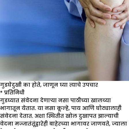
गुडघेदुखी का होते, जाणून घ्या त्याचे उपचार
*
प्रतिनिधी
गुडघ्यात संवेदना देणाऱ्या नसा पाठीच्या खालच्या
भागातून येतात. या नसा कूल्हे, पाय आणि घोट्यालाही
संवेदना देतात. अशा स्थितीत खोल दुखापत झाल्याची
वेदना मज्जातंतूंद्वारेही बाहेरच्या भागावर जाणवते, ज्याला