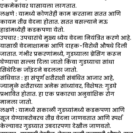
एकमेकांवर घासायला लागतात.
लक्षणे :
यामध्ये कोणतेही काम करताना सतत आणि
कायम तीव्र वेदना होतात. सतत बसल्याने मऊ
हाडांमध्येही कडकपणा येतो.
उपचार :
उपचारांचे मुख्य ध्येय वेदना नियंत्रित करणे आहे.
यासाठी वेदनाशामक आणि दाहक-विरोधी औषधे दिली
जातात. गंभीर प्रकरणांमध्ये, गुडघ्याला ब्रेसिंग करून
घेण्याचा सल्ला दिला जातो किंवा गुडघ्याचा सांधा
सिंथेटिक जॉइंटने बदलला जातो.
संधिवात :
हा संपूर्ण शरीराशी संबंधित आजार आहे,
ज्यामुळे शरीराच्या अनेक सांध्यांवर, विशेषत: गुडघे
प्रभावित होतात. हा एक प्रकारचा अनुवांशिक रोग
मानला जातो.
लक्षणे :
यामध्ये सकाळी गुडघ्यांमध्ये कडकपणा आणि
सूज येण्याबरोबरच तीव्र वेदना जाणवतात आणि स्पर्श
केल्यावर गुडघ्यात उबदारपणा देखील जाणवतो.