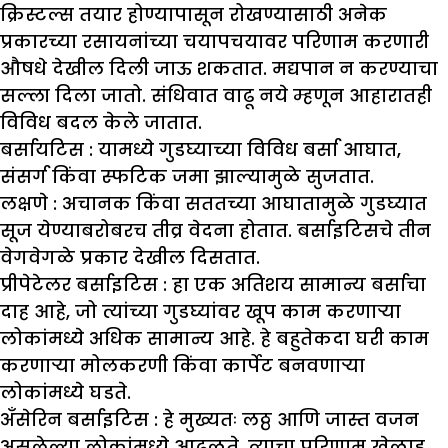
क्रिस्टल्स तयार होण्यापासून रोखण्यासाठी अनेक
प्रकारच्या रसायनांच्या चयापचयावर परिणाम करणारी
औषधे देखील दिली जाऊ शकतात. मद्यपान न करण्याचा
सल्ला दिला जातो. संधिवात वाढू नये म्हणून आहारातही
विविध बदल केले जातात.
बर्सायटिस :
यामध्ये गुडघ्याच्या विविध बर्सा आघात,
संसर्ग किंवा स्फटिक जमा झाल्यामुळे सुजतात.
लक्षणे :
अचानक किंवा सततच्या आघातामुळे गुडघ्यात
सूज येण्याबरोबरच तीव्र वेदना होतात. बर्साइटिसचे तीन
वेगवेगळे प्रकार देखील दिसतात.
प्रीपेटेलर बर्साइटिस :
हा एक अतिशय सामान्य बर्साचा
दाह आहे, जो त्यांच्या गुडघ्यांवर खूप काम करणाऱ्या
लोकांमध्ये अधिक सामान्य आहे. हे बहुतेकदा घरी काम
करणाऱ्या मोलकरणी किंवा कार्पेट बनवणाऱ्या
लोकांमध्ये घडते.
अँसेरिन बर्साइटिस :
हे मुख्यतः लठ्ठ आणि जास्त वजन
असलेल्या लोकांमध्ये आढळते. त्याचा परिणाम खेळाडू