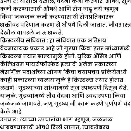
उपचार :
यासाठी देखील, वेदना कमी करणारी औषधे, सूज
कमी करण्यासाठी औषधे आणि रोग वाढू नये म्हणून
किंवा जळजळ कमी करण्यासाठी रोगप्रतिकारक
शक्तीवर परिणाम करणारी औषधे दिली जातात. जीवशास्त्र
देखील वापरले जाऊ शकते.
क्रिस्टलीय संधिवात :
हा संधिवात एक अतिशय
वेदनादायक प्रकार आहे जो गुडघा किंवा इतर सांध्यामध्ये
क्रिस्टल्स तयार झाल्यामुळे होतो. युरिक ॲसिड आणि
कॅल्शियम पायरोफॉस्फेट इत्यादी अनेक प्रकारच्या
नैसर्गिक पदार्थांच्या शोषण किंवा चयापचय प्रक्रियेमध्ये
काही प्रकारच्या व्यत्ययामुळे हे क्रिस्टल्स तयार होतात.
लक्षणे :
गुडघ्याच्या सांध्यामध्ये सूज स्पष्टपणे दिसून येते.
यामुळे, गुडघ्यांमध्ये तीव्र वेदना आणि उबदारपणा किंवा
जळजळ जाणवते. जणू गुडघ्यांनी काम करणे पूर्णपणे बंद
केले आहे.
उपचार :
त्याच्या उपचारांचा भाग म्हणून, जळजळ
थांबवण्यासाठी औषधे दिली जातात, त्याबरोबरच