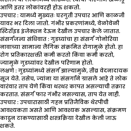
आणि इतर लोकांवरही होऊ शकतो.
उपचार :
यामध्ये मुख्यतः घरगुती उपचार आणि काळजी
यावर भर दिला जातो. गंभीर प्रकरणांमध्ये, वेळोवेळी
स्टिरॉइड इंजेक्शन देऊन देखील उपचार केले जातात.
संसर्गजन्य संधिवात :
गुडघ्यांचा हा संसर्ग गोनोरिया
नावाच्या सामान्य लैंगिक संक्रमित रोगामुळे होतो. हा
रोग प्रतिकारशक्ती कमी करतो किंवा कमी करतो,
ज्यामुळे गुडघ्यांवर देखील परिणाम होतो.
लक्षणे :
गुडघ्यांमध्ये संसर्ग झाल्यामुळे, तीव्र वेदनादायक
सूज येते. तसेच, ज्यांना या संसर्गाने ग्रासले आहे ते लोक
वारंवार ताप येणे किंवा थरथर कापत असल्याची तक्रार
करतात. संसर्ग फार गंभीर नसल्यास, ताप येत नाही.
उपचार :
उपचारासाठी गहन प्रतिजैविक थेरपीची
आवश्यकता असते आणि आवश्यक असल्यास, संक्रमण
काढून टाकण्यासाठी शस्त्रक्रिया देखील केली जाऊ
शकते.