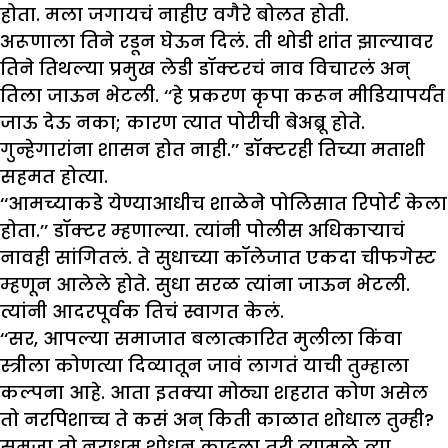
होता. मला जगायचं नाहीए वगैरे बोलत होती.
अरूणाला तिने रडून घेऊन दिलं. ती थोडी शांत झाल्यावर
तिने तिथल्या प्रमुख लेडी डॉक्टरचं नाव विचारलं अन्
तिला जाऊन भेटली. ‘‘हे प्रकरण कृपा करून मीडियापर्यंत
जाऊ देऊ नका; कारण त्यात पोरीची बेअब्रू होते.
गुन्हेगारांना शासन होत नाही.’’ डॉक्टरही तिच्या मताशी
सहमत होत्या.
‘‘आमच्याकडे येण्याआधीच शाळेने पोलिसात रिपोर्ट केला
होता.’’ डॉक्टर म्हणाल्या. त्यांनी पोलीस अधिकाऱ्याचं
नावही सांगितलं. ते सुधाच्या कॉलेजात एकदा चीफगेस्ट
म्हणून आलेले होते. सुधा सरळ त्यांना जाऊन भेटली.
त्यांनी आदरपूर्वक तिचं स्वागत केलं.
‘‘सर, आपल्या समाजात बलात्कारित मुलीला किंवा
स्त्रीला कोणत्या दिव्यातून जावं लागतं याची तुम्हाला
कल्पना आहे. आता इतक्या मोठ्या शहरात कोण असेल
तो नरपिशाच्च ते कसं अन् किती काळात शोधाल तुम्ही?
समजा तो नराधम शोधून काढला तरी त्यामुळे त्या