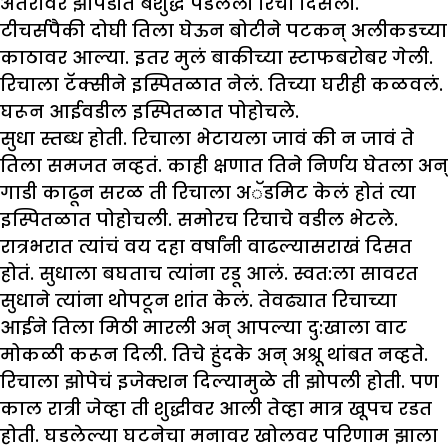
अंतरावर झोपडीत बेशुद्ध पडलेली रिचा दिसली.
टीचर्सपैकी दोघी तिला घेऊन बोटीने पटकन् अलीकडच्या
काठावर आल्या. इतर मुलं बाकीच्या स्टाफबरोबर गेली.
रिचाला टॅक्सीने इस्पितळात नेलं. तिच्या घरीही कळवलं.
घरून आईवडील इस्पितळात पोहोचले.
सुधा स्तब्ध होती. रिचाला भेटायला जावं की न जावं ते
तिला समजत नव्हतं. काही क्षणात तिने निर्णय घेतला अन्
गाडी काढून सरळ ती रिचाला अॅडमिट केलं होतं त्या
इस्पितळात पोहोचली. समोरच रिचाचे वडील भेटले.
रात्रभरात त्यांचं वय दहा वर्षांनी वाढल्यासराखं दिसत
होतं. सुधाला बघताच त्यांना रडू आलं. स्वत:ला सावरत
सुधाने त्यांना थोपटून शांत केलं. तेवढ्यात रिचाच्या
आईने तिला मिठी मारली अन् आपल्या दु:खाला वाट
मोकळी करून दिली. तिचे हुंदके अन् अश्रू थांबत नव्हते.
रिचाला झोपेचं इजेक्शन दिल्यामुळे ती झोपली होती. पण
काल रात्री जेव्हा ती शुद्धीवर आली तेव्हा मात्र खूपच रडत
होती. घडलेल्या घटनेचा मनावर खोलवर परिणाम झाला