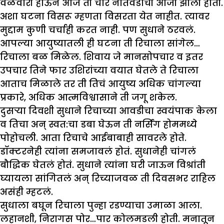
वेळेवारी होऊन आज ती चार नातवंडांची आजी झाली होती.
अशा घटना विसरू म्हणता विसरता येत नाहीत. त्यावर
मुद्दाम कुणी चर्चाही करत नाही. पण सुधाने ठरवलं.
आपल्या आयुष्यातली ही घटना ती रिचाला सांगेल…
रिचाला बळ मिळेल. शिवाय जे मानसोपचार व इतर
उपचार तिने फार उशिरांच्या वयात घेतले ते रिचाला
आताच मिळाले तर ती तिचं आयुष्य अधिक चांगल्या
प्रकारे, अधिक आत्मविश्वासाने ती जगू शकेल.
दुसऱ्या दिवशी सुधाने रिचाच्या आवडीचा स्वयंपाक केला
व तिचा अन् स्वत:चा डबा घेऊन ती नर्सिंग होममध्ये
पोहोचली. आता रिचाचे आईबाबाही सावरले होते.
डॉक्टरनेही त्यांना समजावलं होतं. सुधानेही चांगलं
बौद्धिक घेतलं होतं. सुधाने त्यांना घरी जाऊन विश्रांती
घ्यायला सांगितलं अन् रिच्याजवळ ती दिवसभर राहिल
असंही म्हटलं.
सुधाला बघून रिचाला पुन्हा रडण्याचा उमाळा आला.
लहानशी, निरागस पोर…पार कोलमडली होती. मनातून