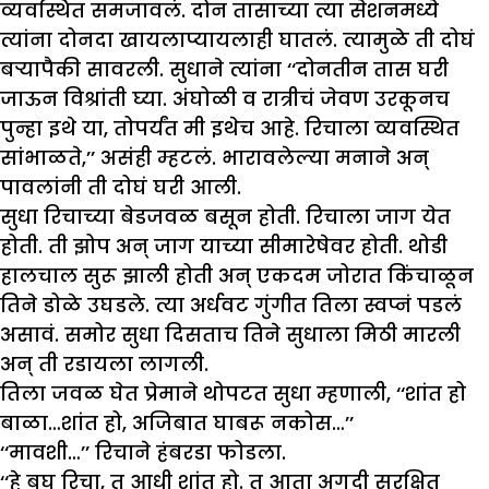
व्यवस्थित समजावलं. दोन तासाच्या त्या सेशनमध्ये
त्यांना दोनदा खायलाप्यायलाही घातलं. त्यामुळे ती दोघं
बऱ्यापैकी सावरली. सुधाने त्यांना ‘‘दोनतीन तास घरी
जाऊन विश्रांती घ्या. अंघोळी व रात्रीचं जेवण उरकूनच
पुन्हा इथे या, तोपर्यंत मी इथेच आहे. रिचाला व्यवस्थित
सांभाळते,’’ असंही म्हटलं. भारावलेल्या मनाने अन्
पावलांनी ती दोघं घरी आली.
सुधा रिचाच्या बेडजवळ बसून होती. रिचाला जाग येत
होती. ती झोप अन् जाग याच्या सीमारेषेवर होती. थोडी
हालचाल सुरू झाली होती अन् एकदम जोरात किंचाळून
तिने डोळे उघडले. त्या अर्धवट गुंगीत तिला स्वप्नं पडलं
असावं. समोर सुधा दिसताच तिने सुधाला मिठी मारली
अन् ती रडायला लागली.
तिला जवळ घेत प्रेमाने थोपटत सुधा म्हणाली, ‘‘शांत हो
बाळा…शांत हो, अजिबात घाबरू नकोस…’’
‘‘मावशी…’’ रिचाने हंबरडा फोडला.
‘‘हे बघ रिचा, तू आधी शांत हो. तू आता अगदी सुरक्षित