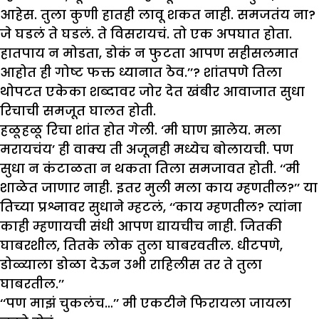
आहेस. तुला कुणी हातही लावू शकत नाही. समजतंय ना?
जे घडलं ते घडलं. ते विसरायचं. तो एक अपघात होता.
हातपाय न मोडता, डोकं न फुटता आपण सहीसलमात
आहोत ही गोष्ट फक्त ध्यानात ठेव.’’? शांतपणे तिला
थोपटत एकेका शब्दावर जोर देत खंबीर आवाजात सुधा
रिचाची समजूत घालत होती.
हळूहळू रिचा शांत होत गेली. ‘मी घाण झालेय. मला
मरायचंय’ ही वाक्य ती अजूनही मध्येच बोलायची. पण
सुधा न कंटाळता न थकता तिला समजावत होती. ‘‘मी
शाळेत जाणार नाही. इतर मुली मला काय म्हणतील?’’ या
तिच्या प्रश्नावर सुधाने म्हटलं, ‘‘काय म्हणतील? त्यांना
काही म्हणायची संधी आपण द्यायचीच नाही. जितकी
घाबरशील, तितके लोक तुला घाबरवतील. धीटपणे,
डोळ्याला डोळा देऊन उभी राहिलीस तर ते तुला
घाबरतील.’’
‘‘पण माझं चुकलंच…’’ मी एकटीने फिरायला जायला