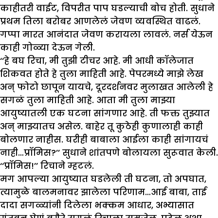
काहीतरी वाईट, विपरीत पाप घडल्याची बोच होती. सुधाने
प्रथम तिला बरोबर आणलेलं जेवण व्यवस्थित वाढलं.
गप्पा मारत आनंदात जेवण करायला लावलं. नर्स येऊन
काही गोळ्या देऊन गेली.
‘‘हे बघ रिचा, मी तुझी टीचर आहे. मी आधी कॉलेजात
शिकवत होते हे तुला माहिती आहे. पेपरमध्ये माझे लेख
अन् फोटो छापून यायचे, दूरदर्शनवर मुलाखत आलेली हे
सगळं तुला माहिती आहे. आता मी तुला माझ्या
आयुष्यातली एक घटना सांगणार आहे. ती फक्त तुझ्यात
अन् माझ्यातच असेल. बाहेर तू कुठेही कुणालाही काही
बोलणार नाहीस. घरीही बाबाला आईला काही सांगायचं
नाही…प्रॉमिस?’’ सुधाने शांतपणे बोलायला सुरूवात केली.
‘‘प्रॉमिस!’’ रिचाने म्हटलं.
मग आपल्या आयुष्यात घडलेली ती घटना, तो अपघात,
त्यामुळे बालमनावर झालेला परिणाम…आई बाबा, ताई
दादा सगळ्यांनी दिलेला भक्कम आधार, अभ्यासात