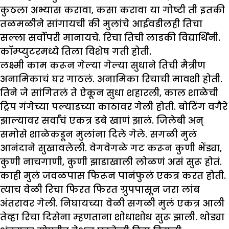
कुठला अभ्यास करावा, कसा करावा या गोष्टी ती इतकी
तळमळीने सांगायची की मुलांचे आईवडीलही तिचा
सल्ला सर्वोपरी मानायचे. रिचा तिची लाडकी विद्यार्थिनी.
कॉम्प्युटरमध्ये तिला विशेष गती होती.
लक्ष्मी काम करून गेल्या गेल्या सुधाने तिची मैत्रीण
अनामिकाचं घर गाठलं. अनामिका रिचाची मावशी होती.
तिने जे सांगितलं ते ऐकून सुधा शहारली, काल शाळेची
ट्रिप गंगेच्या पल्याडच्या काठावर गेली होती. बोटिंग वगैरे
झाल्यावर सर्वांचं एकत्र डबे खाणं झालं. जिलेबी अन्
समोसे शाळेकडून मुलांना दिले गेले. सगळी मुलं
आनंदाने सुखावलेली. वेगवेगळे गट करून कुणी भेंड्या,
कुणी नाचगाणी, कुणी झाडाखाली लोळणं असं सुरू होतं.
काही मुलं जवळपास फिरून पानंफुलं एकत्र करत होती.
त्याच वेळी रिचा फिरत फिरत ग्रुपपासून जरा लांब
अंतरावर गेली. निघायच्या वेळी सगळी मुलं एकत्र आली
तेव्हा रिचा दिसेना म्हणताना शोधाशोध सुरू झाली. थोड्या