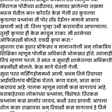
निरागस पोरीच्या शरीरावर, मनावर झालेल्या जखमा
भरून येतील का? कोर्टात केस गेली तर कुठल्या
कुठल्या प्रश्नांना ती पोर तोंड देईल? मनाने आत्ताच
खचली आहे ती. तिला पुन्हा उभी करायचीय आपल्याला.
तुम्ही कृपया ही केस काढून टाका. मी शाळेच्या
ऑफिसरशी बोलते. एवढी कृपा करा.’’
सुधाला एक हुशार प्रोफेसर व नावाजलेली अन् लोकप्रिय
शिक्षिका म्हणून पोलीस अधिकारी ओळखत होते. त्यांनाही
तिचं म्हणणं पटलं. ते स्वत: व सुधाही शाळेतल्या अधिकारी
मंडळींशी बोलले. केस मागे घेतली गेली.
सुधा परत नर्सिंगहोममध्ये आली. प्रथम तिने रिचाच्या
आईवडिलांचं बौद्धिक घेतलं. काय घडलं, आता काय
करायचं आहे. पालक म्हणून त्यांनी कसं वागायचं आहे.
घराबाहेरच्या लोकांच्या प्रश्नांना, विशेषत: तिरकस
प्रश्नांना कसं सामोरं जायचं, कशी उत्तर द्यायची. आपला
तोल कसा राखायचा अन् रिचाशी कसं वागायचं हे तिने