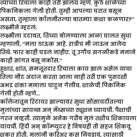
त्यांच्या रिचाला काही तरी झालंय म्हणे. कुठे शाळेच्या
पिकनिकला गेली होती. तुम्ही आपल्या घरात बसून
असता, तुम्हाला कॉलनीतल्या बातम्या कशा कळणार?’’
लक्ष्मीने म्हटलं.
लक्ष्मीला दटावत, तिच्या बोलण्याला आळा घालत सुधा
म्हणाली, ‘‘मला ठाऊक आहे. रात्रीच मी जाऊन आलेय
तिथे. फार काही घडलं नाहीए. तू उगीच सगळीकडे मनाने
काही सांगत बसू नकोस.’’
हुशार, शांत, समजूतदार रिचाला काय झालं असेल याचा
तिला नीट अंदाज करता आला नाही तरी एक पुसटशी
अभद्र शंका मनाला चाटून गेलीच. शाळेची पिकनिक
गेली होती म्हणे…
कॉलेजातून रिटायर झाल्यावर सुधा सोसायटीतल्या
मुलांच्या सायन्स अन् मॅथ्सच्या ट्यूशन घ्यायची. पैशाची
गरज नव्हती. त्यामुळे अनेक गरीब मुलं तशीच शिकायला
यायची. हिंदी अन् कॉम्प्युटर हे विषयही ती सहज शिकवू
शकत होती. मुलांनी करिअर कसं निवडावं, त्यासाठी