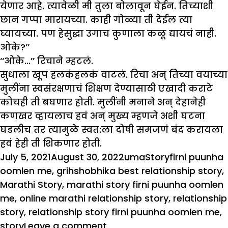
येणार आहे. त्यावेळी मी तुला बोलावून घेईन. तिच्याशी
छान गप्पा मारायच्या. काही गोळ्या ती देईल त्या
घ्यायच्या. पण हेसुद्धा उगाच कुणाला कळू द्यायचं नाही.
ओके?’’
‘‘ओके…’’ रिचाने म्हटलं.
सुधाला खूप हलकंहलकं वाटलं. रिचा अन् तिच्या वयाच्या
मुलींना स्वसंरक्षणाचं शिक्षण देण्यासाठी एखादी कराटे
कोचही ती बघणार होती. मुलींनी मनाने अन् देहानेही
कणखर व्हायलाच हवं अन् मुख्य म्हणजे अशी घटना
घडलीच तर त्यामुळे स्वत:ला दोषी समजणं बंद करायला
हवं हेही ती शिकणार होती.
Posted
Author
Categories
Tags
July 5, 2021
August 30, 2022
uma
Story
firni puunha
on
oomlen me
,
grihshobhika best relationship story
,
Marathi Story
,
marathi story firni puunha oomlen
me
,
online marathi relationship story
,
relationship
story
,
relationship story firni puunha oomlen me
,
on
story
Leave a comment