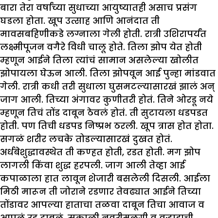
बारा तेरा वर्षांच्या सुधाच्या आयुष्यातही असाच प्रसंग
घडला होता. खूप उत्साह आणि आनंदात ती
मावसबहिणीकडे लग्नाला गेली होती. रात्री उशिरापर्यंत
लक्ष्मीपूजन वगैरे विधी चालू होते. तिला झोप येत होती
म्हणून आईने तिला त्यांचं सामान असलेल्या खोलीत
झोपायला घेऊन आली. तिला झोपवून आई पुन्हा मांडवात
गेली. रात्री कधी तरी सुधाला घुसमटल्यासारखं झालं अन्
जाग आली. तिच्या अंगावर कुणीतरी होतं. तिने ओरडू नये
म्हणून तिचं तोंड दाबून ठेवलं होतं. ती सुटायला धडपडत
होती. पण तिची धडपड निष्प्रभ ठरली. खूप त्रास होत होता.
सगळं शरीर लचके तोडल्यासारखं दुखत होतं.
अर्धबेशुद्धावस्थेत ती कण्हत होती, रडत होती. मग झोप
लागली किंवा शुद्ध हरपली. जाग आली तेव्हा आई
कपाळाला हात लावून शेजारी बसलेली दिसली. आईला
मिठी मारून ती जोराने रडणार तेवढ्यात आईने तिच्या
तोंडावर आपल्या हाताचा तळवा दाबून तिचा आवाज व
आपलं रडू दाबलं. सकाळी नवरीमुलगी व वऱ्हाडाची