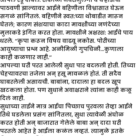
पाठवणी झाल्यावर आईने बहिणीला विश्वासात घेऊन
सगळं सांगितलं. बहिणीने स्वत:च्या थोबाडीत मारून
घेतलं; कारण संशयाचा काटा मावशीच्या नणंदेच्या
मुलाकडे इंगित करत होता. मावशीने अक्षरश: आईचे पाय
धरले. ‘‘कृपा करून विषय वाढवू नकोस. पोरीच्या
आयुष्याचा प्रश्न आहे. अळीमिळी गुपचिळी…कुणाला
काही कळणार नाही.’’
आपल्या घरी परत आलेली सुधा पार बदलली होती. तिच्या
चेहऱ्यावरचा तजेला अन् हसू मावळलं होतं. ती सदैव
घाबरलेली असायची. बाबांना, दादाला हा बदल खूप
खटकला होता. पण सुधाने अवाक्षराने त्यांना काही कळू
दिलं नाही.
सुधाच्या ताईने मात्र आईचा पिच्छाच पुरवला तेव्हा आईने
तिथे घडलेला प्रसंग सांगितला, सुधा त्यावेळी अंघोळ
करत होती अन् बाजारात गेलेले बाबा अन् दादा घरी
परतले आहेत हे आईला कळंल नव्हतं. त्यामुळे इतके