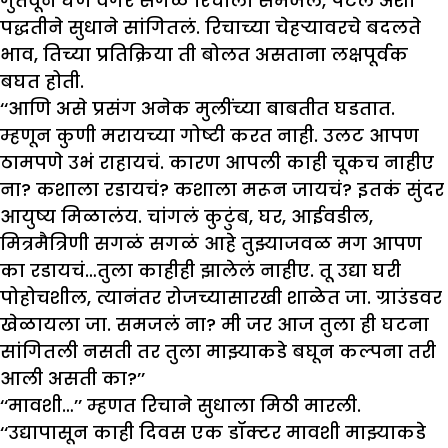
गुंतवून घेणं वगैरे सगळं रिचाला समजेल, पटेल अशा
पद्धतीने सुधाने सांगितलं. रिचाच्या चेहऱ्यावरचे बदलते
भाव, तिच्या प्रतिक्रिया ती बोलत असताना लक्षपूर्वक
बघत होती.
‘‘आणि असे प्रसंग अनेक मुलींच्या बाबतीत घडतात.
म्हणून कुणी मरायच्या गोष्टी करत नाही. उलट आपण
ठामपणे उभं राहायचं. कारण आपली काही चूकच नाहीए
ना? कशाला रडायचं? कशाला मरून जायचं? इतकं सुंदर
आयुष्य मिळालंय. चांगलं कुटुंब, घर, आईवडील,
मित्रमैत्रिणी सगळं सगळं आहे तुझ्याजवळ मग आपण
का रडायचं…तुला काहीही झालेलं नाहीए. तू उद्या घरी
पोहोचशील, त्यानंतर रोजच्यासारखी शाळेत जा. ग्राउंडवर
खेळायला जा. समजलं ना? मी जर आज तुला ही घटना
सांगितली नसती तर तुला माझ्याकडे बघून कल्पना तरी
आली असती का?’’
‘‘मावशी…’’ म्हणत रिचाने सुधाला मिठी मारली.
‘‘उद्यापासून काही दिवस एक डॉक्टर मावशी माझ्याकडे