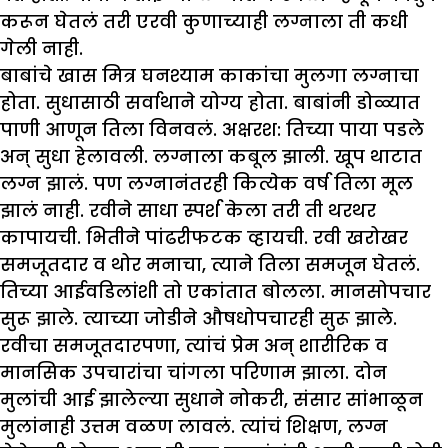
करून घेतलं तरी एरवी कुणाच्याही लग्नाला ती कधी
गेली नाही.
बाबांचे खास मित्र घनश्याम काकांचा मुलगा लग्नाचा
होता. सुधासाठी सर्वाथाने योग्य होता. बाबांनी डोळ्यात
पाणी आणून तिला विनवलं. अक्षरश: तिच्या पाया पडले
अन् सुधा हेलावली. लग्नाला कबूल झाली. खूप थाटात
लग्न झालं. पण लग्नानंतरही कित्येक वर्ष तिला मूल
झालं नाही. रवीने साधा स्पर्श केला तरी ती थरथर
कापायची. भितीने पांढरीफटक व्हायची. रवी खरोखर
समजूतदार व थोर मनाचा, त्याने तिला समजून घेतलं.
तिच्या आईवडिलांशी तो एकांतात बोलला. मानसोपचार
सुरू झाले. त्याच्या जोडीने औषधोपचारही सुरू झाले.
रवीचा समजूतदारपणा, त्यांचं प्रेम अन् शारीरिक व
मानसिक उपचारांचा चांगला परिणाम झाला. दोन
मुलांची आई झालेल्या सुधाने नोकरी, संसार सांभाळून
मुलांनाही उत्तम वळण लावलं. त्यांचं शिक्षण, लग्न