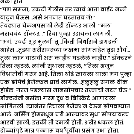
नको होतं.
‘‘पण समजा, एकटी गेलीस तर त्याचं आता वाईट नको
वाटून घेऊस…असे अपघात घडतातच गं!’’
तेवढ्यात चेकअपसाठी लेडी डॉक्टर आली. ‘‘मला
मरायचंय डॉक्टर…’’ रिचा पुन्हा रडायला लागली.
‘‘अगं, एवढी शूर मुलगी तू…किती निर्धाराने झगडली
आहेस…तुझ्या शरीरावरच्या जखमा सांगताहेत तुझं शौर्य…
तुला लाज वाटावी असं काहीच घडलेलं नाहीए.’’ डॉक्टरने
तिला म्हटलं. त्यांनी सुधाला म्हटलं, ‘‘तिला अजून
विश्रांतीची गरज आहे. तिला थोडं खायला घाला मग पुन्हा
एक झोपेचं इंजेक्शन द्यावं लागेल…हळूहळू सगळं ठीक
होईल. गरज पडल्यास मानसोपचार तज्ज्ञाची मदत घेऊ.’’
डॉक्टरांनी नर्सला गरम दूध व बिस्किटं आणायला
सांगितली. त्यानंतर रिचाला इंजेक्शन देऊन झोपवण्यात
आलं. नर्सिंग होममधून घरी आल्यावर सुधा सोफ्यावरच
आडवी झाली, इतकी ती दमली होती. शरीर थकलं होतं.
डोळ्यांपुढे मात्र पन्नास वर्षांपूर्वीचा प्रसंग उभा होता.