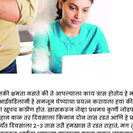
तकी क्षमता नसते की ते आपल्याला काय त्रास होतोय हे म
व आईवडिलांनी हे समजून घेण्याचा प्रयत्न करायला हवा की
णं खूपच कठीण होतं. खासकरून जेव्हा प्रथमच कुणी जो
 लहान बाळ तर दिवसाला किमान दोन तास रडतं आणि हे 
्यंत दिवसाला २-३ तास तरी हमखास ते रडत राहातं, मग तुम