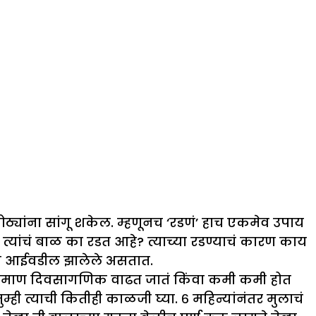
ोठ्यांना सांगू शकेल. म्हणूनच ‘रडणं’ हाच एकमेव उपाय
 त्यांचं बाळ का रडत आहे? त्याच्या रडण्याचं कारण काय
डपं आईवडील झालेले असतात.
प्रमाण दिवसागणिक वाढत जातं किंवा कमी कमी होत
्ही त्याची कितीही काळजी घ्या. ६ महिन्यांनंतर मुलाचं