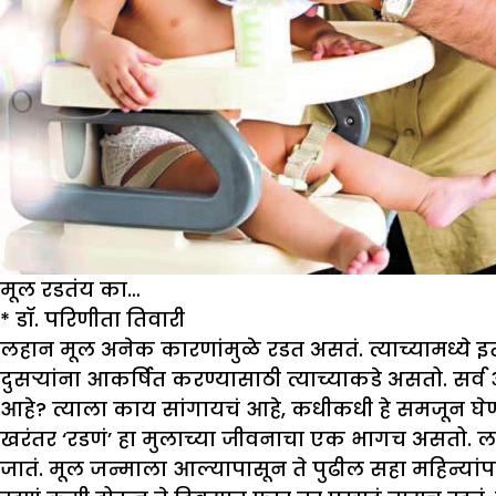
मूल रडतंय का…
*
डॉ. परिणीता तिवारी
लहान मूल अनेक कारणांमुळे रडत असतं. त्याच्यामध्ये इ
दुसऱ्यांना आकर्षित करण्यासाठी त्याच्याकडे असतो. सर्
आहे? त्याला काय सांगायचं आहे, कधीकधी हे समजून घे
खरंतर ‘रडणं’ हा मुलाच्या जीवनाचा एक भागच असतो.
जातं. मूल जन्माला आल्यापासून ते पुढील सहा महिन्यांपर