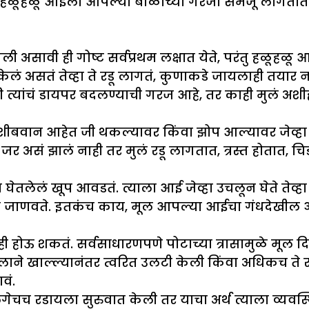
ळूहळू आईला आपल्या बाळाच्या गरजा समजू लागतात तेव्ह
ागली असावी ही गोष्ट सर्वप्रथम लक्षात येते, परंतु हळूह
ं असतं तेव्हा ते रडू लागतं, कुणाकडे जायलाही तयार नस
त्यांचं डायपर बदलण्याची गरज आहे, तर काही मुलं अशीह
शीबवान आहेत जी थकल्यावर किंवा झोप आल्यावर जेव्हा 
 असं झालं नाही तर मुलं रडू लागतात, त्रस्त होतात, 
लेलं खूप आवडतं. त्याला आई जेव्हा उचलून घेते तेव्हा त
ळून जाणवते. इतकंच काय, मूल आपल्या आईचा गंधदेखील
होऊ शकतं. सर्वसाधारणपणे पोटाच्या त्रासामुळे मूल 
लाने खाल्ल्यानंतर त्वरित उलटी केली किंवा अधिकच ते र
वं.
लगेचच रडायला सुरुवात केली तर याचा अर्थ त्याला व्यवस