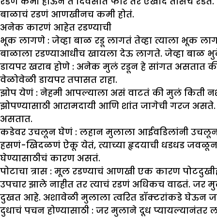
रडणं कमी होऊन ते दिवसात फार तर एखादं तासच रडतं. ह
बाळाचं रडणं आणखीनच कमी होतं.
अनेक कारणं आहेत रडण्याची
भूक लागणे :
जेव्हा बाळ रडू लागतं तेव्हा त्याला भूक ल
बाळाला रडण्याआधीच खायला देऊ लागते. जेव्हा बाळ भुकेल
डायपर खराब होणे :
अनेक मुलं रडून हे सांगत असतात की 
वेळोवेळी डायपर तपासत राहा.
झो
प येणं :
नेहमी आपल्याला असं वाटतं की मुलं किती न
झोपण्यासाठी आरामदायी आणि शांत जागेची गरज असते. जर
असतात.
कडेवर उचलून घेणं :
लहान मुलाला आईवडिलांनी उचलून घेत
हसणं-खिदळणं ऐकू येतं, त्याच्या हृदयाची धडधड जव
घेण्यासाठीचं कारण असतं.
पोटाचा त्रास :
मूल रडण्याचं आणखी एक कारण पोटदुखीही 
उपचार झाले नाहीत तर त्याचं रडणं अधिकच वाढतं. जर मु
दुखत आहे. अशावेळी मुलाला त्वरित डॉक्टरांकडे घेऊन जा
दुधाचं पचन होण्यासाठी :
जर मुलाने दूध प्यायल्यानंतर 