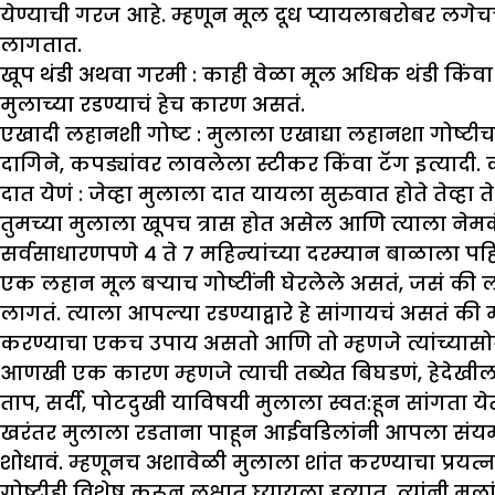
येण्याची गरज आहे. म्हणून मूल दूध प्यायलाबरोबर लगेच
लागतात.
खूप थंडी अथवा गरमी :
काही वेळा मूल अधिक थंडी किंवा 
मुलाच्या रडण्याचं हेच कारण असतं.
एखादी लहानशी गोष्ट :
मुलाला एखाद्या लहानशा गोष्टी
दागिने, कपड्यांवर लावलेला स्टीकर किंवा टॅग इत्यादी. 
दात येणं :
जेव्हा मुलाला दात यायला सुरुवात होते तेव्हा
तुमच्या मुलाला खूपच त्रास होत असेल आणि त्याला नेमक
सर्वसाधारणपणे ४ ते ७ महिन्यांच्या दरम्यान बाळाला पह
एक लहान मूल बऱ्याच गोष्टींनी घेरलेले असतं, जसं की
लागतं. त्याला आपल्या रडण्याद्वारे हे सांगायचं असतं की 
करण्याचा एकच उपाय असतो आणि तो म्हणजे त्यांच्यासोबत
आणखी एक कारण म्हणजे त्याची तब्येत बिघडणं, हेदेखील
ताप, सर्दी, पोटदुखी याविषयी मुलाला स्वत:हून सांगता येत 
खरंतर मुलाला रडताना पाहून आईवडिलांनी आपला संयम सोडू
शोधावं. म्हणूनच अशावेळी मुलाला शांत करण्याचा प्रयत
गोष्टीही विशेष करून लक्षात घ्यायला हव्यात. त्यांनी मुल