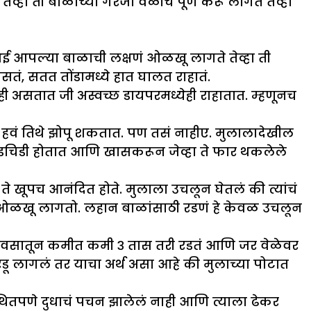
ा ती बाळाच्या गरजा वेळीच पूर्ण करू लागते तेव्हा
ळू आई आपल्या बाळाची लक्षणं ओळखू लागते तेव्हा ती
तं, सतत तोंडामध्ये हात घालत राहातं.
ी असतात जी अस्वच्छ डायपरमध्येही राहातात. म्हणूनच
हवं तिथे झोपू शकतात. पण तसं नाहीए. मुलालादेखील
चिडचिडी होतात आणि खासकरून जेव्हा ते फार थकलेले
े खूपच आनंदित होते. मुलाला उचलून घेतलं की त्यांचं
 ओळखू लागतो. लहान बाळांसाठी रडणं हे केवळ उचलून
दिवसातून कमीत कमी ३ तास तरी रडतं आणि जर वेळेवर
डू लागलं तर याचा अर्थ असा आहे की मुलाच्या पोटात
्थितपणे दुधाचं पचन झालेलं नाही आणि त्याला ढेकर