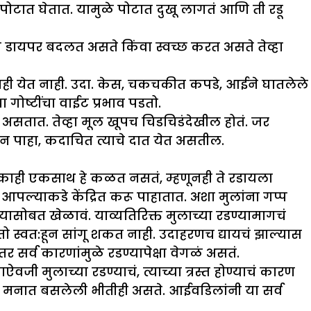
ोटात घेतात. यामुळे पोटात दुखू लागतं आणि ती रडू
चं डायपर बदलत असते किंवा स्वच्छ करत असते तेव्हा
ही येत नाही. उदा. केस, चकचकीत कपडे, आईने घातलेले
 गोष्टींचा वाईट प्रभाव पडतो.
त असतात. तेव्हा मूल खूपच चिडचिडंदेखील होतं. जर
ून पाहा, कदाचित त्याचे दात येत असतील.
 काही एकसाथ हे कळत नसतं, म्हणूनही ते रडायला
्ष आपल्याकडे केंद्रित करू पाहातात. अशा मुलांना गप्प
ासोबत खेळावं. याव्यतिरिक्त मुलाच्या रडण्यामागचं
 स्वत:हून सांगू शकत नाही. उदाहरणच द्यायचं झाल्यास
इतर सर्व कारणांमुळे रडण्यापेक्षा वेगळं असतं.
 मुलाच्या रडण्याचं, त्याच्या त्रस्त होण्याचं कारण
्या मनात बसलेली भीतीही असते. आईवडिलांनी या सर्व