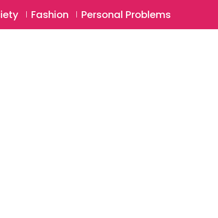
⚲
BSCRIBE
Login
iety
Fashion
Personal Problems
⚲