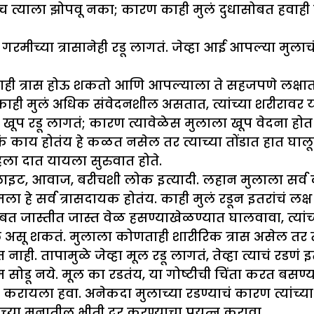
च त्याला झोपवू नका; कारण काही मुलं दुधासोबत हवाही प
गरमीच्या त्रासानेही रडू लागतं. जेव्हा आई आपल्या मुला
चाही त्रास होऊ शकतो आणि आपल्याला ते सहजपणे लक्षात
काही मुलं अधिक संवेदनशील असतात, त्यांच्या शरीरावर या
 ते खूप रडू लागतं; कारण त्यावेळेस मुलाला खूप वेदना हो
ं काय होतंय हे कळत नसेल तर त्याच्या तोंडात हात घाल
िला दात यायला सुरुवात होते.
 लाइट, आवाज, बरीचशी लोक इत्यादी. लहान मुलाला सर्व
मला हे सर्व त्रासदायक होतंय. काही मुलं रडून इतरांचं लक
 जास्तीत जास्त वेळ हसण्याखेळण्यात घालवावा, त्यांच्य
 असू शकतं. मुलाला कोणताही शारीरिक त्रास असेल तर तो
नाही. तापामुळे जेव्हा मूल रडू लागतं, तेव्हा त्याचं रडणं 
 नये. मूल का रडतंय, या गोष्टीची चिंता करत बसण्याऐवजी
्न करायला हवा. अनेकदा मुलाच्या रडण्याचं कारण त्यांच
ांच्या मनातील भीती दूर करण्याचा प्रयत्न करावा.