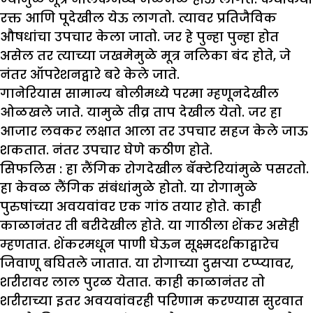
रक्त आणि पूदेखील येऊ लागतो. त्यावर प्रतिजैविक
औषधांचा उपचार केला जातो. जर हे पुन्हा पुन्हा होत
असेल तर त्याच्या जखमेमुळे मूत्र नलिका बंद होते, जे
नंतर ऑपरेशनद्वारे बरे केले जाते.
गानेरियास सामान्य बोलीमध्ये परमा म्हणूनदेखील
ओळखले जाते. यामुळे तीव्र ताप देखील येतो. जर हा
आजार लवकर लक्षात आला तर उपचार सहज केले जाऊ
शकतात. नंतर उपचार घेणे कठीण होते.
सिफलिस :
हा लैंगिक रोगदेखील बॅक्टेरियांमुळे पसरतो.
हा केवळ लैंगिक संबंधांमुळे होतो. या रोगामुळे
पुरुषांच्या अवयवांवर एक गांठ तयार होते. काही
काळानंतर ती बरीदेखील होते. या गाठीला शेंकर असेही
म्हणतात. शेंकरमधून पाणी घेऊन सूक्ष्मदर्शकाद्वारेच
जिवाणू बघितले जातात. या रोगाच्या दुसऱ्या टप्प्यावर,
शरीरावर लाल पुरळ येतात. काही काळानंतर तो
शरीराच्या इतर अवयवांवरही परिणाम करण्यास सुरवात