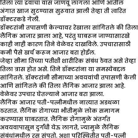
तिला त्या द्रवाचा वास जाणवू लागला आणि आतील
अंगात खाज सुटण्यास सुरूवात झाली तेव्हा ती त्वरित
डॉक्टरकडे गेली.
डॉक्टरांनी तपासणी केल्यावर रेखाला सांगितले की तिला
लैंगिक आजार झाला आहे, परंतु घाबरून जाण्यासारखे
काही नाही कारण तिने वेळेवर दाखविले. उपचारासाठी
कमी पैसे खर्च करून आजार बरा होईल.
जेव्हा सीमा तिच्या पतीशी शारीरिक संबंध ठेवत असे तेव्हा
तिला त्रास होत असे. तिने डॉक्टरांना या समस्येबद्दल
सांगितले. डॉक्टरांनी सीमाच्या अवयवांची तपासणी केली
आणि सांगितले की तिला लैंगिक आजार झाला आहे.
वेळेवर उपचार घेतल्याने आजार बरा झाला.
लैंगिक आजार पती-पत्नीमधील नात्यात अडथळा
ठरतात. लैंगिक रोगाच्या भीतीमुळे लोक समागम
करण्यास घाबरतात. लैंगिक रोगामुळे अंतर्गत
अवयवापासून दुर्गंधी येऊ लागते, ज्यामुळे लैंगिक
संबंधांमधील रस संपतो. अशा परिस्थितीत पती-पत्नी