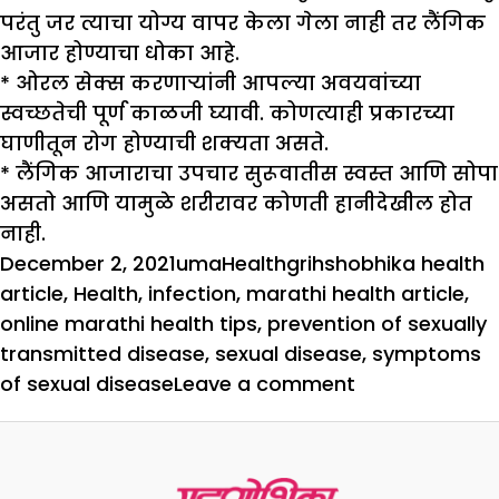
परंतु जर त्याचा योग्य वापर केला गेला नाही तर लैंगिक
आजार होण्याचा धोका आहे.
* ओरल सेक्स करणाऱ्यांनी आपल्या अवयवांच्या
स्वच्छतेची पूर्ण काळजी घ्यावी. कोणत्याही प्रकारच्या
घाणीतून रोग होण्याची शक्यता असते.
* लैंगिक आजाराचा उपचार सुरूवातीस स्वस्त आणि सोपा
असतो आणि यामुळे शरीरावर कोणती हानीदेखील होत
नाही.
Posted
Author
Categories
Tags
December 2, 2021
uma
Health
grihshobhika health
on
article
,
Health
,
infection
,
marathi health article
,
online marathi health tips
,
prevention of sexually
transmitted disease
,
sexual disease
,
symptoms
on
of sexual disease
Leave a comment
लैंगिक
आजाराची
सुरूवातीची