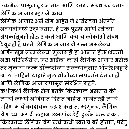
एकमेकांपासून दूर जातात आणि इतरत्र संबंध बनवतात.
लैंगिक आजार म्हणजे काय
लैंगिक आजार असे रोग आहेत जे शरीराच्या अंतर्गत
अवयवांमध्ये उद्भवतात. हे एक पुरुष आणि स्त्रीच्या
संपर्कातूनही होऊ शकते आणि बऱ्याच लोकांशी संबंध
ठेवूनही हे घडते. लैंगिक आजाराने ग्रस्त असलेल्या
आईपासून जन्मलेल्या मुलासही हा आजार होऊ शकतो.
अशा परिस्थितीत, जर आईला काही लैंगिक आजार असेल
तर मुलाचा जन्म डॉक्टरांच्या सल्ल्यानुसार ऑपरेशनद्वारे
झाला पाहिजे. याद्वारे मुल योनीच्या संपर्कात येत नाही
आणि लैंगिक आजारांपासून संरक्षित राहते.
कधीकधी लैंगिक रोग इतके किरकोळ असतात की
त्याची लक्षणे अजिबात दिसत नाहीत. यानंतरही त्याचे
परिणाम धोकादायक ठरू शकतात. म्हणूनच, लैंगिक
रोगाच्या अगदी लहान लक्षणांकडेही दुर्लक्ष करू नका.
किरकोळ लैंगिक रोग कधीकधी स्वत:च बरे होतात, परंतु