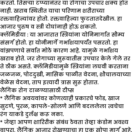
करतो. तिसऱ्या टप्प्यानंतर या रोगाचा उपचार शक्य होत
नाही. खराब स्थितीत याचा परिणाम शरीराच्या
रक्तवाहिन्यांवर होतो. रक्तवाहिन्या फुटतातदेखील. हा
आजार पुरुष व स्त्री दोघांनाही होऊ शकतो.
क्लॅमिडीया :
या आजारात स्त्रियांना योनिमार्गात सौम्य
संसर्ग होतो. हा योनीमार्गे गर्भाशयापर्यंत पसरतो. हा
वांझपणाचे सर्वात मोठे कारण आहे. यामुळे गर्भाशय
खराब होते. जर रोगाच्या सुरूवातीस उपचार केले गेले तर
ते ठीक असते. क्लॅमिडीयामुळे स्त्रियांना लघवी करताना
जळजळ, पोटदुखी, मासिक पाळीत वेदना, शौचालयाच्या
वेळेस वेदना, ताप इत्यादी त्रास सुरू होतात.
लैंगिक रोग टाळण्यासाठी टीप्स
* लैंगिक अवयवांवर कोणत्याही प्रकारचे फोड, खाज
सुटणे, पुरळ, कापले-सोलणे आणि बदललेला त्वचेचा
रंग याकडे दुर्लक्ष करू नका.
* जेव्हा आपण शारिरीक संबंध ठेवता तेव्हा कंडोम अवश्य
वापरा. लैंगिक आजार रोखण्याचा हा एक सोपा मार्ग आहे.