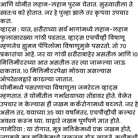
आणि योनीत लहान-लहान पुरळ येतात. सुरुवातीला ते
स्वत:च बरे होतात. जर हे पुन्हा झाले तर कृपया उपचार
करा.
व्हाट्स :
यात, शरीराच्या सर्व भागांमध्ये लहान-लहान
फुलासारख्या गांठी पडतात. व्हाट्स एचपीव्ही विषाणू
म्हणजेच ह्युमन पॅपिलोमा विषाणूमुळे पसरतो. तो ७०
प्रकारांचा आहे. जर या गांठी शरीराबाहेर असतील आणि १०
मिलिमीटरच्या आत असतील तर त्या जाळल्या जाऊ
शकतात. १० मिलिमीटरपेक्षा मोठया असल्यास
ऑपरेशनद्वारे काढल्या जातात.
योनीमध्ये पसरणाऱ्या विषाणूला जनरेटल व्हाट्स
म्हणतात. ते योनीतील गर्भाशयाच्या तोंडावर होते. वेळेत
उपचार न केल्यास ही जखम कर्करोगामध्ये बदलते. जर हे
असेल तर, वयाच्या ३५ व्या वर्षांनंतर, एचपीव्हीची कल्चर
अवश्य करून घ्या. याद्वारे जखम पूर्णपणे ज्ञात होते.
गानेरिया :
या रोगात, मूत्र नलिकेमध्ये एक जखम होते,
ज्यामुळे मूत्र नलिकेमध्ये जळजळ होऊ लागते. कधीकधी