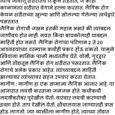
त्यांचे जीवाणू शरीरातच टिकून राहतात, जे काही
काळानंतर शरीरात वेगाने हल्ला करतात. लैंगिक रोग
केवळ शरीराच्या खुल्या आणि सोलल्या गेलेल्या त्वचेद्वारे
पसरतात.
लैंगिक रोगाची जखम इतकी लहान असते की त्याबद्दल
जाणीवच होत नाही. नवरा किंवा बायकोलाही याबद्दल
माहिती होत नसते. लैंगिक रोगांचा परिणाम २ ते २०
आठवडयांच्या दरम्यान कधीही प्रकट होऊ शकतो. यामुळे
स्त्रियांना मासिक पाळी मध्यंतरीच येते. योनी, गुद्द्वार
आणि तोंडातून लैंगिक रोग शरीरात पसरतात. लैंगिक
रोगांचे अनेक प्रकार आहेत. त्यांच्याबद्दल माहिती
झाल्यावर त्यांच्यावर सहज उपचार करता येतात.
नागीण :
नागीण हा एक सामान्य लैंगिक आजार आहे. या
आजारात लघवी करताना जळजळ होते. कधीकधी
लघवीबरोबर पूदेखील येतो. वारंवार लघवी करण्याची
इच्छा होते. ताप देखील येतो. शौचालयास जाण्यातही त्रास
होऊ लागतो. ज्या व्यक्तीला नागीण होते, त्याच्या तोंडात