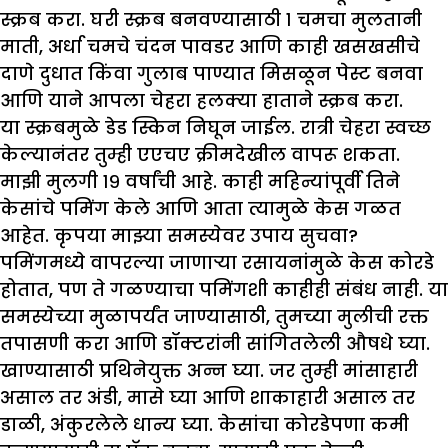
स्क्रब करा. घरी स्क्रब बनवण्यासाठी १ चमचा मुलतानी
माती, अर्धा चमचे चंदन पावडर आणि काही खसखसीचे
दाणे दुधात किंवा गुलाब पाण्यात मिसळून पेस्ट बनवा
आणि याने आपला चेहरा हलक्या हाताने स्क्रब करा.
या स्क्रबमुळे डेड स्किन निघून जाईल. रात्री चेहरा स्वच्छ
केल्यानंतर तुम्ही एएचए क्रीमदेखील वापरू शकता.
मा
झी
मुलगी १९ वर्षांची आहे. काही महिन्यांपूर्वी तिने
केसांचे पमिंग केले आणि आता त्यामुळे केस गळत
आहेत. कृपया मा
झ्
या समस्येवर उपाय सुचवा
?
पमिंगमध्ये वापरल्या जाणाऱ्या रसायनांमुळे केस कोरडे
होतात, पण ते गळण्याचा पमिंगशी काहीही संबंध नाही. या
समस्येच्या मुळापर्यंत जाण्यासाठी, तुमच्या मुलीची रक्त
तपासणी करा आणि डॉक्टरांनी सांगितलेली औषधे घ्या.
खाण्यासाठी प्रथिनेयुक्त अन्न घ्या. जर तुम्ही मांसाहारी
असाल तर अंडी, मासे घ्या आणि शाकाहारी असाल तर
डाळी, अंकुरलेले धान्य घ्या. केसांचा कोरडेपणा कमी