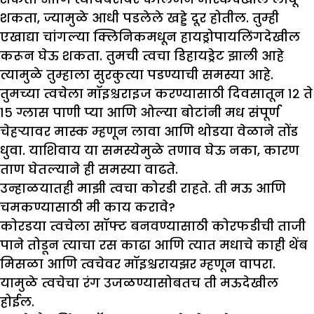
शकता, ज्यामुळे आधी पडलेले खड्डे दूर होतील. तुम्ही
एखाद्या चांगल्या क्लिनिकमधून हायड्रोपायलिंगदेखील
करून घेऊ शकता. तुमची त्वचा डिहायड्रेट झाली आहे
त्यामुळे तुम्हाला सुरकुत्या पडण्याची समस्या आहे.
तुमच्या त्वचेला मॉइश्चराइज करण्यासाठी दिवसातून १२ ते
१५ ग्लास पाणी प्या आणि ओल्या बोटांनी मध संपूर्ण
चेहऱ्यावर मास्क म्हणून लावा आणि थोडया वेळाने तोंड
धुवा. याशिवाय या समस्येमुळे तणाव घेऊ नका, कारण
ताण घेतल्याने ही समस्या वाढते.
उन्हाळयातही मा
झी
त्वचा कोरडी राहते. ती मऊ आणि
चमकण्यासाठी मी काय करावे
?
कोरडया त्वचेला सॉफ्ट बनवण्यासाठी कोरफडीची ताजी
पाने तोडून त्याचा रस काढा आणि त्यात मधाचे काही थेंब
मिसळा आणि त्वचेवर मॉइश्चरायझर म्हणून वापरा.
यामुळे त्वचेचा रंग उजळण्यासोबतच ती मऊदेखील
होईल.