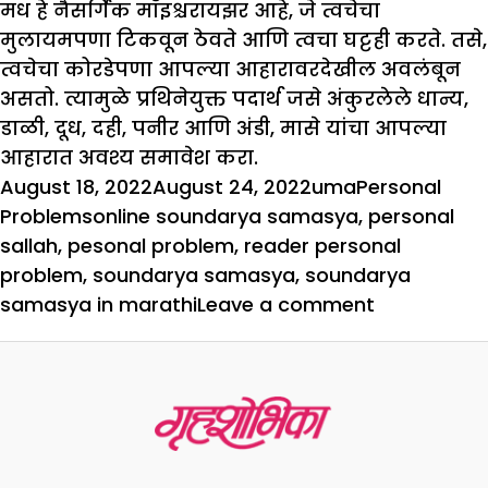
मध हे नैसर्गिक मॉइश्चरायझर आहे, जे त्वचेचा
मुलायमपणा टिकवून ठेवते आणि त्वचा घट्टही करते. तसे,
त्वचेचा कोरडेपणा आपल्या आहारावरदेखील अवलंबून
असतो. त्यामुळे प्रथिनेयुक्त पदार्थ जसे अंकुरलेले धान्य,
डाळी, दूध, दही, पनीर आणि अंडी, मासे यांचा आपल्या
आहारात अवश्य समावेश करा.
Posted
Author
Categories
August 18, 2022
August 24, 2022
uma
Personal
on
Tags
Problems
online soundarya samasya
,
personal
sallah
,
pesonal problem
,
reader personal
problem
,
soundarya samasya
,
soundarya
on
samasya in marathi
Leave a comment
सौंदर्य
समस्या