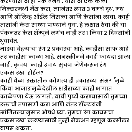
करण्यासाठी हा पॅक बनवा. यासाठी एक केळी
मिक्सरमध्ये मॅश करा, त्यानंतर त्यात ३ चमचे दूध, मध
आणि ऑलिव्ह ऑईल मिसळा आणि केसांना लावा. काही
तासांनी केस साध्या पाण्याने धुवा. हे लक्षात ठेवा की या
पॅकनंतर केस शॅम्पूने लगेच नाही तर १ किंवा २ दिवसांनी
धुवावेत.
मा
झ्
या चेहऱ्याचा रंग २ प्रकारचा आहे. काहीसा साफ आहे
तर काहीसा काळा आहे. सनस्क्रीनने काही फायदा
झा
ला
नाही. कृपया काही उपाय सुचवा जेणेकरून रंग
एकसारखा होईल
?
काही वेळा रक्तातील कोणत्याही प्रकारच्या संसर्गामुळे
किंवा आजारामुळेदेखील शरीराच्या काही भागात
काळेपणा येऊ लागतो. याची पुष्टी करण्यासाठी तुमच्या
रक्ताची तपासणी करा आणि नंतर डॉक्टरांनी
सांगितल्यानुसार औषधे घ्या. तुमचा रंग कायमचा
एकसारखा करण्यासाठी तुम्ही मेकअप म्हणून कन्सीलर
वापरू शकता.