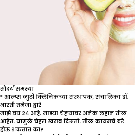
सौंदर्य समस्या
* आल्प्स ब्युटी क्लिनिकच्या संस्थापक
,
संचालिका डॉ.
भारती तनेजा द्वारे
मा
झे
वय २४ आहे. मा
झ्
या चेहऱ्यावर अनेक लहान तीळ
आहेत. यामुळे चेहरा खराब दिसतो. तीळ कायमचे बरे
होऊ शकतात का
?