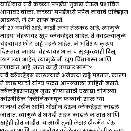
याशिवाय घरी कच्च्या पपईचा तुकडा घेऊन प्रभावित
भागावर चोळा. कच्च्या पपईमध्ये पपेन नावाचे एन्झिइम
आढळते, जे रंग साफ करते.
मी २७ वर्षांची आहे. मा
झी
त्वचा तेलकट आहे
,
त्यामुळे
मा
झ्
या चेहऱ्यावर खूप ब्लॅकहेड्स आहेत. ते काढल्यामुळे
चेहऱ्यावर छोटे खड्डे पडले आहेत
,
जे अतिशय कुरूप
दिसतात. मा
झ्
या चेहऱ्यावर आत्ताच सुरकुत्याही दिसू
लागल्या आहेत
,
त्यामुळे मी खूप चिंताग्रस्त आणि
तणावात आहे. मला काही उपचार सांगा
?
घरी ब्लॅकहेड्स काढल्याने अनेकदा खड्डे पडतात, कारण
ते काढण्याची योग्य पद्धत आपल्याला माहिती नसते.
ब्लॅकहेड्सपासून मुक्त होण्यासाठी एखाद्या चांगल्या
कॉस्मेटिक क्लिनिकमधून फळाची साल घ्या.
यामध्ये स्टीम आणि ओझोन देऊन ब्लॅकहेड्स काढले
जातात, त्यामुळे ते अगदी सहज काढले जातात आणि
खड्डेही होत नाहीत. यासाठी तुम्ही लेझर ट्रीटमेंट घेऊ
शकता आणि त्याचबरोबर कोलेजन मास्कदेखील लावू