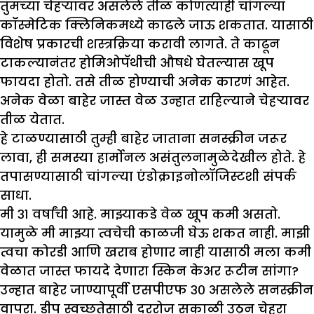
तुमच्या चेहऱ्यावर असलेले तीळ कोणत्याही चांगल्या
कॉस्मेटिक क्लिनिकमध्ये काढले जाऊ शकतात. यासाठी
विशेष प्रकारची शस्त्रक्रिया करावी लागते. ते काढून
टाकल्यानंतर होमिओपॅथीची औषधे घेतल्यास खूप
फायदा होतो. तसे तीळ होण्याची अनेक कारणं आहेत.
अनेक वेळा बाहेर जास्त वेळ उन्हात राहिल्याने चेहऱ्यावर
तीळ येतात.
हे टाळण्यासाठी तुम्ही बाहेर जाताना सनस्क्रीन जरूर
लावा, ही समस्या हार्मोनल असंतुलनामुळेदेखील होते. हे
तपासण्यासाठी चांगल्या एंडोक्राइनोलॉजिस्टशी संपर्क
साधा.
मी ३१ वर्षांची आहे. मा
झ्
याकडे वेळ खूप कमी असतो.
यामुळे मी मा
झ्
या त्वचेची काळजी घेऊ शकत नाही. मा
झी
त्वचा कोरडी आणि खराब होणार नाही यासाठी मला कमी
वेळात जास्त फायदे देणारा स्किन केअर रूटीन सांगा
?
उन्हात बाहेर जाण्यापूर्वी एसपीएफ ३० असलेले सनस्क्रीन
वापरा. डीप स्वच्छतेसाठी दररोज सकाळी उठून चेहरा