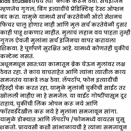
kids studiesयचंय त्या ब्लॉक करून ठेवा. सर्चइंजिन
म्हणजेच गुगल, बिंग इत्यादींचे प्रेडिक्टिव्ह टेस्ट ऑप्शन
बंद करा. यामुळे यामध्ये सर्च करतेवेळी ऑटो सेशनच
फिचर चालू होणार नाही आणि मुलं सर्च करतेवेळी दुसरं
काही पाहू शकणार नाहीत. मुलांचं लहान वय पाहता तुम्ही
गुगल ऐवजी मुलांना सर्च इंजिनचा वापर करायला
शिकवा. हे पूर्णपणे सुरक्षित आहे. यामध्ये कोणतंही चुकीचं
कन्टेन्ट नसतं.
अधूनमधून स्वत:च्या कामातून ब्रेक घेऊन मुलांवर लक्ष
ठेवत रहा. ते काय वाचताहेत आणि त्यांना त्यातील काय
समजतंय याकडे लक्ष ठेवा. लॅपटॉप, फोन इत्यादींची
हिस्ट्री चेक करत रहा, यामुळे मुलांनी चुकीची साईट तर
खोलली नाहीए ना हे समजेल. या वाईट गोष्टींपासून दूर
राहावं, चुकीची लिंक ओपन करू नये आणि
फॉरवर्डदेखील करू नये हे मुलांना समजावून सांगा.
यामुळे डोक्यात आणि लॅपटॉप /फोनमध्ये वायरस घुसू
शकतो. प्रायवसी कशी सांभाळायची हे त्यांना समजावून