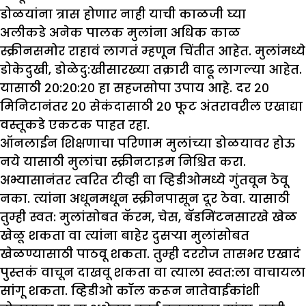
डोळयांना त्रास होणार नाही याची काळजी घ्या
अलीकडे अनेक पालक मुलांना अधिक काळ
स्क्रीनसमोर राहावं लागतं म्हणून चिंतीत आहेत. मुलांमध्ये
डोकेदुखी, डोळेदु:खीसारख्या तक्रारी वाढू लागल्या आहेत.
यासाठी २०:२०:२० हा सहजसोपा उपाय आहे. दर २०
मिनिटानंतर २० सेकंदासाठी २० फूट अंतरावरील एखाद्या
वस्तूकडे एकटक पाहत रहा.
ऑनलाईन शिक्षणाचा परिणाम मुलांच्या डोळयावर होऊ
नये यासाठी मुलांचा स्क्रीनटाइम निश्चित करा.
अभ्यासानंतर त्वरित टीव्ही वा व्हिडीओमध्ये गुंतवून ठेवू
नका. त्यांना अधूनमधून स्क्रीनपासून दूर ठेवा. यासाठी
तुम्ही स्वत: मुलांसोबत कॅरम, चेस, बॅडमिंटनसारखे खेळ
खेळू शकता वा त्यांना बाहेर दुसऱ्या मुलांसोबत
खेळण्यासाठी पाठवू शकता. तुम्ही दररोज तासभर एखादं
पुस्तकं वाचून दाखवू शकता वा त्याला स्वत:ला वाचायला
सांगू शकता. व्हिडीओ कॉल करून नातेवाईकांशी