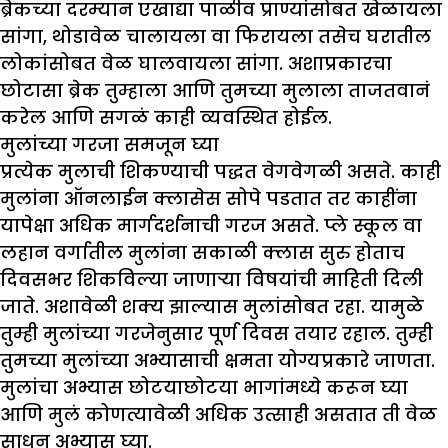
ब्रेकच्या दरम्यान एखाद्या पाळीव प्राण्यांसोबत खेळायला
सांगा, थोडावेळ चालायला वा फिरायला तसेच घरातील
लोकांसोबत वेळ घालवायला सांगा. अशाप्रकारचा
छोटासा ब्रेक तुम्हाला आणि तुमच्या मुलाला ताजतवानं
करेल आणि सगळं काही व्यवस्थित होईल.
मुलांच्या गरजा समजून घ्या
प्रत्येक मुलाची शिकण्याची पद्धत वेगवेगळी असते. काही
मुलांना ऑनलाईन क्लासेस सोपे पडतात तर काहींना
यापेक्षा अधिक मार्गदर्शनाची गरज असते. प्ले स्कूल वा
लहान वर्गातील मुलांना सकाळी क्लास सुरु होताच
दिवसभर शिकविल्या जाणाऱ्या विषयांची माहिती दिली
जाते. अशावेळी शक्य झाल्यास मुलांसोबत रहा. यामुळे
तुम्ही मुलांच्या गरजेनुसार पूर्ण दिवस तयार रहाल. तुम्ही
तुमच्या मुलांच्या अभ्यासाची क्षमता योग्यप्रकारे जाणता.
मुलांचा अभ्यास छोटयाछोटया भागांमध्ये करून घ्या
आणि मुलं कोणत्यावेळी अधिक उत्साही असतात ती वेळ
साधून अभ्यास घ्या.