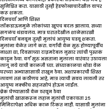
सुनिश्चित करा. यासाठी तुम्ही हेडफोन्सचादेखील वापर
करू शकता.
दिनचर्या आणि शिस्त
लॉकडाऊनमुळे लोकांच्या खूपच बदल झालाय. सध्या
सगळंच थंडावलंय. मात्र घरातदेखील शाळेसारखी
दिनचर्या बनवून तुम्ही मुलांचं आयुष्य घडवू शकता.
मुलांना वेळेत जागे करा. वर्गाची वेळ सुरु होण्यापूर्वीच
नाश्ता द्या, दिवसाच्या टाइमटेबल नुसार त्यांची पुस्तकं
काढून ठेवा. वर्ग सुरु असताना मुलाला वारंवार उठायला
लागू नये याची काळजी घ्या. संघ्याकाळचा थोडा वेळ
घरच्या अभ्यासासाठी राखून ठेवा. अशाप्रकारची शिस्त
लावणं तसं कठीणच आहे, मात्र त्याची सवय लावली तर
आयुष्य नक्कीच सहजसोपं होऊन जाईल.
ब्रेक घेण्यासाठी वेळ ठरवून ठेवा
मुलांची खासकरून लहान मुलांची एकाग्रता २५
मिनिटापेक्षा अधिक काळ टिकत नाही. यासाठी मुलांना