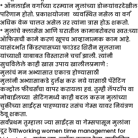
* ऑनलाईन वर्गाच्या दरम्यान मुलांच्या डोळयांवरदेखील
परिणाम होतो. प्रकाशयोजना व्यवस्थित नसेल वा वर्ग
अधिक वेळ चालत असेल तर त्यांना त्रास होऊ शकतो.
* मुलांचे क्लासेस आणि घरातील कामाबरोबरच स्वत:च्या
ऑफिसची कामे करणं खूपच आव्हानात्मक काम आहे.
यासंदर्भात किंडरपासच्या फाउंडर शिरीन सुलताना
यांच्याशी याबाबत विस्ताराने चर्चा झाली. त्यांनी
सुचविलेले काही खास उपाय खालीलप्रमाणे :
मुलांचं मन अभ्यासात एकाग्र होण्यासाठी
मुलांनी अभ्यासाकडे दुर्लक्ष करू नये यासाठी पॅरेंटिंग
कन्ट्रोल फीचर्सचा वापर करायला हवं. तुम्ही लॅपटॉप वा
मोबाईलच्या सेटिंगमध्ये काही बदल करून मुलांच्या
चुकीच्या साईट्स पाहण्यावर तसंच गेम्स यावर नियंत्रण
ठेवू शकता.
सर्वप्रथम तुम्हाला ज्या साईट्स वा गेम्सपासून मुलांना
दूर ठेवाworking women time management for