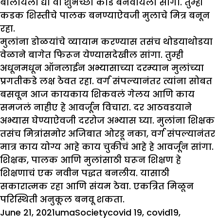
बोलायला द्या वा शुभेच्छा कार्ड बनवायला सांगा. तुम्ही
कडक शिस्तीचे पालक बनण्याऐवजी मुलाचे मित्र बनून
रहा.
मुलांना डोळयांचे व्यायाम करण्यास तसंच थोडयाथोडया
वेळाने बागेत फिरून येण्यासदेखील सांगा. तुम्ही
अधूनमधून ऑनलाईन अभ्यासाच्या दरम्यान मुलांच्या
प्रगतीकडे लक्ष ठेवत रहा. वर्ग संपल्यानंतर त्यांना सोबत
बसवून आज कायकाय शिकवलं गेलय आणि काय
समजलं नाहीए हे आवर्जून विचारा. दर आठवडयाने
अभ्यास घेण्याऐवजी दररोज अभ्यास घ्या. मुलांना शिक्षक
तसंच मित्रांसमोर अजिबात ओरडू नका, वर्ग संपल्यानंतर
मात्र काय योग्य आहे काय चुकीचं आहे हे आवर्जून सांगा.
शिक्षक, पालक आणि मुलांसाठी घरून शिक्षण हे
शिक्षणाचं एक नवीन पद्धत बनलीय. यासाठी
सकारात्मक रहा आणि संयम ठेवा. एकत्रित मिळून
परिस्थिती अनुकूल बनवू शकता.
Posted
Author
Categories
Tags
June 21, 2021
uma
Society
covid 19
,
covid19
,