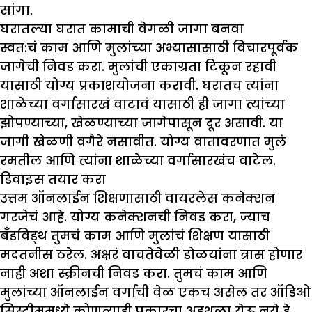
सांगा.
घरातल्या घरात कामाची वेगळी जागा बनवा
स्वत:चं काम आणि मुलांच्या अभ्यासासाठी विचारपूर्वक
जागेची निवड करा. मुलांची एकाग्रता टिकून रहावी
यासाठी योग्य प्रकाशयोजना करावी. घरातच त्यांना
शाळेच्या वर्गासारखं वाटावं यासाठी ही जागा त्यांच्या
झोपण्याच्या, खेळण्याच्या जागेपासून दूर असावी. या
जागी खेळणी वगैरे नसावीत. योग्य वातावरणात मुलं
रमतील आणि त्यांना शाळेच्या वर्गासारखंच वाटेल.
डिवाइस तयार करा
उत्तम ऑनलाईन शिक्षणासाठी वायरलेस कनेक्शन
गरजेचं आहे. योग्य कनेक्शनची निवड करा, ज्याच
बँडविड्थ तुमचं काम आणि मुलांचं शिक्षण यासाठी
मदतनीस ठरेल. अक्षरं वाचतेवेळी डोळयांना त्रास होणार
नाही अशा स्क्रीनची निवड करा. तुमचं काम आणि
मुलांच्या ऑनलाईन वर्गाची वेळ एकच असेल तर ऑडिओ
सिस्टीममध्ये कोणत्याही प्रकारचा अडथळा येऊ नये हे