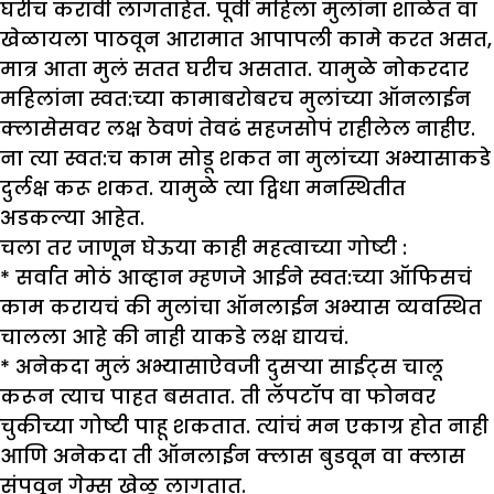
घरीच करावी लागताहेत. पूर्वी महिला मुलांना शाळेत वा
खेळायला पाठवून आरामात आपापली कामे करत असत,
मात्र आता मुलं सतत घरीच असतात. यामुळे नोकरदार
महिलांना स्वत:च्या कामाबरोबरच मुलांच्या ऑनलाईन
क्लासेसवर लक्ष ठेवणं तेवढं सहजसोपं राहीलेल नाहीए.
ना त्या स्वत:च काम सोडू शकत ना मुलांच्या अभ्यासाकडे
दुर्लक्ष करू शकत. यामुळे त्या द्विधा मनस्थितीत
अडकल्या आहेत.
चला तर जाणून घेऊया काही महत्वाच्या गोष्टी :
* सर्वात मोठं आव्हान म्हणजे आईने स्वत:च्या ऑफिसचं
काम करायचं की मुलांचा ऑनलाईन अभ्यास व्यवस्थित
चालला आहे की नाही याकडे लक्ष द्यायचं.
* अनेकदा मुलं अभ्यासाऐवजी दुसऱ्या साईट्स चालू
करून त्याच पाहत बसतात. ती लॅपटॉप वा फोनवर
चुकीच्या गोष्टी पाहू शकतात. त्यांचं मन एकाग्र होत नाही
आणि अनेकदा ती ऑनलाईन क्लास बुडवून वा क्लास
संपवून गेम्स खेळू लागतात.