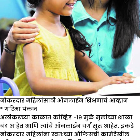
नोकरदार महिलांसाठी ऑनलाईन शिक्षणाचं आव्हान
*
गरिमा पंकज
अलीकडच्या काळात कोव्हिड -१९ मुळे मुलांच्या शाळा
बंद आहेत आणि त्यांचे ऑनलाईन वर्ग सुरु आहेत. इकडे
नोकरदार महिलांना स्वत:च्या ऑफिसची कामेदेखील