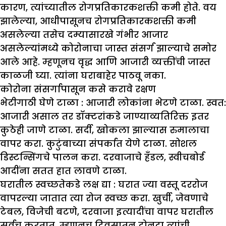
कारण, त्यांच्यातील रोगप्रतिकारकशक्ती कमी होते. वय
झालेल्या, आधीपासूनच रोगप्रतिकारकशक्ती कमी
असलेल्या तसेच दम्यासारखे गंभीर आजार
असलेल्यांमध्ये कोरोनाचा जास्त संसर्ग झाल्याचे समोर
आले आहे. म्हणूनच वृद्ध आणि आजारी व्यक्तींची जास्त
काळजी घ्या. त्यांना घराबाहेर पाठवू नका.
कोर
ना संसर्गापासून कसे करावे रक्षण
भेटीगाठी घेणे टाळा :
आजारी लोकांना भेटणे टाळा. स्वत:
आजारी असाल तर डॉक्टरांकडे जाण्याव्यतिरिक्त इतर
कुठेही जाणे टाळा. सर्दी, खोकला झाल्यास रुमालाचा
वापर करा. कुटुंबाच्या संपर्कात येणे टाळा. सोशल
डिस्टन्सिंगचे पालन करा. दरवाजाचे हँडल, स्वीचबोर्ड
आदींना सतत हात लावणे टाळा.
घरातील स्वच्छतेकडे लक्ष द्या :
घरात ज्या वस्तू दररोज
वापरल्या जातात त्या रोज स्वच्छ करा. खुर्ची, जेवणाचे
टेबल, विजेची बटणे, दरवाजा इत्यादींचा वापर घरातील
सर्वच करतात. म्हणूनच दिवसातून दोनदा त्यांची