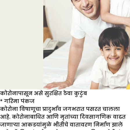
कोरोनापासून असे सुरक्षित ठेवा कुटुंब
*
गरिमा पंकज
कोरोना विषाणूचा प्रादुर्भाव जगभरात पसरत चालला
आहे. कोरोनाबाधित आणि मृतांच्या दिवसागणिक वाढत
जाणाऱ्या आकडयांमुळे भीतीचे वातावरण निर्माण झाले