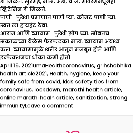
डी मिळते. सुरमई, मासे, अंडी, चीज, मशरममधूनही
व्हिटॅमिन डी मिळते.
पाणी :
पुरेशा प्रमाणात पाणी प्या. कोमट पाणी प्या.
स्वत:ला हायड्रंट ठेवा.
आराम आणि व्यायाम :
पुरेशी झोप घ्या. सोबतच
सकाळच्या वेळेस फेरफटका मारा. व्यायाम अवश्य
करा. व्यायामामुळे शरीर आतून मजबूत होते आणि
इन्फेक्शनचा धोका कमी होतो.
Posted
Author
Categories
Tags
April 15, 2021
uma
Health
coronavirus
,
grihshobhika
on
health article2021
,
Health
,
hygiene
,
keep your
family safe from covid
,
kids safety tips from
coronavirus
,
lockdown
,
marathi health article
,
online marathi healh article
,
sanitization
,
strong
on
immunity
Leave a comment
कोरोनापासून
असे
सुरक्षित