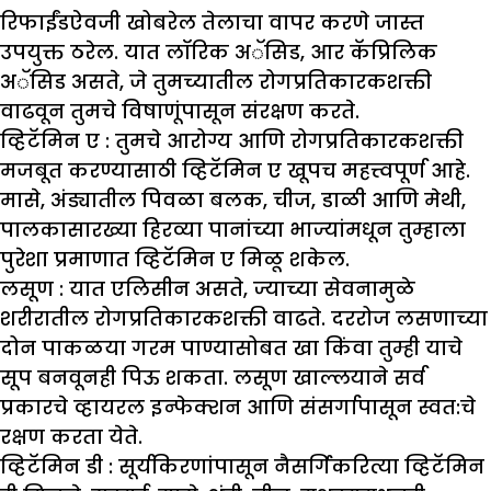
रिफाईंडऐवजी खोबरेल तेलाचा वापर करणे जास्त
उपयुक्त ठरेल. यात लॉरिक अॅसिड, आर कॅप्रिलिक
अॅसिड असते, जे तुमच्यातील रोगप्रतिकारकशक्ती
वाढवून तुमचे विषाणूंपासून संरक्षण करते.
व्हिटॅमिन ए :
तुमचे आरोग्य आणि रोगप्रतिकारकशक्ती
मजबूत करण्यासाठी व्हिटॅमिन ए खूपच महत्त्वपूर्ण आहे.
मासे, अंड्यातील पिवळा बलक, चीज, डाळी आणि मेथी,
पालकासारख्या हिरव्या पानांच्या भाज्यांमधून तुम्हाला
पुरेशा प्रमाणात व्हिटॅमिन ए मिळू शकेल.
लसूण :
यात एलिसीन असते, ज्याच्या सेवनामुळे
शरीरातील रोगप्रतिकारकशक्ती वाढते. दररोज लसणाच्या
दोन पाकळया गरम पाण्यासोबत खा किंवा तुम्ही याचे
सूप बनवूनही पिऊ शकता. लसूण खाल्लयाने सर्व
प्रकारचे व्हायरल इन्फेक्शन आणि संसर्गापासून स्वत:चे
रक्षण करता येते.
व्हिटॅमिन डी :
सूर्यकिरणांपासून नैसर्गिकरित्या व्हिटॅमिन