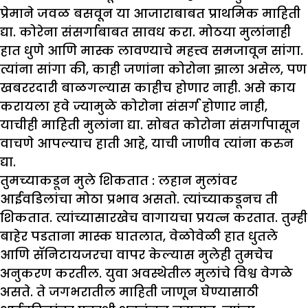
प्रेमाने जवळ बसवून या आजाराबाबत प्राथमिक माहिती
द्या. कोरेना संसर्गाबाबत सावध करा. मोठया मुलांनाही
हात धुणे आणि मास्क लावण्याचे महत्त्व समजावून सांगा.
त्यांना सांगा की, काही जणांना कोरोना झाला असेल, पण
खबररदारी बाळगल्यास काहीच होणार नाही. असे काय
करायला हवे ज्यामुळे कोरोना संसर्ग होणार नाही,
याचीही माहिती मुलांना द्या. सोबत कोरोना संसर्गापासून
वाचणे आपल्याच हाती आहे, याची जाणीव त्यांना करुन
द्या.
तुमच्याकडून मुले शिकतात :
लहान मुलांवर
आईवडिलांचा मोठा प्रभाव असतो. त्यांच्याकडूनच ती
शिकतात. त्यांच्यासारखेच वागायचा प्रयत्न करतात. तुम्ही
बाहेर पडताना मास्क घातलात, वेळोवेळी हात धुतले
आणि सॅनिटायजरचा वापर केल्यास मुलेही तुमचेच
अनुकरण करतील. युवा अवस्थेतील मुलांचे विश्व वेगळे
असते. ते जगभरातील माहिती जाणून घेण्यासाठी