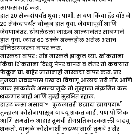
साफसफाई करा.
हात २० सेकंदांपर्यंत धुवा :
पाणी, साबण किंवा हँड वॉशने
२० सेकंदांपर्यंत चोळून हात धुवा. जेवणापूर्वी आणि
जेवणानंतर, टॉयलेटला जाऊन आल्यानंतर साबणाने
हात धुवा. ज्यात ६० टक्के अल्कहोल असेल अशाच
सॅनिटायजरचा वापर करा.
मास्कचा वापर :
तोंड मास्कने झाकून घ्या. खोकताना
किंवा शिंकताना टिश्यू पेपर वापरा व नंतर तो कचऱ्यात
फेकून द्या. बाहेर जातानाही मास्कचा वापर करा. जर
तुमच्या जवळपास एखादा विषाणू आलाच तरी तोंड आणि
नाक झाकलेले असल्यामुळे तो तुम्हाला संक्रमित करू
शकणार नाही आणि तुम्ही सुरक्षित रहाल.
डाएट कसा असावा
? :
कुठलातरी एखादा खाद्यपदार्थ
तुम्हाला कोरोनापासून वाचवू शकत नाही. पण पौष्टिक
आणि समतोल आहार तुमची रोगप्रतिकारकशक्ती वाढवू
शकतो. यामुळे कोरोनाशी लढण्यासाठी तुमचे शरीर