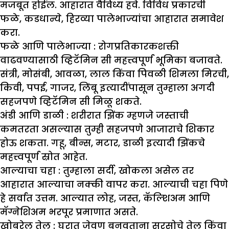
मजबूत होईल. आहारात वैविध्य हवे. विविध प्रकारची
फळे, कडधान्ये, हिरव्या पालेभाज्यांचा आहारात समावेश
करा.
फळे आणि पालेभाज्या :
रोगप्रतिकारकशक्ती
वाढवण्यासाठी व्हिटॅमिन सी महत्त्वपूर्ण भूमिका बजावते.
संत्री, मोसंबी, आवळा, लाल किंवा पिवळी शिमला मिरची,
किवी, पपई, गाजर, लिंबू इत्यादींपासून तुम्हाला अगदी
सहजपणे व्हिटॅमिन सी मिळू शकते.
अंडी आणि डाळी :
शरीरात झिंक म्हणजे जस्ताची
कमतरता असल्यास तुम्ही सहजपणे आजाराचे शिकार
होऊ शकता. गहू, बीन्स, मटार, डाळी इत्यादी झिंकचे
महत्त्वपूर्ण स्रोत आहेत.
आल्याचा चहा :
तुम्हाला सर्दी, खोकला असेल तर
आहारात आल्याचा नक्की वापर करा. आल्याची चहा पिणे
हे सर्वात उत्तम. आल्यात लोह, जस्त, कॅल्शिअम आणि
मॅग्नेशिअम भरपूर प्रमाणात असते.
खोबरेल तेल :
घरात जेवण बनवताना सरसोचे तेल किंवा