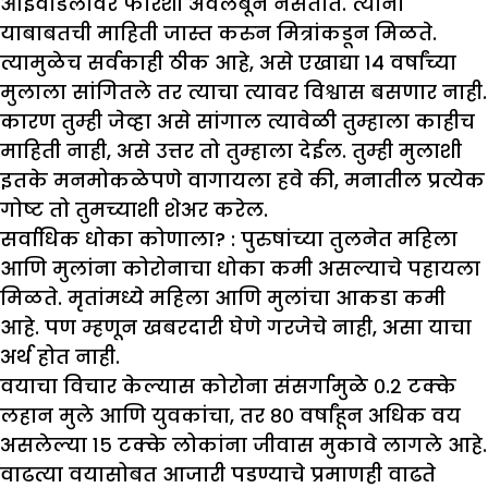
आईवडिलांवर फारशी अवलंबून नसतात. त्यांना
याबाबतची माहिती जास्त करुन मित्रांकडून मिळते.
त्यामुळेच सर्वकाही ठीक आहे, असे एखाद्या १४ वर्षांच्या
मुलाला सांगितले तर त्याचा त्यावर विश्वास बसणार नाही.
कारण तुम्ही जेव्हा असे सांगाल त्यावेळी तुम्हाला काहीच
माहिती नाही, असे उत्तर तो तुम्हाला देईल. तुम्ही मुलाशी
इतके मनमोकळेपणे वागायला हवे की, मनातील प्रत्येक
गोष्ट तो तुमच्याशी शेअर करेल.
सर्वाधिक धोका कोणाला
? :
पुरुषांच्या तुलनेत महिला
आणि मुलांना कोरोनाचा धोका कमी असल्याचे पहायला
मिळते. मृतांमध्ये महिला आणि मुलांचा आकडा कमी
आहे. पण म्हणून खबरदारी घेणे गरजेचे नाही, असा याचा
अर्थ होत नाही.
वयाचा विचार केल्यास कोरोना संसर्गामुळे ०.२ टक्के
लहान मुले आणि युवकांचा, तर ८० वर्षांहून अधिक वय
असलेल्या १५ टक्के लोकांना जीवास मुकावे लागले आहे.
वाढत्या वयासोबत आजारी पडण्याचे प्रमाणही वाढते