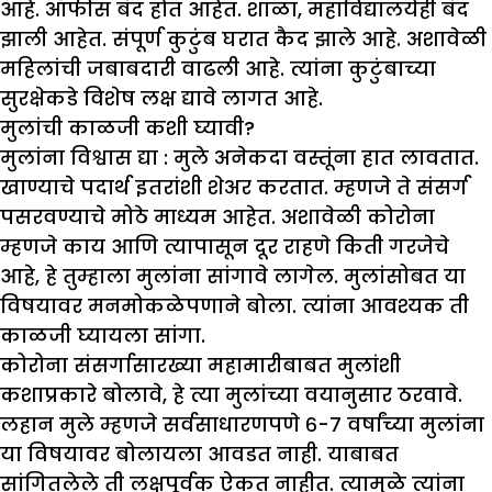
आहे. ऑफीस बंद होत आहेत. शाळा, महाविद्यालयेही बंद
झाली आहेत. संपूर्ण कुटुंब घरात कैद झाले आहे. अशावेळी
महिलांची जबाबदारी वाढली आहे. त्यांना कुटुंबाच्या
सुरक्षेकडे विशेष लक्ष द्यावे लागत आहे.
मुलांची काळजी कशी घ्यावी
?
मुलांना विश्वास द्या :
मुले अनेकदा वस्तूंना हात लावतात.
खाण्याचे पदार्थ इतरांशी शेअर करतात. म्हणजे ते संसर्ग
पसरवण्याचे मोठे माध्यम आहेत. अशावेळी कोरोना
म्हणजे काय आणि त्यापासून दूर राहणे किती गरजेचे
आहे, हे तुम्हाला मुलांना सांगावे लागेल. मुलांसोबत या
विषयावर मनमोकळेपणाने बोला. त्यांना आवश्यक ती
काळजी घ्यायला सांगा.
कोरोना संसर्गासारख्या महामारीबाबत मुलांशी
कशाप्रकारे बोलावे, हे त्या मुलांच्या वयानुसार ठरवावे.
लहान मुले म्हणजे सर्वसाधारणपणे ६-७ वर्षांच्या मुलांना
या विषयावर बोलायला आवडत नाही. याबाबत
सांगितलेले ती लक्षपूर्वक ऐकत नाहीत. त्यामुळे त्यांना