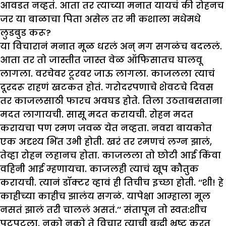
आवडत नव्हतं. आता तर त्याच्या मनात यायचं की रोहनच
जर या बाळाचा पिता असेल तर मी कशाला मधेमधे
लुडबुड करू?
या विचारानं मनात मूळ धरलं अन् मग सगळंच बदललं.
आता तर तो जास्तीत जास्त वेळ ऑफिसातच घालवू
लागला. वरचेवर टूरवर जाऊ लागला. काजलला त्याचं
दूरदरू राहणं खटकत होतं. गरोदरपणाचे शेवटचे दिवस
तर काजलसाठी फारच अवघड होते. तिला उठताबसताना
मदत लागायची. सासू मदत करायची. रोहन मदत
करायचा पण रमण जवळ येत नव्हता. नवरा बायकोत
एक अदृश्य भिंत उभी होती. खरं तर रमणचं लग्न झालं,
तेव्हा रोहन लहानच होता. काजलला तो छोटी आई किंवा
वहिनी आई म्हणायचा. काजलही त्याचं खूप कौतुक
करायची. त्यानं डॉक्टर व्हावं ही तिचीच इच्छा होती. ‘‘शी! हे
काहीच्या काहीच झालंय सगळं. यापेक्षा आम्हाला मूल
नसतं झालं तरी चाललं असतं.’’ संतापून तो स्वत:शीच
पुटपुटला. नको नको ते विचार त्याची बुद्धी भ्रष्ट करत