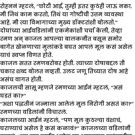
रोहननं म्हटलं, ‘‘छोटी आई, तुम्ही इतर कुठंही जाऊ नका.
मी जिथं काम करतो, तिथं या गोष्टीची उत्तम व्यवस्था
आहे. मी त्या विभागाच्या मुख्य डॉक्टरांशी बोलतो.’’
दोघांच्या आईवडिलांनी एकमेकांशी चर्चा केली, तेव्हा
रमण अन् काजल आपल्या बालकनीत बसून समोर
बागेत खेळणाऱ्या मुलांकडे बघत आपलं मूल कसं असेल
याचं स्वप्न विणत होते.
काजल सतत रमणबरोबर होती. त्याच्या दोषाबद्दल ती
चकार शब्द बोलत नव्हती. उलट जणू तिच्यात दोष आहे
असंच वागत होती.
काजलची सासू म्हणजे रमणच्या आईनं म्हटलं, ‘‘असं
घडतं का?’’
‘‘अशा पद्धतीनं जन्माला आलेलं मूल निरोगी असतं का?’’
रमणच्या वडिलांनी विचारलं.
काजलच्या आईनं म्हटलं, ‘‘पण मूल कुठल्या वंशाचं,
घराण्याचं असेल हे कसं कळावं?’’ काजलच्या वडिलांनी