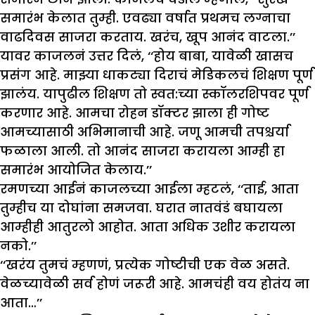
समारंभ केलात तुम्ही. एवढ्या वर्षात प्रथमच लग्नाचा
वाढदिवस साजरा करताय. खरंच, खूप आनंद वाटला.’’
यावर काजलनं उत्तर दिलं, ‘‘होय बाबा, यावेळी खासच
प्रसंग आहे. माझ्या धाकट्या दिराचं मेडिकलचं शिक्षण पूर्ण
झालंय. यापुढील शिक्षण तो स्वत:च्या स्कॉलरशिपवर पूर्ण
करणार आहे. आमचा रोहन डॉक्टर झाला ही गोष्ट
आमच्यासाठी अभिमानाची आहे. जणू आमची तपश्चर्या
फळाला आली. तो आनंद साजरा करायला आम्ही हा
समारंभ आयोजित केलाय.’’
रमणच्या आईनं काजलच्या आईला म्हटलं, ‘‘ताई, आता
तुम्हीच या दोघांना समजवा. घरात नातवंडं बघायला
आम्हीही आतुरलो आहोत. आता अधिक उशीर करायला
नको.’’
‘‘खरंय तुमचं म्हणणं, प्रत्येक गोष्टीची एक वेळ असते.
वेळच्यावेळी सर्व होणं जरूरी आहे. आमचंही वय होतंय ना
आता…’’