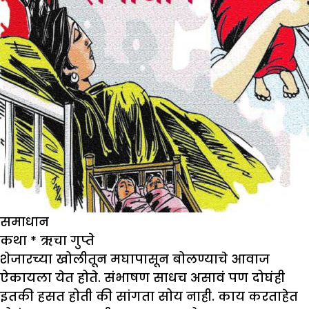
समाधान
कथा
*
ऋचा गुप्ते
शेजारच्या खोलीतून मघापासून बोलण्याचे आवाज
ऐकायला येत होते. संभाषण साधच असावं पण दोघंही
इतकी हसत होती की सांगता सोय नाही. काय करताहेत