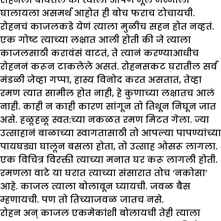
घालायला असमर्थ आहोत ही बोच फराच टोचायची.
रोहनचं काजलकडे येणं त्याला मुळीच सहन होत नव्हतं.
एक गोष्ट त्याच्या लक्षात आली होती की जे त्याला
काजलसाठी करावंसं वाटतं, ते त्यानं करण्याआधीच
रोहननं करून टाकलेले असतं. रोहनसकट घरातील सर्व
मंडळी जेव्हा गप्पा, हास्य विनोद करत असतात, तेव्हा
रमण त्यात सामील होत नाही, हे कुणाच्या लक्षातच आलं
नाही. काही न काही कारण सांगून तो तिथून निघून जात
असे. हळूहळू स्वत:च्या नकळत रमण मिटत गेला. ज्या
उत्साहानं बाळाच्या स्वागतासाठी तो आपल्या पापण्यांच्या
पायघड्या घालून बसला होता, तो उत्साह ओसरू लागला.
एक विचित्र विरक्ती त्याच्या मनात घर करू लागली होती.
रमणला वाटे या घरात त्याच्या संसारात तोच ‘नकोसा’
आहे. काजल त्याला बोलावून घ्यायची. जवळ बैस
म्हणायची. पण तो तिच्याजवळ जातच नसे.
रोहन अन् काजल एकमेकांशी बोलायची तेही त्याला