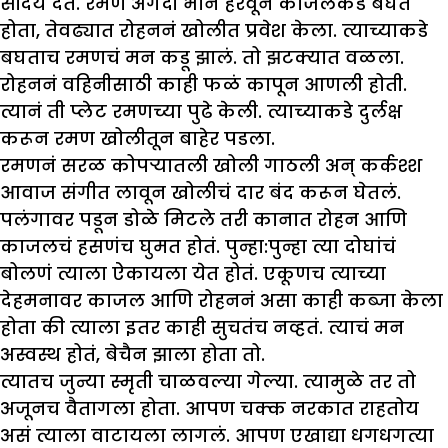
सौंदर्य देतं. रमण अगदी भान हरवून काजलकडे बघत
होता, तेवढ्यात रोहननं खोलीत प्रवेश केला. त्याच्याकडे
बघताच रमणचं मन कडू झालं. तो झटक्यात वळला.
रोहननं वहिनीसाठी काही फळं कापून आणली होती.
त्यानं ती प्लेट रमणच्या पुढे केली. त्याच्याकडे दुर्लक्ष
करून रमण खोलीतून बाहेर पडला.
रमणनं सरळ कोपऱ्यातली खोली गाठली अन् कर्कश्श
आवाज संगीत लावून खोलीचं दार बंद करून घेतलं.
पलंगावर पडून डोळे मिटले तरी कानात रोहन आणि
काजलचं हसणंच घुमत होतं. पुन्हा:पुन्हा त्या दोघांचं
बोलणं त्याला ऐकायला येत होतं. एकूणच त्याच्या
देहमनावर काजल आणि रोहननं असा काही कब्जा केला
होता की त्याला इतर काही सुचतंच नव्हतं. त्याचं मन
अस्वस्थ होतं, बेचैन झाला होता तो.
त्यातच जुन्या स्मृती चाळवल्या गेल्या. त्यामुळे तर तो
अजूनच वैतागला होता. आपण चक्क नरकात राहतोय
असं त्याला वाटायला लागलं. आपण एखाद्या धगधगत्या