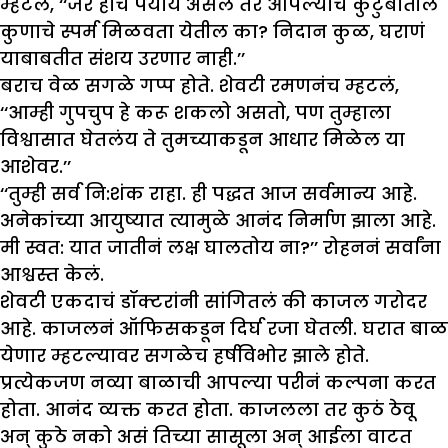
म्हटलं, ‘‘जर हाच पर्याय असेल तर आपल्याच कुटुंबातील
कुणाचे स्पर्म मिळवता येतील का? निदान कुळ, घराणं
याबाबतीत संशय उरणार नाही.’’
बराच वेळ सगळे गप्प होते. शेवटी रमणनंच म्हटलं,
‘‘आम्ही गुपचुप हे करू शकलो असतो, पण तुम्हाला
विश्वासात घेतलंय ते तुमच्याकडून आधार मिळेल या
आशेवर.’’
‘‘तुम्ही सर्व नि:शंक राहा. ही पद्धत आज सर्वमान्य आहे.
अनेकांच्या आयुष्यात त्यामुळे आनंद निर्माण झाला आहे.
मी स्वत: यात जातीनं लक्ष घालतोय ना?’’ रोहननं सर्वांना
आश्वस्त केलं.
शेवटी एकदाचं डॉक्टरांनी सांगितलं की काजल गरोदर
आहे. काजलनं ऑफिसकडून दिर्घ रजा घेतली. घरात बाळ
येणार म्हटल्यावर सगळेच हर्षविभोर झाले होते.
प्रत्येकजण नव्या बाळाची आपल्या परीनं कल्पना करत
होता. आनंद व्यक्त करत होता. काजलला तर कुठं ठेवू
अन् कुठे नको असं तिच्या सासूला अन् आईला वाटत