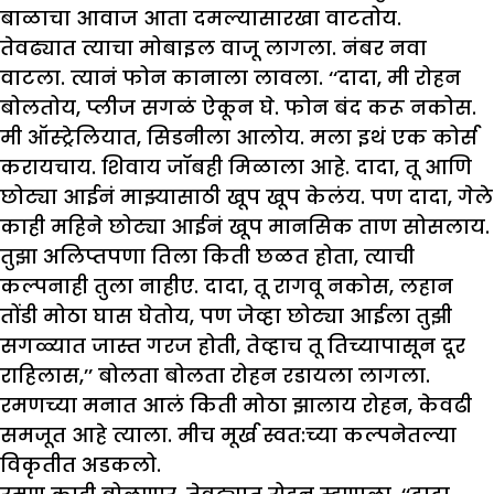
बाळाचा आवाज आता दमल्यासारखा वाटतोय.
तेवढ्यात त्याचा मोबाइल वाजू लागला. नंबर नवा
वाटला. त्यानं फोन कानाला लावला. ‘‘दादा, मी रोहन
बोलतोय, प्लीज सगळं ऐकून घे. फोन बंद करू नकोस.
मी ऑस्ट्रेलियात, सिडनीला आलोय. मला इथं एक कोर्स
करायचाय. शिवाय जॉबही मिळाला आहे. दादा, तू आणि
छोट्या आईनं माझ्यासाठी खूप खूप केलंय. पण दादा, गेले
काही महिने छोट्या आईनं खूप मानसिक ताण सोसलाय.
तुझा अलिप्तपणा तिला किती छळत होता, त्याची
कल्पनाही तुला नाहीए. दादा, तू रागवू नकोस, लहान
तोंडी मोठा घास घेतोय, पण जेव्हा छोट्या आईला तुझी
सगळ्यात जास्त गरज होती, तेव्हाच तू तिच्यापासून दूर
राहिलास,’’ बोलता बोलता रोहन रडायला लागला.
रमणच्या मनात आलं किती मोठा झालाय रोहन, केवढी
समजूत आहे त्याला. मीच मूर्ख स्वत:च्या कल्पनेतल्या
विकृतीत अडकलो.