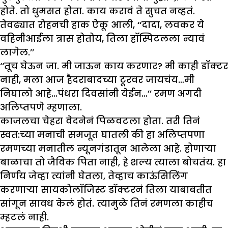
होते. तो धुमसत होता. काय करावं ते सुचत नव्हतं.
तेवढ्यात रोहनची हाक ऐकू आली, ‘‘दादा, लवकर ये
वहिनीआईला त्रास होतोय, तिला हॉस्पिटलला न्यावं
लागेल.’’
‘‘तूच घेऊन जा. मी जाऊन काय करणार? मी काही डॉक्टर
नाही, मला आज हैदराबादच्या टूरवर जायचंय…मी
निघालो आहे…पंधरा दिवसांनी येईन…’’ रमण अगदी
अलिप्तपणे म्हणाला.
काजलचा चेहरा वेदनेनं पिळवटला होता. तरी तिनं
स्वत:च्या मनाची समजूत घातली की हा अलिप्तपणा
रमणच्या मनातील न्यूनगंडातून आलेला आहे. होणाऱ्या
बाळाचा तो जैविक पिता नाही, हे शल्य त्याला बोचतंय. हा
निर्णय जेव्हा त्यांनी घेतला, तेव्हाच काऊंसिलिंग
करणाऱ्या सायकोलॉजिस्ट डॉक्टरनं तिला याबाबतीत
सांगून सावध केलं होतं. त्यामुळे तिनं रमणला काहीच
म्हटलं नाही.