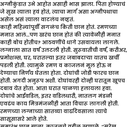
अग्नीकुंडात उभे आहोत असाही भास झाला. पिता होण्याचं
जे सुख त्याला हवं होतं, त्याचा मार्ग असा अग्नीपथाचा
असेल असं त्याला वाटलंच नव्हतं.
काही महिन्यांपूर्वी सगळंच किती छान होतं. रमणच्या
मनात आलं…पण खरंच छान होतं की त्यावेळीही मनात
काही बोच होतीच? आठवणींचे धागे उसवायला लागले.
लग्नाला सात वर्षं उलटली होती. सुरूवातीची वर्षं, करीअर,
प्रमोशन्स, घर, घरातल्या इतर जबाबदाऱ्या यातच खर्ची
पडली होती. त्यामुळे रमण व काजलनं मूल होऊ न
देण्याचा निर्णय घेतला होता. दोघांची जोडी फारच छान
होती. अगदी अनुरूप अशी. दोघांवरही दोन्ही घरातून खूपच
दबाव येत होता. आता घरात पाळणा हलायला हवा.
दोघांचे आईवडिल, इतर वडिलधारी, नातलग मंडळी
एवढंच काय मित्रमंजळीही आता विचारू लागली होती.
रमणच्या लग्नाच्या सातव्या वाढदिवसाला त्याचे
सासूसासरे आले होते.
समारंभ छान झाला. काजलचे वडील म्हणाले, ‘‘सुरेख