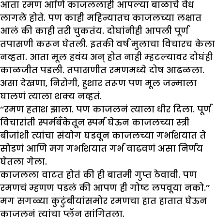
आता रमण आणि काजललाही आपल्या बाळाचे वेध
लागले होते. पण काही महिन्यातच काजलच्या लक्षात
आलं की काही तरी चुकतंय. दोघांनीही आपली पूर्ण
तपासणी करून घेतली. इतकी वर्षं मुलाचा विचारच केला
नव्हता. आता मूल हवंय अन् होत नाही म्हटल्यावर दोघंही
काळजीत पडली. तपासणीत रमणमध्ये दोष आढळला.
असा देखणा, निरोगी, हुशार तरूण पण मूल जन्माला
घालणं त्याला शक्य नव्हतं.
‘‘रमण हताश झाला. पण काजलनं त्याला धीर दिला. पूर्ण
विचारांती स्पर्मबँकेतून स्पर्म घेऊन काजलच्या स्त्री
बीजांशी त्यांचा संयोग घडवून काजलच्या गर्भाशयात ते
सोडणं आणि मग गर्भाशयात गर्भ वाढवणं असा निर्णय
घेतला गेला.
काजलला वाटत होतं की ही बातमी गुप्त ठेवावी. पण
रमणचं म्हणण पडलं की आपण ही गोष्ट लपवूया नको.’’
मग सगळ्या कुटुंबीयांसमोर रमणचा हात हातात घेऊन
काजलनं त्यांचा प्लॅन सांगितला.