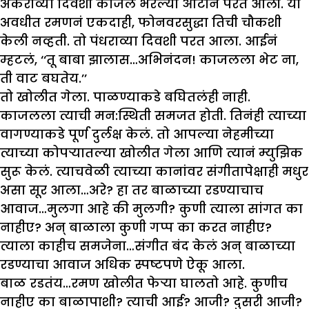
अकराव्या दिवशी काजल भरल्या ओटीनं परत आली. या
अवधीत रमणनं एकदाही, फोनवरसुद्धा तिची चौकशी
केली नव्हती. तो पंधराव्या दिवशी परत आला. आईनं
म्हटलं, ‘‘तू बाबा झालास…अभिनंदन! काजलला भेट ना,
ती वाट बघतेय.’’
तो खोलीत गेला. पाळण्याकडे बघितलंही नाही.
काजलला त्याची मन:स्थिती समजत होती. तिनंही त्याच्या
वागण्याकडे पूर्ण दुर्लक्ष केलं. तो आपल्या नेहमीच्या
त्याच्या कोपऱ्यातल्या खोलीत गेला आणि त्यानं म्युझिक
सुरू केलं. त्याचवेळी त्याच्या कानांवर संगीतापेक्षाही मधुर
असा सूर आला…अरे? हा तर बाळाच्या रडण्याचाच
आवाज…मुलगा आहे की मुलगी? कुणी त्याला सांगत का
नाहीए? अन् बाळाला कुणी गप्प का करत नाहीए?
त्याला काहीच समजेना…संगीत बंद केलं अन् बाळाच्या
रडण्याचा आवाज अधिक स्पष्टपणे ऐकू आला.
बाळ रडतंय…रमण खोलीत फेऱ्या घालतो आहे. कुणीच
नाहीए का बाळापाशी? त्याची आई? आजी? दुसरी आजी?