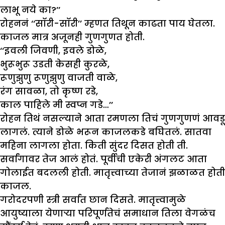
लाभू नये का?’’
रोहननं ‘‘सॉरी-सॉरी’’ म्हणत तिथून काढता पाय घेतला.
काजल मात्र अजूनही गुणगुणत होती.
‘‘
इवली जिवणी
,
इवले डोळे
,
भुरूभुरू उडती केसही कुरळे
,
रूणु
झु
णु रूणु
झु
णु वाजती वाळे
,
रंग सावळा
,
तो कृष्ण रडे
,
काल पाहिले मी स्वप्न गडे…
’’
रोहन तिथं नसल्याने आता रमणला तिचं गुणगुणणं आवडू
लागलं. त्याने डोळे भरून काजलकडे बघितलं. सातवा
महिना लागला होता. किती सुंदर दिसत होती ती.
सर्वांगावर तेज आलं होतं. पूर्वीची एकेरी अंगलट आता
गोलाईत बदलली होती. मातृत्त्वाच्या तेजानं झळाळत होती
काजल.
गरोदरपणी स्त्री सर्वात छान दिसते. मातृत्त्वामुळे
आयुष्याला येणाऱ्या परिपूर्णतेचं समाधान तिला वेगळंच