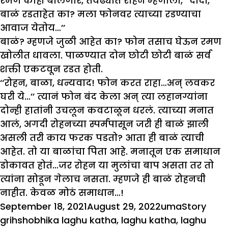
रमण काही बोलणार, तेवढ्यात रोहन म्हणाला, ‘‘दादा,
बाळं रडताहेत का? मला फोनवर त्याच्या रडण्याचा
आवाज येतोय…’’
बाळं? म्हणजे जुळी आहेत का? फोन तसाच घेऊन रमण
खोलीत धावला. पाळण्यात दोन छोटी छोटी बाळं सर्व
शक्ती एकटवून रडत होती.
‘‘रोहन, बाळा, धन्यवाद! फोन करत राहा…अन् लवकर
घरी ये…’’ त्यानं फोन बंद केला अन् त्या लहानग्यांना
दोन्ही हातांनी उचलून कवटाळून धरलं. त्याच्या मनात
आलं, अगदी रोहनच्या स्पर्मपासून जरी ही बाळं झाली
असली तरी काय फरक पडतो? आता ही बाळं त्याची
आहेत. तो या बाळांचा पिता आहे. मनातून एक समाधान
डोकावत होतं…जर रोहन या मुलांचा बाप असता तर तो
त्यांना सोडून गेलाच नसता. म्हणजे ही बाळं रोहनची
नाहीत. केवळ मोठं समाधान…!
Posted
Author
Categorie
Tag
September 18, 2021
August 29, 2022
uma
Story
on
grihshobhika laghu katha
,
laghu katha
,
laghu