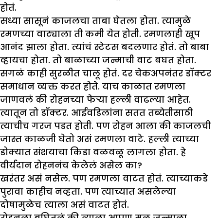
होतं.
सध्या सासूनं काजलचा ताबा घेतला होता. त्यामुळे
रमणच्या वाट्याला ती कमी येत होती. रमणलाही खूप
आनंद झाला होता. त्यांचं स्टेटस बदलणार होतं. तो बाबा
व्हायचा होता. तो बाळाच्या जन्माची वाट बघत होता.
सगळं काही सुरळीत चालू होतं. दर चेकअपनंतर डॉक्टर
समाधान व्यक्त करत होते. याच काळात रमणला
जाणवलं की रोहनच्या फेऱ्या हल्ली वाढल्या आहेत.
त्यातून तो डॉक्टर. आईवडिलांना सतत तब्येतीसाठी
त्याचीच गरज पडत होती. पण रोहन आला की काजलची
जास्त काळजी घेतो असं रमणला वाटे. हल्ली त्याच्या
डोक्यात संशयाचा किडा वळवळू लागला होता. हे
वीर्यदान रोहननंच केलेलं असेल का?
खरंतर असं नसेल. पण रमणला वाटत होतं. त्याच्याकडे
पुरावा काहीच नव्हता. पण त्याच्यात असलेल्या
दोषामुळेच त्याला असं वाटत होतं.
रोहनला बघितलं की त्याला आपण मूल जन्माला