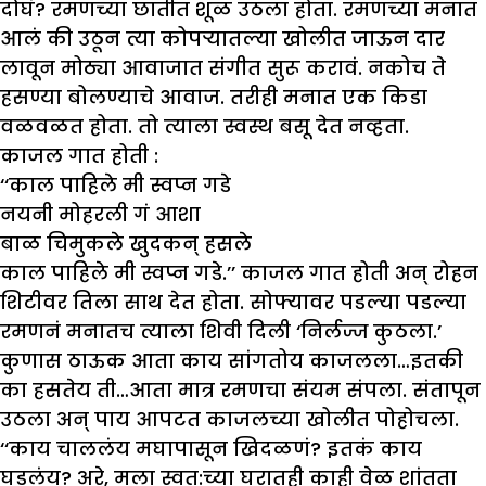
दोघं? रमणच्या छातीत शूळ उठला होता. रमणच्या मनात
आलं की उठून त्या कोपऱ्यातल्या खोलीत जाऊन दार
लावून मोठ्या आवाजात संगीत सुरू करावं. नकोच ते
हसण्या बोलण्याचे आवाज. तरीही मनात एक किडा
वळवळत होता. तो त्याला स्वस्थ बसू देत नव्हता.
काजल गात होती :
‘‘
काल पाहिले मी स्वप्न गडे
नयनी मोहरली गं आशा
बाळ चिमुकले खुदकन् हसले
काल पाहिले मी स्वप्न गडे.
’’
काजल गात होती अन् रोहन
शिटीवर तिला साथ देत होता. सोफ्यावर पडल्या पडल्या
रमणनं मनातच त्याला शिवी दिली ‘निर्लज्ज कुठला.’
कुणास ठाऊक आता काय सांगतोय काजलला…इतकी
का हसतेय ती…आता मात्र रमणचा संयम संपला. संतापून
उठला अन् पाय आपटत काजलच्या खोलीत पोहोचला.
‘‘काय चाललंय मघापासून खिदळणं? इतकं काय
घडलंय? अरे, मला स्वत:च्या घरातही काही वेळ शांतता