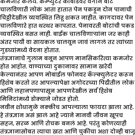
कमजोर केलंय. कम्प्युटर कीबोर्डवर वेगाने बोटं
चालविणारी लोकं आता हातात पेन पकडून दोन पानाची
चिठ्ठीदेखील व्यवस्थित लिहू शकत नाहीत. कागदावर पेन
चालविणारे हात थरथर कापतात. पेनावरती बोटांची पकड
व्यवस्थित बसत नाही. बाईक चालविणाऱ्यांना जर काही
अंतर पायी वा सायकल चालवून जावं लागलं तर त्यांच्या
गुडघ्यांमध्ये वेदना होतात.
तंत्रज्ञानाचे गुलाम बनून आपण मानसिकरित्या कमजोर
होत आहोत. वाण्याच्या दुकानावर सामान खरेदी
केल्यानंतर आपण मोबाईल फोनवर कॅल्क्युलेटर करून
हिशेब करतो तर आपल्यापेक्षा अगोदरच्या पिढीतील लोकं
आणि लहानपणापासून आपणदेखील सर्व हिशेब
मिनिटांमध्ये डोक्याने जोडत होतो.
नवीन शोधामुळे नक्कीच आपल्याला फायदा झाला आहे.
हे तंत्रज्ञान असं झालं आहे ज्याने मानवी जीवन खूपच
सहज, सरळ आणि रोचक बनलं आहे. परंतु कोणत्याही
तंत्रज्ञानासोबत त्याचा खरा आणि चुकीचा अशा दोन्ही बाजू