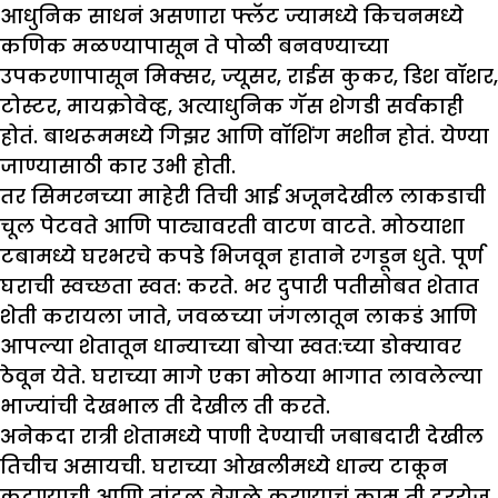
आधुनिक साधनं असणारा फ्लॅट ज्यामध्ये किचनमध्ये
कणिक मळण्यापासून ते पोळी बनवण्याच्या
उपकरणापासून मिक्सर, ज्यूसर, राईस कुकर, डिश वॉशर,
टोस्टर, मायक्रोवेव्ह, अत्याधुनिक गॅस शेगडी सर्वकाही
होतं. बाथरूममध्ये गिझर आणि वॉशिंग मशीन होतं. येण्या
जाण्यासाठी कार उभी होती.
तर सिमरनच्या माहेरी तिची आई अजूनदेखील लाकडाची
चूल पेटवते आणि पाट्यावरती वाटण वाटते. मोठयाशा
टबामध्ये घरभरचे कपडे भिजवून हाताने रगडून धुते. पूर्ण
घराची स्वच्छता स्वत: करते. भर दुपारी पतीसोबत शेतात
शेती करायला जाते, जवळच्या जंगलातून लाकडं आणि
आपल्या शेतातून धान्याच्या बोऱ्या स्वत:च्या डोक्यावर
ठेवून येते. घराच्या मागे एका मोठया भागात लावलेल्या
भाज्यांची देखभाल ती देखील ती करते.
अनेकदा रात्री शेतामध्ये पाणी देण्याची जबाबदारी देखील
तिचीच असायची. घराच्या ओखलीमध्ये धान्य टाकून
कुटण्याची आणि तांदूळ वेगळे करण्याचं काम ती दररोज