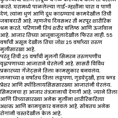
करते. घरामध्ये पाळलेल्या गाई-म्हशींना चारा व पाणी
देणं, त्यांना धुणं आणि दूध काढण्याचं कामदेखील तिची
जबाबदारी आहे. म्हणजेच दिवसभर ती भरपूर शारीरिक
श्रम करते. परिणामी तिचं शरीर बलिष्ठ आणि ऊर्जावान
आहे. आजार तिच्या आजूबाजूलादेखील फिरत नाही. ५५
वर्षाची असून देखील तिचा जोश २५ वर्षाच्या तरुण
मुलीसारखा आहे.
परंतु तिची २५ वर्षाची मुलगी सिमरन तरुणपणीच
वृद्धपणाच्या आजाराने घेरलेली आहे. सासरी विविध
प्रकारच्या गॅजेट्सने तिला कामसुकार बनवलंय.
लग्नाच्या ८ वर्षातच तिला लठ्ठपणा, गुडघेदुखी, हाय ब्लड
प्रेशर आणि स्पाँडिलायसिससारख्या आजारांनी घेरलंय.
सिमरनचा हा आजार तंत्रज्ञानाची देणगी आहे. ज्याने तिला
आणि तिच्यासारख्या अनेक मुलींना शारीरिकरित्या
अशक्त आणि कामचुकार बनवलं आहे. सोबतच अनेक
रोगांनी ग्रस्तदेखील केलं आहे.