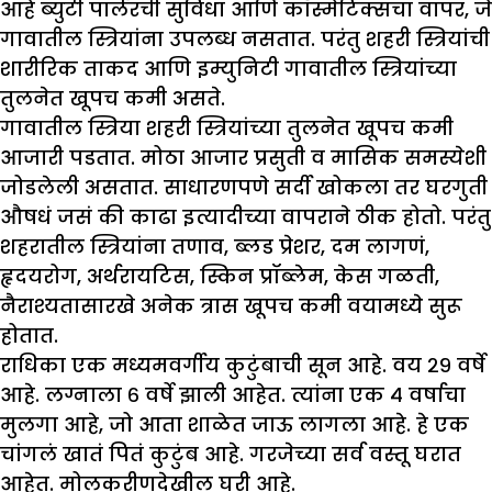
आहे ब्युटी पार्लरची सुविधा आणि कॉस्मेटिक्सचा वापर, जे
गावातील स्त्रियांना उपलब्ध नसतात. परंतु शहरी स्त्रियांची
शारीरिक ताकद आणि इम्युनिटी गावातील स्त्रियांच्या
तुलनेत खूपच कमी असते.
गावातील स्त्रिया शहरी स्त्रियांच्या तुलनेत खूपच कमी
आजारी पडतात. मोठा आजार प्रसुती व मासिक समस्येशी
जोडलेली असतात. साधारणपणे सर्दी खोकला तर घरगुती
औषधं जसं की काढा इत्यादीच्या वापराने ठीक होतो. परंतु
शहरातील स्त्रियांना तणाव, ब्लड प्रेशर, दम लागणं,
हृदयरोग, अर्थरायटिस, स्किन प्रॉब्लेम, केस गळती,
नैराश्यतासारखे अनेक त्रास खूपच कमी वयामध्ये सुरू
होतात.
राधिका एक मध्यमवर्गीय कुटुंबाची सून आहे. वय २९ वर्षे
आहे. लग्नाला ६ वर्षे झाली आहेत. त्यांना एक ४ वर्षाचा
मुलगा आहे, जो आता शाळेत जाऊ लागला आहे. हे एक
चांगलं खातं पितं कुटुंब आहे. गरजेच्या सर्व वस्तू घरात
आहेत. मोलकरीणदेखील घरी आहे.