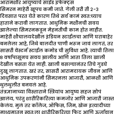
आरामशीर आयुष्याचे साईड इफेक्ट्स
सिमरन माहेरी खूपच कमी जाते. गेली तरी ती २-३
दिवसात परत येते कारण तिथे सर्व कामं स्वत:च्याच
हाताने करावी लागतात. आधुनिक मशीनची सवय
झालेल्या सिमरनकडून मेहनतीची काम होत नाहीत.
माहेरी शौचालयदेखील इंडियन स्टाईलचा आणि घराबाहेर
बनलेला आहे, जिथे बालदीत पाणी भरून जावं लागतं, तर
सासरी वेस्टर्न स्टाईल कमोड ची सुविधा आहे. त्याची तिला
८ वर्षापासूनच सवय झालीय आणि आता तिला खाली
देखील बसता येत नाही. खाली बसल्यानंतर तिचे गुडघे
दुखू लागतात. खरं तर, सासरी आरामदायक जीवन आणि
आधुनिक उपकरणांनी सिमरनला आजारी, आळशी आणि
थुलथुलीत बनवलं आहे.
तंत्रज्ञानाच्या विस्ताराने स्त्रियांच आयुष्य सहज सोपं
झालंय, परंतु शारीरिकरित्या कमजोर आणि आजारी जास्त
केलंय. मुलं तर कॉलेज, ऑफिस, जिम, खेळ इत्यादीच्या
माध्यमातून स्वत:ला शारीरिकरित्या फिट आणि ऊर्जावान