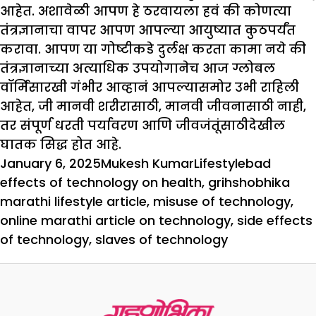
आहेत. अशावेळी आपण हे ठरवायला हवं की कोणत्या
तंत्रज्ञानाचा वापर आपण आपल्या आयुष्यात कुठपर्यंत
करावा. आपण या गोष्टीकडे दुर्लक्ष करता कामा नये की
तंत्रज्ञानाच्या अत्याधिक उपयोगानेच आज ग्लोबल
वॉर्मिंसारखी गंभीर आव्हानं आपल्यासमोर उभी राहिली
आहेत, जी मानवी शरीरासाठी, मानवी जीवनासाठी नाही,
तर संपूर्ण धरती पर्यावरण आणि जीवजंतूंसाठीदेखील
घातक सिद्ध होत आहे.
Posted
Author
Categories
Tags
January 6, 2025
Mukesh Kumar
Lifestyle
bad
on
effects of technology on health
,
grihshobhika
marathi lifestyle article
,
misuse of technology
,
online marathi article on technology
,
side effects
of technology
,
slaves of technology