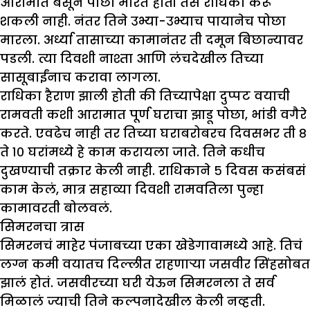
आरामात बसून पोछा मारत होती तसं राधिका करू
शकली नाही. नंतर तिने उभ्या-उभ्याच पायानेच पोछा
मारला. अर्ध्या तासाच्या कामानंतर ती दमून बिछान्यावर
पडली. त्या दिवशी नाश्ता आणि लंचदेखील तिच्या
सासूबाईंनाच करावा लागला.
राधिका हैराण झाली होती की तिच्यापेक्षा दुप्पट वयाची
रामवती कशी आरामात पूर्ण घराचा झाडू पोछा, भांडी वगैरे
करते. एवढेच नाही तर तिच्या घराबरोबरच दिवसभर ती ८
ते १० घरांमध्ये हे काम करायला जाते. तिने कधीच
दुखण्याची तक्रार केली नाही. राधिकाने ५ दिवस कसंबसं
काम केलं, मात्र सहाव्या दिवशी रामवतिला पुन्हा
कामावरती बोलवलं.
सिमरनचा त्रास
सिमरनचं माहेर पंजाबच्या एका खेडेगावामध्ये आहे. तिचं
लग्न कमी वयातच दिल्लीत राहणाऱ्या जसवीर सिंहसोबत
झालं होतं. जसवीरच्या घरी येऊन सिमरनला ते सर्व
मिळालं ज्याची तिने कल्पनादेखील केली नव्हती.