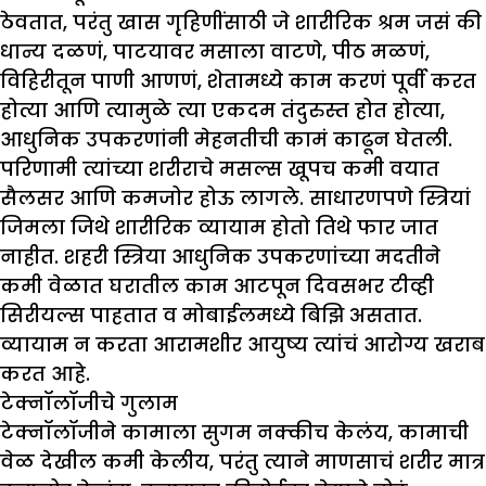
ठेवतात, परंतु खास गृहिणींसाठी जे शारीरिक श्रम जसं की
धान्य दळणं, पाटयावर मसाला वाटणे, पीठ मळणं,
विहिरीतून पाणी आणणं, शेतामध्ये काम करणं पूर्वी करत
होत्या आणि त्यामुळे त्या एकदम तंदुरुस्त होत होत्या,
आधुनिक उपकरणांनी मेहनतीची कामं काढून घेतली.
परिणामी त्यांच्या शरीराचे मसल्स खूपच कमी वयात
सैलसर आणि कमजोर होऊ लागले. साधारणपणे स्त्रियां
जिमला जिथे शारीरिक व्यायाम होतो तिथे फार जात
नाहीत. शहरी स्त्रिया आधुनिक उपकरणांच्या मदतीने
कमी वेळात घरातील काम आटपून दिवसभर टीव्ही
सिरीयल्स पाहतात व मोबाईलमध्ये बिझि असतात.
व्यायाम न करता आरामशीर आयुष्य त्यांचं आरोग्य खराब
करत आहे.
टेक्नॉलॉजीचे गुलाम
टेक्नॉलॉजीने कामाला सुगम नक्कीच केलंय, कामाची
वेळ देखील कमी केलीय, परंतु त्याने माणसाचं शरीर मात्र