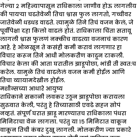
गेल्या २ महिन्यापासून राधिकाला जाणीव होऊ लागलीय
की पायऱ्या चढतेवेळी तिचा श्वास फुल लागतो, गच्चीवर
जातेवेळी धडधड वाढते. त्यामुळे तिने तिचं वजन केलं, जे
पूर्वीपेक्षा दहा किलो वाढलं होतं. राधिकाला चिंता सतावू
लागली श्वास फुलणं नक्कीच वाढत्या वजनाचं कारण
आहे. हे ओळखून ते कसंही कमी करावं लागणार हा
विचार करून तिने आधी मोलकरीण काढून टाकली.
विचार केला की आता घरातील झाडूपोछा, भांडी ती स्वत:च
करेल. यामुळे तिचं वाढलेलं वजन कमी होईल आणि
तिचा व्यायामदेखील होईल.
मशीन्सच्या आधारे आयुष्य
राधिकाने सकाळी लवकर उठून झाडूपोछा करायला
सुरुवात केली, परंतु हे तिच्यासाठी एवढे सहज सोपं
नव्हतं. संपूर्ण घरात झाडू मारण्यातच राधिकाला पंधरा
मिनिटाचा वेळ लागला. परंतु या १५ मिनिटात वाकून
वाकून तिची कंबर दुखू लागली. मोलकरीण ज्या प्रकारे