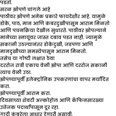
पडतो.
सरळ झोपणे चांगले आहे
पाठीवर झोपणे अनेक प्रकारे फायदेशीर आहे. यामुळे
डोके, पाठ, मान आणि कंबरदुखीपासून आराम मिळतो
आणि पचनक्रिया देखील सुधारते. पाठीवर झोपल्याने
मानेच्या स्नायूंवर जास्त दबाव पडत नाही. ज्यामुळे
सकाळी उठल्यानंतर डोकेदुखी, जडपणा आणि
मानदुखीच्या समस्येपासून आराम मिळतो.
तसेच या गोष्टी लक्षात ठेवा
दररोज रात्री एकाच वेळी झोपा आणि दररोज सकाळी
त्याच वेळी उठा.
झोपण्यापूर्वी इलेक्ट्रॉनिक उपकरणांचा वापर मर्यादित
करा.
झोपण्यापूर्वी आराम करा.
दिवसाच्या शेवटी अल्कोहोल आणि कॅफिनसारख्या
उत्तेजक पदार्थांपासून दूर रहा.
गादी कंबरेला आधार देणारी असावी.