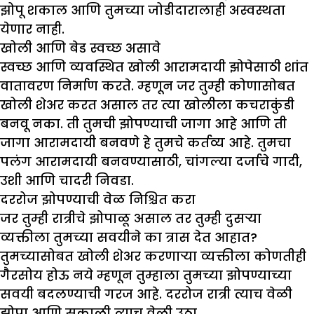
झोपू शकाल आणि तुमच्या जोडीदारालाही अस्वस्थता
येणार नाही.
खोली आणि बेड स्वच्छ असावे
स्वच्छ आणि व्यवस्थित खोली आरामदायी झोपेसाठी शांत
वातावरण निर्माण करते. म्हणून जर तुम्ही कोणासोबत
खोली शेअर करत असाल तर त्या खोलीला कचराकुंडी
बनवू नका. ती तुमची झोपण्याची जागा आहे आणि ती
जागा आरामदायी बनवणे हे तुमचे कर्तव्य आहे. तुमचा
पलंग आरामदायी बनवण्यासाठी, चांगल्या दर्जाचे गादी,
उशी आणि चादरी निवडा.
दररोज झोपण्याची वेळ निश्चित करा
जर तुम्ही रात्रीचे झोपाळू असाल तर तुम्ही दुसऱ्या
व्यक्तीला तुमच्या सवयीने का त्रास देत आहात?
तुमच्यासोबत खोली शेअर करणाऱ्या व्यक्तीला कोणतीही
गैरसोय होऊ नये म्हणून तुम्हाला तुमच्या झोपण्याच्या
सवयी बदलण्याची गरज आहे. दररोज रात्री त्याच वेळी
झोपा आणि सकाळी त्याच वेळी उठा.