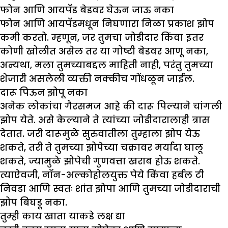
फोन आणि आयपॅड बेडवर घेऊन जाऊ नका
फोन आणि आयपॅडमधून निघणारा निळा प्रकाश झोप
कमी करतो. म्हणून, जर तुमचा जोडीदार किंवा इतर
कोणी खोलीत असेल तर या गोष्टी बेडवर आणू नका,
अन्यथा, मला तुमच्याबद्दल माहिती नाही, परंतु तुमच्या
शेजारी असलेली व्यक्ती नक्कीच गोंधळून जाईल.
दारू पिऊन झोपू नका
अनेक लोकांचा गैरसमज आहे की दारू पिल्याने चांगली
झोप येते. असे केल्याने ते त्यांच्या जोडीदारालाही त्रास
देतात. जरी दारूमुळे सुरुवातीला तुम्हाला झोप येऊ
शकते, तरी ते तुमच्या झोपेच्या चक्रावर मर्यादा घालू
शकते, ज्यामुळे झोपेची गुणवत्ता खराब होऊ शकते.
त्याऐवजी, नॉन-अल्कोहोलयुक्त पेये किंवा हर्बल टी
निवडा आणि स्वतः शांत झोपा आणि तुमच्या जोडीदाराची
झोप बिघडू नका.
तुम्ही काय खाता याकडे लक्ष द्या