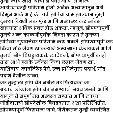
तुम्ही काय खाता याचा झोपेवर आणि सामान्य
आरोग्यावरही परिणाम होतो. अनेक अभ्यासातून असे
दिसून आले आहे की रात्री झोपेचा त्रास झाल्यास तुम्ही
दुसऱ्या दिवशी जंक फूड आणि अस्वास्थ्यकर स्नॅक्स
खाण्यास अधिक प्रवृत्त होऊ शकता. म्हणून, झोपण्यापूर्वी
तुमचे अन्न काळजीपूर्वक निवडा कारण ते तुमच्या
झोपेच्या गुणवत्तेवर परिणाम करू शकते. झोपण्यापूर्वी जड
किंवा मोठे जेवण खाल्ल्याने अस्वस्थता येऊ शकते आणि
तुमची झोप बिघडू शकते. त्याऐवजी, झोपण्यापूर्वी काही
तास आधी हलके स्नॅक्स किंवा लहान जेवण खा.
याशिवाय, कार्बोनेटेड पेये, उच्च प्रथिनेयुक्त पदार्थ, गोड
पदार्थ देखील टाळा.
जर तुम्हाला झोप येत नसेल तर फिरायला जा
बऱ्याच लोकांना झोप येत नसण्याची सवय असते. आणि
यामुळे ते संपूर्ण रात्र अस्वस्थ राहतात आणि त्यांच्या
जोडीदाराची झोपदेखील बिघडवतात. अशा परिस्थितीत,
झोपण्यापूर्वी फिरायला जावे. जेणेकरून तुम्ही व्यवस्थित