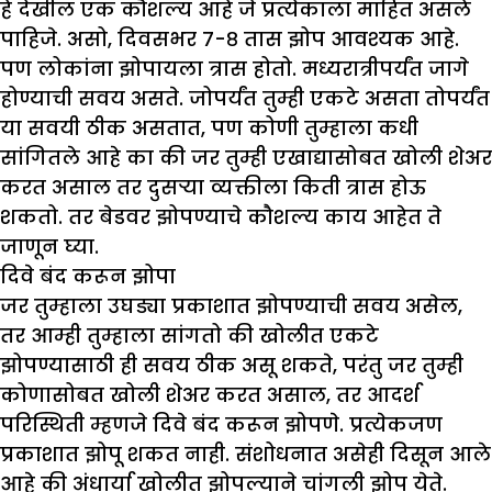
हे देखील एक कौशल्य आहे जे प्रत्येकाला माहित असले
पाहिजे. असो, दिवसभर ७-८ तास झोप आवश्यक आहे.
पण लोकांना झोपायला त्रास होतो. मध्यरात्रीपर्यंत जागे
होण्याची सवय असते. जोपर्यंत तुम्ही एकटे असता तोपर्यंत
या सवयी ठीक असतात, पण कोणी तुम्हाला कधी
सांगितले आहे का की जर तुम्ही एखाद्यासोबत खोली शेअर
करत असाल तर दुसऱ्या व्यक्तीला किती त्रास होऊ
शकतो. तर बेडवर झोपण्याचे कौशल्य काय आहेत ते
जाणून घ्या.
दिवे बंद करून झोपा
जर तुम्हाला उघड्या प्रकाशात झोपण्याची सवय असेल,
तर आम्ही तुम्हाला सांगतो की खोलीत एकटे
झोपण्यासाठी ही सवय ठीक असू शकते, परंतु जर तुम्ही
कोणासोबत खोली शेअर करत असाल, तर आदर्श
परिस्थिती म्हणजे दिवे बंद करून झोपणे. प्रत्येकजण
प्रकाशात झोपू शकत नाही. संशोधनात असेही दिसून आले
आहे की अंधार्या खोलीत झोपल्याने चांगली झोप येते.