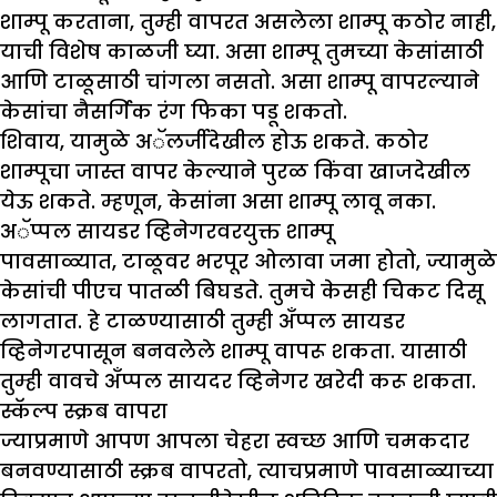
शाम्पू करताना, तुम्ही वापरत असलेला शाम्पू कठोर नाही,
याची विशेष काळजी घ्या. असा शाम्पू तुमच्या केसांसाठी
आणि टाळूसाठी चांगला नसतो. असा शाम्पू वापरल्याने
केसांचा नैसर्गिक रंग फिका पडू शकतो.
शिवाय, यामुळे अॅलर्जीदेखील होऊ शकते. कठोर
शाम्पूचा जास्त वापर केल्याने पुरळ किंवा खाजदेखील
येऊ शकते. म्हणून, केसांना असा शाम्पू लावू नका.
अॅप्पल सायडर व्हिनेगरवरयुक्त शाम्पू
पावसाळ्यात, टाळूवर भरपूर ओलावा जमा होतो, ज्यामुळे
केसांची पीएच पातळी बिघडते. तुमचे केसही चिकट दिसू
लागतात. हे टाळण्यासाठी तुम्ही अँप्पल सायडर
व्हिनेगरपासून बनवलेले शाम्पू वापरू शकता. यासाठी
तुम्ही वावचे अँप्पल सायदर व्हिनेगर खरेदी करू शकता.
स्कॅल्प स्क्रब वापरा
ज्याप्रमाणे आपण आपला चेहरा स्वच्छ आणि चमकदार
बनवण्यासाठी स्क्रब वापरतो, त्याचप्रमाणे पावसाळ्याच्या