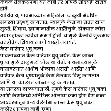
केवळ तेलकटपणा येत नाही तर आपले सौंदर्यही खराब
होते.
याशिवाय, पावसाळ्यात महिलांना टाळूशी संबंधित
समस्या उद्भवू लागतात, ज्यामुळे केसांना सतत खाज
सुटते, शिवाय, हवामानातील आर्द्रतेमुळे, डोक्यात कोंडा
तयार होऊन त्वचेचा संसर्ग होतो. यामुळे केसांचे नुकसान
तर होतेच, शिवाय त्यांची वाढही मंदावते.
केस वारंवार धुवू नका
पावसाळ्यात केस वारंवार धुवू नयेत. केस जास्त
धुण्यामुळे टाळूमध्ये ओलावा येतो. पावसाळ्यामुळे
वातावरणात आधीच ओलावा असतो. आर्द्रता आणि
वारंवार केस धुण्यामुळे केस तेलकट दिसू लागतात
आणि या काळात जास्त गळू लागतात.
या समस्या टाळण्यासाठी, तुमचे केस वारंवार धुवू नका
आणि केसांमध्ये अतिरिक्त ओलावा जमा होऊ देऊ नका.
आठवड्यातून ३-४ वेळेपेक्षा जास्त केस धुवू नका.
कठोर शाम्पूंना नाही म्हणा