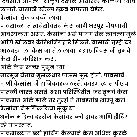
दिवसात आपल्या टाळूचीदेखील अतिरिक्त काळजी घ्यावी
लागते. यासाठी स्कॅल्प स्क्रब वापरता येईल.
केसांना तेल नक्की लावा
पावसाळ्यात त्वचेसोबतच केसांनाही भरपूर पोषणाची
आवश्यकता असते. केसांना असे पोषण तेल लावल्यामुळे
आणि खोलवर कंडिशनिंगद्वारे मिळते. यासाठी तुम्ही दर
आठवड्याला केसांना तेल लावा. दर १५ दिवसांनी तुमचे
केस डीप कंडिशन करा.
ओले केस स्वच्छ पुसून घ्या
मान्सून येताच मुसळधार पाऊस सुरू होतो. पावसाचे
पाणी केसांसाठी हानिकारक ठरते, कारण त्यात पीएच
पातळी जास्त असते. अशा परिस्थितीत, जर तुमचे केस
पावसात ओले झाले तर तुम्ही ते ताबडतोब शाम्पू करा.
केसांना नैसर्गिकरित्या सुकू द्या
अनेक महिला दररोज केसांवर ब्लो ड्रायर आणि हीटिंग
स्प्रे वापरतात.
पावसाळ्यात ब्लो ड्रायिंग केल्याने केस अधिक कुरळे