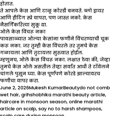
होतात.
ते आपले केस आणि टाळू कोरडी बनवते. ब्लो ड्रायर
आणि हीटिंग स्प्रे वापरा, पण जास्त नको. केस
नैसर्गिकरित्या सुकू द्या.
ओले केस विंचरू नका
पावसाळ्यात ओल्या केसांना फणीने विंचरण्याची चूक
करू नका. जर तुम्ही केस विंचरले तर तुमचे केस
गळायला आणि तुटायला सुरुवात होईल.
म्हणूनच, ओले केस विंचरू नका. लक्षात ठेवा की, जेव्हा
तुमचे केस ओले असतील तेव्हा सर्वात आधी ते टॉवेलने
चांगले पुसून घ्या. केस पूर्णपणे कोरडे झाल्यावरच
फणीचा वापर करा.
Posted
Author
Categories
Tags
June 2, 2026
Mukesh Kumar
Beauty
do not comb
on
wet hair
,
grihshobhika marathi beauty article
,
haircare in monsoon season
,
online marathi
article on scalp
,
say no to harsh shampoos
,
scalp care during monsoon