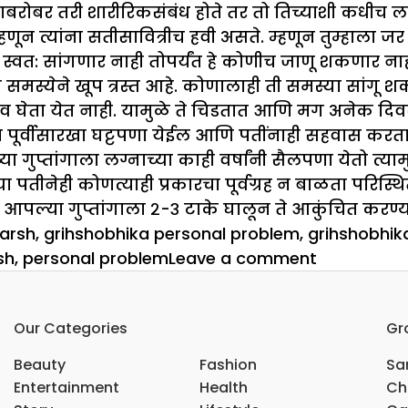
ाबरोबर तरी शारीरिकसंबंध होते तर तो तिच्याशी कधीच
म्हणून त्यांना सतीसावित्रीच हवी असते. म्हणून तुम्हाला
ी स्वत: सांगणार नाही तोपर्यंत हे कोणीच जाणू शकणार नाह
िक समस्येने खूप त्रस्त आहे. कोणालाही ती समस्या सांगू 
व घेता येत नाही. यामुळे ते चिडतात आणि मग अनेक दि
ंगाला पूर्वीसारखा घट्टपणा येईल आणि पतींनाही सहवास कर
्या गुप्तांगाला लग्नाच्या काही वर्षांनी सैलपणा येतो त्य
 पतीनेही कोणत्याही प्रकारचा पूर्वग्रह न बाळता परिस्थि
ऊन आपल्या गुप्तांगाला २-३ टाके घालून ते आकुंचित करण्या
arsh
,
grihshobhika personal problem
,
grihshobhik
on
sh
,
personal problem
Leave a comment
गृहशोभिकेच
सल्ला
Our Categories
Gr
Beauty
Fashion
Sar
Entertainment
Health
Ch