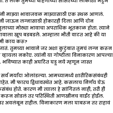
 ते लोक तुमच्या बहिणीच्या सासरच्या लोकांशी भेटून
ींनी मा
झ्
या भावाजवळ मा
झ्
यासाठी एक स्थळ आणलं.
जींनी जाऊन लग्नासाठी होकारही दिला आणि दोन
ी मुलाच्या मोठ्या भावाचा अपराधिक भूतकाळ होता. त्याने
ा भावाला खूप बडबडले. आम्हाला भीती वाटत आहे की या
. मी काय करू
?
ं जातं. तुमच्या भावाने जर अशा कुटुंबात तुमचं लग्न करून
 व्हायला नकोए. त्यांनी या गोष्टीला विनाकारण आपल्या
. भविष्यात काही अघटित घडू नये म्हणून जास्त
या सर्व मर्यादा ओलांडल्या. आमच्यामध्ये शारीरिकसंबंधही
ेत. मी फारच द्विधावस्थेत आहे. कसलाच निर्णय घेऊ
बंध होते. कारण मी त्याला हे सांगितलं नाही
,
तरी ही
ानित करून सोडलं तर परिस्थिती आणखीनच वाईट होईल.
ाच्यावर अवलंबून राहील. विनाकारण मला घाबरून तर राहावं