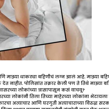
ि मा
झ्
या धाकट्या बहिणीचं लग्न
झालं
आहे. मा
झ्
या ब
ू देत नाहीत. पोलिसांत तक्रार केली पण ते तिथे मा
झ्
या 
 सासरच्या लोकांच्या त्रासापासून कसं वाचवू
?
ा सासरच्या लोकांनी तिला तिच्या माहेरच्या लोकांना भेट
ारचा अत्याचार आणि घरगुती अत्याचाराच्या विरुद्ध सरक