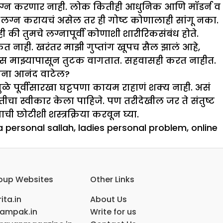
 लग्न करणार नाही. लोक कितीही आधुनिक आणि मॉडर्न व
 जर लग्न करायचं असेल तर ही गोष्ट कोणालाही सांगू नका.
ी की तुमचे लग्नापूर्वी कोणाशी शारीरिकसंबंध होते.
शकत नाही. खरंतर मा
झी
गुप्तांग खूपच सैल
झा
लं आहे
,
वस मा
झ्
यापासून तुटक वागतात. सहवासही करत नाहीत.
ताना आनंद वाटेल
?
ामुळे पूर्वीसारखा घट्टपणा कायम राहाणं शक्य नाही. असं
तीचा स्वीकार केला पाहिजे. पण तरीदेखील जर ते संतुष्ट
ची छोटीशी शस्त्रक्रिया करवून घ्या.
a personal sallah
,
ladies personal problem
,
online
ा
oup Websites
Other Links
ita.in
About Us
ampak.in
Write for us