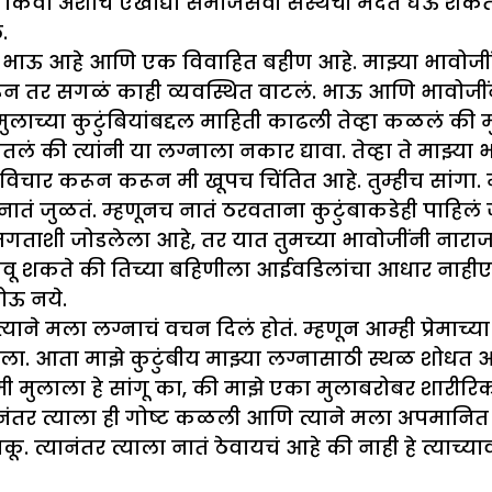
किंवा अशाच एखाद्या समाजसेवी संस्थेची मदत घेऊ शकता.
.
भाऊ आहे आणि एक विवाहित बहीण आहे. मा
झ्
या भावोज
हेरून तर सगळं काही व्यवस्थित वाटलं. भाऊ आणि भावो
े मुलाच्या कुटुंबियांबद्दल माहिती काढली तेव्हा कळलं क
ितलं की त्यांनी या लग्नाला नकार द्यावा. तेव्हा ते मा
झ्
य
 हा विचार करून करून मी खूपच चिंतित आहे. तुम्हीच सांगा
चं नातं जुळतं. म्हणूनच नातं ठरवताना कुटुंबाकडेही पाहिल
जगताशी जोडलेला आहे, तर यात तुमच्या भावोजींनी नाराज
मजावू शकते की तिच्या बहिणीला आईवडिलांचा आधार नाहीए
ोऊ नये.
त्याने मला लग्नाचं वचन दिलं होतं. म्हणून आम्ही प्रेमाच्
ला. आता मा
झे
कुटुंबीय मा
झ्
या लग्नासाठी स्थळ
शोधत आह
मी मुलाला हे सांगू का
,
की मा
झे
एका मुलाबरोबर शारीरिकसं
लग्नानंतर त्याला ही गोष्ट कळली आणि त्याने मला अपम
टाकू. त्यानंतर त्याला नातं ठेवायचं आहे की नाही हे त्य