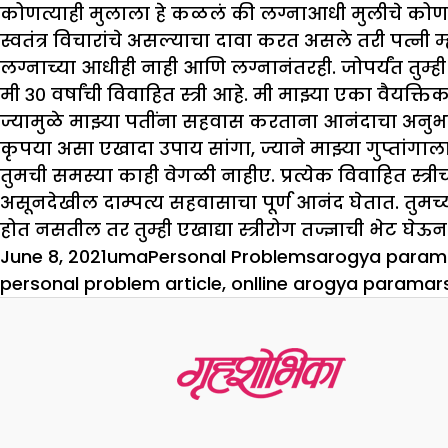
कोणत्याही मुलाला हे कळलं की लग्नाआधी मुलीचे कोण
स्वतंत्र विचारांचे असल्याचा दावा करत असले तरी पत्नी 
लग्नाच्या आधीही नाही आणि लग्नानंतरही. जोपर्यंत तुम्ह
मी ३० वर्षांची विवाहित स्त्री आहे. मी मा
झ्
या एका वैयक्त
ज्यामुळे मा
झ्
या पतींना सहवास करताना आनंदाचा अनुभ
कृपया असा एखादा उपाय सांगा
,
ज्याने मा
झ्
या गुप्ता
तुमची समस्या काही वेगळी नाहीए. प्रत्येक विवाहित स्त्रीच
असूनदेखील दाम्पत्य सहवासाचा पूर्ण आनंद घेतात. तुमच्या
होत नसतील तर तुम्ही एखाद्या स्त्रीरोग तज्ज्ञाची भेट घे
Posted
Author
Categories
Tags
June 8, 2021
uma
Personal Problems
arogya param
on
personal problem article
,
onlline arogya paramar