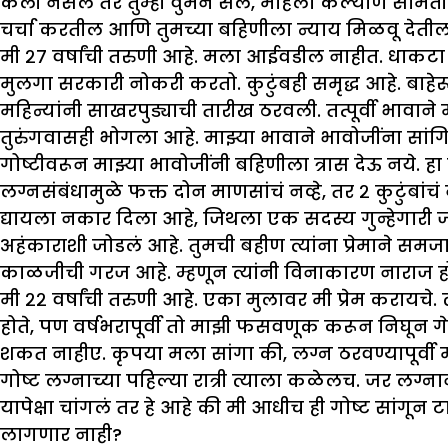
केली नसेल तर तुम्ही वुमन सेल, महिला कल्याण समिती 
चर्चा करतील आणि तुमच्या बहिणीला न्याय मिळवू देतील
मी २७ वर्षांची तरुणी आहे. मला आईवडील नाहीत. धाकटा
मुलगा सरकारी नोकरी करतो. कुटुंबही समृद्ध आहे. बा
महिन्यांनी साखरपुड्याची तारीख ठरवली. तत्पूर्वी भावान
तुरुंगवासही भोगला आहे. मा
झ्
या भावाने भावोजींना सांग
गोष्टीवरून मा
झ्
या भावोजींनी बहिणीला त्रास देऊ नये.
लग्नसंबंधामुळे फक्त दोन माणसांचं नव्हे, तर २ कुटुंबां
द्यायला नकार दिला आहे, जिथला एक सदस्य गुन्हेगारी 
अहंकाराशी जोडलं आहे. तुमची बहीण त्यांना प्रेमाने स
काळजीची गरज आहे. म्हणून त्यांनी विनाकारण नाराज ह
मी २२ वर्षांची तरुणी आहे. एका मुलावर मी प्रेम करायचे. 
होते
,
पण वर्षभरापूर्वी तो मा
झी
फसवणूक करून निघून गे
शकत नाहीए. कृपया मला सांगा की
,
लग्न ठरवण्यापूर्वी 
गोष्ट लग्नाच्या पहिल्या रात्री त्याला कळेलच. जर 
यापेक्षा चांगलं तर हे आहे की मी आधीच ही गोष्ट सांगून 
लागणार नाही
?