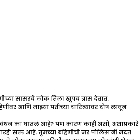
हिणीच्या सासरचे लोक तिला खूपच त्रास देतात.
बहिणीवर आणि मा
झ्
या पतीच्या चारित्र्यावर दोष लावून
ायला बंधन का घातलं आहे? पण कारण काही असो, अशाप्रकारे
ारही सक्त आहे. तुमच्या बहिणीची जर पोलिसांनी मदत