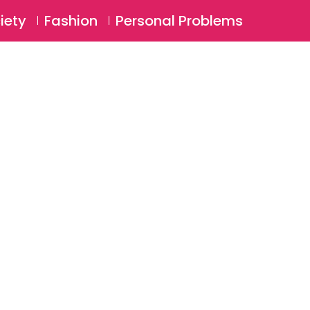
⚲
BSCRIBE
Login
iety
Fashion
Personal Problems
⚲