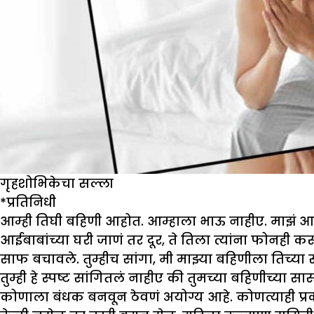
गृहशोभिकेचा सल्ला
*
प्रतिनिधी
आम्ही तिघी बहिणी आहोत. आम्हाला भाऊ नाहीए. मा
झं
आण
आईबाबांच्या घरी जा
णं
तर दूर
,
ते तिला त्यांना फोनही कर
साफ बचावले. तुम्हीच सांगा
,
मी मा
झ्
या बहिणीला तिच्या
तुम्ही हे स्पष्ट सांगितलं नाहीए की तुमच्या बहिणीच्य
कोणाला बंधक बनवून ठेवणं अयोग्य आहे. कोणत्याही प्रक