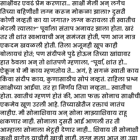
साक्षीवर एवढं प्रेम करणारा… साक्षी मेली अन् लगेच
तिच्या बहिणीशी लग्न करून मोकळा झाला? दुसरी
कोणी नव्हती का या जगात? लग्न करायला ती स्वातीच
भेटली त्याला?’’ पूर्वाला संताप अनावर झाला होता. खरं
तर ती शांत स्वभावाची अन् समंजस होती, पण आज मात्र
एकदम खवळली होती. तिला अजूनही खूप काही
बोलायचं होतं; पण संदीपने पुढे होऊन तिच्या खांद्यावर
हात ठेवला अन् तो शांतपणे म्हणाला, ‘‘पूर्वा, शांत हो…
ऐकून घे मी काय म्हणतोय ते… अगं, हे सगळं स्वाती काय
किंवा संदीप काय, कुणासाठीच सोपं नव्हतं. राहिला प्रश्न
साक्षीच्या आईचा. तर हा निर्णय तिचा नव्हता… स्वातीचा
होता. स्वातीचं म्हणणं होतं की, आता फक्त सोनाच साक्षीची
एकमेव खूण उरली आहे. तिच्याखेरीज रक्ताचं नातंच
नाहीए. मी सोनाशिवाय अन् सोना माझ्याशिवाय राहू
शकणार नाही. सोनाला दुसरी आई आणली तर ती
आम्हाला सोनाला भेटूही देणार नाही… शिवाय ती सोनाशी
कशी वागेल याचीही खात्री नाही. लग्न मला आज ना उद्या