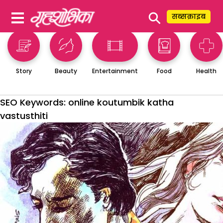
⚲
सब्सक्राइब
Story
Beauty
Entertainment
Food
Health
SEO Keywords:
online koutumbik katha
vastusthiti