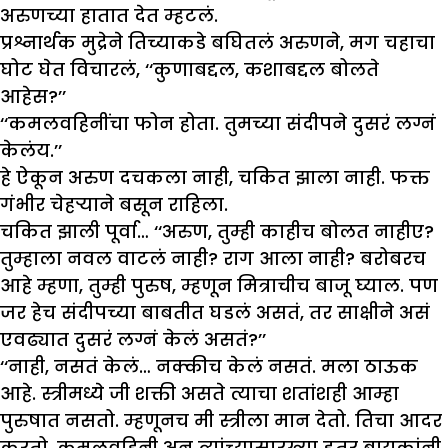
अरुणच्या हातात देत म्हटलं.
प्रश्नार्थक मुद्रेने तिच्याकडे बघितलं अरुणने, मग चहाचा
घोट घेत विचारलं, ‘‘कुणाबद्दल, कशाबद्दल बोलते
आहेस?’’
‘‘कमलवहिनींचा फोन होता. तुमच्या संदीपने दुसरं लग्नं
केलंय.’’
हे ऐकून अरुण दचकला नाही, चकित झाला नाही. फक्त
गंभीर चेहऱ्याने बसून राहिला.
चकित झाली पूर्वा… ‘‘अरुण, तुम्ही काहीच बोलत नाहीए?
तुम्हाला नवल वाटलं नाही? राग आला नाही? बरोबरच
आहे म्हणा, तुम्ही पुरुष, म्हणून मित्राचीच बाजू घ्याल. पण
जर हेच संदीपच्या बाबतीत घडलं असतं, तर साक्षीने असं
एवढ्यात दुसरं लग्नं केलं असतं?’’
‘‘नाही, नसतं केलं… नक्कीच केलं नसतं. मला ठाऊक
आहे. स्त्रीमध्ये जी शक्ती असते त्याचा शतांशही आम्हा
पुरुषात नसतो. म्हणूनच मी स्त्रीला मान देतो. तिचा आदर
करतो. कमलवहिनी अन् त्यांच्यासारख्या इतर बायकांनी