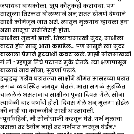
जपायचा बायकोला, खूप कौतुकही करायचा. पण
सासूच्या तिरकस बोलण्याने अन् सतत टोमणे देण्याने
साक्षी कोमेजून जात असे. त्यातून मुलगाच व्हायला हवा
असा सासूचा ससेमिराही होता.
साक्षीला मुलगी झाली. तिच्याचसारखी सुंदर, साक्षीला
वाटत होतं सासू आता कडाडेल… पण सासूने त्या सुंदर
बाळाला प्रेमाने हृदयाशी कवटाळलं. माझी सोनसाखळी
गं ती.’’ म्हणून तिचे पटापट मुके घेतले. त्या क्षणापासून
बाळाचं नाव सोना, सुवर्णा पडलं.
हळूहळू गरीब घरातल्या साक्षीने श्रीमंत सासरच्या घरात
सगळं व्यवस्थित जमवून घेतलं. आता सगळं सुरळित
चाललेलं असतानाच साक्षीला पुन्हा दिवस गेले. सोना
त्यावेळी चार वर्षांची होती. दिवस गेले अन् मुलगा होईल
की नाही या काळजीने साक्षी धास्तावली.
‘‘पूर्वावहिनी, मी सोनोग्राफी करवून घेते. गर्भ मुलाचा
असला तर ठेवीन नाही तर गर्भपात करवून घेईन.’’