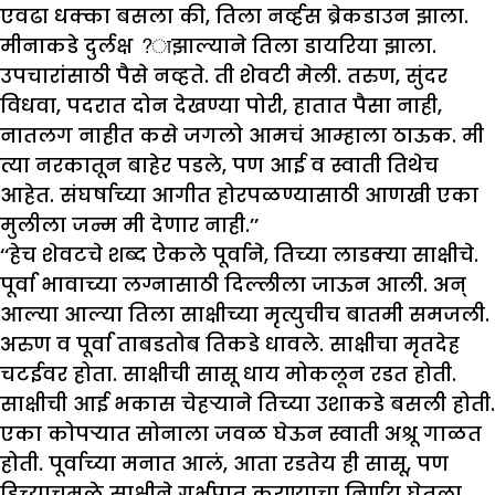
एवढा धक्का बसला की, तिला नर्व्हस ब्रेकडाउन झाला.
मीनाकडे दुर्लक्ष ?ाझाल्याने तिला डायरिया झाला.
उपचारांसाठी पैसे नव्हते. ती शेवटी मेली. तरुण, सुंदर
विधवा, पदरात दोन देखण्या पोरी, हातात पैसा नाही,
नातलग नाहीत कसे जगलो आमचं आम्हाला ठाऊक. मी
त्या नरकातून बाहेर पडले, पण आई व स्वाती तिथेच
आहेत. संघर्षाच्या आगीत होरपळण्यासाठी आणखी एका
मुलीला जन्म मी देणार नाही.’’
‘‘हेच शेवटचे शब्द ऐकले पूर्वाने, तिच्या लाडक्या साक्षीचे.
पूर्वा भावाच्या लग्नासाठी दिल्लीला जाऊन आली. अन्
आल्या आल्या तिला साक्षीच्या मृत्युचीच बातमी समजली.
अरुण व पूर्वा ताबडतोब तिकडे धावले. साक्षीचा मृतदेह
चटईवर होता. साक्षीची सासू धाय मोकलून रडत होती.
साक्षीची आई भकास चेहऱ्याने तिच्या उशाकडे बसली होती.
एका कोपऱ्यात सोनाला जवळ घेऊन स्वाती अश्रू गाळत
होती. पूर्वाच्या मनात आलं, आता रडतेय ही सासू, पण
हिच्याचमुळे साक्षीने गर्भपात करण्याचा निर्णय घेतला.