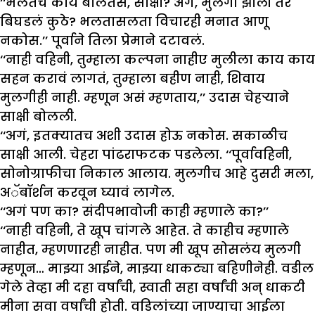
‘‘भलतंच काय बोलतेस, साक्षी? अगं, मुलगी झाली तर
बिघडलं कुठे? भलतासलता विचारही मनात आणू
नकोस.’’ पूर्वाने तिला प्रेमाने दटावलं.
‘‘नाही वहिनी, तुम्हाला कल्पना नाहीए मुलीला काय काय
सहन करावं लागतं, तुम्हाला बहीण नाही, शिवाय
मुलगीही नाही. म्हणून असं म्हणताय,’’ उदास चेहऱ्याने
साक्षी बोलली.
‘‘अगं, इतक्यातच अशी उदास होऊ नकोस. सकाळीच
साक्षी आली. चेहरा पांढराफटक पडलेला. ‘‘पूर्वावहिनी,
सोनोग्राफीचा निकाल आलाय. मुलगीच आहे दुसरी मला,
अॅबॉर्शन करवून घ्यावं लागेल.
‘‘अगं पण का? संदीपभावोजी काही म्हणाले का?’’
‘‘नाही वहिनी, ते खूप चांगले आहेत. ते काहीच म्हणाले
नाहीत, म्हणणारही नाहीत. पण मी खूप सोसलंय मुलगी
म्हणून… माझ्या आईने, माझ्या धाकट्या बहिणीनेही. वडील
गेले तेव्हा मी दहा वर्षांची, स्वाती सहा वर्षांची अन् धाकटी
मीना सवा वर्षांची होती. वडिलांच्या जाण्याचा आईला