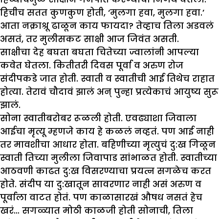
हिचीच सतत कुणकुण होती, ‘मुलगा हवा, मुलगा हवा.’
आता नक्राश्रू ढाळून काय फायदा? तेव्हाच तिला अडवलं
असतं, तर मुलीसकट साक्षी आज जिवंत असती.
साक्षीचा देह बघता बघता चितेच्या ज्वालांनी आपल्या
कवेत घेतला. कितीतरी दिवस पूर्वा व अरुण रोज
संदीपकडे जात होती. स्वाती व स्वातीची आई तिथेच राहात
होत्या. तेरावं चौदावं झालं अन् पुन्हा प्रत्येकाचं आयुष्य सुरू
झालं.
सोना स्वातीबरोबर रूळली होती. एवढ्याशा जिवाला
आईचा मृत्यू म्हणजे काय हे कळलं नव्हतं. पण आई नाही
तर मावशीचा आधार होता. बहिणीच्या मृत्युचं दु:ख गिळून
स्वाती तिच्या मुलीला जिवापाड सांभाळत होती. स्वातीच्या
आठवणी काढत दु:ख विसरण्याचा प्रयत्न सगळेच करत
होते. संदीप या दु:खातून सावरणार नाही असं अरुण व
पूर्वाला वाटत होतं. पण काळासारखं औषध नसतं हेच
खरं… सगळ्यात मोठी काळजी होती सोनाची, तिला