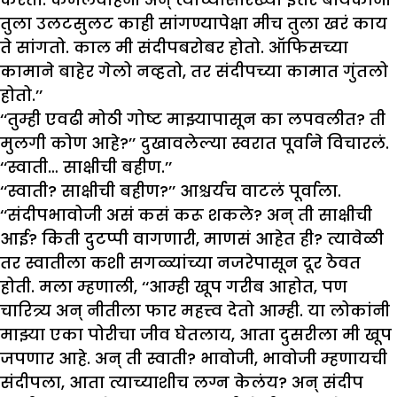
तुला उलटसुलट काही सांगण्यापेक्षा मीच तुला खरं काय
ते सांगतो. काल मी संदीपबरोबर होतो. ऑफिसच्या
कामाने बाहेर गेलो नव्हतो, तर संदीपच्या कामात गुंतलो
होतो.’’
‘‘तुम्ही एवढी मोठी गोष्ट माझ्यापासून का लपवलीत? ती
मुलगी कोण आहे?’’ दुखावलेल्या स्वरात पूर्वाने विचारलं.
‘‘स्वाती… साक्षीची बहीण.’’
‘‘स्वाती? साक्षीची बहीण?’’ आश्चर्यच वाटलं पूर्वाला.
‘‘संदीपभावोजी असं कसं करू शकले? अन् ती साक्षीची
आई? किती दुटप्पी वागणारी, माणसं आहेत ही? त्यावेळी
तर स्वातीला कशी सगळ्यांच्या नजरेपासून दूर ठेवत
होती. मला म्हणाली, ‘‘आम्ही खूप गरीब आहोत, पण
चारित्र्य अन् नीतीला फार महत्त्व देतो आम्ही. या लोकांनी
माझ्या एका पोरीचा जीव घेतलाय, आता दुसरीला मी खूप
जपणार आहे. अन् ती स्वाती? भावोजी, भावोजी म्हणायची
संदीपला, आता त्याच्याशीच लग्न केलंय? अन् संदीप