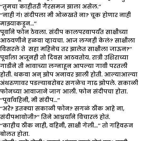
‘‘तुमचा काहीतरी गैरसमज झाला असेल.’’
‘‘नाही गं! संदीपला मी ओळखते ना? चूक होणार नाही
माझ्याकडून…’’
पूर्वाने फोन ठेवला. संदीप कालपरवापर्यंत साक्षीच्या
आठवणीने हळवा व्हायचा. आज लग्नही केलं? साक्षीला
विसरले ते सहा महिनेच तर झालेत साक्षीला जाऊन?’’
पूर्वाला अजूनही तो दिवस आठवतोय. रात्री उशिराच्या
गाडीने ती भावाच्या लग्नाहून आपल्या गावी परतली
होती. थकवा अन् झोप अनावर झाली होती. आल्याआल्या
अंथरुणावर पडल्याबरोबर सगळेच गाढ झोपले. सकाळी
फोनच्या आवाजाने जाग आली. फोन संदीपचा होता.
‘‘पूर्वावहिनी, मी संदीप…’’
‘‘अरे? इतक्या सकाळी फोन? सगळं ठीक आहे ना,
संदीपभावोजी?’’ तिने आश्चर्याने विचारलं होतं.
‘‘काहीच ठीक नाही, वहिनी, साक्षी गेली…’’ तो गहिवरून
बोलत होता.