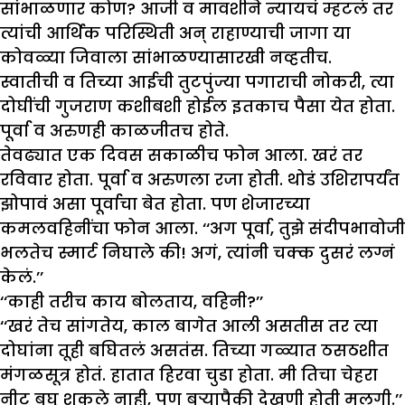
सांभाळणार कोण? आजी व मावशीने न्यायचं म्हटलं तर
त्यांची आर्थिक परिस्थिती अन् राहाण्याची जागा या
कोवळ्या जिवाला सांभाळण्यासारखी नव्हतीच.
स्वातीची व तिच्या आईची तुटपुंज्या पगाराची नोकरी, त्या
दोघींची गुजराण कशीबशी होईल इतकाच पैसा येत होता.
पूर्वा व अरुणही काळजीतच होते.
तेवढ्यात एक दिवस सकाळीच फोन आला. खरं तर
रविवार होता. पूर्वा व अरुणला रजा होती. थोडं उशिरापर्यंत
झोपावं असा पूर्वाचा बेत होता. पण शेजारच्या
कमलवहिनींचा फोन आला. ‘‘अग पूर्वा, तुझे संदीपभावोजी
भलतेच स्मार्ट निघाले की! अगं, त्यांनी चक्क दुसरं लग्नं
केलं.’’
‘‘काही तरीच काय बोलताय, वहिनी?’’
‘‘खरं तेच सांगतेय, काल बागेत आली असतीस तर त्या
दोघांना तूही बघितलं असतंस. तिच्या गळ्यात ठसठशीत
मंगळसूत्र होतं. हातात हिरवा चुडा होता. मी तिचा चेहरा
नीट बघू शकले नाही, पण बऱ्यापैकी देखणी होती मुलगी.’’