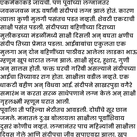
एकमेकांकडे जायची. पण पूर्वाच्या लग्नानंतर
जवळजवळ नऊ वर्षांनी संदीपचं लग्न झालं होतं. कारण
त्याला कुणी मुलगी पसंतच पडत नव्हती. शेवटी एकदाची
साक्षी पसंत पडली. संदीपच्या बहिणीच्या दिराच्या
मुलीकडच्या मंडळींमध्ये साक्षी दिसली अन् बघता क्षणीच
संदीप तिच्या प्रेमात पडला. आईबाबांचा एकुलता एक
मुलगा अन् दोन बहिणींच्या पाठीवर आलेला लाडका भाऊ
म्हणून खूप थाटात लग्न झालं. साक्षी सुंदर, हुशार, गुणी
अन् सालस होती. फक्त घरची गरिबी असल्याने संदीपच्या
आईचा तिच्यावर राग होता. साक्षीला वडील नव्हते. एक
धाकटी बहीण अन् विधवा आई. संदीपने साखरपुडा वगैरे
समारंभ न करता सरळ साधेपणाने लग्न केलं अन् साक्षी
गृहलक्ष्मी म्हणून घरात आली.
पूर्वाला ती पहिल्या भेटीतच आवडली. दोघींचे सूर छान
जमले. मनातलं दु:ख बोलायला साक्षीला पूर्वाशिवाय
दुसरं कोणीच नव्हतं. लग्नानंतर पाच महिन्यांनी साक्षीला
दिवस गेले आणि संदीपचा जीव सुपाएवढा झाला. खूप