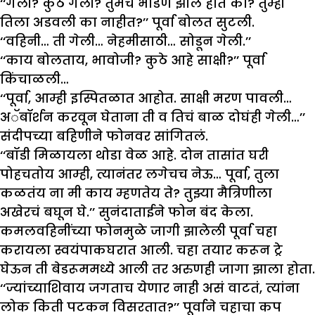
‘‘गेली? कुठे गेली? तुमचं भांडण झालं होतं का? तुम्ही
तिला अडवली का नाहीत?’’ पूर्वा बोलत सुटली.
‘‘वहिनी… ती गेली… नेहमीसाठी… सोडून गेली.’’
‘‘काय बोलताय, भावोजी? कुठे आहे साक्षी?’’ पूर्वा
किंचाळली…
‘‘पूर्वा, आम्ही इस्पितळात आहोत. साक्षी मरण पावली…
अॅबॉर्शन करवून घेताना ती व तिचं बाळ दोघंही गेली…’’
संदीपच्या बहिणीने फोनवर सांगितलं.
‘‘बॉडी मिळायला थोडा वेळ आहे. दोन तासांत घरी
पोहचतोय आम्ही, त्यानंतर लगेचच नेऊ… पूर्वा, तुला
कळतंय ना मी काय म्हणतेय ते? तुझ्या मैत्रिणीला
अखेरचं बघून घे.’’ सुनंदाताईने फोन बंद केला.
कमलवहिनींच्या फोनमुळे जागी झालेली पूर्वा चहा
करायला स्वयंपाकघरात आली. चहा तयार करून ट्रे
घेऊन ती बेडरूममध्ये आली तर अरुणही जागा झाला होता.
‘‘ज्यांच्याशिवाय जगताच येणार नाही असं वाटतं, त्यांना
लोक किती पटकन विसरतात?’’ पूर्वाने चहाचा कप