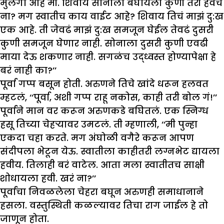
मुलगा आहे मी. शिवाय सोनाला बघायला कुणी तरी हवंच
ना? मग स्वातीच काय वाईट आहे? शिवाय तिचं माझं दु:ख
एक आहे. ती जेवढं माझं दु:ख समजून घेईल तेवढं दुसरी
कुणी समजून घेणार नाही. सोनाला दुसरी कुणी एवढी
माया देऊ शकणार नाही. सगळंच उद्ध्वस्त होण्यापेक्षा हे
बरं नाही का?’’
पूर्वा गप्प बसून होती. अरुणने तिचे खांदे धरून हलवत
म्हटलं, ‘‘पूर्वा, अशी गप्प राहू नकोस, काही तरी बोल गं!’’
पूर्वाने मान वर करून अरुणकडे बघितलं. एक स्निग्ध
हसू तिच्या चेहऱ्यावर उमटलं. ती म्हणाली, ‘‘मी पुन्हा
एकदा चहा करते. मग अंघोळी वगैरे करून आपण
संदीपला भेटून येऊ. स्वातीला काहीतरी लग्नभेट द्यायला
हवीय. तिलाही बरं वाटेल. आता मला स्वातीतच साक्षी
शोधायला हवी. खरं ना?’’
पूर्वाचा निवळलेला चेहरा बघून अरुणही समाधानाने
हसला. वस्तुस्थिती कळल्यावर तिचा राग जाईल हे तो
जाणून होता.