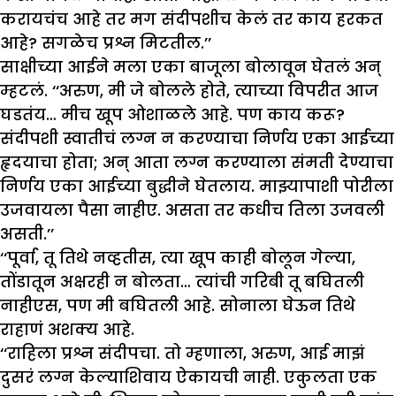
करायचंच आहे तर मग संदीपशीच केलं तर काय हरकत
आहे? सगळेच प्रश्न मिटतील.’’
साक्षीच्या आईने मला एका बाजूला बोलावून घेतलं अन्
म्हटलं. ‘‘अरुण, मी जे बोलले होते, त्याच्या विपरीत आज
घडतंय… मीच खूप ओशाळले आहे. पण काय करू?
संदीपशी स्वातीचं लग्न न करण्याचा निर्णय एका आईच्या
हृदयाचा होता; अन् आता लग्न करण्याला संमती देण्याचा
निर्णय एका आईच्या बुद्धीने घेतलाय. माझ्यापाशी पोरीला
उजवायला पैसा नाहीए. असता तर कधीच तिला उजवली
असती.’’
‘‘पूर्वा, तू तिथे नव्हतीस, त्या खूप काही बोलून गेल्या,
तोंडातून अक्षरही न बोलता… त्यांची गरिबी तू बघितली
नाहीएस, पण मी बघितली आहे. सोनाला घेऊन तिथे
राहाणं अशक्य आहे.
‘‘राहिला प्रश्न संदीपचा. तो म्हणाला, अरुण, आई माझं
दुसरं लग्न केल्याशिवाय ऐकायची नाही. एकुलता एक