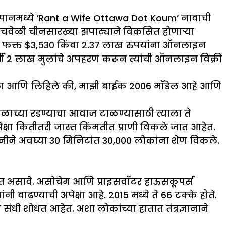
पानमध्ये ‘Rant a Wife Ottawa Dot Koum’ नावाची
्याचवेळी चीनसारख्या झपाट्याने विकसित होणाऱ्या
ुलीला फक्त $३,५३० किंवा २.३७ लाख रुपयांना ऑनलाइन
षी 2 लाख मुलांचे अपहरण करून त्यांची ऑनलाइन विक्री
कला आणि लिहिले की, माझी बाईक 2006 मॉडेल आहे आणि
ाच्या रडण्याचा आवाज टाळण्यासाठी त्याला ते
्षा कितीतरी जास्त किंमतीत प्राणी विकले जात आहेत.
ंपनीने अवघ्या 30 मिनिटांत 30,000 लोकांना शेण विकले.
 असावे. असोचेम आणि प्राइसवॉटर हाऊसकूपर्स
ी वाढण्याची अपेक्षा आहे. 2015 मध्ये ते 66 टक्के होते.
संधी शोधत आहेत. अशा लोकांच्या हातात तंत्रज्ञानाने