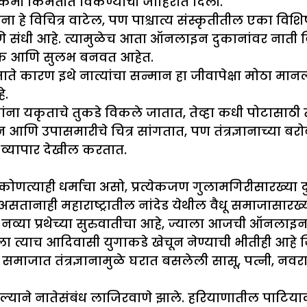
 कमी किमतीत विकण्याची जाहिरात दिली.
ना हे विचित्र वाटेल, पण पाश्चात्य संस्कृतीतील एका विशिष्
सोय आणि संधी आहे. त्यामुळेच आता ऑनलाइन दुकानांवर ना
ंजक आणि सुलभ बनवत आहेत.
ाते कारण इथे नात्यांचा सन्मान हा जीवापेक्षा मोठा म
े.
यांना यकृताचे तुकडे विकले जातात, तेव्हा कधी पोटासाठ
णि उपासमारीचे चित्र सांगतात, पण तंत्रज्ञानाच्या बर
े व्यापार देखील करतात.
कोणत्याही धर्माचा असो, प्रत्येकजण गुलामगिरीसारख्या द
असे असतानाही महाराष्ट्रातील नांदेड येथील वैधू समाजासार
या नव्या प्रथेच्या सुरुवातीचा आहे, ज्याला आजची ऑनलाइन
ती समाजाला त्याच आदिवासी युगाकडे खेचून नेण्याची भीतीह
ाजात तंत्रज्ञानामुळे घरात बसलेली सासू, पत्नी, नवरा 
ाने नातेसंबंध लाजिरवाणे झाले. हरियाणातील पाटियाकर