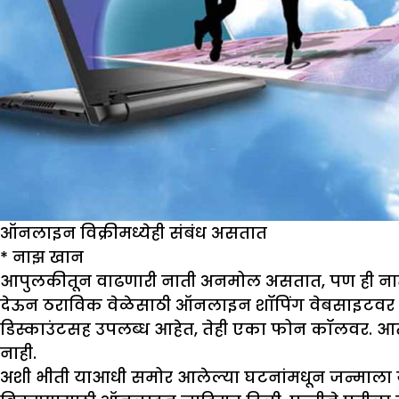
ऑनलाइन विक्रीमध्येही संबंध असतात
*
नाझ खान
आपुलकीतून वाढणारी नाती अनमोल असतात, पण ही नाती का
देऊन ठराविक वेळेसाठी ऑनलाइन शॉपिंग वेबसाइटवर नाती भ
डिस्काउंटसह उपलब्ध आहेत, तेही एका फोन कॉलवर. आताप
नाही.
अशी भीती याआधी समोर आलेल्या घटनांमधून जन्माला य