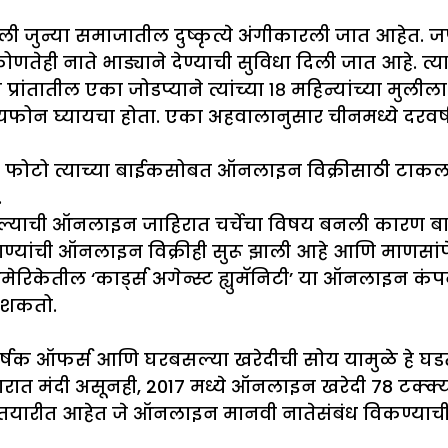
जुन्या समाजातील दुष्कृत्ये अंगीकारली जात आहेत. ज
णतेही नाते भाड्याने देण्याची सुविधा दिली जात आहे. त
प्रांतातील एका जोडप्याने त्यांच्या १८ महिन्यांच्या म
यफोन घ्यायचा होता. एका अहवालानुसार चीनमध्ये दरवर्
ोचा फोटो त्याच्या बाईकसोबत ऑनलाइन विक्रीसाठी टा
.
कल्याची ऑनलाइन जाहिरात चर्चेचा विषय बनली कारण बाळ
्यांची ऑनलाइन विक्रीही सुरू झाली आहे आणि माणसांपेक
 अमेरिकेतील ‘कार्ड्स अगेन्स्ट ह्युमॅनिटी’ या ऑनलाइन क
ू शकतो.
क ऑफर्स आणि घरबसल्या खरेदीची सोय यामुळे हे घडत
जारात मंदी असूनही, 2017 मध्ये ऑनलाइन खरेदी 78 टक्क्यांन
्या तयारीत आहेत जे ऑनलाइन मानवी नातेसंबंध विकण्याची 