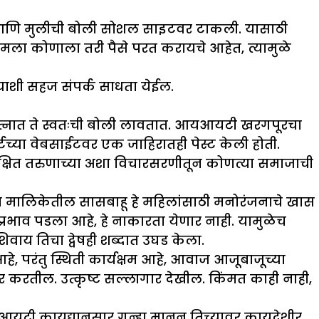
ा पत्नी आणि मुलीची बोली सोशल साइटवर टाकली. यासाठी
मला कोणाला तरी पैसे परत करायचे आहेत, त्यामुळे
्याशी सहज संपर्क साधता येईल.
प्रयत्नात ते स्वतःची बोली लावतात. आयआयटी खरगपूरचा
र्टच्या वेबसाईटवर एक जाहिरातही पेस्ट केली होती.
चशिक्षित तरुणाच्या अशा विचारसरणीतून कोणत्या समाजाची
 या मालिकेतील सासबाहू हे महिलांसाठी मनोरंजनाचे खास
च प्रभाव पडला आहे, हे नाकारता येणार नाही. यामुळेच
वाय तिचा द्वेषही शब्दात उघड केला.
े, परंतु स्थिती कार्यक्षम आहे, आवाज आजूबाजूच्या
दूर करतील. उत्कृष्ट सल्लागार देखील. किंमत काही नाही,
य आयटी कायद्यानुसार गुन्हा मानून तिच्यावर कायदेशीर