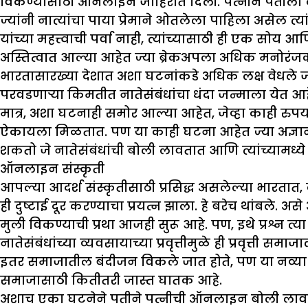
विकण्यासाठी ऑनलाइन जाहिरात दिली. पत्नीने पतीला
ज्यांनी नात्यांचा पाया प्रेमाने ओतलेला पाहिला असेल त्यां
यांच्या महत्त्वाची पर्वा नाही, त्यांच्यासाठी ही एक 
अस्तित्वात आल्या आहेत ज्या ब्रेकअपला अधिक मनोर
भारतासारख्या देशात अशा घटनांकडे अधिक लक्ष वेधले ज
परवडणाऱ्या किमतीत नातेसंबंधांचा धंदा जन्माला येत आह
मात्र, अशा घटनाही समोर आल्या आहेत, जेव्हा काही रुप
ऐकायला मिळतात. पण या काही घटना आहेत ज्या अज्ञान आ
शकतो जे नातेसंबंधांची बोली लावतात आणि त्यांच्यामध्य
ऑनलाइन संस्कृती
आपल्या आदर्श संस्कृतीसाठी प्रसिद्ध असलेल्या भारतात, 
ही दुष्टाई दूर करण्याचा प्रयत्न झाला. हे बरेच थांबले. 
मुली विकण्याची प्रथा आजही सुरू आहे. पण, इथे प्रश्न त्
नातेसंबंधांच्या व्यवसायाच्या प्रवृत्तीमुळे ही प्रवृत्
इतर समाजातील बंदीजन विकले जात होते, पण या नव्या सम
समाजासाठी कितीतरी जास्त घातक आहे.
अशाच एका घटनेने पतीने पत्नीची ऑनलाइन बोली लावल्य