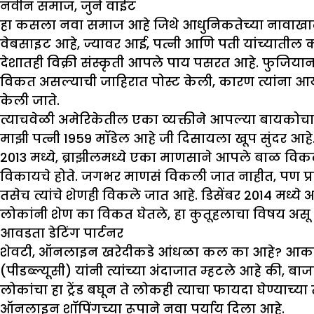
नवीन समाज
,
जुने वाईट
हा कसला नवा समाज आहे जिथे आधुनिकतेच्या नावाखाली 
वेबसाइट आहे, ज्यावर आई, पत्नी आणि पती यांच्यातील को
देशातही विक्री संस्कृती आपले पाय पसरत आहे. फुजियान 
विकत असल्याची जाहिरात पोस्ट केली, कारण त्यांना आ
केली जाते.
त्याचवेळी अमेरिकेतील एका व्यक्तीने आपल्या बायक
माझी पत्नी 1959 मॉडेल आहे जी दिसायला खूप सुंदर आहे
2013 मध्ये, ब्राझीलमध्ये एका माणसाने आपले बाळ वि
विकायचे होते. जगभर माणसं विकली जात नाहीत, पण प्राण
तसेच त्यांचे शेणही विकले जात आहे. डिसेंबर 2014 मध्ये
लोकांनी शेण का विकत घेतले, हा कुतूहलाचा विषय अस
आवडता डेटिंग पार्टनर
शेवटी, ऑनलाइन खरेदीकडे आंधळा कल का आहे? आकर्ष
(पीडब्ल्यूसी) यांनी त्यांच्या अंदाजात म्हटले आहे की, बा
लोकांचा हा ट्रेंड बघून ते लोकही त्याचा फायदा घेण्याच
ऑनलाइन शॉपिंगच्या रूपाने नवा पर्याय दिला आहे.