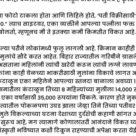
ीचा फोटो टाकला होता आणि लिहिले होते, ‘पती विक्रीसाठी
,500.” त्याच साइटवर, एका व्यक्तीने आपल्या पत्नीला फक्
प बोलतो, म्हणूनच मी ते इतक्या कमी किमतीत विकत आहे.
पल्या परीने लोकांमध्ये फुलू लागली आहे. किमान काहीही
लांचे सौदे करत आहेत. बिहार राज्यातील गरिबीने ग्रास
असताना महिलांनी त्यांची खरेदी करून त्यांची लग्ने लाव
लोकांना काही वेळच्या भाकरीसाठी मुलांना विकावे लागत
 कंटाळून एका महिलेने आपल्या स्तनदा बाळाला अवघ्या 1
समारीला कंटाळून तिच्या 8 महिन्यांच्या मुलीला 14,000 रु
 एका वर्षासाठी 35,000 रुपयांना विकले. कारण होते न
 नात्यातील पोकळपणा उघड झाला जेव्हा तिने तिच्या पतीव
ले विकल्याच्या घटना देशाच्या दुर्दशेची कहाणी सांगत 
ंत सुरूच आहे, मग त्यामागे कोणालातरी आनंदाने विकत घ्य
स्कृती भविष्यात कशी टिकून राहण्याची अपेक्षा करता य