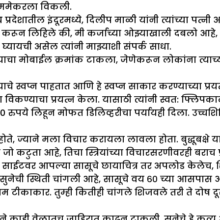
ल्ममेकरला विकली.
 मध्य प्रदेशातील इंदूरमध्ये, दिलीप माळी यांनी त्यांच्य
रून लिहिले की, मी कर्जाच्या ओझ्याखाली दबलो आहे, 
घ्यायची असेल त्यांनी माझ्याशी संपर्क साधा.
्याचा मोबाईल क्रमांक टाकला, जेणेकरून लोकांना त्याच
ण्याचे स्वप्न पाहतात आणि हे स्वप्न साकार करण्याच्या 
 विकण्याचा प्रयत्न केला. यासाठी त्यांनी स्वत: फ्लिपका
,200 रुपये लिहून मोफत डिलिव्हरीचा पर्यायही दिला. उच्
े, ज्याने मला विचार करायला लावला होता. बुद्धूबक्षे
ात जो कटुता आहे, तिचा स्त्रियांच्या विचारसरणीवरही बरा
ग साईटवर आपल्या सासूचे छायाचित्र तर अपलोड केलेच, शि
सुनेची स्थिती चांगली आहे, सासूचे वय ६० च्या आसपास आह
्तम टीकाकार. तुम्ही कितीही चांगले शिजवले तरी ते दोष 
इटने काही वेळातच जाहिरात काढून टाकली. सुनेचे हे कृत्