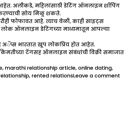
 ​​आहेत. अलीकडे, महिलांसाठी डेटिंग ऑनलाइन शॉपिंग
ग करण्याची सोय मिळू शकते.
न्हेगारीही फोफावत आहे. त्याच वेळी, काही साइट्स
िक लोक ऑनलाइन डेटिंगच्या माध्यमातून आपल्या
े अॅप्स भारतात खूप लोकप्रिय होत आहेत.
. किमतीच्या टॅगसह ऑनलाइन संबंधांची विक्री समाजात
e
,
marathi relationship article
,
online dating
,
on
relationship
,
rented relations
Leave a comment
ऑन
विक्
संब
अस