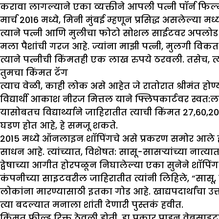
करावा लागल्याने एका व्यक्तीने आपली पत्नी पॉर्न फि
मार्च 2016 मध्ये, मिनी मुंबई म्हणून प्रसिद्ध असलेल्या
त्याने पत्नी आणि मुलीचा फोटो सोशल साईटवर अपलोड क
मला पैशांची गरज आहे. ज्यांना माझी पत्नी, मुलगी विकत 
त्याने पत्नीची किंमतही एक लाख रुपये ठरवली. तसेच, त
तुमचा किंमत टॅग
त्याच वेळी, काही लोक असे आहेत जे रातोरात श्रीमंत हो
विद्यार्थी आकाश नीरज मित्तल याने फ्लिपकार्टवर स्वत:ला
यासोबतच विद्यार्थ्याने जाहिरातीत त्याची किंमत 27,60
घडण होत आहे, हे समजू शकते.
2015 मध्ये ऑनलाइन शॉपिंगचे असे प्रकरण समोर आले होत
साधन आहे. त्यांच्यात, विशेषत: सासू-सासऱ्यांच्या नात्य
द्वेषाच्या आगीत होरपळून निघालेल्या एका सुनेने शॉपिं
कंपनीच्या साइटवरील जाहिरातीत त्यांनी लिहिले, “सासू, 
लोकांना मारण्यासाठी इतका गोड आहे. खाद्यपदार्थांचा उत
त्या बदल्यात मनाला शांती देणारी पुस्तकं हवीत.
किंमत फील्ड रिक्त ठेवली होती. हा प्रकार पाहून वेबसा