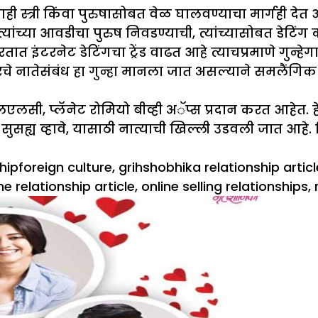
 स्त्री किंवा पुरुषासोबत वेळ घालवण्याचा मार्गही देत
्यांच्या आवडीचा पुरुष निवडण्याची, त्यांच्यासोबत डेटिं
 भारतात इंटरनेट डेटिंगचा ट्रेंड वाढत आहे त्याचप्रमाणे गु
रचे नातेसंबंध हा गुन्हा मानला जात असल्याने समलैंग
सी, प्लॅनेट रोमियो बीव्ही अॅप्स प्रदान करत आहेत. ह
ुसह्य व्हावे, यासाठी नात्याची खिल्ली उडवली जात आहे
es
Tags
hip
foreign culture
,
grihshobhika relationship articl
ne relationship article
,
online selling relationships
,