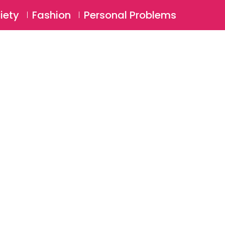
⚲
BSCRIBE
Login
iety
Fashion
Personal Problems
⚲