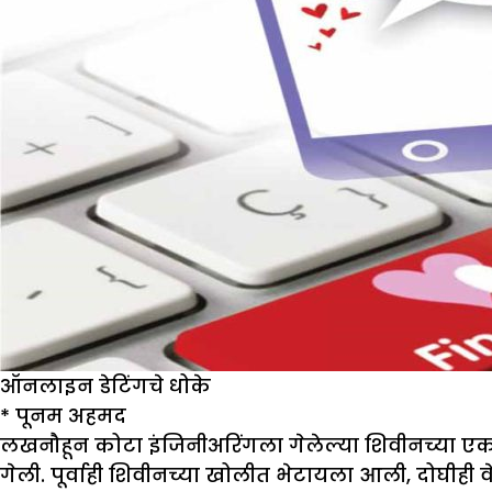
ऑनलाइन डेटिंगचे धोके
*
पूनम अहमद
लखनौहून कोटा इंजिनीअरिंगला गेलेल्या शिवीनच्या एका 
गेली. पूर्वाही शिवीनच्या खोलीत भेटायला आली, दोघीही वेग