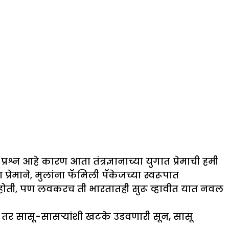
 आहे कारण आता तंत्रज्ञानाच्या युगात प्रेमाची हमी
रेमाने, मुलांना फॅमिली पॅकेजच्या स्वरूपात
 होती, पण लवकरच ती भारतातही सुरू व्हावीत यात नवल
र सासू-सासऱ्यांशी खटके उडवणारी सून, सासू