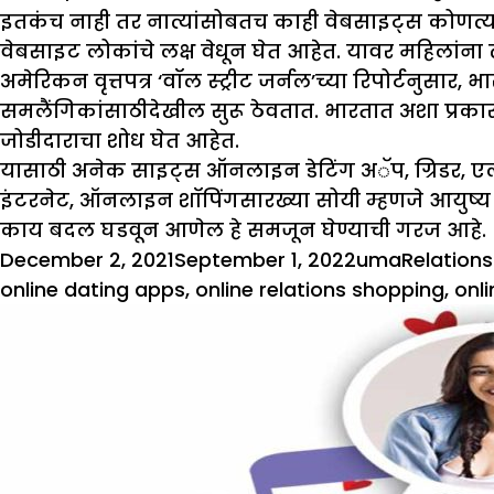
इतकंच नाही तर नात्यांसोबतच काही वेबसाइट्स कोणत्याही
वेबसाइट लोकांचे लक्ष वेधून घेत आहेत. यावर महिलांना त
अमेरिकन वृत्तपत्र ‘वॉल स्ट्रीट जर्नल’च्या रिपोर्टनुसार,
समलैंगिकांसाठीदेखील सुरू ठेवतात. भारतात अशा प्रका
जोडीदाराचा शोध घेत आहेत.
यासाठी अनेक साइट्स ऑनलाइन डेटिंग अॅप, ग्रिडर, एलएल
इंटरनेट, ऑनलाइन शॉपिंगसारख्या सोयी म्हणजे आयुष्य स
काय बदल घडवून आणेल हे समजून घेण्याची गरज आहे.
Posted
Author
Categori
December 2, 2021
September 1, 2022
uma
Relations
on
online dating apps
,
online relations shopping
,
onli