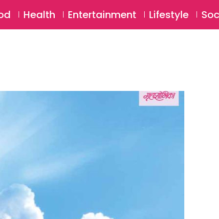
SU
od
Health
Entertainment
Lifestyle
Soc