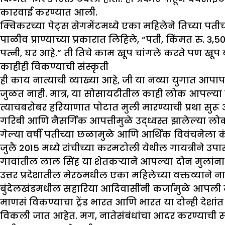
कारवाई करण्यात आली.
क्विकरच्या पेट्स सेगमेंटमध्ये एका महिलेने तिच्या पत
पाळीव प्राण्याच्या प्रकारात लिहिले, “पती, किंमत रु. 3
पत्नी, घर आहे.” ती तिचे काम खूप चांगले करते पण खू
काहीही विकण्याची संस्कृती
ही काय नात्याची व्याख्या आहे, जी या नव्या युगात आपा
जुळत नाही. मात्र, या सोसायटीतील काही लोक आपल्या मु
त्याचबरोबर हरियाणात पोटात मुली मारण्याची प्रथा सुरू 
गरिबी आणि नैसर्गिक आपत्तीमुळे उद्ध्वस्त झालेल्या 
गेल्या वर्षी पतीच्या छळामुळे आणि आर्थिक विवंचनेला
जुलै 2015 मध्ये रांचीच्या करमटोली येथील गायत्रीने उपा
गावातील लाल सिंह या शेतकऱ्याने आपल्या दोन मुलांना
उत्तर प्रदेशातील मेरठमधील एका महिलेच्या वक्तव्याने
बुंदेलखंडमधील सहारिया आदिवासींनी कर्जामुळे आपली मु
माणसं विकण्याचा ट्रेंड भारत आणि भारत या दोन्ही देशा
विकली जात आहेत. मग, नातेसंबंधांचा आदर करण्याची सं