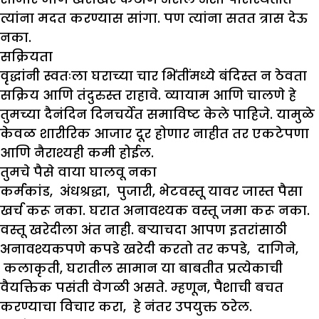
त्यांना मदत करण्यास सांगा. पण त्यांना सतत त्रास देऊ
नका.
सक्रियता
वृद्धांनी स्वतःला घराच्या चार भिंतींमध्ये बंदिस्त न ठेवता
सक्रिय आणि तंदुरुस्त राहावे. व्यायाम आणि चालणे हे
तुमच्या दैनंदिन दिनचर्येत समाविष्ट केले पाहिजे. यामुळे
केवळ शारीरिक आजार दूर होणार नाहीत तर एकटेपणा
आणि नैराश्यही कमी होईल.
तुमचे पैसे वाया घालवू नका
कर्मकांड, अंधश्रद्धा, पुजारी, भेटवस्तू यावर जास्त पैसा
खर्च करू नका. घरात अनावश्यक वस्तू जमा करू नका.
वस्तू खरेदीला अंत नाही. बऱ्याचदा आपण इतरांसाठी
अनावश्यकपणे कपडे खरेदी करतो तर कपडे, दागिने,
कलाकृती, घरातील सामान या बाबतीत प्रत्येकाची
वैयक्तिक पसंती वेगळी असते. म्हणून, पैशाची बचत
करण्याचा विचार करा, हे नंतर उपयुक्त ठरेल.