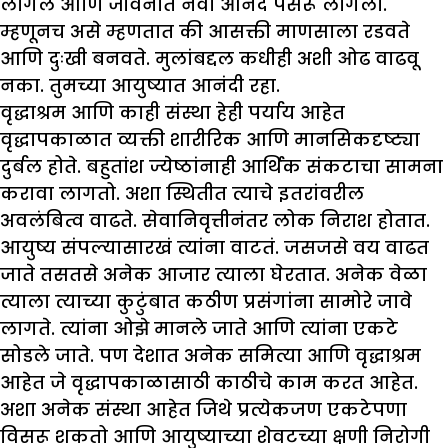
लागले आणि जीवनात नवा आनंद पसरू लागला.
म्हणूनच असे म्हणतात की आसक्ती माणसाला रडवते
आणि दुःखी बनवते. मुलांबद्दल कधीही अशी ओढ वाढवू
नका. तुमच्या आयुष्यात आनंदी रहा.
वृद्धाश्रम आणि काही संस्था हेही पर्याय आहेत
वृद्धापकाळात व्यक्ती शारीरिक आणि मानसिकदृष्ट्या
दुर्बल होते. बहुतांश ज्येष्ठांनाही आर्थिक संकटाचा सामना
करावा लागतो. अशा स्थितीत त्याचे इतरांवरील
अवलंबित्व वाढते. सेवानिवृत्तीनंतर लोक निराश होतात.
आयुष्य संपल्यासारखं त्यांना वाटतं. जसजसे वय वाढत
जाते तसतसे अनेक आजार त्याला घेरतात. अनेक वेळा
त्याला त्याच्या कुटुंबात कठीण प्रसंगांना सामोरे जावे
लागते. त्यांना ओझे मानले जाते आणि त्यांना एकटे
सोडले जाते. पण देशात अनेक समित्या आणि वृद्धाश्रम
आहेत जे वृद्धापकाळासाठी काठीचे काम करत आहेत.
अशा अनेक संस्था आहेत जिथे प्रत्येकजण एकटेपणा
विसरू शकतो आणि आयुष्याच्या शेवटच्या क्षणी निरोगी