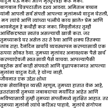
वाटून घेऊ नका आणि मृत्यूपत्रही करू नका.
बागबान चित्रपटातील दृश्य आठवा. अमिताभ बच्चन
यांनी आपली सर्व संपत्ती आपल्या मुलांमध्ये वाटून घेतली,
मग त्यांचे आणि त्यांच्या पत्नीचे काय झाले? प्रेम आणि
भावनेतून हे कधीही करू नका. निवृत्तीनंतर तुम्ही
आर्थिकदृष्ट्या स्वतंत्र असल्याची खात्री करा. जर
तुमच्याकडे घर असेल तर ते ठेवा आणि शक्य तितक्या
लांब राहा. दैनंदिन खर्चाचे व्यवस्थापन करण्यासाठी एक
रुपया सोबत ठेवा. तुमच्या मुलांवर अनावश्यक पैसे खर्च
करण्याऐवजी स्वतःसाठी पैसे वाचवा. आपल्यापैकी
बहुतेक सर्व काही संपवतो आणि वृद्धापकाळात आपल्या
मुलांना वाटून देतो, हे योग्य नाही.
जीवनात एक उद्देश शोधा
एक सेवानिवृत्त व्यक्ती म्हणून, तुमच्या हातात वेळ आहे,
इतरांसाठी तुमच्या जबाबदाऱ्या मर्यादित आहेत आणि
भविष्यासाठी तुम्ही तुमच्या संपत्तीमध्ये सुरक्षित आहात. तर
तुमच्या मुलांनी त्यांचे करिअर पाहावे, मुलांचे संगोपन