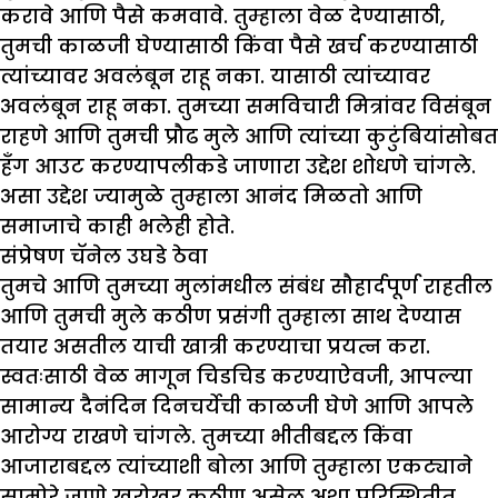
करावे आणि पैसे कमवावे. तुम्हाला वेळ देण्यासाठी,
तुमची काळजी घेण्यासाठी किंवा पैसे खर्च करण्यासाठी
त्यांच्यावर अवलंबून राहू नका. यासाठी त्यांच्यावर
अवलंबून राहू नका. तुमच्या समविचारी मित्रांवर विसंबून
राहणे आणि तुमची प्रौढ मुले आणि त्यांच्या कुटुंबियांसोबत
हँग आउट करण्यापलीकडे जाणारा उद्देश शोधणे चांगले.
असा उद्देश ज्यामुळे तुम्हाला आनंद मिळतो आणि
समाजाचे काही भलेही होते.
संप्रेषण चॅनेल उघडे ठेवा
तुमचे आणि तुमच्या मुलांमधील संबंध सौहार्दपूर्ण राहतील
आणि तुमची मुले कठीण प्रसंगी तुम्हाला साथ देण्यास
तयार असतील याची खात्री करण्याचा प्रयत्न करा.
स्वतःसाठी वेळ मागून चिडचिड करण्याऐवजी, आपल्या
सामान्य दैनंदिन दिनचर्येची काळजी घेणे आणि आपले
आरोग्य राखणे चांगले. तुमच्या भीतीबद्दल किंवा
आजाराबद्दल त्यांच्याशी बोला आणि तुम्हाला एकट्याने
सामोरे जाणे खरोखर कठीण असेल अशा परिस्थितीत