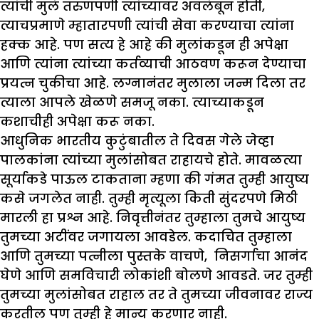
त्यांची मुलं तरुणपणी त्यांच्यावर अवलंबून होती,
त्याचप्रमाणे म्हातारपणी त्यांची सेवा करण्याचा त्यांना
हक्क आहे. पण सत्य हे आहे की मुलांकडून ही अपेक्षा
आणि त्यांना त्यांच्या कर्तव्याची आठवण करून देण्याचा
प्रयत्न चुकीचा आहे. लग्नानंतर मुलाला जन्म दिला तर
त्याला आपले खेळणे समजू नका. त्याच्याकडून
कशाचीही अपेक्षा करू नका.
आधुनिक भारतीय कुटुंबातील ते दिवस गेले जेव्हा
पालकांना त्यांच्या मुलांसोबत राहायचे होते. मावळत्या
सूर्याकडे पाऊल टाकताना म्हणा की गंमत तुम्ही आयुष्य
कसे जगलेत नाही. तुम्ही मृत्यूला किती सुंदरपणे मिठी
मारली हा प्रश्न आहे. निवृत्तीनंतर तुम्हाला तुमचे आयुष्य
तुमच्या अटींवर जगायला आवडेल. कदाचित तुम्हाला
आणि तुमच्या पत्नीला पुस्तके वाचणे, निसर्गाचा आनंद
घेणे आणि समविचारी लोकांशी बोलणे आवडते. जर तुम्ही
तुमच्या मुलांसोबत राहाल तर ते तुमच्या जीवनावर राज्य
करतील पण तुम्ही हे मान्य करणार नाही.