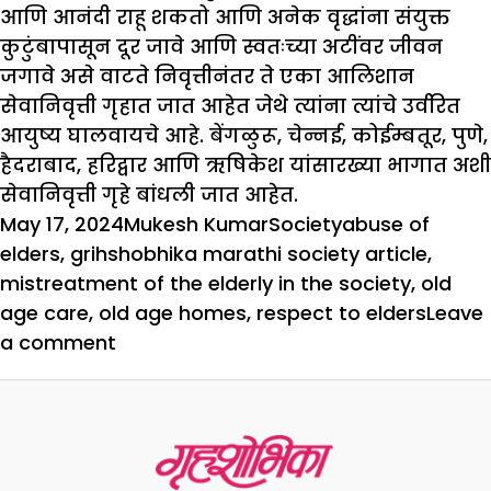
आणि आनंदी राहू शकतो आणि अनेक वृद्धांना संयुक्त
कुटुंबापासून दूर जावे आणि स्वतःच्या अटींवर जीवन
जगावे असे वाटते निवृत्तीनंतर ते एका आलिशान
सेवानिवृत्ती गृहात जात आहेत जेथे त्यांना त्यांचे उर्वरित
आयुष्य घालवायचे आहे. बेंगळुरू, चेन्नई, कोईम्बतूर, पुणे,
हैदराबाद, हरिद्वार आणि ऋषिकेश यांसारख्या भागात अशी
सेवानिवृत्ती गृहे बांधली जात आहेत.
Posted
Author
Categories
Tags
May 17, 2024
Mukesh Kumar
Society
abuse of
on
elders
,
grihshobhika marathi society article
,
mistreatment of the elderly in the society
,
old
age care
,
old age homes
,
respect to elders
Leave
on
a comment
म्हातारपणी
तुमचा
मुलगा
तुमची
काळजी