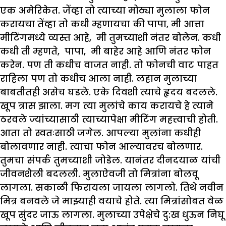
एक अमेरिकेत. जेंव्हा तो त्याच्या मोठ्या मुलाला फोन
करायचा तेंव्हा तो कधी म्हणायचा की पापा, मी आत्ता
मीटिंगमध्ये व्यस्त आहे, मी तुमच्याशी नंतर बोलेन. कधी
कधी ती म्हणते, पापा, मी बाहेर आहे आणि नंतर फोन
करेन. पण ती कधीच वाजत नाही. तो फोनची वाट पाहत
राहिला पण तो कधीच आला नाही. लहान मुलाच्या
बाबतीतही असेच घडले. एके दिवशी त्याचे हृदय बदलले.
खूप त्रास झाला. मग त्या मुलांचे काय करायचे हे त्याने
ठरवले ज्यांच्यासाठी त्याच्यापेक्षा मीटिंग महत्त्वाची होती.
आता तो स्वतःसाठी जगेल. आपल्या मुलांना कधीही
बोलावणार नाही. त्याचा फोन आल्यावरच बोलणार.
तुमचा संपर्क तुमच्याशी जोडेल. यानंतर दीनदयाळ यांची
जीवनशैली बदलली. मुलाऐवजी तो मित्रांना बोलवू
लागला. सकाळी फिरायला जायला लागलो. तिथे नवीन
मित्र बनवले जे माझ्याही वयाचे होते. त्या मित्रांसोबत वेळ
खूप सुंदर जाऊ लागला. मुलाच्या उपेक्षेचे दु:ख धुऊन निघू