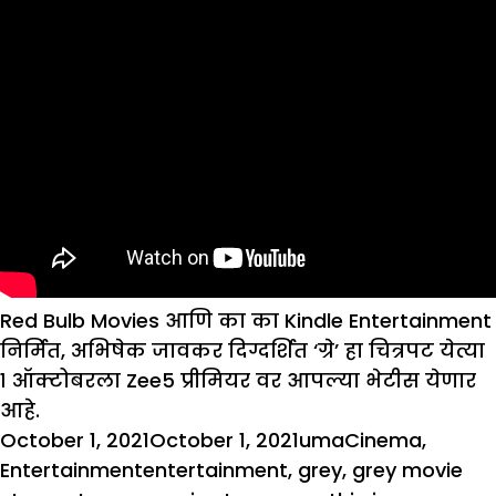
Red Bulb Movies आणि का का Kindle Entertainment
निर्मित, अभिषेक जावकर दिग्दर्शित ‘ग्रे’ हा चित्रपट येत्या
१ ऑक्टोबरला Zee5 प्रीमियर वर आपल्या भेटीस येणार
आहे.
Posted
Author
Categories
October 1, 2021
October 1, 2021
uma
Cinema
,
on
Tags
Entertainment
entertainment
,
grey
,
grey movie