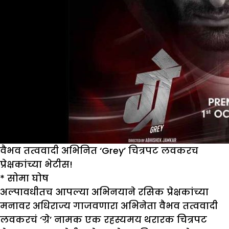
वैभव तत्ववादी अभिनित ‘Grey’ चित्रपट लवकरच
प्रेक्षकांच्या भेटीस!
*
सोमा घोष
अल्पावधीतच आपल्या अभिनयाने रसिक प्रेक्षकांच्या
मनावर अधिराज्य गाजवणारा अभिनेता वैभव तत्ववादी
लवकरचं ‘ग्रे’ नामक एक रहस्यमय थरारक चित्रपट