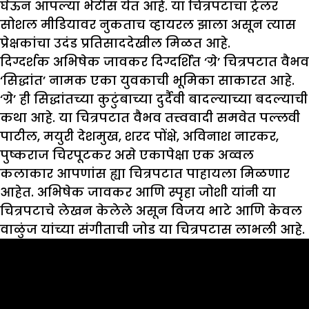
घेऊन आपल्या भेटीस येत आहे. या चित्रपटाचा ट्रेलर
सोशल मीडियावर नुकताच व्हायरल झाला असून त्यास
प्रेक्षकांचा उदंड प्रतिसाददेखील मिळत आहे.
दिग्दर्शक अभिषेक जावकर दिग्दर्शित ‘ग्रे’ चित्रपटात वैभव
‘सिद्धांत’ नामक एका युवकाची भूमिका साकारत आहे.
‘ग्रे’ ही सिद्धांतच्या कुटुंबाच्या दुर्दैवी बादल्याच्या बदल्याची
कथा आहे. या चित्रपटात वैभव तत्त्ववादी समवेत पल्लवी
पाटील, मयुरी देशमुख, शरद पोंक्षे, अविनाश नारकर,
पुष्कराज चिरपूटकर असे एकापेक्षा एक अव्वल
कलाकार आपणांस ह्या चित्रपटात पाहायला मिळणार
आहेत. अभिषेक जावकर आणि स्पृहा जोशी यांनी या
चित्रपटाचे लेखन केलेले असून विजय भाटे आणि केवल
वाळुंज यांच्या संगीताची जोड या चित्रपटास लाभली आहे.