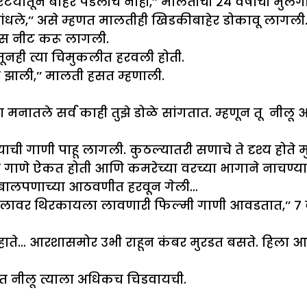
रटयातून बाहेर पडलीच नाही,’’ मालतीची २४ वर्षांची म
बांधले,’’ असे म्हणत मालतीही खिडकीबाहेर डोकावू लागली
केस नीट करू लागली.
अजूनही त्या चिमुकलीत हरवली होती.
 झाली,’’ मालती हसत म्हणाली.
्या मनातले सर्व काही तुझे डोळे सांगतात. म्हणून तू नी
्याची गाणी पाहू लागली. कुठल्यातरी सणाचे ते दृश्य होत
न गाणे ऐकत होती आणि कमरेच्या वरच्या भागाने नाचण्यात
ा बालपणाच्या आठवणीत हरवून गेली…
तालावर थिरकायला लावणारी फिल्मी गाणी आवडतात,’’ ७ वर्ष
े… आरशासमोर उभी राहून कंबर मुरडत बसते. हिला आणखी 
हणत नीलू त्याला अधिकच चिडवायची.