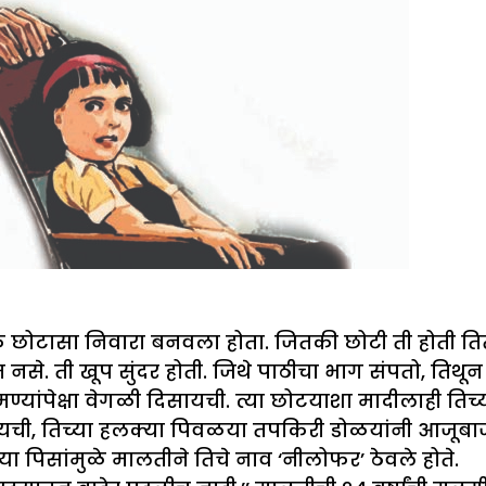
ोटासा निवारा बनवला होता. जितकी छोटी ती होती तितकेच
नसे. ती खूप सुंदर होती. जिथे पाठीचा भाग संपतो, तिथू
यांपेक्षा वेगळी दिसायची. त्या छोटयाशा मादीलाही तिच्
यची, तिच्या हलक्या पिवळया तपकिरी डोळयांनी आजूबाजू
या पिसांमुळे मालतीने तिचे नाव ‘नीलोफर’ ठेवले होते.