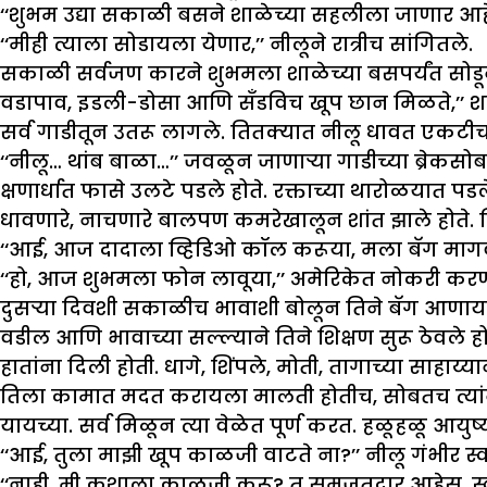
‘‘शुभम उद्या सकाळी बसने शाळेच्या सहलीला जाणार आहे.
‘‘मीही त्याला सोडायला येणार,’’ नीलूने रात्रीच सांगितले.
सकाळी सर्वजण कारने शुभमला शाळेच्या बसपर्यंत सोडून 
वडापाव, इडली-डोसा आणि सँडविच खूप छान मिळते,’’ शा
सर्व गाडीतून उतरू लागले. तितक्यात नीलू धावत एकटीच
‘‘नीलू… थांब बाळा…’’ जवळून जाणाऱ्या गाडीच्या ब्रेक
क्षणार्धात फासे उलटे पडले होते. रक्ताच्या थारोळयात पड
धावणारे, नाचणारे बालपण कमरेखालून शांत झाले होते. तिचे
‘‘आई, आज दादाला व्हिडिओ कॉल करूया, मला बॅग मागव
‘‘हो, आज शुभमला फोन लावूया,’’ अमेरिकेत नोकरी करणाऱ्
दुसऱ्या दिवशी सकाळीच भावाशी बोलून तिने बॅग आणायल
वडील आणि भावाच्या सल्ल्याने तिने शिक्षण सुरू ठेवले हो
हातांना दिली होती. धागे, शिंपले, मोती, तागाच्या साहाय्
तिला कामात मदत करायला मालती होतीच, सोबतच त्यांन
यायच्या. सर्व मिळून त्या वेळेत पूर्ण करत. हळूहळू आयुष
‘‘आई, तुला माझी खूप काळजी वाटते ना?’’ नीलू गंभीर स्
‘‘नाही, मी कशाला काळजी करू? तू समजूतदार आहेस. स्वत