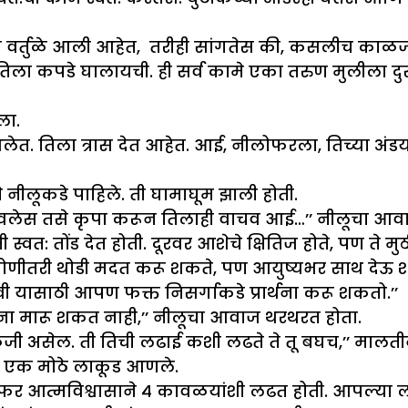
ी वर्तुळे आली आहेत, तरीही सांगतेस की, कसलीच काळजी न
 कपडे घालायची. ही सर्व कामे एका तरुण मुलीला दुसऱ्य
ा.
. तिला त्रास देत आहेत. आई, नीलोफरला, तिच्या अंडयां
ीलूकडे पाहिले. ती घामाघूम झाली होती.
वलेस तसे कृपा करून तिलाही वाचव आई…’’ नीलूचा आवाज
 स्वत: तोंड देत होती. दूरवर आशेचे क्षितिज होते, पण त
रे कोणीतरी थोडी मदत करू शकते, पण आयुष्यभर साथ देऊ 
ी यासाठी आपण फक्त निसर्गाकडे प्रार्थना करू शकतो.’’
ांना मारू शकत नाही,’’ नीलूचा आवाज थरथरत होता.
काळजी असेल. ती तिची लढाई कशी लढते ते तू बघच,’’ मा
आतून एक मोठे लाकूड आणले.
ोफर आत्मविश्वासाने ४ कावळयांशी लढत होती. आपल्या लहा