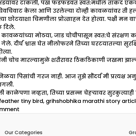
ंडयांवर टाकली, पंख फडफडवत स्वत:मधील ताकद एकवट
िवचिवाट केला आणि उरलेल्या दोन्ही कावळयांवर ती हल
 छोटयाशा चिमणीला प्रोत्साहन देत होत्या. पक्षी मन व
 दिले.
ी. कावळयांच्या मोठया, जाड चोचीपासून स्वत:चे संरक्ष
 दीर्घ श्वास घेत नीलोफरने तिच्या घरटयातल्या सुरक्षि
त्या.
 चोच मारल्यामुळे शरीरावर ठिकठिकाणी जखमा झाल्या होत
या पिसांची गरज नाही. आज तुझे सौंदर्य मी प्रत्यक्ष अनुभ
ागली.
ाळेपणा नव्हता, तिच्या प्रसन्न चेहऱ्यावर सुरकुत्याही 
s
feather tiny bird
,
grihshobhika marathi story artic
on
omment
नीलोफर
Our Categories
Gr