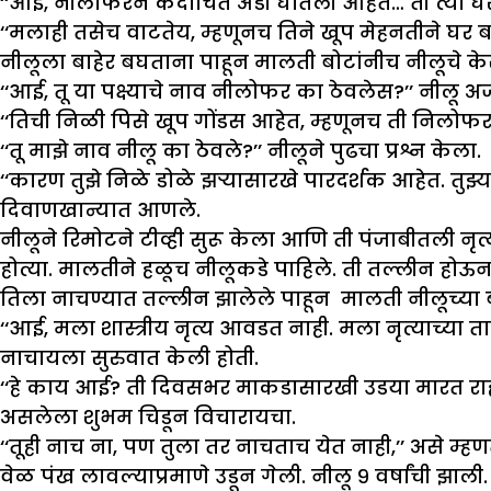
‘‘आई, नीलोफरने कदाचित अंडी घातली आहेत… ती त्या घ
‘‘मलाही तसेच वाटतेय, म्हणूनच तिने खूप मेहनतीने घर 
नीलूला बाहेर बघताना पाहून मालती बोटांनीच नीलूचे 
‘‘आई, तू या पक्ष्याचे नाव नीलोफर का ठेवलेस?’’ नीलू 
‘‘तिची निळी पिसे खूप गोंडस आहेत, म्हणूनच ती निलोफर
‘‘तू माझे नाव नीलू का ठेवले?’’ नीलूने पुढचा प्रश्न केला.
‘‘कारण तुझे निळे डोळे झऱ्यासारखे पारदर्शक आहेत. तुझ
दिवाणखान्यात आणले.
नीलूने रिमोटने टीव्ही सुरू केला आणि ती पंजाबीतली नृत
होत्या. मालतीने हळूच नीलूकडे पाहिले. ती तल्लीन होऊ
तिला नाचण्यात तल्लीन झालेले पाहून मालती नीलूच्य
‘‘आई, मला शास्त्रीय नृत्य आवडत नाही. मला नृत्याच्या 
नाचायला सुरुवात केली होती.
‘‘हे काय आई? ती दिवसभर माकडासारखी उडया मारत राहात
असलेला शुभम चिडून विचारायचा.
‘‘तूही नाच ना, पण तुला तर नाचताच येत नाही,’’ असे म्
वेळ पंख लावल्याप्रमाणे उडून गेली. नीलू ९ वर्षांची झाली.