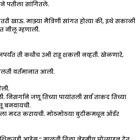
ने पतीला सांगितले.
री खाऊ. माझ्या मैत्रिणी सांगत होत्या की, इथे सकाळी
 नीलू म्हणाली.
 आजपर्यंत ती कधीच उभी राहू शकली नव्हती. खेळणारे,
ालती वर्तमानात आली.
ेली.
. निसर्गाने जणू तिच्या पायांतली सर्व ताकद तिच्या
स्तू बनवायची.
यला मदत करायची. मोठमोठया बुटीकमधून ऑर्डर
शिकतही आहेस,’’ मालती तिला नेहमीच प्रोत्साहन देत