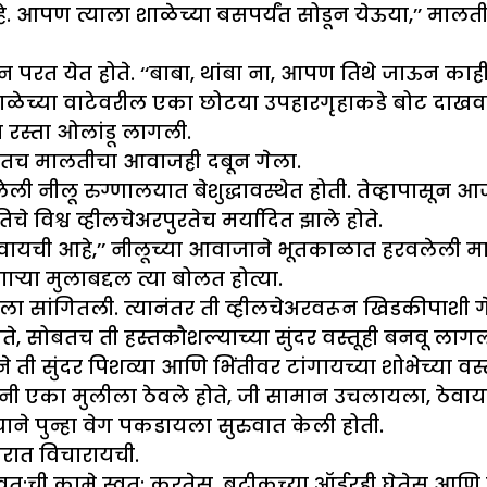
 आपण त्याला शाळेच्या बसपर्यंत सोडून येऊया,’’ मालती
परत येत होते. ‘‘बाबा, थांबा ना, आपण तिथे जाऊन काहीत
ळेच्या वाटेवरील एका छोटया उपहारगृहाकडे बोट दाखवत
 रस्ता ओलांडू लागली.
सोबतच मालतीचा आवाजही दबून गेला.
लेली नीलू रुग्णालयात बेशुद्धावस्थेत होती. तेव्हापासून
 विश्व व्हीलचेअरपुरतेच मर्यादित झाले होते.
ायची आहे,’’ नीलूच्या आवाजाने भूतकाळात हरवलेली म
या मुलाबद्दल त्या बोलत होत्या.
ा सांगितली. त्यानंतर ती व्हीलचेअरवरून खिडकीपाशी ग
ते, सोबतच ती हस्तकौशल्याच्या सुंदर वस्तूही बनवू लागली
याने ती सुंदर पिशव्या आणि भिंतीवर टांगायच्या शोभेच्या व
ी एका मुलीला ठेवले होते, जी सामान उचलायला, ठेवा
्याने पुन्हा वेग पकडायला सुरुवात केली होती.
वरात विचारायची.
:ची कामे स्वत: करतेस. बुटीकच्या ऑर्डरही घेतेस आणि 