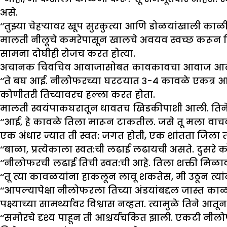
असे.
‘‘तुझ्या चेहऱ्यावर खूप सुरकुत्या आणि डोळयांखाली काळ
मालती नीलूचे कमरेपासून खालचे अवयव स्वच्छ करून तिला
सामना दोघीही रोजच करत होत्या.
अचानक चिवचिव आवाजासोबत कावकावचा आवाज आल
‘‘ते बघ आई. नीलोफरच्या घरटयात ३-४ कावळे एकत्र आलेत
कोणीतरी तिच्यावरच हल्ला करत होता.
मालती स्वयंपाकघरातून धावतच खिडकीपाशी आली. तिने न
‘‘आई, हे कावळे तिला मारून टाकतील. जसे तू मला वाच
एक अंधार ज्यात ती स्वत: जगत होती, एक शांतता जिला ती
‘‘बाळा, प्रत्येकाला स्वत:ची लढाई लढायची असते. दुस
‘‘नीलोफरची लढाई तिची स्वत:ची आहे. तिला शक्ती मिळाव
‘‘तू त्या कावळयांना हाकलून लावू शकतेस, मी उठून त्य
‘‘आपल्यापेक्षा नीलोफरला तिच्या अंडयांबद्दल जास्त 
पक्ष्याच्या सामर्थ्यावर विश्वास नव्हता. त्यामुळे तिने 
‘‘समोरचे दृश्य पाहून ती आश्चर्यचकित झाली. एकटी नील