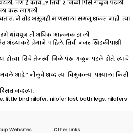
ली, पण हे काय…? तिची २ निळी पिसे गळून पडली.
्ला करू लागली.
ाचतात, जे तोंड असूनही माणसाला समजू शकत नाही. त्या
ण करणे थांबवून ती अधिक आक्रमक झाली.
त अंडयांकडे प्रेमाने पाहिले. तिची नजर खिडकीपाशी
्या. तिचे तेजस्वी निळे पंख गळून पडले होते. त्याचे
वले आहे,’’ नीलूचे शब्द त्या चिमुकल्या पक्ष्याला किती
दिसत नव्हत्या.
le
,
little bird nilofer
,
nilofer lost both legs
,
nilofers
oup Websites
Other Links