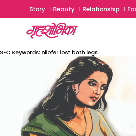
Story
Beauty
Relationship
Fo
SEO Keywords:
nilofer lost both legs