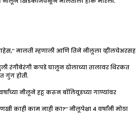
ुलगी नीलूने खिडकीजवळून मालतीला हाक मारली.
.
लू आहेस,’’ मालती म्हणाली आणि तिने नीलूला व्हीलचेअरसह
े मुली रंगीबेरंगी कपडे घालून ढोलाच्या तालावर थिरकत
 गुंग होती.
ांच्या नीलूने हट्ट करून बॉलिवूडच्या गाण्यांवर
काही काम नाही का?’’ नीलूपेक्षा ४ वर्षांनी मोठा