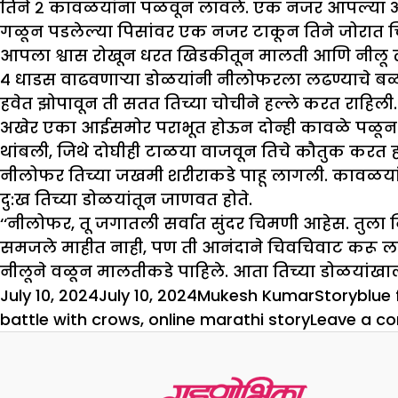
तिने २ कावळयांना पळवून लावले. एक नजर आपल्या अ
गळून पडलेल्या पिसांवर एक नजर टाकून तिने जोरात च
आपला श्वास रोखून धरत खिडकीतून मालती आणि नीलू त्या
४ धाडस वाढवणाऱ्या डोळयांनी नीलोफरला लढण्याचे बळ
हवेत झोपावून ती सतत तिच्या चोचीने हल्ले करत राहिल
अखेर एका आईसमोर पराभूत होऊन दोन्ही कावळे पळून गेले.
थांबली, जिथे दोघीही टाळया वाजवून तिचे कौतुक करत हो
नीलोफर तिच्या जखमी शरीराकडे पाहू लागली. कावळयांनी
दु:ख तिच्या डोळयांतून जाणवत होते.
‘‘नीलोफर, तू जगातली सर्वात सुंदर चिमणी आहेस. तुला निळ
समजले माहीत नाही, पण ती आनंदाने चिवचिवाट करू ल
नीलूने वळून मालतीकडे पाहिले. आता तिच्या डोळयांखाली क
Posted
Author
Categorie
Tags
July 10, 2024
July 10, 2024
Mukesh Kumar
Story
blue 
on
battle with crows
,
online marathi story
Leave a c