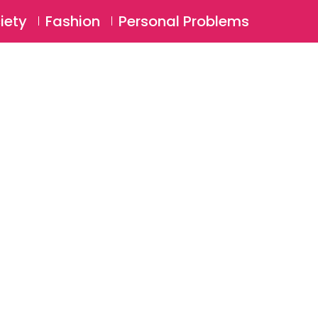
⚲
BSCRIBE
Login
iety
Fashion
Personal Problems
⚲