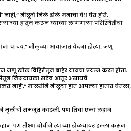
ाही,’’ नीलूचे निळे डोळे मनाचा वेध घेत होते.
ाच्या हातून करून घ्याव्या लागणाऱ्या परिस्थितीचा
ना वाचव,’’ नीलूच्या आवाजात वेदना होत्या, जणू
 जणू खोल विहिरीतून बाहेर यायचा प्रयत्न करत होता.
े मुठीतून निसटायला सदैव आतूर असायचे.
शकत नाही,’’ मालतीने नीलूचा हात आपल्या हातात घेतला,
लतीने मुलीची समजूत काढली, पण तिचा एका लहान
न पण तीक्ष्ण चोचीने त्यांच्या डोळयांवर हल्ला करून