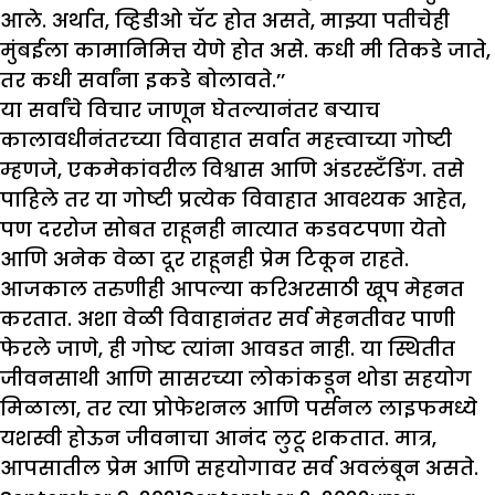
आले. अर्थात, व्हिडीओ चॅट होत असते, माझ्या पतीचेही
मुंबईला कामानिमित्त येणे होत असे. कधी मी तिकडे जाते,
तर कधी सर्वांना इकडे बोलावते.’’
या सर्वांचे विचार जाणून घेतल्यानंतर बऱ्याच
कालावधीनंतरच्या विवाहात सर्वात महत्त्वाच्या गोष्टी
म्हणजे, एकमेकांवरील विश्वास आणि अंडरस्टँडिंग. तसे
पाहिले तर या गोष्टी प्रत्येक विवाहात आवश्यक आहेत,
पण दररोज सोबत राहूनही नात्यात कडवटपणा येतो
आणि अनेक वेळा दूर राहूनही प्रेम टिकून राहते.
आजकाल तरुणीही आपल्या करिअरसाठी खूप मेहनत
करतात. अशा वेळी विवाहानंतर सर्व मेहनतीवर पाणी
फेरले जाणे, ही गोष्ट त्यांना आवडत नाही. या स्थितीत
जीवनसाथी आणि सासरच्या लोकांकडून थोडा सहयोग
मिळाला, तर त्या प्रोफेशनल आणि पर्सनल लाइफमध्ये
यशस्वी होऊन जीवनाचा आनंद लुटू शकतात. मात्र,
आपसातील प्रेम आणि सहयोगावर सर्व अवलंबून असते.