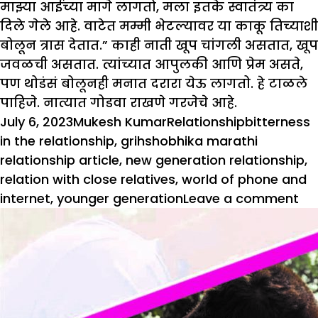
माझ्या आईच्या मागे लागतो, मला इतके स्वातंत्र्य का
दिले गेले आहे. वाटेत मम्मी भेटल्यावर या काकू तिच्याशी
बोलून त्रास देतात.” काही नाती खूप चांगली असतात, खूप
जवळची असतात. त्यांच्यात आपुलकी आणि प्रेम असते,
पण थोडंसं बोलूनही मनात दरारा येऊ लागतो. हे टाळले
पाहिजे. नात्यात गोडवा राखणे गरजेचे आहे.
Posted
Author
Categories
Tags
July 6, 2023
Mukesh Kumar
Relationship
bitterness
on
in the relationship
,
grihshobhika marathi
relationship article
,
new generation relationship
,
relation with close relatives
,
world of phone and
on
internet
,
younger generation
Leave a comment
बो
सोड
संब
जो