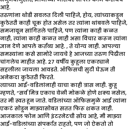
आहे.
तरुणांना थोडी सवलत दिली पाहिजे, होय, त्यांच्याकडून
कुठेतरी काही चूक होत असेल तर त्यांना थांबवले पाहिजे,
समजावून सांगितले पाहिजे, पण त्यांना काही कळत
नाही, त्यांना काही कळत नाही असा विचार करून त्यांना
ज्ञान देणे आपले कर्तव्य आहे. , ते योग्य नाही. आपल्या
समस्यांना कसे सामोरे जायचे हे आजच्या तरुण पिढीला
चांगलेच माहीत आहे. 27 वर्षीय कुहूला एकट्याने
सहलीला जायला आवडते. ऑफिसची सुटी घेऊन ती
अनेकदा कुठेतरी फिरते.
त्याच्या आई-वडिलांनाही याचा काही त्रास नाही. कुहू
म्हणते, “सर्व मित्र एकाच वेळी मोकळे होणे शक्य नसेल,
तर मी स्वतःहून जाते. वडिलांच्या ऑफिसमुळे आई त्यांना
एकटं सोडून माझ्यासोबत सतत फिरू शकत नाही.
आजकाल फोन आणि इंटरनेटची सोय आहे, मी माझ्या
आई-वडिलांच्या संपर्कात राहतो, पण जो ऐकतो तो