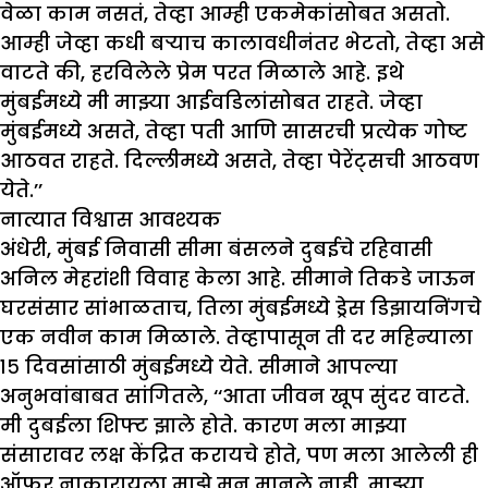
वेळा काम नसतं, तेव्हा आम्ही एकमेकांसोबत असतो.
आम्ही जेव्हा कधी बऱ्याच कालावधीनंतर भेटतो, तेव्हा असे
वाटते की, हरविलेले प्रेम परत मिळाले आहे. इथे
मुंबईमध्ये मी माझ्या आईवडिलांसोबत राहते. जेव्हा
मुंबईमध्ये असते, तेव्हा पती आणि सासरची प्रत्येक गोष्ट
आठवत राहते. दिल्लीमध्ये असते, तेव्हा पेरेंट्सची आठवण
येते.’’
नात्यात विश्वास आवश्यक
अंधेरी, मुंबई निवासी सीमा बंसलने दुबईचे रहिवासी
अनिल मेहरांशी विवाह केला आहे. सीमाने तिकडे जाऊन
घरसंसार सांभाळताच, तिला मुंबईमध्ये ड्रेस डिझायनिंगचे
एक नवीन काम मिळाले. तेव्हापासून ती दर महिन्याला
१५ दिवसांसाठी मुंबईमध्ये येते. सीमाने आपल्या
अनुभवांबाबत सांगितले, ‘‘आता जीवन खूप सुंदर वाटते.
मी दुबईला शिफ्ट झाले होते. कारण मला माझ्या
संसारावर लक्ष केंद्रित करायचे होते, पण मला आलेली ही
ऑफर नाकारायला माझे मन मानले नाही. माझ्या