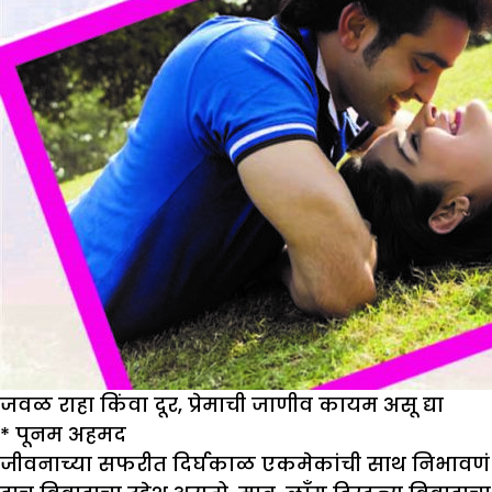
जवळ राहा किंवा दूर, प्रेमाची जाणीव कायम असू द्या
*
पूनम अहमद
जीवनाच्या सफरीत दिर्घकाळ एकमेकांची साथ निभावणं