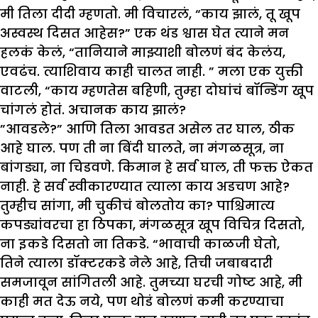
मी तिला दीदी म्हणतो. मी विचारलं, “काय झालं, तू खूप
अस्वस्थ दिसत आहेस?” एक थंड श्वास घेत त्याने मन
हलकं केलं, “तानियाने माझ्याशी बोलणं बंद केलंय,
एवढंच. त्याशिवाय काही चालत नाही. ” मला एक युक्ती
वाटली, “काय म्हणतेस बहिणी, तुम्हा दोघांचं बॉन्डिंग खूप
चांगलं होतं. अचानक काय झालं?
”आवडले?” आणि तिला आवडत असेल तर घाल, ठीक
आहे घाल. पण ती ना बिंदी घालते, ना मंगळसूत्र, ना
बांगड्या, ना चिडवणे. किमान हे सर्व घाल, ती फक्त ऐकत
नाही. हे सर्व स्वीकारण्यात त्याला काय अडचण आहे?
तुम्हीच सांगा, मी चुकीचं बोलतोय का? पाश्चिमात्य
कपड्यांवरचा हा ठिपका, मंगळसूत्र खूप विचित्र दिसतो,
ना इकडे दिसतो ना तिकडे. “भावाची काळजी घेतो,
तिने त्याला डॉक्टरकडे नेले आहे, तिची जबाबदारी
समजावून सांगितली आहे. तुमच्या घरची गोष्ट आहे, मी
काही मत देऊ नये, पण थोडं बोलणं कमी करण्याचा