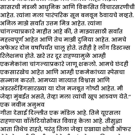
सासरची मंडळी आधुनिक आणि विकसित विचारसरणीची
आहेत. त्यांना मला पारंपरिक सून बनवून ठेवायचे नव्हते.
अनिल माझे सर्वात उत्तम मित्र आहेत. त्यांना
चांगल्याप्रकारे माहीत आहे की, ते माझ्यासाठी सर्वात
महत्त्वपूर्ण आहेत आणि तेच माझी दुनिया आहेत. आमचे
अफेअर दोन वर्षांपर्यंत चालू होते. तरीही हे लाँग डिस्टन्स
रिलेशनच होते. खरे तर दूर राहण्यामुळे आम्ही
एकमेकांना चांगल्याप्रकारे जाणू शकलो. आमचे छंदही
एकसारखेच आहेत आणि आम्ही एकमेकांच्या स्पेसचा
सन्मान करतो. आमच्या नात्यात विश्वास आणि
अंडरस्टँडिंगसारख्या या दोन मजबूत गोष्टी आहेत. मी
जेव्हा मुंबईत असते, तेव्हा मला त्यांची खूप आठवण येते.’’
एक नवीन अनुभव
गीता देसाई दिल्लीत एक मॉडेल आहे. तिने यूएसला
राहणाऱ्या वॉलेंटियोसोबत विवाह केला आहे. तीसुद्धा
आता तिथेच राहते, परंतु तिला जेव्हा एखाद्या शोची ऑफर