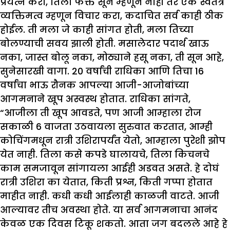
प्रयत्न करा, तिला फक्त सून म्हणून नाही तर एक स्वतंत्र
व्यक्तिमत्व म्हणून विचार करा, कदाचित सर्व काही ठीक
होईल. ती मला जे काही सांगत होती, मला तिच्या
बोलण्याची सवय झाली होती. मसालेदार पदार्थ खाऊ
नका, जास्त बोलू नका, मोठ्याने हसू नका, ती सून आहे,
सुनेसारखी वागा. 20 वर्षांची राधिका आणि तिचा 16
वर्षांचा भाऊ रौनक आपल्या आजी-आजोबांच्या
आगमनाने खूप अस्वस्थ होतात. राधिका सांगते,
“आजीला ती खूप आवडते, पण आजी आम्हाला रोज
सकाळी 6 वाजता उठवायला सुरुवात करतात, आम्ही
कोचिंगमधून रात्री उशिरापर्यंत येतो, आम्हाला पुरेशी झोप
येत नाही. तिला कसे कपडे घालायचे, तिला किचनचे
काम समजावून सांगायला आईही अडवत असते. हे दोघं
रात्री उशिरा का येतात, किती प्रश्न, किती गप्पा होतात
माहीत नाही. कधी कधी आईलाही काळजी वाटते. आजी
आल्यावर तीच अवस्था होते. या सर्व आगमनाचा आनंद
केवळ एक दिवस टिकू शकतो. आता जग बदलले आहे हे