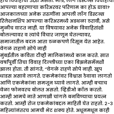
हाच विवाहाचा उद्देश असतो. मात्र, लाँग डिस्टन्स विवाहाचा
आपल्या बहरणाऱ्या करिअरवर परिणाम का होऊ द्यावा?
आजकालच्या अनेक तरुणींना आपली लाँग डिस्टन्स
रिलेशनशिप आपल्या करिअरमध्ये अडथळा ठरावी, असे
मुळीच वाटत नाही. या विषयावर अनेक विवाहितांशी
बोलल्यावर व त्यांचे विचार जाणून घेतल्यावर,
समाजातील बदल आता ठळकपणे दिसून येत आहेत.
वेगळं राहाणे सोपे नाही
मुंबईतील कविता टीव्ही मालिकांमध्ये काम करते. सात
वर्षांपूर्वी तिचा विवाह दिल्लीच्या एका बिझनेसमॅनशी
झाला होता. ती सांगते, ‘‘वेगळे राहणे सोपे नाही. खूप
धाडस असावे लागते. एकमेकांवर विश्वास ठेवावा लागतो
आणि एकमेकांना समजून घ्यावे लागते. आम्ही बऱ्याच
वेळा फोनवरच बोलत असतो. व्हिडीओ कॉल करतो.
आम्ही आमचे नाते आणखी चांगले बनविण्याचा प्रयत्न
करतो. आम्ही रोज एकमेकांबद्दल माहिती घेत राहतो. २-३
महिन्यांनंतरच आमची भेट शक्य होते. अधूनमधून काही