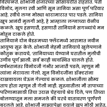
विरघळते. शोभाजी शेजारच्या सोसायटीत राहतात. पती
विनोद, मुलगा रवी आणि सून तानिया असा पूर्ण परिवार
आहे. रवीचे लग्न मोठ्या थाटामाटात पार पडले. तानिया
खूप आनंदी मुलगी आहे, हे आम्हाला लग्नाच्या वेळीच
कळले. खूप हसणारी, हसणारी तानियाने सगळ्यांचे मन
मोहून टाकले होते.
तानियाने दोन बेडरूमच्या फ्लॅटमध्ये आरामात नवीन
आयुष्य सुरू केले. शोभाजी नेहमी तानियाचे खुलेपणाने
कौतुक करायचे, ‘तानियाच्या येण्याने घरातील मुलीची
उणीव पूर्ण झाली. सर्व काही व्यवस्थित चालले होते.
वर्षभरानंतर विनोदजी गंभीर आजारी पडले, म्हणून मी
त्यांना भेटायला गेलो. सून विनोदजींना डॉक्टरांना
दाखवायला घेऊन गेल्याचं कळलं. शोभाजीला सौम्य
ताप होता म्हणून ती गेली नाही. सुरुवातीला मी तापाच्या
परिणामासाठी तिचा उदास चेहऱ्याचे श्रेय दिले, पण तिच्या
बोलण्यातून मला समजले की घरचे वातावरण पूर्णपणे
बदलले आहे. शोभाजी माझ्यापेक्षा वयाने खूप मोठी आहेत,