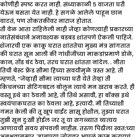
कोणीही स्पष्ट करत नाही. संध्याकाळी ५ वाजता घरी
येऊन बसता येत नाही. हे सगळे आलेले पाहून छान
वाटतं, पण तोकतकीवर नाराज होतात.
ती वेळ आता राहिलेली नाही जेव्हा कोणत्याही प्रकारच्या
नातेसंबंधाने अनावश्यक बडबड शांतपणे ऐकली पाहिजे.
शेजारची एक काकू घरात शांततेचा मुख्य मंत्र सांगतात
की घरात सून आली की गांधीजींच्या माकडांप्रमाणे डोळे,
कान, तोंड बंद ठेवा, तरच घरात शांतता नांदेल. . नीता
तिची बेस्ट फ्रेंड सीमा हिच्या सवयीमुळे त्रस्त आहे. ती
म्हणते, “जेव्हाही सीमा त्याच्या घरी येते तेव्हा ती
किचनच्या सेटिंगबद्दल बोलून त्याचे मन खराब करते. ही
वस्तू इथे का ठेवली आहे, ती तिथे असावी, हा बॉक्स इथे
स्वयंपाकघरात का ठेवला आहे, इत्यादी. मी तिच्याशी
गंमत केली की तू खूप वाईट सासू होशील, तुझ्या घरात
तुझी सून दु:खी होईल जर तू या सगळ्यात व्यत्यय
आणायची सवय संपवली नाहीस. तरुण पिढीला स्वत:च्या
अनुभवानुसार, ज्ञानाच्या जोरावर आपलं काम करायचं