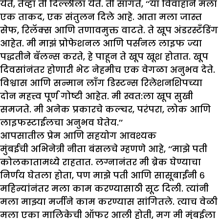
येते, तेव्हा ती दिल्लीला येते. ती सांगते, ‘‘या विवाहाने मला
एक ताकद, एक संतुलन दिले आहे. आता मला जास्त
सेफ, रिलॅक्स आणि तणावमुक्त वाटते. ते खूप अंडरस्टँडिंग
आहेत. मी माझं प्रोफेशनल आणि पर्सनल लाइफ ज्या
पद्धतीने बॅलन्स करते, हे पाहून ते खूप खूश होतात. खूप
दिवसांनंतर होणारी भेट नेहमीच एक वेगळा अनुभव देते.
विश्वास आणि सन्मान लाँग डिस्टन्स रिलेशनशिपच्या
दोन महत्त्व पूर्ण गोष्टी आहेत. मी स्वत:ला खूप सुखी
समजते. मी अनेक प्रकारचे कल्चर, परंपरा, लोक आणि
लाइफस्टाईलचा अनुभव घेतेय.’’
आपसातील प्रेम आणि सहयोग आवश्यक
मुंबईची अभिनेत्री नीता बंसलचे म्हणणे आहे, ‘‘माझे पती
कोलकातामध्ये राहतात. लग्नानंतर मी ब्रेक घेण्याचा
निर्णय घेतला होता, पण माझे पती आणि सासूबाईंनी ६
महिन्यांनंतर मला काम करण्यासाठी सूट दिली. त्यांनी
मला माझ्या मर्जीने काम करण्यास सांगितले. त्याच वेळी
मला एका मालिकेची ऑफर आली होती, मग मी मुंबईला