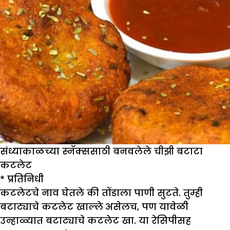
संध्याकाळच्या स्नॅक्ससाठी बनवलेले चीझी बटाटा
कटलेट
* प्रतिनिधी
कटलेटचे नाव घेतले की तोंडाला पाणी सुटते. तुम्ही
बटाट्याचे कटलेट खाल्ले असेलच, पण यावेळी
उन्हाळ्यात बटाट्याचे कटलेट खा. या रेसिपीसह