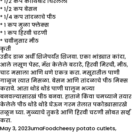
*
१/२ कप कोथिंबीर चिरलेली
*
1/2 कप बेसन
*
1/4 कप तांदळाचे पीठ
*
1 कप मुळा फ्लेक्स
*
१ कप हिरवी चटणी
*
चवीनुसार मीठ
कृती
उडीद डाळ अर्धी शिजेपर्यंत शिजवा. एका भांड्यात कांदा,
आले लसूण पेस्ट, मॅश केलेले बटाटे, हिरवी मिरची, मीठ,
चाट मसाला आणि धणे एकत्र करा. मसूरातील पाणी
गाळून त्यात मिसळा. बेसन आणि तांदळाचे पीठ मिक्स
करावे. आता थोडं थोडं पाणी घालून भज्या
बनवल्यासारखं पीठ बनवा. हाताने किंवा चमच्याने तयार
केलेले पीठ थोडे थोडे घेऊन गरम तेलात पकोड्यासारखे
तळून घ्या. मुळ्याचे तुकडे आणि हिरवी चटणी सोबत सर्व्ह
करा.
Posted
Author
Categories
Tags
May 3, 2023
uma
Food
cheesy potato cutlets
,