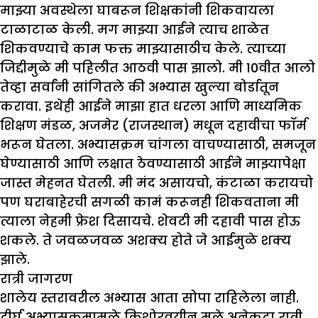
माझ्या अवस्थेला घाबरून शिक्षकांनी शिकवायला
टाळाटाळ केली. मग माझ्या आईने त्याच शाळेत
शिकवण्याचे काम फक्त माझ्यासाठीच केले. त्याच्या
जिद्दीमुळे मी पहिलीत आठवी पास झालो. मी 10वीत आलो
तेव्हा सर्वांनी सांगितले की अभ्यास खुल्या बोर्डातून
करावा. इथेही आईने माझा हात धरला आणि माध्यमिक
शिक्षण मंडळ, अजमेर (राजस्थान) मधून दहावीचा फॉर्म
भरून घेतला. अभ्यासक्रम चांगला वाचण्यासाठी, समजून
घेण्यासाठी आणि लक्षात ठेवण्यासाठी आईने माझ्यापेक्षा
जास्त मेहनत घेतली. मी मंद असायचो, कंटाळा करायचो
पण घराबाहेरची सगळी कामं करूनही शिकवताना मी
त्याला नेहमी फ्रेश दिसायचे. शेवटी मी दहावी पास होऊ
शकले. ते जवळजवळ अशक्य होते जे आईमुळे शक्य
झाले.
रात्री जागरण
शालेय स्तरावरील अभ्यास आता सोपा राहिलेला नाही.
दीर्घ अभ्यासक्रमामुळे किशोरवयीन मुले अनेकदा रात्री