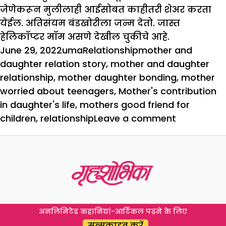
जेणेकरून मुलीलाही आईसोबत काहीतरी शेअर करता
येईल. अतिसंयम बंडखोरीला जन्म देतो. जास्त
हेलिकॉप्टर मॉम असणे देखील चुकीचे आहे.
Posted
Author
Categories
Tags
June 29, 2022
uma
Relationship
mother and
on
daughter relation story
,
mother and daughter
relationship
,
mother daughter bonding
,
mother
worried about teenagers
,
Mother's contribution
in daughter's life
,
mothers good friend for
on
children
,
relationship
Leave a comment
कुटुंब
:
आईची
जबाबदारी
अमूल्य
आहे
अनलिमिटेड कहानियां-आर्टिकल पढ़ने के लिए
सब्सक्राइब करें