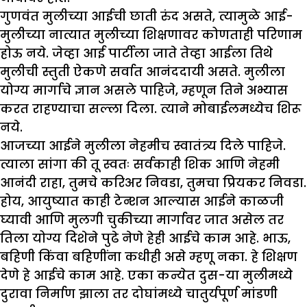
गुणवंत मुलीच्या आईची छाती रुंद असते, त्यामुळे आई-
मुलीच्या नात्यात मुलीच्या शिक्षणावर कोणताही परिणाम
होऊ नये. जेव्हा आई पार्टीला जाते तेव्हा आईला तिथे
मुलीची स्तुती ऐकणे सर्वात आनंददायी असते. मुलीला
योग्य मार्गाचे ज्ञान असले पाहिजे, म्हणून तिने अभ्यास
करत राहण्याचा सल्ला दिला. त्याने मोबाईलमध्येच शिरू
नये.
आजच्या आईने मुलीला नेहमीच स्वातंत्र्य दिले पाहिजे.
त्याला सांगा की तू स्वतः सर्वकाही शिक आणि नेहमी
आनंदी राहा, तुमचे करिअर निवडा, तुमचा प्रियकर निवडा.
होय, आयुष्यात काही टेन्शन आल्यास आईने काळजी
घ्यावी आणि मुलगी चुकीच्या मार्गावर जात असेल तर
तिला योग्य दिशेने पुढे नेणे हेही आईचे काम आहे. भाऊ,
बहिणी किंवा बहिणींना कधीही असे म्हणू नका. हे शिक्षण
देणे हे आईचे काम आहे. एका कन्येत दुस-या मुलीमध्ये
दुरावा निर्माण झाला तर दोघांमध्ये चातुर्यपूर्ण मांडणी