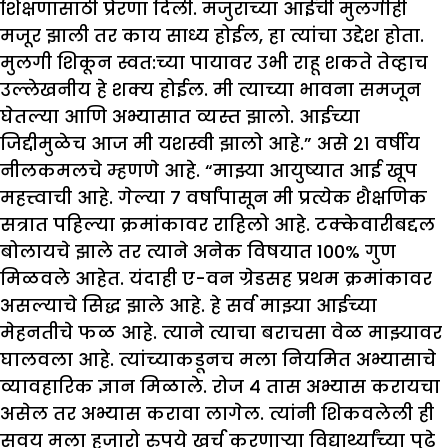
शिक्षणासाठी प्रेरणा दिली. मजुराच्या आईची मुलगीही
मजूर झाली तर काय साध्य होईल, हा त्यांचा उद्देश होता.
मुलगी शिकून स्वत:च्या पायावर उभी राहू शकते तेव्हाच
उल्लेखनीय हे शक्य होईल. मी त्याच्या भावना समजून
घेतल्या आणि अभ्यासात व्यस्त झालो. आईच्या
जिद्दीमुळेच आज मी यशस्वी झालो आहे.” असे २१ वर्षीय
नीलकमलचे म्हणणे आहे. “माझ्या आयुष्यात आई खूप
महत्त्वाची आहे. गेल्या 7 वर्षांपासून मी प्रत्येक शैक्षणिक
सत्रात पहिल्या क्रमांकावर राहिलो आहे. टक्केवारीबद्दल
बोलायचे झाले तर त्याने अनेक विषयात 100% गुण
मिळवले आहेत. यंदाही ए-वन ग्रेडसह प्रथम क्रमांकावर
असल्याचे सिद्ध झाले आहे. हे सर्व माझ्या आईच्या
मेहनतीचे फळ आहे. त्याने त्याचा बराचसा वेळ माझ्यावर
घालवला आहे. त्यांच्याकडूनच मला नियमित अभ्यासाचे
व्यावहारिक ज्ञान मिळाले. रोज ४ तास अभ्यास करायचा
असेल तर अभ्यास करावा लागेल. त्यांनी शिकवलेली ही
सवय मला हजारो रुपये खर्च करणाऱ्या विद्यार्थ्यांच्या पुढे