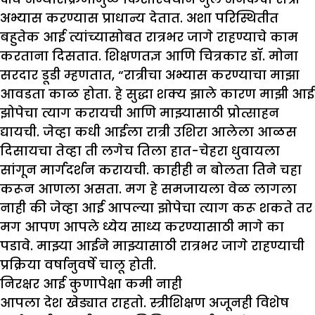
अभ्यास करण्यास प्राधान्य देतात. अशा परिस्थितीत
बहुतेक आई त्यांच्यासोबत रात्रभर जागे राहण्याचे काम
करताना दिसतात. शिक्षणतज्ञ आणि चित्रकार डॉ. मोना
सरदार डूडी म्हणतात, “रात्रीचा अभ्यास करण्याचा माझा
आवडता काळ होता. हे सुद्धा शक्य झाले कारण माझी आई
झोपेचा त्याग करायची आणि माझ्यासाठी प्रोत्साहन
द्यायची. जेव्हा कधी आईला रात्री उशिरा आलेला आळस
दिसायचा तेव्हा ती लगेच तिला हात-चेहरा धुवायला
सांगून मार्गदर्शन करायची. काहीही न बोलता तिने चहा
करून आणला असता. मग हे समजायला वेळ लागला
नाही की जेव्हा आई आपल्या झोपेचा त्याग करू शकते तर
मग आपण आपले ध्येय साध्य करण्यासाठी मागे का
पडावे. माझ्या आईने माझ्यासाठी रात्रभर जागे राहण्याची
प्रक्रिया वर्षानुवर्षे चालू होती.
निरक्षर आई कुणापेक्षा कमी नाही
आपला देश खेड्यात राहतो. स्त्रीशिक्षण अजूनही विशेष