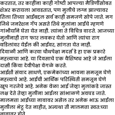
करतात, तर काहींना काही गोष्टी आपल्या मैत्रिणींसोबत
शेअर करायला आवडतात, पण मुलीचे लग्न झाल्यावर
तिला तिच्या आईबद्दल सर्व काही समजणे सोपे जाते. मग
जिथे जनरेशन गॅप असते तिथे मुलांना आईचे म्हणणे
गांभीर्याने घेता येत नाही. त्यांना ते विचित्र वाटते. आजच्या
मुलींनाही राग फार लवकर येतो आणि त्यांचा राग
वडिलांवर येईल की आईवर, सांगता येत नाही.
दिवाळी आणि करवा चौथपेक्षा मदर्स डे हा एक प्रकारे
महत्त्वाचा आहे. या दिवसाचे एक वैशिष्ट्य आहे जे आईला
दासी किंवा देवीपेक्षा वेगळे करते.
आईशी संवाद साधणे, एकमेकांच्या भावना समजून घेणे
महत्त्वाचे आहे. आईची आर्थिक परिस्थिती समजून घेणे
खूप गरजेचे आहे. अनेक वेळा आई जेव्हा मुलांकडे जास्त
लक्ष देते तेव्हा मुलींना आईला सांभाळणे अवघड जाते.
मालमत्ता आईच्या नावावर असेल तर अनेक भाऊ आईला
मुलीला भेटू देत नाहीत, अन्यथा ती मालमत्ता स्वत:च्या
नावावर होते.