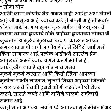
कुटुंब : आईची जबाबदारी अमूल्य आहे
*
सोमा घोष
आईची जागा कोणीच घेऊ शकत नाही. आई ही अशी संपत्ती
आहे जी अमूल्य आहे. ज्याच्याकडे ही संपत्ती आहे तो सर्वांत
श्रीमंत आहे. जन्मापासूनच मूल आईला ओळखू लागते
कारण त्याच्या हृदयाचे ठोके आईच्या हृदयाच्या ठोक्याशी
जुळतात. यामुळेच मुलाच्या कठीण काळात आईला
सगळ्यात आधी याची जाणीव होते. सेलिब्रिटी आई असो
किंवा सामान्य आई, प्रत्येक आईमध्ये सारखेच प्रेम,
आपुलकी असते ज्याचे वर्णन करणे सोपे नाही.
आई मुलीचं नातं हे खूप गोड नातं असतं
मुलगे मुलगे करतात आणि किती स्त्रिया आपल्या
मुलीला गर्भात मारतात. मुलगी तिच्या आईच्या जितकी
जवळ असते तितकी दुसरी कोणी नसते. गोष्टी शेअर
करणे, सारखे कपडे आणि दागिने घालणे, सर्वकाही
समान आहे.
काही माता आपल्या सर्व गोष्टी आपल्या मुलीसोबत शेअर