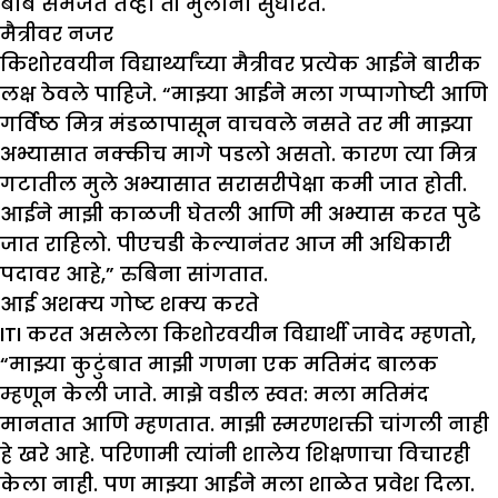
बाब समजते तेव्हा ती मुलांना सुधारते.
मैत्रीवर नजर
किशोरवयीन विद्यार्थ्यांच्या मैत्रीवर प्रत्येक आईने बारीक
लक्ष ठेवले पाहिजे. “माझ्या आईने मला गप्पागोष्टी आणि
गर्विष्ठ मित्र मंडळापासून वाचवले नसते तर मी माझ्या
अभ्यासात नक्कीच मागे पडलो असतो. कारण त्या मित्र
गटातील मुले अभ्यासात सरासरीपेक्षा कमी जात होती.
आईने माझी काळजी घेतली आणि मी अभ्यास करत पुढे
जात राहिलो. पीएचडी केल्यानंतर आज मी अधिकारी
पदावर आहे,” रुबिना सांगतात.
आई अशक्य गोष्ट शक्य करते
ITI करत असलेला किशोरवयीन विद्यार्थी जावेद म्हणतो,
“माझ्या कुटुंबात माझी गणना एक मतिमंद बालक
म्हणून केली जाते. माझे वडील स्वत: मला मतिमंद
मानतात आणि म्हणतात. माझी स्मरणशक्ती चांगली नाही
हे खरे आहे. परिणामी त्यांनी शालेय शिक्षणाचा विचारही
केला नाही. पण माझ्या आईने मला शाळेत प्रवेश दिला.