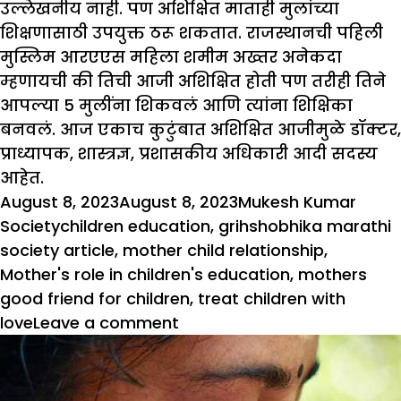
उल्लेखनीय नाही. पण अशिक्षित माताही मुलांच्या
शिक्षणासाठी उपयुक्त ठरू शकतात. राजस्थानची पहिली
मुस्लिम आरएएस महिला शमीम अख्तर अनेकदा
म्हणायची की तिची आजी अशिक्षित होती पण तरीही तिने
आपल्या 5 मुलींना शिकवलं आणि त्यांना शिक्षिका
बनवलं. आज एकाच कुटुंबात अशिक्षित आजीमुळे डॉक्टर,
प्राध्यापक, शास्त्रज्ञ, प्रशासकीय अधिकारी आदी सदस्य
आहेत.
Posted
Author
Categ
August 8, 2023
August 8, 2023
Mukesh Kumar
on
Tags
Society
children education
,
grihshobhika marathi
society article
,
mother child relationship
,
Mother's role in children's education
,
mothers
good friend for children
,
treat children with
on
love
Leave a comment
मुलांच्या
शिक्षणात
आईची