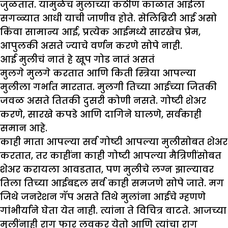
जुळतात. यामुळेच मुलाच्या कठीण काळात आईला
सगळ्यात आधी याची जाणीव होते. सेलिब्रिटी आई असो
किंवा सामान्य आई, प्रत्येक आईमध्ये सारखेच प्रेम,
आपुलकी असते ज्याचे वर्णन करणे सोपे नाही.
आई मुलीचं नातं हे खूप गोड नातं असतं
मुलगे मुलगे करतात आणि किती स्त्रिया आपल्या
मुलीला गर्भात मारतात. मुलगी तिच्या आईच्या जितकी
जवळ असते तितकी दुसरी कोणी नसते. गोष्टी शेअर
करणे, सारखे कपडे आणि दागिने घालणे, सर्वकाही
समान आहे.
काही माता आपल्या सर्व गोष्टी आपल्या मुलीसोबत शेअर
करतात, तर काहींना काही गोष्टी आपल्या मैत्रिणींसोबत
शेअर करायला आवडतात, पण मुलीचे लग्न झाल्यावर
तिला तिच्या आईबद्दल सर्व काही समजणे सोपे जाते. मग
जिथे जनरेशन गॅप असते तिथे मुलांना आईचे म्हणणे
गांभीर्याने घेता येत नाही. त्यांना ते विचित्र वाटते. आजच्या
मुलींनाही राग फार लवकर येतो आणि त्यांचा राग