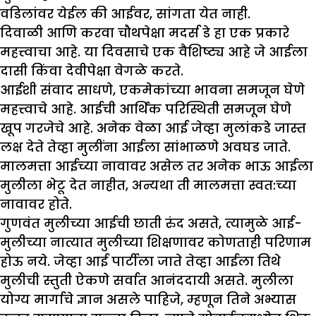
वडिलांवर येईल की आईवर, सांगता येत नाही.
दिवाळी आणि करवा चौथपेक्षा मदर्स डे हा एक प्रकारे
महत्त्वाचा आहे. या दिवसाचे एक वैशिष्ट्य आहे जे आईला
दासी किंवा देवीपेक्षा वेगळे करते.
आईशी संवाद साधणे, एकमेकांच्या भावना समजून घेणे
महत्त्वाचे आहे. आईची आर्थिक परिस्थिती समजून घेणे
खूप गरजेचे आहे. अनेक वेळा आई जेव्हा मुलांकडे जास्त
लक्ष देते तेव्हा मुलींना आईला सांभाळणे अवघड जाते.
मालमत्ता आईच्या नावावर असेल तर अनेक भाऊ आईला
मुलीला भेटू देत नाहीत, अन्यथा ती मालमत्ता स्वत:च्या
नावावर होते.
गुणवंत मुलीच्या आईची छाती रुंद असते, त्यामुळे आई-
मुलीच्या नात्यात मुलीच्या शिक्षणावर कोणताही परिणाम
होऊ नये. जेव्हा आई पार्टीला जाते तेव्हा आईला तिथे
मुलीची स्तुती ऐकणे सर्वात आनंददायी असते. मुलीला
योग्य मार्गाचे ज्ञान असले पाहिजे, म्हणून तिने अभ्यास