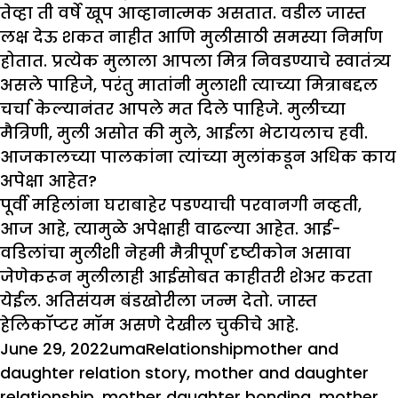
तेव्हा ती वर्षे खूप आव्हानात्मक असतात. वडील जास्त
लक्ष देऊ शकत नाहीत आणि मुलीसाठी समस्या निर्माण
होतात. प्रत्येक मुलाला आपला मित्र निवडण्याचे स्वातंत्र्य
असले पाहिजे, परंतु मातांनी मुलाशी त्याच्या मित्राबद्दल
चर्चा केल्यानंतर आपले मत दिले पाहिजे. मुलीच्या
मैत्रिणी, मुली असोत की मुले, आईला भेटायलाच हवी.
आजकालच्या पालकांना त्यांच्या मुलांकडून अधिक काय
अपेक्षा आहेत
?
पूर्वी महिलांना घराबाहेर पडण्याची परवानगी नव्हती,
आज आहे, त्यामुळे अपेक्षाही वाढल्या आहेत. आई-
वडिलांचा मुलीशी नेहमी मैत्रीपूर्ण दृष्टीकोन असावा
जेणेकरून मुलीलाही आईसोबत काहीतरी शेअर करता
येईल. अतिसंयम बंडखोरीला जन्म देतो. जास्त
हेलिकॉप्टर मॉम असणे देखील चुकीचे आहे.
Posted
Author
Categories
Tags
June 29, 2022
uma
Relationship
mother and
on
daughter relation story
,
mother and daughter
relationship
,
mother daughter bonding
,
mother