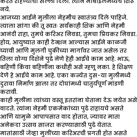
करत राहण्याचा सल्ला दिला. त्याने मोबाईलमध्येच शिरू
नये.
आजच्या आईने मुलीला नेहमीच स्वातंत्र्य दिले पाहिजे.
त्याला सांगा की तू स्वतः सर्वकाही शिक आणि नेहमी
आनंदी राहा, तुमचे करिअर निवडा, तुमचा प्रियकर निवडा.
होय, आयुष्यात काही टेन्शन आल्यास आईने काळजी
घ्यावी आणि मुलगी चुकीच्या मार्गावर जात असेल तर
तिला योग्य दिशेने पुढे नेणे हेही आईचे काम आहे. भाऊ,
बहिणी किंवा बहिणींना कधीही असे म्हणू नका. हे शिक्षण
देणे हे आईचे काम आहे. एका कन्येत दुस-या मुलीमध्ये
दुरावा निर्माण झाला तर दोघांमध्ये चातुर्यपूर्ण मांडणी
करावी.
काही मुलींना त्यांच्या वस्तू इतरांना घेताना देऊ नयेत असे
वाटते. त्यांना नेहमी एकमेकांच्या पुढे राहायचे असते
आणि यामुळे आपापसात वाद होतात, ज्यावर माता
अनेकदा उत्सव साजरा करण्यासाठी पुढे येतात.
मातांसाठी जेव्हा मुलींच्या करिअरची प्रगती होत असते