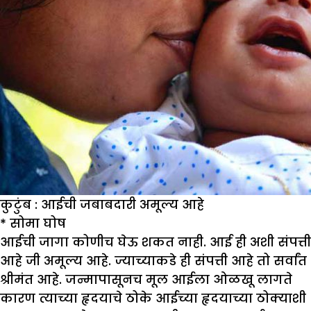
कुटुंब : आईची जबाबदारी अमूल्य आहे
*
सोमा घोष
आईची जागा कोणीच घेऊ शकत नाही. आई ही अशी संपत्ती
आहे जी अमूल्य आहे. ज्याच्याकडे ही संपत्ती आहे तो सर्वांत
श्रीमंत आहे. जन्मापासूनच मूल आईला ओळखू लागते
कारण त्याच्या हृदयाचे ठोके आईच्या हृदयाच्या ठोक्याशी