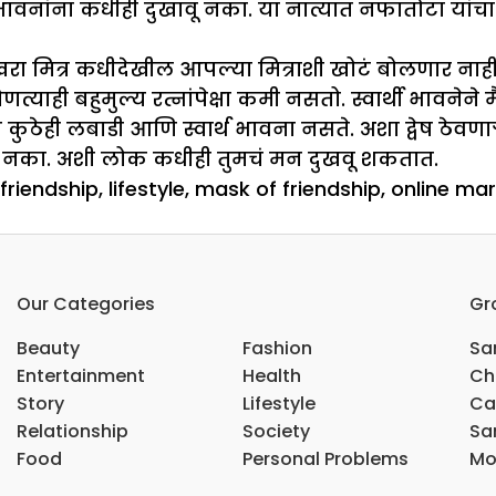
ावनांना कधीही दुखावू नका. या नात्यात नफातोटा यांच
क खरा मित्र कधीदेखील आपल्या मित्राशी खोटं बोलणार ना
याही बहुमुल्य रत्नांपेक्षा कमी नसतो. स्वार्थी भावनेने म
ुठेही लबाडी आणि स्वार्थ भावना नसते. अशा द्वेष ठेवणाऱ्य
 करू नका. अशी लोक कधीही तुमचं मन दुखवू शकतात.
friendship
,
lifestyle
,
mask of friendship
,
online mara
n
ार्थी
्री
Our Categories
Gr
शी
ळखाल
Beauty
Fashion
Sar
Entertainment
Health
Ch
Story
Lifestyle
Ca
Relationship
Society
Sar
Food
Personal Problems
Mo