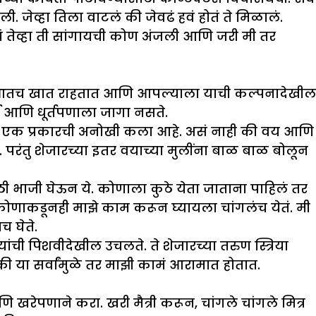
. जेव्हा तिला वाटलं की जेवढं हवं होतं ते मिळालं.
चं तेव्हा ती सांगायची कोण अंजली आणि जरी मी तर
्या आतच खात राहतात आणि आपल्याला याची कल्पनादेखील
ार्थ आणि धूर्तपणाला जागा नसते.
वणं एक प्रकारची अनोखी कला आहे. असं नाही की वय आणि
. परंतु शेजारच्या इतर वयाच्या मुलींना बाळ बाळ बोलून
 भाजी घेऊन ये. कोणाला कुठे येता जाताना पाहिलं तर
 कोणाकडूनही माझे काम करून घ्यायला चांगलंच येतं. मी
 घेते.
ांची पिशवीदेखील उचलते. ते शेजारच्या तरुण स्त्रिया
त की या सर्वांमुळे तर माझी कामं आरामात होतात.
णि खरेपणाने करा. खरी मैत्री करून, चांगले चांगले मित्र