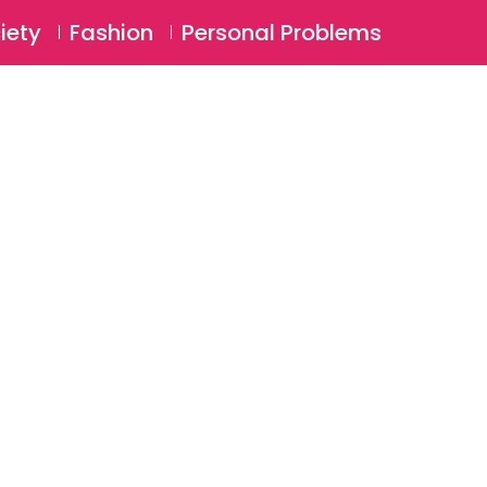
⚲
BSCRIBE
Login
iety
Fashion
Personal Problems
⚲