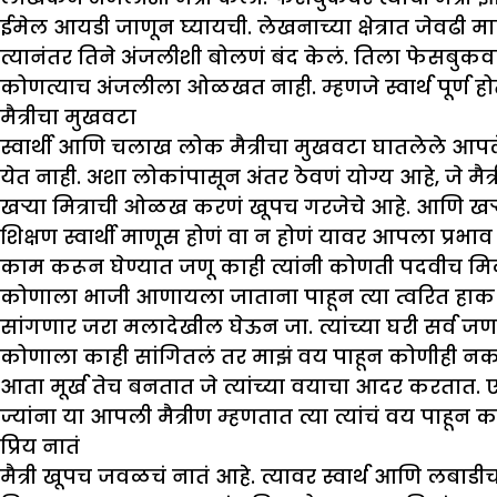
ईमेल आयडी जाणून घ्यायची. लेखनाच्या क्षेत्रात जेवढी मा
त्यानंतर तिने अंजलीशी बोलणं बंद केलं. तिला फेसबुकव
कोणत्याच अंजलीला ओळखत नाही. म्हणजे स्वार्थ पूर्ण ह
मैत्रीचा मुखवटा
स्वार्थी आणि चलाख लोक मैत्रीचा मुखवटा घातलेले आ
येत नाही. अशा लोकांपासून अंतर ठेवणं योग्य आहे, जे मैत्र
खऱ्या मित्राची ओळख करणं खूपच गरजेचे आहे. आणि खऱ्य
शिक्षण स्वार्थी माणूस होणं वा न होणं यावर आपला प्रभ
काम करून घेण्यात जणू काही त्यांनी कोणती पदवीच म
कोणाला भाजी आणायला जाताना पाहून त्या त्वरित हाक 
सांगणार जरा मलादेखील घेऊन जा. त्यांच्या घरी सर्व ज
कोणाला काही सांगितलं तर माझं वय पाहून कोणीही नकार
आता मूर्ख तेच बनतात जे त्यांच्या वयाचा आदर करतात. एखा
ज्यांना या आपली मैत्रीण म्हणतात त्या त्यांचं वय पाहून
प्रिय नातं
मैत्री खूपच जवळचं नातं आहे. त्यावर स्वार्थ आणि लबाडीचा