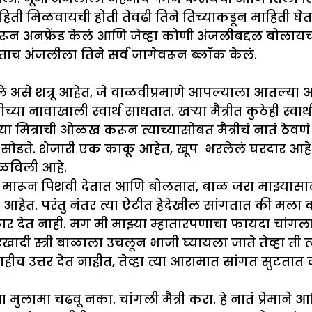
हिती मिळवायची होती तेवढी तिने तिच्याकडून माहिती घेतली
रून अनफ्रेंड केलं आणि जेव्हा कोणी अंजलीबद्दल बोलाय
ोताच अंजलीला तिने सर्व जागेवरून ब्लॉक केलं.
पले असे शत्रू आहेत, जे वाळवीप्रमाणे आपल्याला आतल
ीच्या नावाखाली स्वार्थ साधतात. खऱ्या मैत्रीत कुठेही स्व
ा मित्राची ओळख करून त्याच्यासोबत मैत्रीचं नातं ठे
ाव सोडते. शेजारी एक काकू आहेत, खूप भरलेलं घरदार आहे
िळविली आहे.
मारून पिशवी देतात आणि बोलतात, बाळ जरा माझ्यासाठी
ण आहेत. परंतु नंतर त्या ऐटीत हेदेखील सांगतात की मला
 देत नाही. मग मी माझ्या म्हातारपणाचा फायदा चांगलाच
दी स्त्री बाळाला उचलून भाजी घ्यायला जाते तेव्हा ती त्य
 काहीच उत्तर देत नाहीत, तेव्हा त्या आरामात सांगत सुटता
 मुलामा चढवू नका. चांगली मैत्री करा. हे नातं प्रेमाने आ