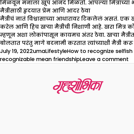
मिळवून मनाला खूप आनंद मिळतो. आपल्या मित्रांच्या भ
मैत्रीसाठी हृदयात प्रेम आणि आदर ठेवा
मैत्रीचं नातं विश्वासाच्या आधारावर टिकलेलं असतं. ए
करेल आणि हिच खऱ्या मैत्रीची निशाणी आहे. खरा मित्र कोणत्
म्हणून अशा लोकांपासून कायमच अंतर ठेवा. खऱ्या मैत्रीत क
बोलतात परंतु मागे बदनामी करतात त्यांच्याशी मैत्री
Posted
Author
Categories
Tags
July 19, 2022
uma
Lifestyle
How to recognize selfish 
on
o
recognizable mean friendship
Leave a comment
स्व
मैत
क
ओ