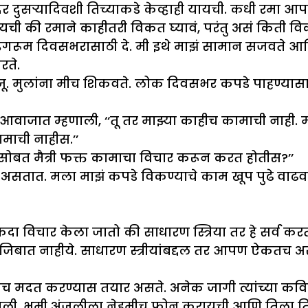
 दर दुसऱ्यादिवशी तिच्याकडे केव्हाही यायची. कधी रम
रायची की रमाने काहीतरी विकत घ्यावं, परंतु असं किती 
रॉइंगरूम दिवसभरासाठी दे. मी इथे माझं सामान सजवते आण
रते.
अंजू. मुलांना मीच शिकवते. लोक दिवसभर कपडे पाहण्यास
आवाजात म्हणाली, ‘‘तू तर माझ्या काहीच कामाची नाही.
माची नाहीस.’’
ासोबत मैत्री फक्त कामाचा विचार करून करत होतीस?’’
तात. मला माझं कपडे विकण्याचे काम खूप पुढे वाढवायचं 
नेकदा विचार केला जातो की साधारण स्त्रिया तर हे सर्व क
बात नाहीये. साधारण स्त्रीयांबद्दल तर आपण ऐकतच असतो.
हमीच मदत करण्यास तयार असते. अनेक जागी त्यांच्या कवि
री झाली. भूमी अंजलीला नेहमीच फोन करायची आणि तिला ति