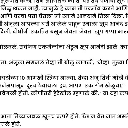
ायला सुरुवात केली, तिने सांगितलं की ती घरातच पंजाबी 
मिळू शकत नाही, त्यामुळे हे काम ती एन्जॉय करते आण
 आणि घरचा पत्ता घेतला जो रमाने आनंदाने तिला दिला
वशी अंजूला आपल्या घरी आलेलं पाहून रमाला खूप आनंद झ
ली. दोघींनी एकत्रित बसून जेवता जेवता खूप गप्पा मा
ी बोलवलं. सर्वजण एकमेकांना भेटून खूप आनंदी झाले. का
अंजूला समजलं तेव्हा ती बोलू लागली, ‘‘जेव्हा तुझ्या क
ायटीच्या १० आणखी स्त्रिया आल्या, तेव्हा अंजू तिची मोठी ब
नेसपासून दूरच ठेवायला हवं. आपण एक गेम खेळूया.’’
गवेगळी होती. कोणीतरी हेदेखील म्हणालं की, ‘‘या दहा
. आता तिच्याजवळ खूपच कपडे होते. फॅशन येत जात असते
तले होते.