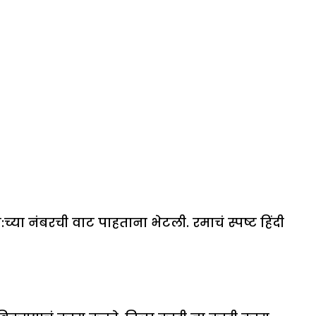
त:च्या नंबरची वाट पाहताना भेटली. रमाचं स्पष्ट हिंदी