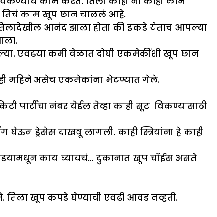
सूट विकण्याचं काम करते. तिला काही ना काही काम
ि तिचं काम खूप छान चाललं आहे.
. तिलादेखील आनंद झाला होता की इकडे येताच आपल्या
ाला.
रल्या. एवढया कमी वेळात दोघी एकमेकींशी खूप छान
ही महिने असेच एकमेकांना भेटण्यात गेले.
िटी पार्टीचा नंबर येईल तेव्हा काही सूट विकण्यासाठी
ॅग घेऊन ड्रेसेस दाखवू लागली. काही स्त्रियांना हे काही
 कपडयामधून काय घ्यायचं… दुकानात खूप चॉईस असते
. तिला खूप कपडे घेण्याची एवढी आवड नव्हती.