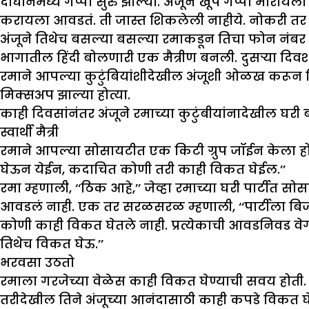
दोघींनमध्ये गप्पा सुरु झाल्या. अंजूने खूप गप्पा मार
करायला आवडतं. ती जास्त शिकलेली नाहीये. नोकरी तर 
अंजूने तिथेच बसल्या बसल्या रमाकडून तिचा फोन नंबर
भागातील हिंदी बोलणारी एक मैत्रीण बनली. दुसऱ्या दि
रमाने आपल्या कुटुंबियांशीदेखील अंजूशी ओळख करून दि
मिक्सअप झाल्या होत्या.
काही दिवसांनंतर अंजूने रमाच्या कुटुंबीयांनादेखील घर
स्वार्थी मैत्री
रमाने आपल्या सोसायटीत एक किटी ग्रुप जॉईन केला होता. 
घेऊन येईन, कदाचित कोणी तरी काही विकत घेईल.’’
रमा म्हणाली, ‘‘ठिक आहे,’’ जेव्हा रमाच्या घरी पार्टीत सोस
आवडलं नाही. एक तर सरळसरळ म्हणाली, ‘‘पार्टीला बिज
कोणी काही विकत घेतले नाही. प्रत्येकाची आवडनिवड वे
तिथेच विकत घेऊ.’’
भरवसा उठतो
रमाला गरजेच्या वेळेस काही विकत घेण्याची सवय होती
तरीदेखील तिने अंजूच्या आनंदासाठी काही कपडे विकत घे