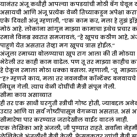
यानंतर अंजू कधीही आपल्या कपडयांची मोठी बॅग घेवून
असायची आणि अंजू प्रत्येक वेळी तिच्याकडून अपेक्षा क
एके दिवशी अंजू म्हणाली, ‘‘एक काम कर, मला हे तुझं ड्
मोठं आहे. लोकांना सांगून माझ्या कामाचा इथेच प्रचार क
रमाने विनम्र स्वरात समजावलं, ‘‘हे खूपच कठीण आहे, 
पाहुणे येत असतात तेव्हा मग खूपच त्रास होईल.’’
अंजूला रमाच्या बोलण्याचा खूप राग आला की ती मोठया 
भेटेली तर काही काम वाढेल. पण तू तर माझ्या काहीच का
हे ऐकून रमाला मोठा धक्का बसला. म्हणाली, ‘‘तू माझ्य
‘‘ह? म्हणजे काय, मला तर नवनवीन कॉन्टॅक्ट बनवायचे अस
निघून गेली. त्याच वेळी दोघींची मैत्री संपून गेली.
सीमा काय असाव्यात
ही तर एक साधी घरगुती स्त्रीची गोष्ट होती, ज्याबद्दल अ
उदार आणि या सर्व गोष्टींपासून वेगळया असतात. असं अजि
सीमारेषा पार करण्यात जरादेखील वाईट वाटलं नाही.
एक लेखिका आहे अंजली, जी पुण्यात राहते. सर्वांना ने
लेखिकेने अंजलीशी मैत्री केली. फेसबुकवर त्यांची मैत्