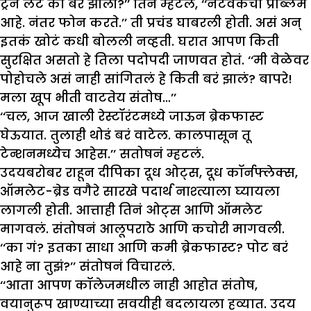
ट्रेन लेट का बरं झाली?’’ तिनं म्हटलं, ‘‘नेटवर्कचा प्रॉब्लेम
आहे. नंतर फोन करते.’’ ती प्रचंड घाबरली होती. असं अन्
इतकं खोटं कधी बोलली नव्हती. घरात आपण किती
सुरक्षित असतो हे तिला पदोपदी जाणवत होतं. ‘‘मी वेळेवर
पोहोचले असं नाही सांगितलं हे किती बरं झालं? बापरे!
मला खूप भीती वाटतेय संतोष…’’
‘‘चल, आज खाली रेस्टॉरंटमध्ये जाऊन ब्रेकफास्ट
घेऊयात. तुलाही थोडं बरं वाटेल. कालपासून तू
टेन्शनमध्येच आहेस.’’ सतोषनं म्हटलं.
उदयबरोबर राहून दीपिका दूध ओट्स, दूध कॉर्नफ्लेक्स,
ऑमलेट-ब्रेड वगैरे सारखे पदार्थ नाश्त्याला घ्यायला
लागली होती. आत्ताही तिनं ओट्स आणि ऑमलेट
मागवलं. संतोषनं आलूपराठे आणि कचोरी मागवली.
‘‘का गं? इतका साधा आणि कमी ब्रेकफास्ट? पोट बरं
आहे ना तुझं?’’ संतोषनं विचारलं.
‘‘आता आपण कॉलेजमधील नाही आहोत संतोष,
वयानुरूप खाण्याच्या सवयीही बदलायला हव्यात. उदय