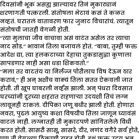
दिवसांनी भूक असह्य झाल्यावर तिनं मुकाट्यानं
शरणागती पत्करली. संतोषला भेटावं कसं ते कळत
नव्हतं. घरातलं वातावरण फार जुनाट विचारांचं. त्यातून
संतोषची जातही वेगळी होती.
‘‘त्या मुलाचा जीव वाचावा असं वाटंत असेल तर त्याचा
नाद सोड.’’ भावानं तिला बजावलं होतं. ‘‘बाबा, तुम्ही फक्त
आदेश द्या, त्या हलकटाच्या देहाचा तुकडासुद्धा कुणाला
सापडणार नाही असा धडा शिकवतो.’’
‘‘मला तर वाटतंय या निर्लज्ज पोरीलाच विष देऊन ठार
करावं,’’ ही अन् अशीच वाक्यं तिला सतत ऐकवली जात
होती. ती खूप घाबरली नर्व्हस झाली. अन् पंधरा दिवसात
घरच्यांनी दूरच्या शहरात राहणाऱ्या उदयशी तिचं लग्न
लावूनही टाकलं. दीपिका जणू बधीर झाली होती. होणारा
नवरा, पुढलं आयुष्य कशा विषयीच तिला जाणून घ्यावंसं
वाटलं नाही. लग्नातही ती मुकाटपणे सांगितलेले विधी
करत होती. सासरी सासू, सासरे, दीर, नणंद वगैरे सर्व होते,
पण ती वेगळ्या ठिकाणी राहत होती. इथं फक्त उदय अन्