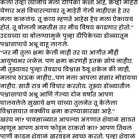
केला तेव्हा त्यांनीच मला दीपिका कशी आहे, केव्हा माहेरी
येणार असं विचारल्यावर तू माहेरी गेली नाहीएस हे तर
मला कळलंच. तू काय म्हणते आहेस हेच मला ऐकायचं
होतं. तू बोलली नसतीस तर मीच विषय काढणार होतो.’’
उदयच्या या बोलण्यामुळे पुन्हा दीपिकेच्या डोळ्यातून
पश्चात्तापाचे अश्रू वाहू लागले.
‘‘जर मी तुला क्षमा केली नाही तर या आगीत मीही
आयुष्यभर जळेन. पण क्षमा करणंही इतकं सोपं नाहीए.
मी तुझ्यावर पुन्हा तेवढाच विश्वास ठेवू शकेन की नाही,
मलाच ठाऊक नाहीए…पण मला आपला संसार मोडायचा
नाहीए. सारी रात्र मी विचार करतोय. तुझ्या डोळ्यातील
पश्चात्तापाचे अश्रू आणि गेल्या दोन वर्षात आपण
घालवलेले सुखाचे क्षण यांच्या तुलनेत तू केलेला
विश्वासघात नक्कीच क्षमा करण्यासारखा आहे.’’
खरंय ना? पावसाळ्यात आपल्या अंगणात शेवाळं साठतं
म्हणून आपण अंगण फोडून टाकतो का? आपण तिथलं
पाणी काढून शेवाळं खरवडून स्वच्छ करतो. पुन्हा शेवाळं