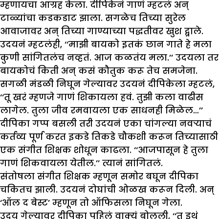
म्हणायचा आग्रह केला. दीपिकेनं गाणं म्हटलं अन्
टाळ्यांचा कडकडाट झाला. सगळेच तिच्या सुरेल
आवाजावर अन् तिच्या गाण्याच्या पद्धतीवर खुश द्ब्राले.
उदयनं म्हटलंही, ‘‘माझी बायको इतकं छान गाते हे मला
कुणी सांगितलंच नव्हतं. आज कळतंय मला.’’ उदयला तर
बायकोचं किती अन् कसं कौतुक करू तेच समजेना.
सगळी मंडळी निघून गेल्यावर उदयनं दीपिकेला म्हटलं,
‘‘तू खरं म्हणजे गाणं शिकायला हवं. तुझी कला वाढीस
लागेल. तुला जीव रमवायला एक साधनही मिळेल…’’
दीपिका गप्प बसली तरी उदयनं एका चांगल्या नवऱ्याचं
कर्तव्य पूर्ण करत इकडे तिकडे चौकशी करून तिच्यासाठी
एक संगीत शिक्षक शोधून काढला. ‘‘आजपासून हे तुला
गाणं शिकवायला येतील.’’ त्यानं सांगितलं.
संतोषला संगीत शिक्षक म्हणून समोर बघून दीपिका
चकितच झाली. उदयनं दोघांची ओळख करून दिली. अन्
‘ऑल द बेस्ट’ म्हणून तो ऑफिसला निघून गेला.
उदय गेल्यावर दीपिका पहिलं वाक्यं बोलली, ‘‘तू इथं