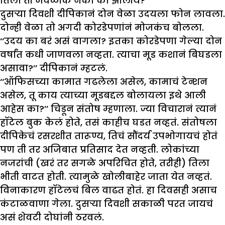
तिला ती जवळीक नको का झालीय?
दुसऱ्या दिवशी दीपिकानं दोन वेळा उदयला फोन लावला.
दोन्ही वेळा तो अगदी कोरडेपणांनं मोजकंच बोलला.
‘‘उदय का बरं असं वागला? इतका कोरडेपणा गेल्या दोन
वर्षांत कधी जाणवला नव्हता. त्याचा मूड कशानं बिघडला
असावा?’’ दीपिकानं म्हटलं.
‘‘ऑफिसच्या कामात गढलेला असेल, कामाचं टेन्शन
असेल, तू काय त्याच्या मूडबद्दल बोलायला इथे आली
आहेस का?’’ चिडून संतोष म्हणाला. ज्या विचारानं त्यानं
हॉटेल बुक केलं होते, तसं काहीच घडत नव्हतं. संतोषला
दीपिकेचं रसरशीत तारूण्य, तिचं सौंदर्य उपभोगायचं होतं
पण ती तर अजिबात प्रतिसाद देत नव्हती. लोकांच्या
नजरांची (खरं तर सगळे अपरिचित होते, तरीही) तिला
भीती वाटत होती. त्यामुळे खोलीबाहेर जाता येत नव्हतं.
विनाकारण हॉटेलचं बिल वाढत होतं. हा दिवसही असाच
कंटाळवाणा गेला. दुसऱ्या दिवशी सकाळी परत जायचं
असं शेवटी दोघांनी ठरवलं.