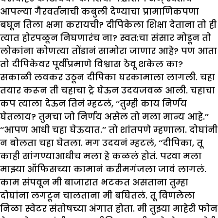
आपल्या गैरवर्तनाची कबुली देण्याचा प्रामाणिकपणा
बघून तिला क्षमा करायची? दीपिकेला शिक्षा देताना तो ही
त्यात होरपळून निघणारंच ना? स्वत:चा संसार मोडून तो
लोकांना कोणत्या तोंडानं सामोरा जाणार आहे? पण आता
तो दीपिकेवर पूर्वीप्रमाणे विश्वास ठेवू शकेल का?
सकाळी लवकर उठून दीपिका घरकामाला लागली. चहा
तयार करून ती चहाचा ट्रे घेऊन उदयजवळ आली. चहाचा
कप त्याला देऊन तिनं म्हटलं, ‘‘तुम्ही काय निर्णय
घेतलाय? तुमचा जो निर्णय असेल तो मला मान्य आहे.’’
‘‘आपण आधी चहा घेऊयात.’’ तो शांतपणे म्हणाला. दोघांनी
न बोलता चहा घेतला. मग उदयनं म्हटलं, ‘‘दीपिका, तू
काही सांगण्याआधीच मला हे कळलं होतं. परवा मला
माझ्या ऑफिसच्या कामानं करीमगंजला जावं लागलं.
काम संपवून मी बाजारात भटकत असताना तुम्हा
दोघांना लगटून चालताना मी बघितलं. तू विणलेला
निळा स्वेटर संतोषच्या अंगात होता. मी तुझ्या माहेरी फोन