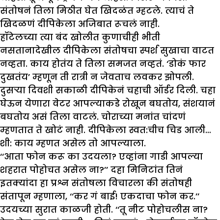
संतोषनं तिला मिठीत घेत खिदळंत म्हटले. त्याचं ते
खिदळणं दीपिकेला अजिबात रूचलं नाही.
हॉटेलच्या त्या बंद खोलीत कुणाचीही भीती
नसतानादेखील दीपिकेला संतोषचा स्पर्श सुखाचा वाटत
नव्हता. काय होतंय ते तिला समजत नव्हतं. ‘डोकं फार
दुखतंय’ म्हणून ती रात्री न जेवताच लवकर झोपली.
दुसऱ्या दिवशी सकाळी दीपिकेनं चहाची ऑर्डर दिली. चहा
घेऊन येणारा वेटर आपल्याकडे रोखून बघतोय, संशयानं
बघतोय असं तिला वाटलं. चोराच्या मनांत चांदणं
म्हणतात ते खोटं नाही. दीपिकेला स्वत:चीच चिड आली…
शी: काय म्हणत असेल तो आपल्याला.
‘‘आता फोन करू का उदयला? एव्हांना गाडी आपल्या
शहरात पोहोचत असेल ना?’’ दहा मिनिटांत तिनं
इतक्यांदा हा प्रश्न संतोषला विचारला की संतोषही
संतापून म्हणाला, ‘‘कर गं बाई! एकदाचा फोन कर.’’
उदयच्या सुरात काळजी होती. ‘‘तू नीट पोहोचलीस ना?