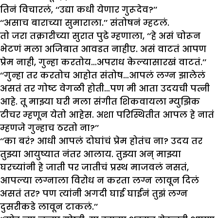
तिनं विचारलं, ‘‘उद्या कधी येणार गुरूदेव?’’
‘‘असाच बाराच्या सुमाराला.’’ संतोषनं म्हटलं.
तो जरा तक्रारीच्या सुरात पुढे म्हणाला, ‘‘हे असं चोरून
भेटणं मला अजिबात आवडत नाहीए. असं वाटतं आपण
प्रेम नाही, गुन्हा करतोय…अपराध केल्यासारखं वाटतं.’’
‘‘गुन्हा तर करतोच आहोत संतोष…आपलं लग्न झालेलं
असतं तर गोष्ट वेगळी होती…पण मी आता उदयची पत्नी
आहे. तू माझ्या घरी मला संगीत शिकवायला म्युझिक
टीचर म्हणून येतो आहेस. अशा परिस्थितीत आपल हे नातं
म्हणजे गुन्हाच ठरतो ना?’’
‘‘का बरं? आधी आपलं दोघांचं प्रेम होतंच ना? उदय तर
तुझ्या आयुष्यात नंतर आलाय. तुझ्या अन् माझ्या
घरच्यांनी हे जाती पर जातीचं प्रस्थ माजवलं नसतं,
आपल्या लग्नाला विरोध न करता लग्न लावून दिलं
असतं तर? पण त्यांनी अगदी घाई घाईनं तुझं लग्न
दुसरीकडे लावून टाकलं.’’