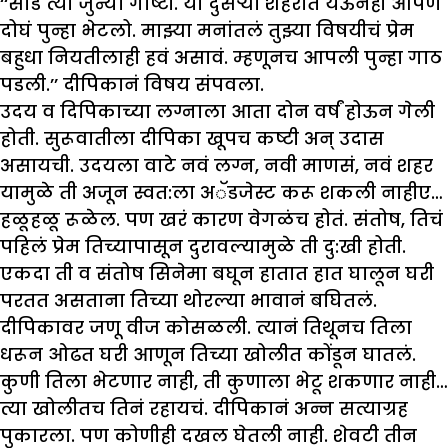
‘‘सोड त्या जुन्या गोष्टी. या दुसऱ्या शहरात येऊनही आपण
दोघं पुन्हा भेटलो. माझ्या मनांतलं तुझ्या विषयीचं प्रेम
बहुधा नियतीलाही हवं असावं. म्हणूनच आपली पुन्हा गाठ
पडली.’’ दीपिकानं विषय संपवला.
उदय व दिपिकाच्या लग्नाला आता दोन वर्षं होऊन गेली
होती. सुरूवातीला दीपिका खूपच कष्टी अन् उदास
असायची. उदयला वाटे नवं लग्न, नवी माणसं, नवं शहर
यामुळे ती अजून स्वत:ला अॅडजेस्ट करू शकली नाहीए…
हळूहळू रूळेल. पण खरं कारण वेगळंच होतं. संतोष, तिचं
पहिलं प्रेम तिच्यापासून दुरावल्यामुळे ती दु:खी होती.
एकदा ती व संतोष सिनेमा बघून हातात हात घालून घरी
परतत असताना तिच्या थोरल्या भावानं बघितलं.
दीपिकावर जणू वीज कोसळली. त्यानं तिथूनच तिला
धरून ओढत घरी आणून तिच्या खोलीत कोंडून घातलं.
कुणी तिला भेटणार नाही, ती कुणाला भेटू शकणार नाही…
त्या खोलीतच तिनं रहायचं. दीपिकानं अन्न सत्याग्रह
पुकारला. पण कोणीही दखल घेतली नाही. शेवटी तीन