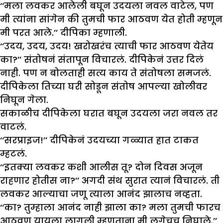
‘‘मला लवकर आलेली बघून उदयला नवल वाटेल, पण
मी त्यांना सांगेन की तुमची फार आठवण येत होती म्हणून
मी परत आले.’’ दीपिका म्हणाली.
‘‘उदय, उदय, उदय! खरोखरंच त्याची फार आठवण येतेय
का?’’ संतोषनं संतापून विचारलं. दीपिकेनं उत्तर दिलं
नाही. पण न बोलताही सत्य काय ते संतोषला समजलं.
दीपिकेला तिच्या घरी सोडून संतोष आपल्या खोलीवर
निघून गेला.
सकाळीच दीपिकेला घरात बघून उदयला जरा नवल तर
वाटलं.
‘‘सरप्राइज!’’ दीपिकेनं उदयच्या गळ्यात हात टाकत
म्हटलं.
‘‘इतक्या लवकर कशी आलीस तू? दोन दिवस अजून
राहणार होतीस ना?’’ अगदी संथ सुरात त्यानं विचारलं. ती
लवकर आल्याचा जणू त्याला आनंद झालाच नव्हता.
‘‘का? तुम्हाला आनंद नाही झाला का? मला तुमची फारच
आठवण यायला लागली म्हणताना मी लगेचच निघाले.’’