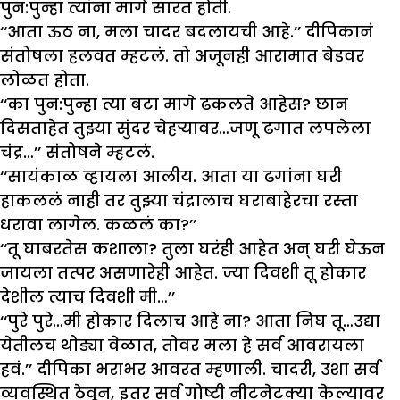
पुन:पुन्हा त्यांना मागे सारत होती.
‘‘आता ऊठ ना, मला चादर बदलायची आहे.’’ दीपिकानं
संतोषला हलवत म्हटलं. तो अजूनही आरामात बेडवर
लोळत होता.
‘‘का पुन:पुन्हा त्या बटा मागे ढकलते आहेस? छान
दिसताहेत तुझ्या सुंदर चेहऱ्यावर…जणू ढगात लपलेला
चंद्र…’’ संतोषने म्हटलं.
‘‘सायंकाळ व्हायला आलीय. आता या ढगांना घरी
हाकललं नाही तर तुझ्या चंद्रालाच घराबाहेरचा रस्ता
धरावा लागेल. कळलं का?’’
‘‘तू घाबरतेस कशाला? तुला घरंही आहेत अन् घरी घेऊन
जायला तत्पर असणारेही आहेत. ज्या दिवशी तू होकार
देशील त्याच दिवशी मी…’’
‘‘पुरे पुरे…मी होकार दिलाच आहे ना? आता निघ तू…उद्या
येतीलच थोड्या वेळात, तोवर मला हे सर्व आवरायला
हवं.’’ दीपिका भराभर आवरत म्हणाली. चादरी, उशा सर्व
व्यवस्थित ठेवून, इतर सर्व गोष्टी नीटनेटक्या केल्यावर