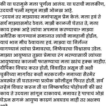
की या घरामुळे मला पूर्णत्त्व आलंय. या घराची मालकीण,
उदयची पत्नी म्हणून माझी ओळख आहे.
‘‘उदयनं तर माझ्यावर मनांपासून प्रेम केलं. मला हवं ते
सर्व माझ्यासमोर ठेवलं. माझी काळजी घेतात ते, मला
काय हक्क आहे त्यांचा अपमान करण्याचा? माझ्या
अनैतिक वागण्यानं समाजात त्यांची मानहानी होईल,
याचं भान मीच ठेवायला हवं. माझ्या या निर्लज्ज
वागण्यानं त्यांचा प्रेमावरचा, निष्ठेवरचा विश्वासच उडेल.
माझ्या आयुष्यात तुझ्या प्रेमाचा रंग भरण्यासाठी त्यांच्या
आयुष्यावर काजळी फासण्याचा मला खरंच हक्क नाहीए.
दीपिका विचार करत होती, विवाहित असून ती अशी
चुकीच्या मार्गावर कशी भरकटली? मनाच्या सैरभैर
अवस्थेत ती घरातल्या प्रत्येक खोलीतून फिरत होती. सर्व
तऱ्हेनं विचार करून ती या निष्कर्षावर पोहोचली की खरं
काय ते उदयला सांगून टाकायचं. मनावर हे पापाचं ओझं
घेऊन सगळं आयुष्य काढणं अवघडच नाही तर अशक्य