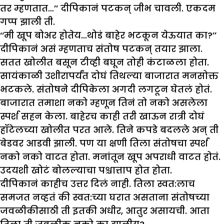
तर म्हणतात…’’ दीपिकानं पटकन् जीभ चावली. एकदम
गप्प झाली ती.
‘‘मी खूप बोअर होतेय…थोडं बाहेर भटकून येऊयात का?’’
दीपिकानं असं म्हणताच संतोष पटकन् तयार झाला.
सतत खोलीत बसून टीव्ही बघून तोही कंटाळला होता.
सायंकाळी उशीरापर्यंत दोघं तिथल्या बाजारात मनसोक्त
भटकले. संतोषने दीपिकेला अगदी लगटून घेतलं होतं.
बाजारात तमाशा नको म्हणून तिनं तो नको असलेला
स्पर्श सहन केला. बाहेरच काही तरी खाऊन रात्री दोघं
हॉटेलच्या खोलीत परत आले. तिने कपडे बदलले अन् ती
बेडवर आडवी झाली. पण या क्षणी तिला संतोषचा स्पर्श
नको नको वाटत होता. मनांतून खूप अपराधी वाटत होतं.
उदयशी खोटं बोलल्याचा पश्चात्ताप होत होता.
दीपिकानं काहीच उत्तर दिलं नाही. तिला स्वत:लाच
समजत नव्हतं की स्वत:च्या घरात असताना संतोषच्या
जवळीकीसाठी ती इतकी अधीर, आतुर असायची. आता