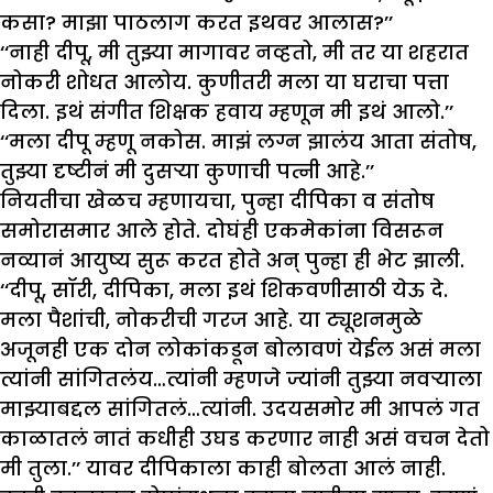
कसा? माझा पाठलाग करत इथवर आलास?’’
‘‘नाही दीपू, मी तुझ्या मागावर नव्हतो, मी तर या शहरात
नोकरी शोधत आलोय. कुणीतरी मला या घराचा पत्ता
दिला. इथं संगीत शिक्षक हवाय म्हणून मी इथं आलो.’’
‘‘मला दीपू म्हणू नकोस. माझं लग्न झालंय आता संतोष,
तुझ्या दृष्टीनं मी दुसऱ्या कुणाची पत्नी आहे.’’
नियतीचा खेळच म्हणायचा, पुन्हा दीपिका व संतोष
समोरासमार आले होते. दोघंही एकमेकांना विसरून
नव्यानं आयुष्य सुरू करत होते अन् पुन्हा ही भेट झाली.
‘‘दीपू, सॉरी, दीपिका, मला इथं शिकवणीसाठी येऊ दे.
मला पैशांची, नोकरीची गरज आहे. या ट्यूशनमुळे
अजूनही एक दोन लोकांकडून बोलावणं येईल असं मला
त्यांनी सांगितलंय…त्यांनी म्हणजे ज्यांनी तुझ्या नवऱ्याला
माझ्याबद्दल सांगितलं…त्यांनी. उदयसमोर मी आपलं गत
काळातलं नातं कधीही उघड करणार नाही असं वचन देतो
मी तुला.’’ यावर दीपिकाला काही बोलता आलं नाही.