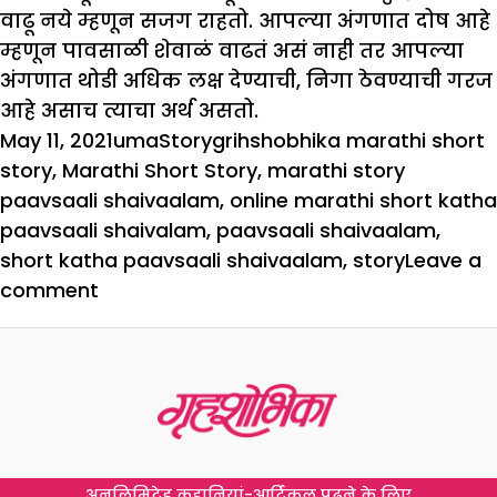
वाढू नये म्हणून सजग राहतो. आपल्या अंगणात दोष आहे
म्हणून पावसाळी शेवाळं वाढतं असं नाही तर आपल्या
अंगणात थोडी अधिक लक्ष देण्याची, निगा ठेवण्याची गरज
आहे असाच त्याचा अर्थ असतो.
Posted
Author
Categories
Tags
May 11, 2021
uma
Story
grihshobhika marathi short
on
story
,
Marathi Short Story
,
marathi story
paavsaali shaivaalam
,
online marathi short katha
paavsaali shaivalam
,
paavsaali shaivaalam
,
short katha paavsaali shaivaalam
,
story
Leave a
on
comment
पावसाळी
शेवाळं
अनलिमिटेड कहानियां-आर्टिकल पढ़ने के लिए