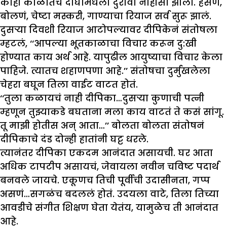
काही काळातच दोघांमधला दुरावा नाहीसा झाला. हसणं,
बोलणं, चेष्टा मस्करी, गाण्याचा रियाज सर्व सुरू झालं.
दुसऱ्या दिवशी रियाज आटोपल्यावर दीपिकेनं संतोषला
म्हटलं, ‘‘आपल्या भूतकाळाचा विचार करून दु:खी
होण्यात काय अर्थ आहे. यापुढील आयुष्याचा विचार केला
पाहिजे. त्यातच शहाणपणा आहे.’’ संतोषचा दुर्मुखलेला
चेहरा बघून तिला वाईट वाटत होतं.
‘‘तुला कळायचं नाही दीपिका…दुसऱ्या कुणाची पत्नी
म्हणून तुझ्याकडे बघताना मला काय वाटतं ते कसं सांगू.
तू माझी होतीस अन् आता…’’ बोलता बोलता संतोषनं
दीपिकाचे दंड दोन्ही हातांनी घट्ट धरले.
त्यानंतर दीपिका एकदम आनंदात असायची. घर आता
अधिक टापटीप असायचं, जेवायला नवीन चविष्ट पदार्थ
बनवले जायचे. एकूणच तिची पूर्वीची उदासीनता, गप्प
असणं…सगळंच बदललं होतं. उदयला वाटे, तिला तिच्या
आवडीचे संगीत शिक्षण घेता येतंय, यामुळेच ती आनंदात
आहे.