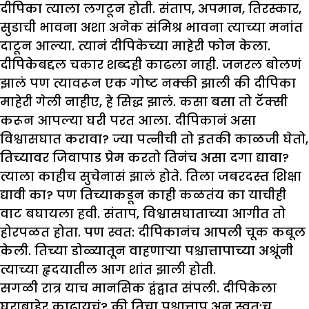
दीपिका त्याला लगटून होती. संताप, अपमान, तिरस्कार,
सुडाची भावना अशा अनेक संमिश्र भावना त्याच्या मनांत
दाटून आल्या. त्यानं दीपिकेच्या माहेरी फोन केला.
दीपिकेबद्दल चकार शब्दही काढला नाही. जनरल बोलणं
झालं पण त्यावरून एक गोष्ट नक्की झाली की दीपिका
माहेरी गेली नाहीए, हे सिद्ध झालं. कसा बसा तो टॅक्सी
करून आपल्या घरी परत आला. दीपिकानं असा
विश्वासघात करावा? ज्या पत्नीची तो इतकी काळजी घेतो,
तिच्यावर जिवापाड प्रेम करतो तिनंच असा दगा द्यावा?
त्याला काहीच सुचेनासं झालं होते. तिला जबरदस्त शिक्षा
द्यावी का? पण तिच्याकडून काही कळतंय का याचीही
वाट बघायला हवी. संताप, विश्वासघाताच्या आगीत तो
होरपळत होता. पण स्वत: दीपिकानंच आपली चूक कबूल
केली. तिच्या डोळ्यातून वाहणाऱ्या पश्चात्तापाच्या अश्रूंनी
त्याच्या हृदयातील आग शांत झाली होती.
सगळी रात्र याच मानसिक द्वंद्वात संपली. दीपिकेला
घराबाहेर काढायचं? की तिचा पश्चात्ताप अन् स्वत:च