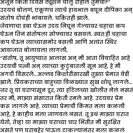
अजून किती दिवस ट्यूशन चालू राहील तुमची?’’
उदयचं बोलणं, एकूणच त्याचे हावभाल बघून दीपिका अन्
संतोष दोघंही भांबावले. चकितही झाले.
जेवणाचा डबा घेऊन उदय निघून गेल्यावर चहाचा कप
घेऊन तिनं संतोषला सोफ्यावर बसवलं. स्वत:ही चहाचा
कप घेऊन त्याच्यासमोर बसली आणि अत्यंत स्थिर
आवाजात बोलायला लागली,
‘‘संतोष, तू आयुष्यात आलास अन् मी आता विवाहित आहे
उदयची पत्नी अन् त्याच्या कुटुंबातली सून आहे, हे मी
अगदी विसरले…अल्लड किशोरीसारखी तुझ्या प्रेमात वेडी
झाले. प्रियकराच्या बाहुच्या विळख्यात सुख शोधू लागले…
जर तू या घरापासून दूर, त्या हॉटेलच्या खोलीत नेलं नसतं
तर मी, माझ्या संसारात किती रमले आहे. उदयवर प्रेम
करू लागले आहे. त्याच्या प्रेमाची किंमत मला कळली
आहे, हे काहीच मला जाणवलं नसतं. तू इथं माझ्या घरात
येतो, तेव्हा या माझ्या घराच्या चार भिंतीत मी सुरक्षित
असते पण घराबहेर पाऊल टाकल्यानंतर मला कळलं