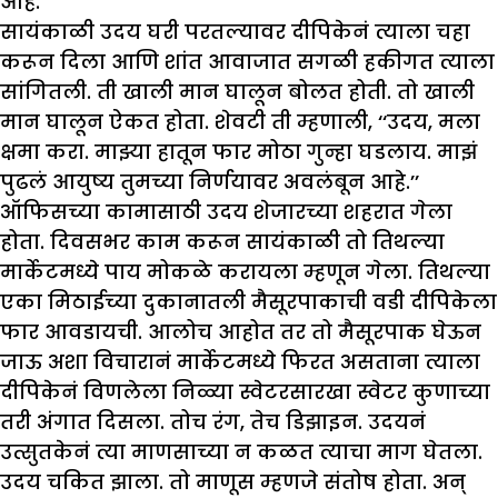
आहे.
सायंकाळी उदय घरी परतल्यावर दीपिकेनं त्याला चहा
करून दिला आणि शांत आवाजात सगळी हकीगत त्याला
सांगितली. ती खाली मान घालून बोलत होती. तो खाली
मान घालून ऐकत होता. शेवटी ती म्हणाली, ‘‘उदय, मला
क्षमा करा. माझ्या हातून फार मोठा गुन्हा घडलाय. माझं
पुढलं आयुष्य तुमच्या निर्णयावर अवलंबून आहे.’’
ऑफिसच्या कामासाठी उदय शेजारच्या शहरात गेला
होता. दिवसभर काम करून सायंकाळी तो तिथल्या
मार्केटमध्ये पाय मोकळे करायला म्हणून गेला. तिथल्या
एका मिठाईच्या दुकानातली मैसूरपाकाची वडी दीपिकेला
फार आवडायची. आलोच आहोत तर तो मैसूरपाक घेऊन
जाऊ अशा विचारानं मार्केटमध्ये फिरत असताना त्याला
दीपिकेनं विणलेला निळ्या स्वेटरसारखा स्वेटर कुणाच्या
तरी अंगात दिसला. तोच रंग, तेच डिझाइन. उदयनं
उत्सुतकेनं त्या माणसाच्या न कळत त्याचा माग घेतला.
उदय चकित झाला. तो माणूस म्हणजे संतोष होता. अन्