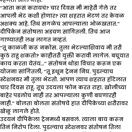
‘‘आता कसं करायचं? चार दिवस मी माहेरी गेले तर
आपली भेट कशी होणार? त्या शहरात भेटणं तर केवळ
अशक्य आहे. तिथं सगळेच आपल्याला ओळखतात.’’
दीपिकेनं संतोषला अडचण सांगितली. तिचं आज
गाण्यातही लक्ष लागत नव्हतं.
‘‘तू काळजी करू नकोस. तुला भेटल्याशिवाय मी तरी
कुठं राहू शकतो? काहीतरी युक्ती करावी लागेल. बघूयात
काय करता येतंय…’’ संतोषनं थोडा विचार करून एक
योजना सांगितली, ‘‘तू इथून ट्रेननं निघ. पुढल्याच
स्टेशनवर मी तुला भेटतो. आपण त्याच शहरात हॉटेलात
चार दिवस राहू. तूच उदयला फोन करत राहा. खोलीच्या
बाहेर पडलोच नाही तर आपल्याला कुणी बघणारही
नाही.’’ बोलता बोलता संतोषचे हात दीपिकेच्या शरीरावर
खेळू लागले होते.
उदयनं दीपिकेला ट्रेनमध्ये बसवलं. त्याला बाय करून
तिनं निरोप दिला. पुढल्याच स्टेशनवर संतोषनं तिला