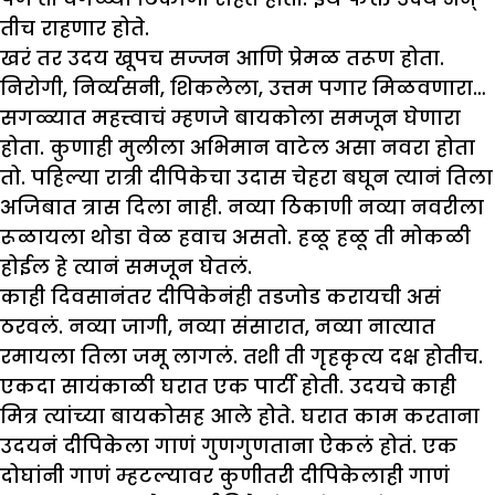
तीच राहणार होते.
खरं तर उदय खूपच सज्जन आणि प्रेमळ तरूण होता.
निरोगी, निर्व्यसनी, शिकलेला, उत्तम पगार मिळवणारा…
सगळ्यात महत्त्वाचं म्हणजे बायकोला समजून घेणारा
होता. कुणाही मुलीला अभिमान वाटेल असा नवरा होता
तो. पहिल्या रात्री दीपिकेचा उदास चेहरा बघून त्यानं तिला
अजिबात त्रास दिला नाही. नव्या ठिकाणी नव्या नवरीला
रूळायला थोडा वेळ हवाच असतो. हळू हळू ती मोकळी
होईल हे त्यानं समजून घेतलं.
काही दिवसानंतर दीपिकेनंही तडजोड करायची असं
ठरवलं. नव्या जागी, नव्या संसारात, नव्या नात्यात
रमायला तिला जमू लागलं. तशी ती गृहकृत्य दक्ष होतीच.
एकदा सायंकाळी घरात एक पार्टी होती. उदयचे काही
मित्र त्यांच्या बायकोसह आले होते. घरात काम करताना
उदयनं दीपिकेला गाणं गुणगुणताना ऐकलं होतं. एक
दोघांनी गाणं म्हटल्यावर कुणीतरी दीपिकेलाही गाणं