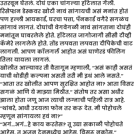
उतरवून घेतलं. दोघं एका चांगल्या हॉटेलात गेली.
रिसेप्शन डेस्कवर खोटी नावं सांगायची असं मनांत होतं
पण हल्ली आयकार्ड, घरचा पत्ता, पॅनकार्ड वगैरे सगळंच
सांगावं लागतं. दोघांची वेगवेगळी नावं सांगताना दोघंही
मनांतून घाबरलेले होते. हॉटेलात जागोजागी सीसी टीव्ही
कॅमेरे लागलेले होते. तोंड लपवता लपवता दीपिकेची वाट
लागली. आपण कॉलगर्ल आहोत असं घाणेरडं फीलिंग
तिला यायला लागलं.
खोलीत आल्यावर ती वैतागून म्हणाली, ‘‘असं काही असतं
याची थोडीही कल्पना असती तरी मी इथं आले नसते.’’
‘‘आता तर खोलीत आपण सुरक्षित आहोत ना? आता विसर
सगळं आणि ये माझ्या मिठीत.’’ संतोष तर असा अधीर
झाला होता जणू आज त्याची लग्नाची पहिली रात्र आहे.
‘‘थांबरे, आधी उदयला फोन तर करू देत. मी पोहोचले
म्हणून सांगायला हवं ना?’’
‘‘अगं…अगं…हे काय करतेस? तू उद्या सकाळी पोहोचते
आहेस. तू अजून ट्रेनमध्येच आहेस. विसरू नकोस.’’