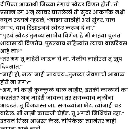
दीपिका आकाशी निळ्या रंगाचं स्वेटर विणत होती. तो
प्रसन्न रंग अन् त्यावर घातलेली ती सुंदर आकर्षक नक्षी
बघून उदयनं म्हटलं, ‘‘माझ्यासाठीही असं सुंदर, याच
रंगाचं, याच डिझाइनचं स्वेटर करून दे ना.’’
‘‘पुढचं स्वेटर तुमच्यासाठीच विणेन. हे मी माझ्या चुलत
भावासाठी विणतेय. पुढल्याच महिन्यांत त्याचा वाढदिवस
आहे ना?’’
‘‘तर मग तू माहेरी जाऊन ये ना, गेलीच नाहीएस तू खूप
दिवसांत.’’
‘‘नाही हो, मला नाही जायचंय…तुमच्या जेवणाची आबाळ
होते ना मग?’’
‘‘अगं, मी काही कुक्कुळं बाळ नाहीए, इतकी काळजी का
करतेस? अन् माहेरी जायला तर सगळ्याच मुलींना
आवडतं. तू बिनधास्त जा…सगळ्यांना भेट. त्यांनाही बरं
वाटेल. मी माझी काळजी घेईन. तू अगदी निशिचंत रहा.’’
उदयनं तिला आश्वस्त केलं. दीपिकेला त्यानंतर नाही
म्हणता आलं नाही.