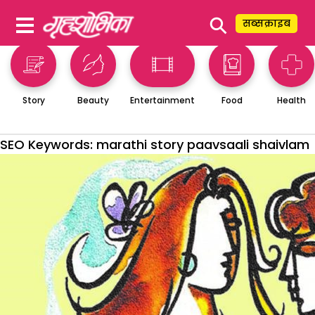
⚲
सब्सक्राइब
Story
Beauty
Entertainment
Food
Health
SEO Keywords:
marathi story paavsaali shaivlam