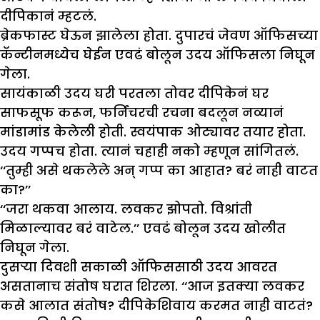
दीपिकानं म्हटलं.
ब्रेकफास्ट घेऊन झालेला होता. दुपारचं जेवण ऑफिसच्या
कॅन्टीनमध्येच घेईन एवढं बोलून उदय ऑफिसला निघून
गेला.
सायंकाळी उदय घरी परतला तोवर दीपिकेनं घर
साफसूफ करून, फर्निचरची रचना बदलून नव्यानं
मांडामांड केलेली होती. स्वयंपाक ओट्यावर तयार होता.
उदय गप्पच होता. त्यानं चहाही नको म्हणून सांगितलं.
‘‘तुम्ही असे थकलेले अन् गप्प का आहात? बरं नाही वाटत
का?’’
‘‘जरा थकवा आलाय. लवकर झोपतो. विश्रांती
मिळाल्यावर बरं वाटेल.’’ एवढं बोलून उदय खोलीत
निघून गेला.
दुसऱ्या दिवशी सकाळी ऑफिससाठी उदय आवरत
असतानाच संतोष घरात शिरला. ‘‘आज इतक्या लवकर
कसे आलात संतोष? दीपिकेशिवाय करमत नाही वाटतं?