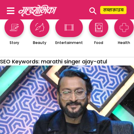
⚲
सब्सक्राइब
Story
Beauty
Entertainment
Food
Health
SEO Keywords:
marathi singer ajay-atul