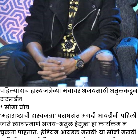
पहिल्यांदाच हास्यजत्रेच्या मंचावर अजयसाठी अतुलकडून
सरप्राईज
*
सोमा घोष
‘महाराष्ट्राची हास्यजत्रा’ घराघरांत अगदी आवडीनी पहिली
जाते त्याचप्रमाणे अजय-अतुल हेसुद्धा हा कार्यक्रम न
चुकता पाहतात. ‘इंडियन आयडल मराठी’ या सोनी मराठी