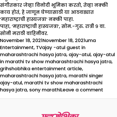
संगीतकार जेव्हा विनोदी भूमिका करतो, तेव्हा नक्की
काय होतं, हे जाणून घेण्यासाठी या आठवड्यात
‘महाराष्ट्राची हास्यजत्रा’ नक्की पाहा.
पाहा, ‘महाराष्ट्राची हास्यजत्रा’, सोम.-गुरु. रात्री ९ वा.
सोनी मराठी वाहिनीवर.
Posted
Author
Categori
November 18, 2021
November 18, 2021
uma
on
Tags
Entertainment
,
TV
ajay -atul guest in
maharashtrachi hasya jatra
,
ajay-atul
,
ajay-atul
in marathi tv show maharashtrachi hasya jatra
,
grihshobhika entertainment article
,
maharashtrachi hasya jatra
,
marathi singer
ajay-atul
,
marathi tv show maharashtrachi
on
hasya jatra
,
sony marathi
Leave a comment
पहिल्य
हास्यजत
मंचाव