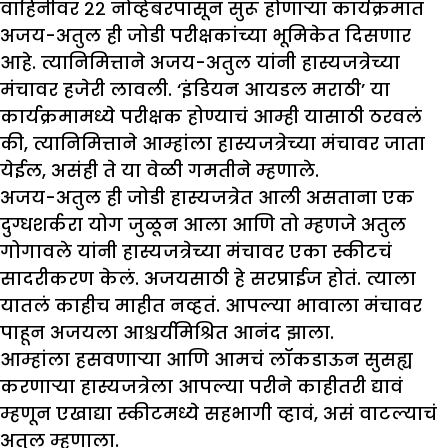
वाहिनीवर २२ नोव्हेंबरपासून सुरू होणाऱ्या कार्यक्रमात
अजय-अतुल ही जोडी परीक्षकांच्या भूमिकेत दिसणार
आहे. त्यानिमित्ताने अजय-अतुल यांनी हास्यजत्रेच्या
मंचावर हजेरी लावली. ‘इंडियन आयडल मराठी’ या
कार्यक्रमामध्ये परीक्षक होण्याचं आम्ही यासाठी ठरवलं
की, त्यानिमित्ताने आम्हांला हास्यजत्रेच्या मंचावर जाता
येईल, असंही ते या वेळी गमतीने म्हणाले.
अजय-अतुल ही जोडी हास्यजत्रेत आली असताना एक
दुग्धशर्करा योग जुळून आला आणि तो म्हणजे अतुल
गोगावले यांनी हास्यजत्रेच्या मंचावर एका स्कीटचं
सादरीकरण केलं. अजयसाठी हे सरप्राईज होतं. त्याला
यातलं काहीच माहीत नव्हतं. आपल्या भावाला मंचावर
पाहून अजयला आश्चर्यमिश्रित आनंद झाला.
आम्हांला हसवणाऱ्या आणि आमचं लॉकडाऊन सुसह्य
करणाऱ्या हास्यजत्रेला आपल्या परीने काहीतरी द्यावं
म्हणून एखाद्या स्कीटमध्ये सहभागी व्हावं, असं वाटल्याचं
अतुल म्हणाला.