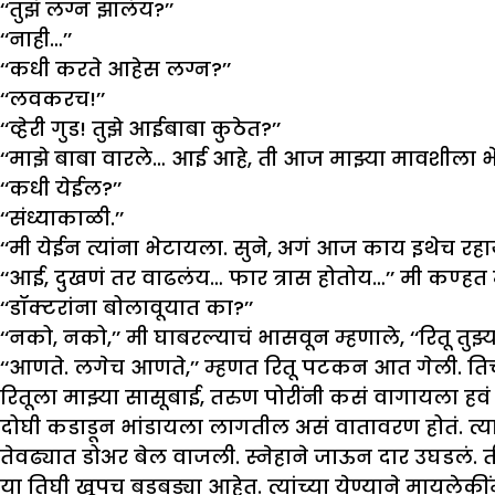
‘‘तुझं लग्न झालंय?’’
‘‘नाही…’’
‘‘कधी करते आहेस लग्न?’’
‘‘लवकरच!’’
‘‘व्हेरी गुड! तुझे आईबाबा कुठेत?’’
‘‘माझे बाबा वारले… आई आहे, ती आज माझ्या मावशीला भे
‘‘कधी येईल?’’
‘‘संध्याकाळी.’’
‘‘मी येईन त्यांना भेटायला. सुने, अगं आज काय इथेच रहा
‘‘आई, दुखणं तर वाढलंय… फार त्रास होतोय…’’ मी कण्हत 
‘‘डॉक्टरांना बोलावूयात का?’’
‘‘नको, नको,’’ मी घाबरल्याचं भासवून म्हणाले, ‘‘रितू तु
‘‘आणते. लगेच आणते,’’ म्हणत रितू पटकन आत गेली. तिच
रितूला माझ्या सासूबाई, तरुण पोरींनी कसं वागायला हवं य
दोघी कडाडून भांडायला लागतील असं वातावरण होतं. त्या 
तेवढ्यात डोअर बेल वाजली. स्नेहाने जाऊन दार उघडलं. ती प
या तिघी खूपच बडबड्या आहेत. त्यांच्या येण्याने मायले