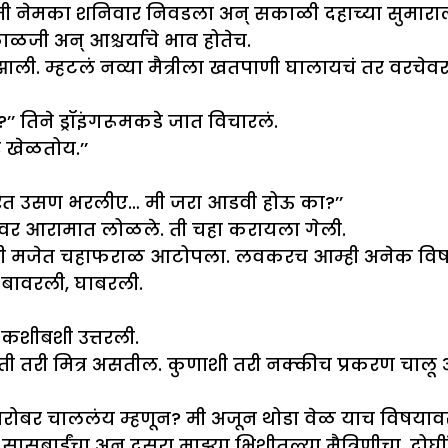
मी नेमका शनिवार निवडला अन् सकाळी दहाच्या सुमाराला 
काळजी अन् आश्चर्याचे भाव होतेच.
ली. म्हटलं नव्या मैत्रीला खतपाणी घालायचं तर वरचेवर 
’ तिने ड्रॉइंगरूमकडे जात विचारलं.
र खेळतोय.’’
कमरेत उसण भरलीए… मी जरा आडवी होऊ का?’’
बेडवर आरामात लोळले. ती चहा करायला गेली.
म्ही मजेत चहाफराळ आटोपला. लवकरच आम्ही अनेक विष
 बावरली, घाबरली.
ी कशीबशी उत्तरली.
र किती तरी मित्र असतील. कुणाशी तरी नक्कीच प्रकरण चाल
बरोबर चाललंय म्हणून? मी अजून थोडा वेळ याच विषयाव
सूबाईंचा अन् दुसरा माझ्या भिशीतल्या मैत्रिणीचा. दोघ