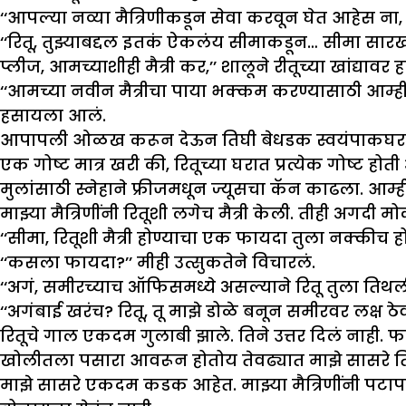
‘‘आपल्या नव्या मैत्रिणीकडून सेवा करवून घेत आहेस ना
‘‘रितू, तुझ्याबद्दल इतकं ऐकलंय सीमाकडून… सीमा सारख
प्लीज, आमच्याशीही मैत्री कर,’’ शालूने रीतूच्या खांद्यावर 
‘‘आमच्या नवीन मैत्रीचा पाया भक्कम करण्यासाठी आम्
हसायला आलं.
आपापली ओळख करून देऊन तिघी बेधडक स्वयंपाकघरात शिर
एक गोष्ट मात्र खरी की, रितूच्या घरात प्रत्येक गोष्ट होत
मुलांसाठी स्नेहाने फ्रीजमधून ज्यूसचा कॅन काढला. आम
माझ्या मैत्रिणींनी रितूशी लगेच मैत्री केली. तीही अगद
‘‘सीमा, रितूशी मैत्री होण्याचा एक फायदा तुला नक्कीच ह
‘‘कसला फायदा?’’ मीही उत्सुकतेने विचारलं.
‘‘अगं, समीरच्याच ऑफिसमध्ये असल्याने रितू तुला तिथल
‘‘अगंबाई खरंच? रितू, तू माझे डोळे बनून समीरवर लक्ष ठ
रितूचे गाल एकदम गुलाबी झाले. तिने उत्तर दिलं नाह
खोलीतला पसारा आवरून होतोय तेवढ्यात माझे सासरे ति
माझे सासरे एकदम कडक आहेत. माझ्या मैत्रिणींनी पटापट 