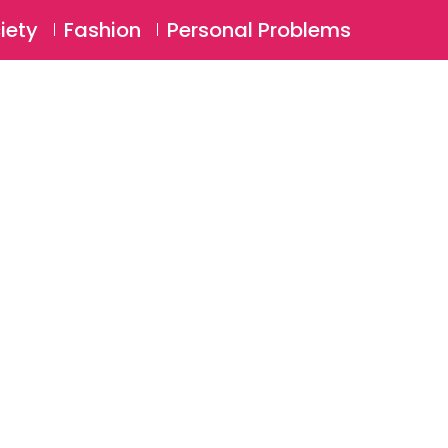
⚲
BSCRIBE
Login
iety
Fashion
Personal Problems
⚲