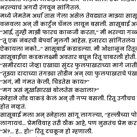
भरल्याचं अगदी रंगवून सांगितलं.
मध्ये जेमतेम अर्धा तास गेला असेल तेवढ्यात माझ्या सास
वळवला अन् ती कार्टून चॅनल लावून बसली. सासूबाई अन
‘‘आई, तुम्ही माझी फारच काळजी करता,’’ मी भरल्या गळ्
‘‘तू एक नंबरची बेपर्वा मुलगी आहेस. हजारदा सांग
ऐकायला नको…’’ सासूबाई कडाडल्या. मी ओशाळून रितूक
सासूबाईंचा कडकलक्ष्मी अवतार बघून रितू घाबरली होती. त
‘‘समीरदादा जेव्हा एखाद्या सुंदर फुलपाखराच्या मागे जाती
‘‘तुझ्या दादाच्या तंगड्या तोडीन अन् त्या फुलपाखराचे
‘‘अगं, मी गंमत केली, चिडतेस काय?’’
‘‘मग असं मूर्खासारखं बोलतेस कशाला?’’
स्नेहाने तोंड वाकडं केलं अन् ती गप्प बसली. रितू उगी
होत नव्हतं.
सासूबाई मला अन् स्नेहाला सांगू लागल्या, ‘‘हल्लीच्या
लागायचं… प्रेमविवाह तरी ठीक आहे, पण नुसतंच प्रेम क
‘‘अं?… हं… हो!’’ रितू दचकून हो म्हणाली.