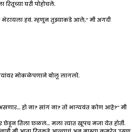
रितूच्या घरी पोहोचले.
भेटायला हवं. म्हणून तुझ्याकडे आले,’’ मी अगदी
यांवर मोकळेपणाने बोलू लागलो.
ू असणार… हो ना? सांग ना? तो भाग्यवंत कोण आहे?’’ मी
र छेडून तिला छळलं… मला त्यात खूपच मजा येत होती.
ींनाही मी आता रितूकडे आल्याचं अन् माझ्या कमरेत उसण