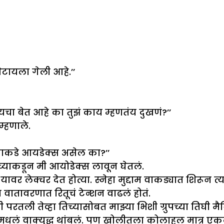
टायला गेली आहे.’’
यचा बेत आहे का तुझं काय म्हणतंय दुखणं?’’
म्हणाले.
झ्याकडे आयडेक्स असेल का?’’
्याकडून मी आयोडेक्स लावून घेतलं.
ावर लेक्चर देत होत्या. स्नेहा मुद्दाम वाकड्यात शिरून 
वातावरणात रितूचं टेन्शन वाढलं होतं.
रतली तेव्हा तिच्यासोबत माझ्या भिशी ग्रुपच्या तिघी मैत्
कींमधलं वाक्युद्ध थांबलं. पण खोलीतला कोलाहल मात्र ए