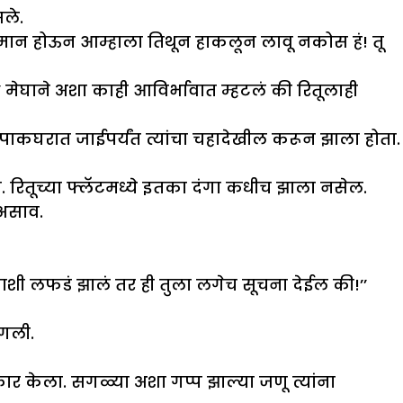
ले.
राजमान होऊन आम्हाला तिथून हाकलून लावू नकोस हं! तू
ेघाने अशा काही आविर्भावात म्हटलं की रितूलाही
ाकघरात जाईपर्यंत त्यांचा चहादेखील करून झाला होता.
. रितूच्या फ्लॅटमध्ये इतका दंगा कधीच झाला नसेल.
 असाव.
णाशी लफडं झालं तर ही तुला लगेच सूचना देईल की!’’
ागली.
ार केला. सगळ्या अशा गप्प झाल्या जणू त्यांना