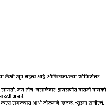
्या लेखी खूप महत्त्व आहे. ऑफिसमधल्या ‘ऑफिसेत्तर
घरी सांगतो. मग तीच ‘मसालेदार’ झणझणीत बातमी बायको
ासारखी असते.
नित करत सगळ्यात आधी नीलमने म्हटलं, ‘‘तुझ्या समीरचं,