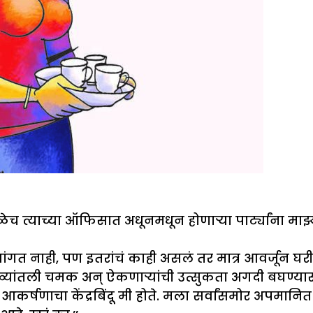
च त्याच्या ऑफिसात अधूनमधून होणाऱ्या पार्ट्यांना माझ
ांगत नाही, पण इतरांचं काही असलं तर मात्र आवर्जून 
 डोळ्यांतली चमक अन् ऐकणाऱ्यांची उत्सुकता अगदी बघण्य
ा आकर्षणाचा केंद्रबिंदू मी होते. मला सर्वांसमोर अपमा