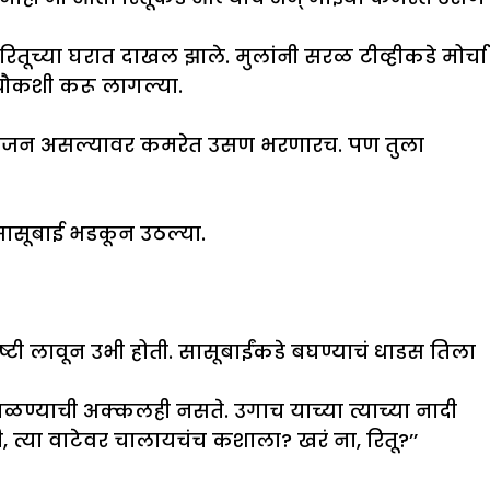
रितूच्या घरात दाखल झाले. मुलांनी सरळ टीव्हीकडे मोर्चा
 चौकशी करू लागल्या.
ढं वजन असल्यावर कमरेत उसण भरणारच. पण तुला
र सासूबाई भडकून उठल्या.
ष्टी लावून उभी होती. सासूबाईंकडे बघण्याचं धाडस तिला
भाळण्याची अक्कलही नसते. उगाच याच्या त्याच्या नादी
 त्या वाटेवर चालायचंच कशाला? खरं ना, रितू?’’