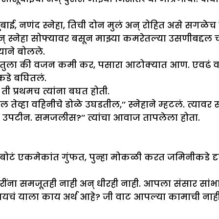
ूबाई, नणंद स्नेहा, तिची दोन मुलं अन् रोहित असे सगळेच 
् स्नेहा सोफ्यावर बसून माझ्या कमरेतल्या उसणीबद्दल
याने बोलले.
ितलंय तुला की वजन कमी कर, पसारा आटोक्यात आण. एव
डे बघितलं.
ी प्रथमच त्यांना बघत होती.
ल तेव्हा वहिनीचे डोळे उघडतील,’’ स्नेहाने म्हटलं. त्याव
 पंख उपटीन. समजलीस?’’ त्यांचा आवाज तापलेला होता.
चच बोटं एकमेकांत गुंफत, पुन्हा मोकळी करत जमिनीकडे दृ
 पोरींना समजूतही नाही अन् धीरही नाही. आपला संसार सां
रायचं याला काय अर्थ आहे? जी वाट आपल्या कामाची नाही,