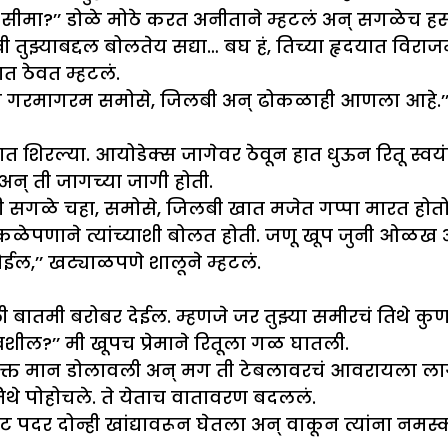
, सीमा?’’ डोळे मोठे करत अनीताने म्हटलं अन् सगळेच हस
ी तुझ्याबद्दल बोलतेय सद्या… बघ हं, तिच्या हृदयात वि
हात ठेवत म्हटलं.
ही गरमागरम समोसे, जिलबी अन् ढोकळाही आणला आहे.’’ म
ल्या. आयोडेक्स जागेवर ठेवून हात धुऊन रितू स्वयंप
ी अन् ती जागच्या जागी होती.
्ही सगळे चहा, समोसे, जिलबी खात मजेत गप्पा मारत होतो
ी मोकळेपणाने त्यांच्याशी बोलत होती. जणू खूप जुनी ओळख
ोईल,’’ खट्याळपणे शालूने म्हटलं.
ी बातमी बरोबर देईल. म्हणजे जर तुझ्या समीरचं तिथे कु
ेवशील?’’ मी खूपच प्रेमाने रितूला गळ घातली.
ी. फक्त मान डोलावली अन् मग ती टेबलावरचं आवरायला ल
थे पोहोचले. ते येताच वातावरण बदललं.
पदर दोन्ही खांद्यावरून घेतला अन् वाकून त्यांना नमस्क