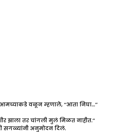
 आमच्याकडे वळून म्हणाले, ‘‘आता निघा…’’
उशीर झाला तर चांगली मुलं मिळत नाहीत.’’
्ही सगळ्यांनी अनुमोदन दिलं.