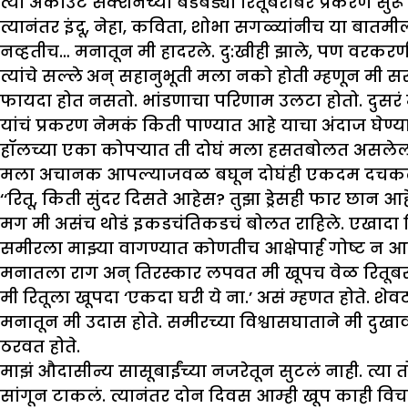
त्या अकाउंट सेक्शनच्या बडबड्या रितूबरोबर प्रकरण सुरू 
त्यानंतर इंदू, नेहा, कविता, शोभा सगळ्यांनीच या बातमी
नव्हतीच… मनातून मी हादरले. दु:खीही झाले, पण वरकरणी
त्यांचे सल्ले अन् सहानुभूती मला नको होती म्हणून मी
फायदा होत नसतो. भांडणाचा परिणाम उलटा होतो. दुसरं म
यांचं प्रकरण नेमकं किती पाण्यात आहे याचा अंदाज घेण्यास
हॉलच्या एका कोपऱ्यात ती दोघं मला हसतबोलत असलेली द
मला अचानक आपल्याजवळ बघून दोघंही एकदम दचकलीच! त
‘‘रितू, किती सुंदर दिसते आहेस? तुझा ड्रेसही फार छान आहे
मग मी असंच थोडं इकडचंतिकडचं बोलत राहिले. एखादा 
समीरला माझ्या वागण्यात कोणतीच आक्षेपार्ह गोष्ट न आढळ
मनातला राग अन् तिरस्कार लपवत मी खूपच वेळ रितूबरोबर
मी रितूला खूपदा ‘एकदा घरी ये ना.’ असं म्हणत होते. शेव
मनातून मी उदास होते. समीरच्या विश्वासघाताने मी दुख
ठरवत होते.
माझं औदासीन्य सासूबाईंच्या नजरेतून सुटलं नाही. त्या
सांगून टाकलं. त्यानंतर दोन दिवस आम्ही खूप काही विच