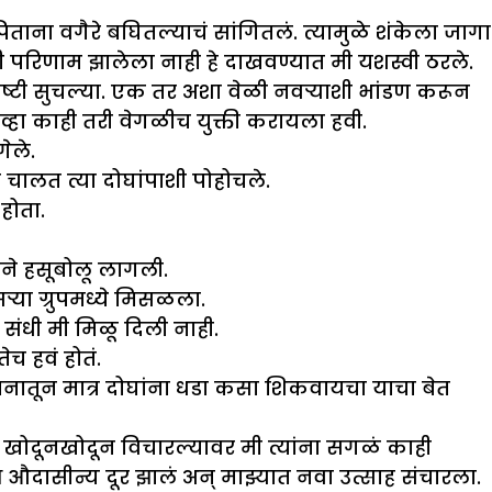
िताना वगैरे बघितल्याचं सांगितलं. त्यामुळे शंकेला जागा
ी परिणाम झालेला नाही हे दाखवण्यात मी यशस्वी ठरले.
ोष्टी सुचल्या. एक तर अशा वेळी नवऱ्याशी भांडण करून
्हा काही तरी वेगळीच युक्ती करायला हवी.
ेले.
ालत त्या दोघांपाशी पोहोचले.
होता.
ने हसूबोलू लागली.
्या ग्रुपमध्ये मिसळला.
संधी मी मिळू दिली नाही.
ेच हवं होतं.
मनातून मात्र दोघांना धडा कसा शिकवायचा याचा बेत
नी खोदूनखोदून विचारल्यावर मी त्यांना सगळं काही
 औदासीन्य दूर झालं अन् माझ्यात नवा उत्साह संचारला.