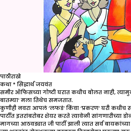
पाठीराखे
कथा
*
सिद्धार्थ जयवंत
समीर ऑफिसच्या गोष्टी घरात कधीच बोलत नाही, त्यामुळे
बातम्या’ मला तिथेच समजतात.
कुणीही नवरा आपलं ‘लफडं’ किंवा ‘प्रकरण’ घरी कधीच स
पार्टीत इतरांबरोबर शेयर करते त्यावेळी सांगणारीच्या
मागच्या आठवड्यात जी पार्टी झाली त्यात सर्व बायकांच्य