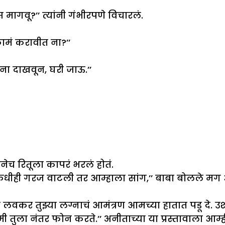
 मागवू?’’ त्यांनी गंभीरपणे विचारलं.
ामं करावीत ना?’’
ंना दाखवून, घरी जाऊ.’’
नेच रितूला कापरं भरलं होतं.
ला कधीही गरज वाटली तर आम्हाला सांग,’’ बाबा बोलले मग
ता लवकर तुझ्या लग्नाचं आमंत्रण आमच्या हातात पडू दे. 
. मी तुला नंतर फोन करते.’’ अनीताच्या या प्रस्तावाला आम