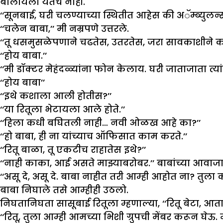
बोलायला येतंच नाही.
‘‘सूनबाई, घरी चलण्याच्या स्थितीत आहेस की अॅम्ब्युलन्स
‘‘चलेन बाबा,’’ मी नम्रपणे उत्तरले.
‘‘तू धसमुसळेपणाने चढतेस, उतरतेस, जरा सावकाशीने क
‘‘होय बाबा.’’
‘‘मी डॉक्टर मेहंदळ्यांना फोन केलाय. घरी जाताजाता त्या
‘‘होय बाबा’’
‘‘इथे कशाला आली होतीस?’’
‘‘या रितूला भेटायला आले होते.’’
‘‘हिला कधी बघितली नाही… नवी ओळख आहे का?’’
‘‘हो बाबा, ही ना यांच्याच ऑफिसात काम करते.’’
‘‘रितू बाळा, तू एकटीच राहातेस इथे?’’
‘‘नाही काका, आई असते माझ्याबरोबर.’’ बाबांच्या आवाजा
‘‘असू दे, असू दे. बाबा नाहीत तरी आम्ही आहोत ना? तु
बाबा निघाले तसे आम्हीही उठलो.
निघतानिघता सासूबाई रितूला म्हणाल्या, ‘‘रितू बेटा, आ
‘‘रितू, तुला आम्ही आमच्या भिशी ग्रुपची मेंबर करून घेऊ