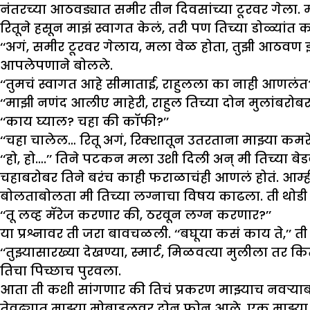
नंतरच्या आठवड्यात समीर तीन दिवसांच्या टूरवर गेला. 
रितूने हसून माझं स्वागत केलं, तरी पण तिच्या डोळ्यांत 
‘‘अगं, समीर टूरवर गेलाय, मला वेळ होता, तुझी आठवण झा
आपलेपणाने बोलले.
‘‘तुमचं स्वागत आहे सीमाताई, राहुलला का नाही आणलंत?’
‘‘माझी नणंद आलीए माहेरी, राहुल तिच्या दोन मुलांबरोब
‘‘काय घ्याल? चहा की कॉफी?’’
‘‘चहा चालेल… रितू अगं, रिक्शातून उतरताना माझ्या 
‘‘हो, हो….’’ तिने पटकन मला उशी दिली अन् मी तिच्या 
चहाबरोबर तिने बरंच काही फराळाचंही आणलं होतं. आ
बोलताबोलता मी तिच्या लग्नाचा विषय काढला. ती थोडी
‘‘तू लव्ह मॅरेज करणार की, ठरवून लग्न करणार?’’
या प्रश्नावर ती जरा बावचळली. ‘‘बघूया कसं काय ते,’’ त
‘‘तुझ्यासारख्या देखण्या, स्मार्ट, मिळवत्या मुलीला त
तिचा पिच्छाच पुरवला.
आता ती कशी सांगणार की तिचं प्रकरण माझ्याच नवऱ्या
तेवढ्यात माझ्या मोबाइलवर दोन फोन आले. एक माझ्या सा