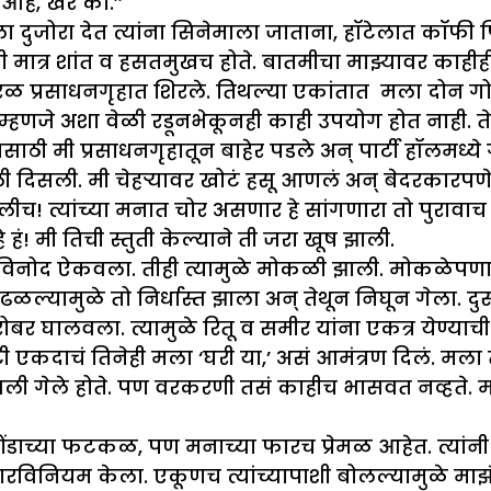
आहे, खरं का.’’
ला दुजोरा देत त्यांना सिनेमाला जाताना, हॉटेलात कॉफी प
 मात्र शांत व हसतमुखच होते. बातमीचा माझ्यावर काहीह
 सरळ प्रसाधनगृहात शिरले. तिथल्या एकांतात मला दोन ग
्हणजे अशा वेळी रडूनभेकूनही काही उपयोग होत नाही. तेव
ाठी मी प्रसाधनगृहातून बाहेर पडले अन् पार्टी हॉलमध्ये ग
िसली. मी चेहऱ्यावर खोटं हसू आणलं अन् बेदरकारपणे च
्यांच्या मनात चोर असणार हे सांगणारा तो पुरावाच 
 हं! मी तिची स्तुती केल्याने ती जरा खूष झाली.
विनोद ऐकवला. तीही त्यामुळे मोकळी झाली. मोकळेपणा
ल्यामुळे तो निर्धास्त झाला अन् तेथून निघून गेला. दुसऱ
 घालवला. त्यामुळे रितू व समीर यांना एकत्र येण्याची 
टी एकदाचं तिनेही मला ‘घरी या,’ असं आमंत्रण दिलं. मला त
ावली गेले होते. पण वरकरणी तसं काहीच भासवत नव्हते. 
 तोंडाच्या फटकळ, पण मनाच्या फारच प्रेमळ आहेत. त्यां
ारविनियम केला. एकूणच त्यांच्यापाशी बोलल्यामुळे माझं