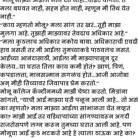
‘‘मोनू माझ्या आईला मान देत नाही…वाईट वागतो. ते
मला बघवत नाही, सहन होत नाही, म्हणून मी तिथं येत
नाही.’’
‘‘काय म्हणतो मोनू? मला सांग तर खरं…तूही माझा
मुलगा आहे. तुझाही माझ्यावर तेवढाच अधिकार आहे.’’
‘‘मला कुठलाच अधिकार नकोय बाबा. अधिकाराची एवढी
हाव असती तर मी आईला तुमच्याकडे पाठवलंच नसतं.
आईच्या आनंदासाठी, आईला मी माझ्यापासून दूर
केलंय…या घरात तिला काय कमी होतं? खाणं, पिणं,
कपडालत्ता, मानसन्मान सगळंच होतं…आजी आजोबा
अन् मीही तिच्यावर जिवापाड प्रेम करतो.’’
मोनू कॉलेज कॅन्टीनमध्ये माझी चेष्टा करतो. मित्रांना
सांगतो, ‘‘याची आई माझ्या घरी पळून आली आहे… तो असं
का म्हणतो? मला माझ्या आईला सांभाळता येत नव्हतं
का? माझी आई तर वडिधाऱ्यांच्या सांगण्यावरून अगदी
राजरोसपणे लग्न करून तुमच्या घरात आली आहे. पण
मोनूचा आई कुठं भटकते आहे हे त्याला ठाऊक आहे का?