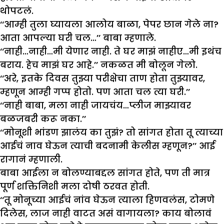
थोपटलं.
‘‘आम्ही तुला घ्यायला आलोय बाळा, पेपर छान गेले ना?
आता आपल्या घरी चल…’’ बाबा म्हणाले.
‘‘नाही…नाही…मी येणार नाही. ते घर माझं नाहीए…मी इथंच
बराय. हेच माझं घर आहे.’’ नकळत मी बोलून गेलो.
‘‘अरे, इतके दिवस तुझ्या परीक्षेचा ताण होता तुझ्यावर,
म्हणून आम्ही गप्प होतो. पण आता चल त्या घरी.’’
‘‘नाही बाबा, मला नाही जायचंय…प्लीज माझ्यावर
बळजबरी करू नका.’’
‘‘मोनूशी भांडण झालंय का तुझं? तो सांगत होता तू त्याच्या
आईचं नाव घेऊन त्याची बदनामी केलीस म्हणून?’’ आई
रागानं म्हणाली.
बाबा आईला न बोलण्याबद्दल सांगत होते, पण ती मात्र
पूर्ण शक्तिनिशी मला दोषी ठरवत होती.
‘‘तू मोनूच्या आईचं नांव घेऊन त्याला हिणवलंस, टोमणे
दिलेस, लाज नाही वाटत असं वागायला? काय बोलावं