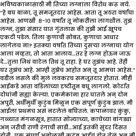
भविष्यकाळासाठी मी तिच्या लग्नाला विरोध करू नये.
‘‘हे बघ बाळा, तू समजूतदार आहेस. आता तू अठरा वर्षांचा
आहेस. आणखी ८-१० वर्षांत तू नोकरीला लागशील. तुझं
लग्न, तुझा संसार यात गुंतलास की तुझी आई खूपच
एकटी पडेल. तिला कुणाची सोबत, कुणाचा आधार
लागेलच ना? इतक्या वर्षांत तिच्या दुसऱ्या लग्नाचा योग
आला नव्हता, तो आता आलाय…तर हे लग्न होऊन जाऊ
दे…तुला जिथं वाटेल तिथं तू राहा. हे घर तुझंच आहे. तेही
घर तुझंच आहे. आम्ही तुझेच आहोत अन् तू आमचा आहेस.’’
वडील नसले की मुलं लवकरच समजूतदार होतात. मीही
आईकडे आता वडिलांच्या दृष्टीतून बघू लागलो. कोर्टात
दोघांनी सह्या केल्या. एकमेकांना हार घातले अन् दोन
अपूरी, अर्धीमुर्धी कुटुंब मिळून एक संपूर्ण कुंटुंब झालं. मी
आईला प्रथमच असं नटलेलं बघितलं. कपाळावर कुंकु,
गळ्यात मंगळसूत्र, हातात सोन्याच्या, काचेच्या बांगड्या
अन् जरीची राणी रंगाची साडी…आई इतकी सुंदर दिसत
होती…एक संपूर्ण अनोळखी कुटुंब आईचं होत गेलं अन् मी