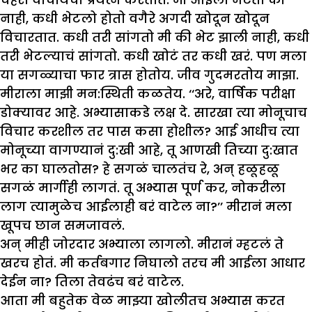
नाही, कधी भेटलो होतो वगैरे अगदी खोदून खोदून
विचारतात. कधी तरी सांगतो मी की भेट झाली नाही, कधी
तरी भेटल्याचं सांगतो. कधी खोटं तर कधी खरं. पण मला
या सगळ्याचा फार त्रास होतोय. जीव गुदमरतोय माझा.
मीराला माझी मन:स्थिती कळतेय. ‘‘अरे, वार्षिक परीक्षा
डोक्यावर आहे. अभ्यासाकडे लक्ष दे. सारखा त्या मोनूचाच
विचार करशील तर पास कसा होशील? आई आधीच त्या
मोनूच्या वागण्यानं दु:खी आहे, तू आणखी तिच्या दु:खात
भर का घालतोस? हे सगळं चालतंच रे, अन् हळूहळू
सगळं मार्गीही लागतं. तू अभ्यास पूर्ण कर, नोकरीला
लाग त्यामुळेच आईलाही बरं वाटेल ना?’’ मीरानं मला
खूपच छान समजावलं.
अन् मीही जोरदार अभ्याला लागलो. मीरानं म्हटलं ते
खरच होतं. मी कर्तबगार निघालो तरच मी आईला आधार
देईन ना? तिला तेवढंच बरं वाटेल.
आता मी बहुतेक वेळ माझ्या खोलीतच अभ्यास करत