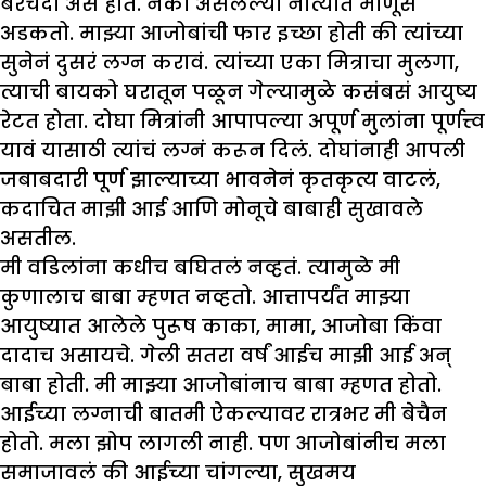
बरेचदा असं होतं. नको असलेल्या नात्यात माणूस
अडकतो. माझ्या आजोबांची फार इच्छा होती की त्यांच्या
सुनेनं दुसरं लग्न करावं. त्यांच्या एका मित्राचा मुलगा,
त्याची बायको घरातून पळून गेल्यामुळे कसंबसं आयुष्य
रेटत होता. दोघा मित्रांनी आपापल्या अपूर्ण मुलांना पूर्णत्त्व
यावं यासाठी त्यांचं लग्नं करून दिलं. दोघांनाही आपली
जबाबदारी पूर्ण झाल्याच्या भावनेनं कृतकृत्य वाटलं,
कदाचित माझी आई आणि मोनूचे बाबाही सुखावले
असतील.
मी वडिलांना कधीच बघितलं नव्हतं. त्यामुळे मी
कुणालाच बाबा म्हणत नव्हतो. आत्तापर्यंत माझ्या
आयुष्यात आलेले पुरूष काका, मामा, आजोबा किंवा
दादाच असायचे. गेली सतरा वर्षं आईच माझी आई अन्
बाबा होती. मी माझ्या आजोबांनाच बाबा म्हणत होतो.
आईच्या लग्नाची बातमी ऐकल्यावर रात्रभर मी बेचैन
होतो. मला झोप लागली नाही. पण आजोबांनीच मला
समाजावलं की आईच्या चांगल्या, सुखमय