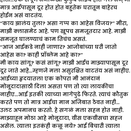
मात्र आईपासून दूर होत होत बहुतेक घरातून बाहेरच
होईन असं वाटतंय.
‘‘काय झालंय तुला? असा गप्प का आहेस विजय?’’ मीरा,
माझी क्लासमेट आहे. पण खूपच समजूतदार आहे. माझी
समजूत घालण्याचं काम तिचंच असतं.
‘‘आज आईकडे नाही जाणार? आजोबांच्या घरी जातो
आहेस का? काही प्रॉब्लेम आहे का?’’
मी काय सांगू? कसं सांगू? माझी आईच माझ्यापासून दूर
दूर जाते आहे…म्हणजे मला असुरक्षित वाटतंय असं नाहीए.
आईच्या हृदयातला एक कोपरा मी आनंदानं
मोनूदादासाठी दिला असता पण तो त्या लायकीचा
नाहीए…आई इतकी त्याच्या मागेपुढे फिरते. त्याचं कौतुक
करते पण तो मात्र आईचा मान अजिबात ठेवत नाही…
उलट अपमानच करतो. हे सगळं मला सहन होत नाही.
माझ्याहून मोठा आहे मोनूदादा, वीस एकवीसचा सहज
असेल. त्याला इतकंही कळू नये? आई बिचारी त्याला