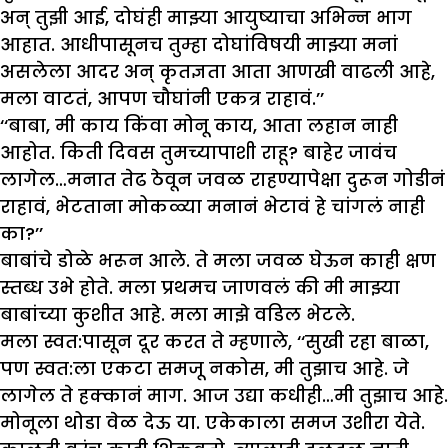
अन् तुझी आई, दोघंही माझ्या आयुष्याचा अभिन्न भाग
आहात. आधीपासूनच तुम्हा दोघांविषयी माझ्या मनां
असलेला आदर अन् कृतज्ञता आता आणखी वाढली आहे,
मला वाटतं, आपण चौघांनी एकत्र राहावं.’’
‘‘बाबा, मी काय किंवा मोनू काय, आता लहान नाही
आहोत. किती दिवस तुमच्यापाशी राहू? बाहेर जावंच
लागेल…मनात तेढ ठेवून जवळ राहण्यापेक्षा दुरून गोडीनं
राहावं, भेटताना मोकळ्या मनानं भेटावं हे चांगलं नाही
का?’’
बाबांचे डोळे भरून आले. ते मला जवळ घेऊन काही क्षण
स्तब्ध उभे होते. मला प्रथमच जाणवलं की मी माझ्या
बाबांच्या कुशीत आहे. मला माझे वडिल भेटले.
मला स्वत:पासून दूर करत ते म्हणाले, ‘‘सुखी रहा बाळा,
पण स्वत:ला एकटा समजू नकोस, मी तुझाच आहे. जे
लागेल ते हक्कानं माग. आज उद्या कधीही…मी तुझाच आहे.
मोनूला थोडा वेळ देऊ या. एकेकाला समज उशीरा येते.