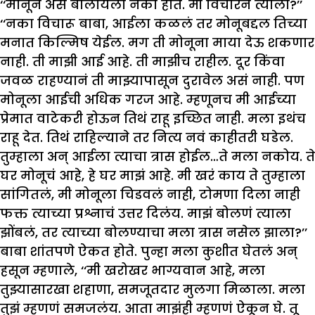
‘‘मोनूनं असं बोलायला नको होतं. मी विचारेन त्याला?’’
‘‘नका विचारू बाबा, आईला कळलं तर मोनूबद्दल तिच्या
मनात किल्मिष येईल. मग ती मोनूना माया देऊ शकणार
नाही. ती माझी आई आहे. ती माझीच राहील. दूर किंवा
जवळ राहण्यानं ती माझ्यापासून दुरावेल असं नाही. पण
मोनूला आईची अधिक गरज आहे. म्हणूनच मी आईच्या
प्रेमात वाटेकरी होऊन तिथं राहू इच्छित नाही. मला इथंच
राहू देत. तिथं राहिल्याने तर नित्य नवं काहीतरी घडेल.
तुम्हाला अन् आईला त्याचा त्रास होईल…ते मला नकोय. ते
घर मोनूचं आहे, हे घर माझं आहे. मी खरं काय ते तुम्हाला
सांगितलं, मी मोनूला चिडवलं नाही, टोमणा दिला नाही
फक्त त्याच्या प्रश्नाचं उत्तर दिलंय. माझं बोलणं त्याला
झोंबलं, तर त्याच्या बोलण्याचा मला त्रास नसेल झाला?’’
बाबा शांतपणे ऐकत होते. पुन्हा मला कुशीत घेतलं अन्
हसून म्हणाले, ‘‘मी खरोखर भाग्यवान आहे, मला
तुझ्यासारखा शहाणा, समजूतदार मुलगा मिळाला. मला
तुझं म्हणणं समजलंय. आता माझंही म्हणणं ऐकून घे. तू