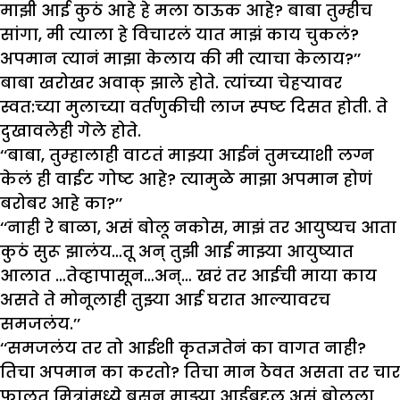
माझी आई कुठं आहे हे मला ठाऊक आहे? बाबा तुम्हीच
सांगा, मी त्याला हे विचारलं यात माझं काय चुकलं?
अपमान त्यानं माझा केलाय की मी त्याचा केलाय?’’
बाबा खरोखर अवाक् झाले होते. त्यांच्या चेहऱ्यावर
स्वत:च्या मुलाच्या वर्तणुकीची लाज स्पष्ट दिसत होती. ते
दुखावलेही गेले होते.
‘‘बाबा, तुम्हालाही वाटतं माझ्या आईनं तुमच्याशी लग्न
केलं ही वाईट गोष्ट आहे? त्यामुळे माझा अपमान होणं
बरोबर आहे का?’’
‘‘नाही रे बाळा, असं बोलू नकोस, माझं तर आयुष्यच आता
कुठं सुरू झालंय…तू अन् तुझी आई माझ्या आयुष्यात
आलात …तेव्हापासून…अन्… खरं तर आईची माया काय
असते ते मोनूलाही तुझ्या आई घरात आल्यावरच
समजलंय.’’
‘‘समजलंय तर तो आईशी कृतज्ञतेनं का वागत नाही?
तिचा अपमान का करतो? तिचा मान ठेवत असता तर चार
फालतू मित्रांमध्ये बसून माझ्या आईबद्दल असं बोलला