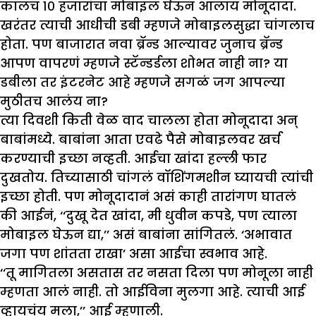
कालच १० हजारांचा मोबाइल घेऊन आलाय मोनूदादा.
खरंतर त्याची आधीची डबी म्हणजे मोबाइलसुद्धा चांगलाच
होता. पण बाजारात नवा ब्रॅन्ड आल्यावर जुनाच ब्रॅन्ड
आपण वापरणं म्हणजे स्टॅन्डर्डला शोभत नाही ना? या
डबीला तर इंटरनेट आहे म्हणजे सगळं जग आपल्या
मुठीतच आलंय ना?
त्या दिवशी किती वेळ वाद चालला होता मोनूदादा अन्
बाबांमध्ये. बाबांना आता एवढे पैसे मोबाइलवर खर्च
करण्याची इच्छा नव्हती. आईचा खांदा हल्ली फार
दुखतोय. तिच्यासाठी चांगलं वॉशिंगमशीन घ्यायची त्यांची
इच्छा होती. पण मोनूदादानं असं काही तारांगण घातलं
की आईनं, ‘‘दुखू देत खांदा, मी धुवीन कपडे, पण त्याला
मोबाइल घेऊन द्या,’’ असं बाबांना सांगितलं. ‘अभावात
जगा पण शांतता राखा’ असा आईचा स्वभाव आहे.
‘‘तू मागितला असतास तर नसता दिला पण मोनूला नाही
म्हणता आलं नाही. तो आईविना मुलगा आहे. त्याची आई
व्हायचंय मला,’’ आई म्हणाली.