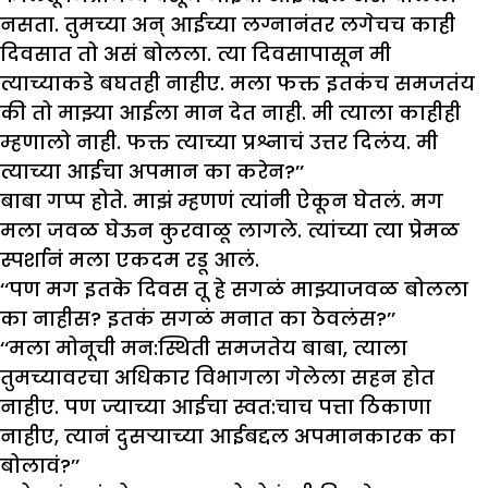
नसता. तुमच्या अन् आईच्या लग्नानंतर लगेचच काही
दिवसात तो असं बोलला. त्या दिवसापासून मी
त्याच्याकडे बघतही नाहीए. मला फक्त इतकंच समजतंय
की तो माझ्या आईला मान देत नाही. मी त्याला काहीही
म्हणालो नाही. फक्त त्याच्या प्रश्नाचं उत्तर दिलंय. मी
त्याच्या आईचा अपमान का करेन?’’
बाबा गप्प होते. माझं म्हणणं त्यांनी ऐकून घेतलं. मग
मला जवळ घेऊन कुरवाळू लागले. त्यांच्या त्या प्रेमळ
स्पर्शानं मला एकदम रडू आलं.
‘‘पण मग इतके दिवस तू हे सगळं माझ्याजवळ बोलला
का नाहीस? इतकं सगळं मनात का ठेवलंस?’’
‘‘मला मोनूची मन:स्थिती समजतेय बाबा, त्याला
तुमच्यावरचा अधिकार विभागला गेलेला सहन होत
नाहीए. पण ज्याच्या आईचा स्वत:चाच पत्ता ठिकाणा
नाहीए, त्यानं दुसऱ्याच्या आईबद्दल अपमानकारक का
बोलावं?’’