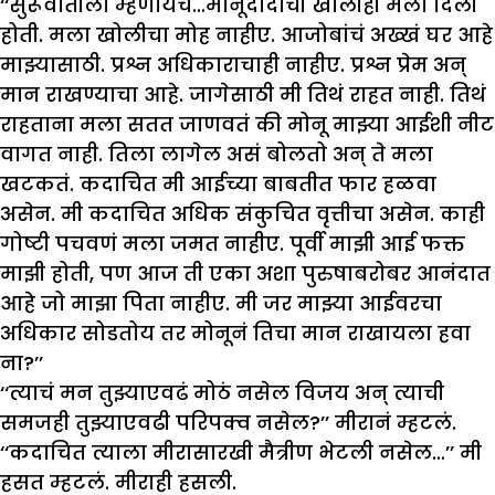
‘‘सुरूवातीला म्हणायचे…मोनूदादाची खोलीही मला दिली
होती. मला खोलीचा मोह नाहीए. आजोबांचं अख्खं घर आहे
माझ्यासाठी. प्रश्न अधिकाराचाही नाहीए. प्रश्न प्रेम अन्
मान राखण्याचा आहे. जागेसाठी मी तिथं राहत नाही. तिथं
राहताना मला सतत जाणवतं की मोनू माझ्या आईशी नीट
वागत नाही. तिला लागेल असं बोलतो अन् ते मला
खटकतं. कदाचित मी आईच्या बाबतीत फार हळवा
असेन. मी कदाचित अधिक संकुचित वृत्तीचा असेन. काही
गोष्टी पचवणं मला जमत नाहीए. पूर्वी माझी आई फक्त
माझी होती, पण आज ती एका अशा पुरुषाबरोबर आनंदात
आहे जो माझा पिता नाहीए. मी जर माझ्या आईवरचा
अधिकार सोडतोय तर मोनूनं तिचा मान राखायला हवा
ना?’’
‘‘त्याचं मन तुझ्याएवढं मोठं नसेल विजय अन् त्याची
समजही तुझ्याएवढी परिपक्व नसेल?’’ मीरानं म्हटलं.
‘‘कदाचित त्याला मीरासारखी मैत्रीण भेटली नसेल…’’ मी
हसत म्हटलं. मीराही हसली.