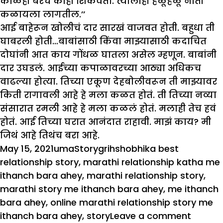
काळही बरंच काही शिकवतो. त्यालाही हळूहळू नाती
कळायला लागतील.’’
आई बाहेरून खोलीचं दार सारखं वाजवत होती. बहुधा ती
घाबरली होती…बाबांसाठी किंवा माझ्यासाठी कदाचित
दोघांनी आत काय गोंधळ घातला असेल म्हणून. बाबांनी
दार उघडलं. आईच्या कपाळावरच्या आठ्या अधिकच
वाढल्या होत्या. तिच्या एकूण देहबोलीवरून ती माझ्यावर
किती रागावली आहे हे मला कळत होतं. ती तिच्या नव्या
संसारात रमली आहे हे मला कळलं होतं. मलाही तेच हवं
होतं. आई तिच्या घरात आनंदात राहावी. माझं काय? मी
जिथं आहे तिथंच बरा आहे.
Posted
Author
Categories
Tags
May 15, 2021
uma
Story
grihshobhika best
on
relationship story
,
marathi relationship katha me
ithanch bara ahey
,
marathi relationship story
,
marathi story me ithanch bara ahey
,
me ithanch
bara ahey
,
online marathi relationship story me
on
ithanch bara ahey
,
story
Leave a comment