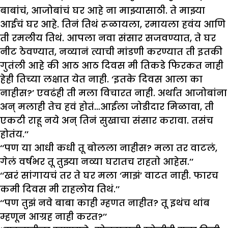
बाबांचं, आजोबांचं घर आहे ना माझ्यासाठी. ते माझ्या
आईचं घर आहे. तिनं तिथं रूळायला, रमायला हवंय आणि
ती रमलीय तिथं. आपला नवा संसार सजवण्यात, ते घर
नीट ठेवण्यात, नव्यानं त्याची मांडणी करण्यात ती इतकी
गुतंली आहे की आठ आठ दिवस मी तिकडे फिरकत नाही
हेही तिच्या लक्षात येत नाही. ‘इतके दिवस आला का
नाहीस?’ एवढंही ती मला विचारत नाही. अर्थात आजोबांना
अन् मलाही तेच हवं होतं…आईला जोडीदार मिळावा, ती
एकटी राहू नये अन् तिनं सुखाचा संसार करावा. तसंच
होतंय.’’
‘‘पण या आधी कधी तू बोलला नाहीस? मला तर वाटलं,
गेलं वर्षभर तू तुझ्या नव्या घरातच राहतो आहेस.’’
‘‘खरं सांगायचं तर ते घर मला ‘माझं’ वाटत नाही. फारच
कमी दिवस मी राहलोय तिथं.’’
‘‘पण तुझं नवे बाबा काही म्हणत नाहीत? तू इथंच थांब
म्हणून आग्रह नाही करत?’’