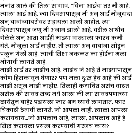
मनांत आलं की तिला सांगावं, ‘‘बिना आईचा तर मी आहे.
त्याला आई आहे. ज्या दिवसापासून मी अन् आई मोनूदादा
अन् बाबांच्याबरोबर राहायला आलो आहोत, त्या
दिवसापासून जणू मी अनाथ झालो आहे. वडील आधीच
गेलेले अन् आता आईही माझ्या वाट्याला फारच कमी
येते. मोनूला आई नाहीए. ती त्याला अन् बाबांना सोडून
पळून गेली आहे. त्याची शिक्षा नकळत का होईना मला
भोगावी लागते आहे.
माझी आई तर माझीच आहे. माझंच जे आहे ते माझ्यापासून
कोण हिसकावून घेणार? पण मला दु:ख हेच आहे की आई
माझी असून माझी नाहीए. तिलाही कदाचित असंच वाटत
असेल की सावत्र शब्द मधे आला की त्या सावत्रपणाच्या
छायेतून बाहेर पडायला फार श्रम घ्यावे लागतात. फार
चिकाटी ठेवावी लागते. जो आपला नाही, त्याला आपला
करायचाय…जो आपलाच आहे, त्याला, आपलाच आहे हे
सिद्ध करायला प्रयत्न करण्याची गरजच काय?