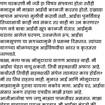
पण वरकरणी मी जरी हा विषय संपवला होता तरीही
मनातून मी माझ्या आईची काळजी करतच होतो. एखाद्या
बापानं आपल्या मुलीची करावी तशी…आईचा पुनर्विवाह
तिच्यासाठी काही नवं संकट तर नाही ना उभं करणार?
पण नवे बाबा आईची खूप काळजी घेतात. आईमुळे
घराला आलेलं घरपण, उजळलेलं रूप, आईचा
कामसूपणा या सगळ्यामुळे ते प्रसन्न दिसतात. त्यांच्या
वागण्या बोळण्यातून आईविषयीचा आदर व कृतज्ञता
जाणवते.
बस्स, मला फक्त मोनूदादाचं वागणं आवडत नाही. मी
आईचा चेहरा वाचू शकतो. तिची सहनशक्ती अफाट आहे.
कधीतरी तिचीही सहनशक्ती संपेल त्यानंतर काय होईल?
मी तर तिथं राहतच नाही. मुळात आई आणि मोनूदादात
माझ्यामुळे दुरावा यायला नकोय मला. आईचं घर, आईचा
संसार अभंग राहावा एवढीच माझी इच्छा आहे.
आजीआजोबा पण जणू माझ्या पाळतीवर असतात. माझा
चेहरा वाचायचा प्रयत्न करतात. मी आईला भेटतो की