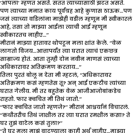
‘आपला’ म्हणत असते. सतत त्याच्यासाठी झटत असते.
पण त्याच्या मनात काय पूर्वग्रह आहे कुणास ठाऊक…पण
जसं त्याच्या वडिलांना माझेही वडील म्हणून मी स्वीकारलं
आहे, तसा तो माझ्या आईला त्याची आई म्हणून
स्वीकारतच नाहीए…’’
मीरानं माझ्या हातावर थोपटून मला शांत केले. ‘‘वेळ
लागतो विजय…आत्तापर्यंत त्या घरात त्याचं एकछत्र
साम्राज्य होतं. आता तुम्ही दोन नवीन माणसं त्याच्या
अधिकारावर अतिक्रमण करताय…’’
तिला पुरतं बोलू न देता मी म्हटलं, ‘‘अधिकारावर
अतिक्रमण कसं म्हणतेस तू? अन् आई एकटीच त्यांच्या
घरात गेलीय. मी तर बहुतेक वेळ आजीआजोबांकडेच
राहतो. फार क्वचित मी तिथं जातो.’’
‘‘फार क्वचित जातो म्हणजे?’’ मीरानं आश्चर्यानं विचारलं.
‘‘कधीतरीच तिथं जाशील तर त्या घरात रमशील कसा? ते
घर तुझं वाटेल कसं तुला?’’
‘‘ते घर मला माझं वाटण्याला काही अर्थ नाहीए…माझ्या