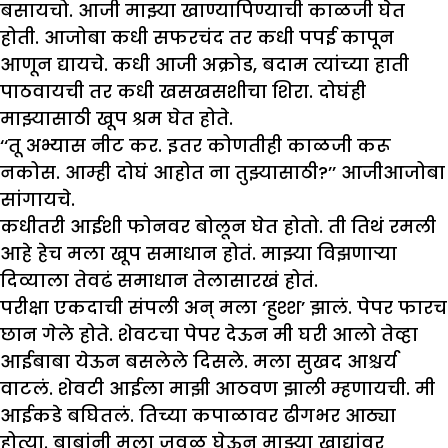
बसायचो. आजी माझ्या खाण्यापिण्याची काळजी घेत
होती. आजोबा कधी सफरचंद तर कधी पपई कापून
आणून द्यायचे. कधी आजी अक्रोड, बदाम त्यांच्या हाती
पाठवायची तर कधी खसखसशीचा शिरा. दोघंही
माझ्यासाठी खूप श्रम घेत होते.
‘‘तू अभ्यास नीट कर. इतर कोणतीही काळजी करू
नकोस. आम्ही दोघं आहोत ना तुझ्यासाठी?’’ आजीआजोबा
सांगायचे.
कधीतरी आईशी फोनवर बोलून घेत होतो. ती तिथं रमली
आहे हेच मला खूप समाधान होतं. माझ्या विझणाऱ्या
दिव्याला तेवढं समाधान तेलासारखं होतं.
परीक्षा एकदाची संपली अन् मला ‘हुश्श’ झालं. पेपर फारच
छान गेले होते. शेवटचा पेपर देऊन मी घरी आलो तेव्हा
आईबाबा येऊन बसलेले दिसले. मला सुखद आश्चर्य
वाटलं. शेवटी आईला माझी आठवण झाली म्हणायची. मी
आईकडे बघितलं. तिच्या कपाळावर ढीगभर आठ्या
होत्या. बाबांनी मला जवळ घेऊन माझ्या खाद्यांवर