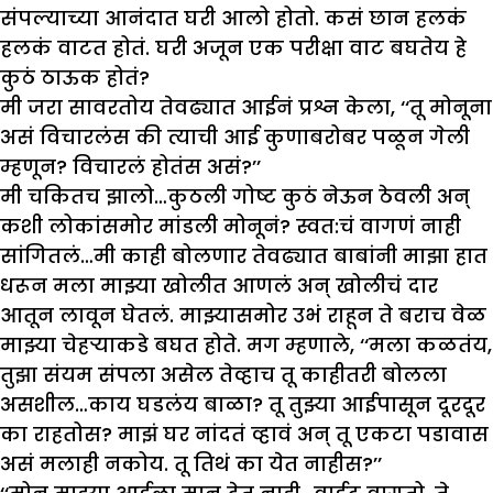
संपल्याच्या आनंदात घरी आलो होतो. कसं छान हलकं
हलकं वाटत होतं. घरी अजून एक परीक्षा वाट बघतेय हे
कुठं ठाऊक होतं?
मी जरा सावरतोय तेवढ्यात आईनं प्रश्न केला, ‘‘तू मोनूना
असं विचारलंस की त्याची आई कुणाबरोबर पळून गेली
म्हणून? विचारलं होतंस असं?’’
मी चकितच झालो…कुठली गोष्ट कुठं नेऊन ठेवली अन्
कशी लोकांसमोर मांडली मोनूनं? स्वत:चं वागणं नाही
सांगितलं…मी काही बोलणार तेवढ्यात बाबांनी माझा हात
धरून मला माझ्या खोलीत आणलं अन् खोलीचं दार
आतून लावून घेतलं. माझ्यासमोर उभं राहून ते बराच वेळ
माझ्या चेहऱ्याकडे बघत होते. मग म्हणाले, ‘‘मला कळतंय,
तुझा संयम संपला असेल तेव्हाच तू काहीतरी बोलला
असशील…काय घडलंय बाळा? तू तुझ्या आईपासून दूरदूर
का राहतोस? माझं घर नांदतं व्हावं अन् तू एकटा पडावास
असं मलाही नकोय. तू तिथं का येत नाहीस?’’