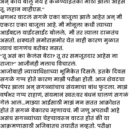
अन् काय बोलू नये हे कळण्याइतका मोठा झाला आहेस
तू. लहान नाहीएस.’’
क्षणभर वाटलं सगळे एका बाजूला झाले आहेत अन् मी
एकटा एका बाजूला आहे. मी मोनूला कधी त्याच्या
आईबद्दल वाईटसाईट बोलले, मी तर त्याला टाळतंच
असतो. शक्यतो समोरासमोर येत नाही कारण मुळात
त्याचं वागणंच बरोबर नसतं.
‘‘तू असं का केलंस बेटा? तू तर समजूतदार आहेस ना
राजा?’’ आजीनंही मलाच विचारलं.
आजोबाही न्यायाधिशाच्या भूमिकेत दिसले. इतके दिवस
सगळे गप्प होते कारण माझी परीक्षा होती. आज शेवटचा
पेपर झाला अन् सगळ्यांचाच संयमाचा बांध फुटला. माझं
वर्षभर गप्प राहाणं, संयमानं स्वत:वर बंधनं घालणं सगळं
गेलं आलं…माझ्या आईसाठी माझं मन सतत आक्रोशत
होतं ते सगळं बेकारच म्हणायचं. मी जणू अपराधी आहे
असंच सगळ्यांच्या चेहऱ्यावरून वाटत होतं की या
आक्रमणासाठी अजिबातच तयारीत नव्हतो. परीक्षा