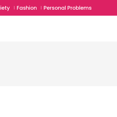
⚲
BSCRIBE
Login
iety
Fashion
Personal Problems
⚲