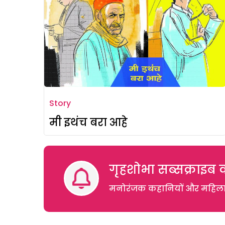
Story
मी इथंच बरा आहे
गृहशोभा सब्सक्राइब क
मनोरंजक कहानियों और महिलाओं