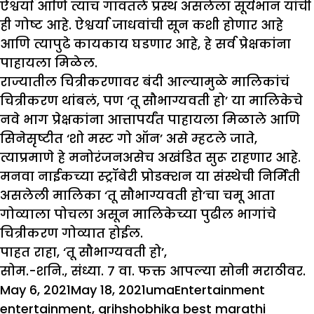
ऐश्वर्या आणि त्याच गावतले प्रस्थ असलेला सूर्यभान यांची
ही गोष्ट आहे. ऐश्वर्या जाधवांची सून कशी होणार आहे
आणि त्यापुढे कायकाय घडणार आहे, हे सर्व प्रेक्षकांना
पाहायला मिळेल.
राज्यातील चित्रीकरणावर बंदी आल्यामुळे मालिकांचं
चित्रीकरण थांबलं, पण ‘तू सौभाग्यवती हो’ या मालिकेचे
नवे भाग प्रेक्षकांना आत्तापर्यंत पाहायला मिळाले आणि
सिनेसृष्टीत ‘शो मस्ट गो ऑन’ असे म्हटले जाते,
त्याप्रमाणे हे मनोरंजनअसेच अखंडित सुरू राहणार आहे.
मनवा नाईकच्या स्ट्रॉबेरी प्रोडक्शन या संस्थेची निर्मिती
असलेली मालिका ‘तू सौभाग्यवती हो’चा चमू आता
गोव्याला पोचला असून मालिकेच्या पुढील भागांचे
चित्रीकरण गोव्यात होईल.
पाहत राहा, ‘तू सौभाग्यवती हो’,
सोम.-शनि., संध्या. ७ वा. फक्त आपल्या सोनी मराठीवर.
Posted
Author
Categories
Tags
May 6, 2021
May 18, 2021
uma
Entertainment
on
entertainment
,
grihshobhika best marathi