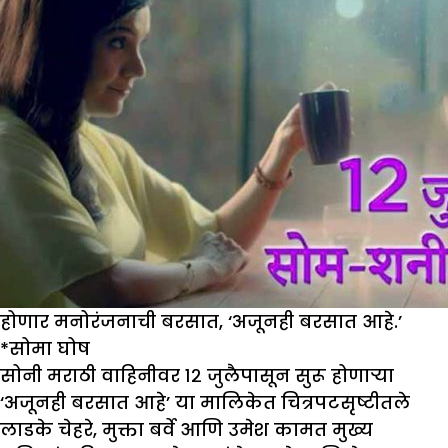
होणार मनोरंजनाची बरसात, ‘अजूनही बरसात आहे.’
*सोमा घोष
सोनी मराठी वाहिनीवर १२ जुलैपासून सुरू होणाऱ्या
‘अजूनही बरसात आहे’ या मालिकेत चित्रपटसृष्टीतले
लाडके चेहरे, मुक्ता बर्वे आणि उमेश कामत मुख्य