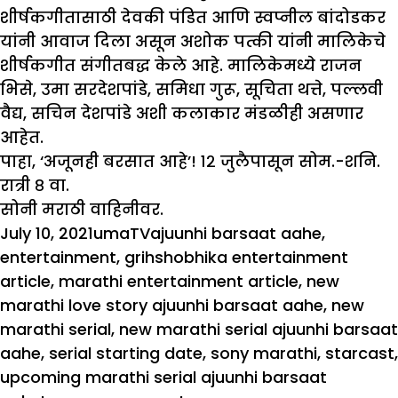
शीर्षकगीतासाठी देवकी पंडित आणि स्वप्नील बांदोडकर
यांनी आवाज दिला असून अशोक पत्की यांनी मालिकेचे
शीर्षकगीत संगीतबद्ध केले आहे. मालिकेमध्ये राजन
भिसे, उमा सरदेशपांडे, समिधा गुरू, सूचिता थत्ते, पल्लवी
वैद्य, सचिन देशपांडे अशी कलाकार मंडळीही असणार
आहेत.
पाहा, ‘अजूनही बरसात आहे’! १२ जुलैपासून सोम.-शनि.
रात्री ८ वा.
सोनी मराठी वाहिनीवर.
Posted
Author
Categories
Tags
July 10, 2021
uma
TV
ajuunhi barsaat aahe
,
on
entertainment
,
grihshobhika entertainment
article
,
marathi entertainment article
,
new
marathi love story ajuunhi barsaat aahe
,
new
marathi serial
,
new marathi serial ajuunhi barsaat
aahe
,
serial starting date
,
sony marathi
,
starcast
,
upcoming marathi serial ajuunhi barsaat