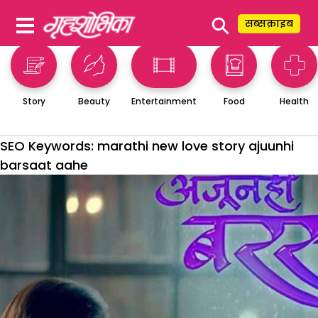
⚲
सब्सक्राइब
Story
Beauty
Entertainment
Food
Health
SEO Keywords:
marathi new love story ajuunhi
barsaat aahe