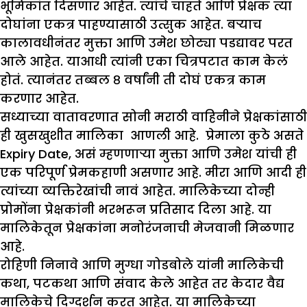
भूमिकांत दिसणार आहेत. त्यांचे चाहते आणि प्रेक्षक त्या
दोघांना एकत्र पाहण्यासाठी उत्सुक आहेत. बऱ्याच
कालावधीनंतर मुक्ता आणि उमेश छोट्या पडद्यावर परत
आले आहेत. याआधी त्यांनी एका चित्रपटात काम केलं
होतं. त्यानंतर तब्बल ८ वर्षांनी ती दोघं एकत्र काम
करणार आहेत.
सध्याच्या वातावरणात सोनी मराठी वाहिनीने प्रेक्षकांसाठी
ही खुसखुशीत मालिका आणली आहे. प्रेमाला कुठे असते
Expiry Date, असं म्हणणार्‍या मुक्ता आणि उमेश यांची ही
एक परिपूर्ण प्रेमकहाणी असणार आहे. मीरा आणि आदी ही
त्यांच्या व्यक्तिरेखांची नावं आहेत. मालिकेच्या दोन्ही
प्रोमोंना प्रेक्षकांनी भरभरून प्रतिसाद दिला आहे. या
मालिकेतून प्रेक्षकांना मनोरंजनाची मेजवानी मिळणार
आहे.
रोहिणी निनावे आणि मुग्धा गोडबोले यांनी मालिकेची
कथा, पटकथा आणि संवाद केले आहेत तर केदार वैद्य
मालिकेचे दिग्दर्शन करत आहेत. या मालिकेच्या