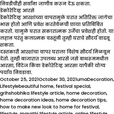
निवडीचीही सर्वांना जाणीव करून देऊ शकता.
डेकोरेटिव्ह आरसे
डेकोरेटिव्ह आरशांच्या वापरामुळे घरात अतिरिक्त जागेचा
भास होतो आणि प्रवेश करतेवेळची छाया प्रतिबिंबित
करतो. यामुळे घरात सकारात्मक उर्जेचा प्रवेशही होतो. या
लहान परंतु कलात्मक वस्तूंनी तुम्ही घराचे सौंदर्य वाढवू
शकता.
दस्तकारी आरशांचा वापर घराला विशेष सौंदर्य मिळवून
देतो. तुम्ही बाजारात उपलब्ध आरसे जसे बाथरूममधील
आरसा, विंटेज किंवा डेकोरेटिव्ह आरसा यापैकी योग्य
पर्याय निवडावा.
Posted
Author
Categories
October 25, 2021
October 30, 2021
uma
Decoration
,
on
Tags
Lifestyle
beautiful home
,
festival special
,
grihshobhika lifestyle article
,
home decoration
,
home decoration ideas
,
home decoration tips
,
how to make new look to home for festival
,
lifestyle
,
marathi lifestyle article
,
online lifestyle