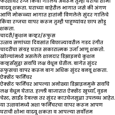
फरशीवर रग्ज किंवा गालिचे अंथरून तुम्ही घराची शोभा
वाढवू शकता. घराच्या बाहेरील भागात जसे की अंगण
आणि मोकळ्या भागात हातांनी विणलेले सुंदर गालिचे
किंवा रग्जचा वापर करून तुम्ही पाहुण्यांवर छाप सोडू
शकता.
चादरी/कुशन कव्हर/रूफुस
उत्सव सणांच्या दिवसांत बिछान्यावरील गडद रंगीत
चादरींचा संग्रह घरात सकारात्मक उर्जा आणू शकतो.
खोल्यांमध्ये असलेले शानदार डिझाइनचे कुशन
कव्हर्ससुद्वा सर्वांचे लक्ष वेधून घेतील. बागेत सुंदर
रूफुसचा वापर करून बाग अधिक सुंदर बनवू शकता.
ऐक्सेंट फर्निचर
ऐक्सेंट फर्निचर आपल्या अनोख्या डिझाइनमुळे सर्वांचे
लक्ष वेधून घेतात. हल्ली बाजारात ऐक्सेंट खुर्च्या, वुडन
चेस्ट, साईड टेबल्स तर सुंदर काउचेजसुद्धा उपलब्ध आहेत.
या उत्सवांमध्ये अशा फर्निचरचा वापर करून आपण
घराची शोभा वाढवू शकता व आपल्या सर्वोत्तम