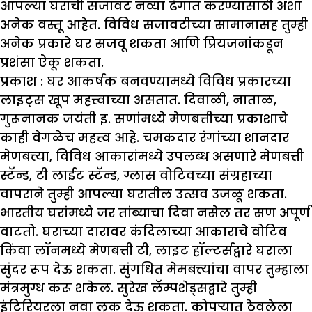
आपल्या घराची सजावट नव्या ढंगात करण्यासाठी अशा
अनेक वस्तू आहेत. विविध सजावटीच्या सामानासह तुम्ही
अनेक प्रकारे घर सजवू शकता आणि प्रियजनांकडून
प्रशंसा ऐकू शकता.
प्रकाश :
घर आकर्षक बनवण्यामध्ये विविध प्रकारच्या
लाइट्स खूप महत्त्वाच्या असतात. दिवाळी, नाताळ,
गुरूनानक जयंती इ. सणांमध्ये मेणबत्तीच्या प्रकाशाचे
काही वेगळेच महत्त्व आहे. चमकदार रंगांच्या शानदार
मेणबत्त्या, विविध आकारांमध्ये उपलब्ध असणारे मेणबत्ती
स्टॅन्ड, टी लाईट स्टॅन्ड, ग्लास वोटिवच्या संग्रहाच्या
वापराने तुम्ही आपल्या घरातील उत्सव उजळू शकता.
भारतीय घरांमध्ये जर तांब्याचा दिवा नसेल तर सण अपूर्ण
वाटतो. घराच्या दारावर कंदिलाच्या आकाराचे वोटिव
किंवा लॉनमध्ये मेणबत्ती टी, लाइट हॉल्टर्सद्वारे घराला
सुंदर रूप देऊ शकता. सुंगधित मेमबत्त्यांचा वापर तुम्हाला
मंत्रमुग्ध करू शकेल. सुरेख लॅम्पशेड्सद्वारे तुम्ही
इंटिरियरला नवा लुक देऊ शकता. कोपऱ्यात ठेवलेला