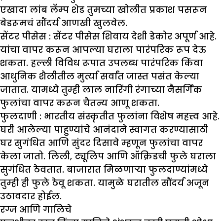
एखादा लांब लॅम्प शेड तुमच्या खोलीत प्रकाश पसरून
बेडरूमचं सौंदर्य आणखी खुलवेल.
सेंटर पीसेस :
सेंटर पीसेस शिवाय देशी डेकोर अपूर्ण आहे.
यांचा वापर करून आपल्या घराला पारंपरिक रूप देऊ
शकता. हल्ली विविध रूपात उपलब्ध पारंपरिक किंवा
आधुनिक शैलीतील मुर्त्या सर्वांत जास्त पसंत केल्या
जातात. यामध्ये तुम्ही लाल नारिंगी रंगाच्या नैसर्गिक
फुलांचा वापर करून चैतन्य आणू शकता.
फुलदाणी :
भारतीय संस्कृतीत फुलांना विशेष महत्त्व आहे.
घरी आलेल्या पाहुण्यांचे आनंदाने स्वागत करण्यासाठी
घर सुगंधित आणि सुंदर दिसावे म्हणून फुलांचा वापर
केला जातो. लिली, ट्यूलिप आणि ऑक्रिडची फुले घराला
सुगंधित ठेवतात. बाजारात मिळणाऱ्या फुलदाण्यांमध्ये
तुम्ही ही फुले ठेवू शकता. यामुळे घरातील सौंदर्य अजून
उठावदार होईल.
रग्ज आणि गालिचे