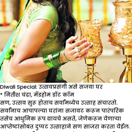
Diwali Special: उत्सवप्रसंगी असे सजवा घर
*
नितीश चंद्रा
,
मॅडहोम डॉट कॉम
सण, उत्सव सुरू होताच सर्वांमध्येच उत्साह संचारतो.
सर्वांनाच आपापल्या घरांना सजावट करून पारंपरिक
तसेच आधुनिक रूप द्यायचे असते, जेणेकरून येणाऱ्या
आप्तेष्टांसोबत दुप्पट उत्साहाने सण साजरा करता येईल.