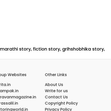
 marathi story
,
fiction story
,
grihshobhika story
,
जारीकरण
oup Websites
Other Links
ita.in
About Us
ampak.in
Write for us
ravanmagazine.in
Contact Us
assalil.in
Copyright Policy
toringworld.in
Privacy Policy