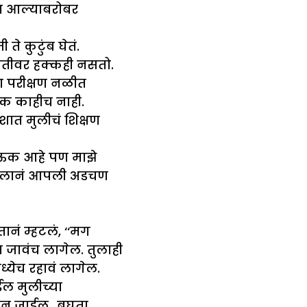
ा आल्याबरोबर
 ते कुटुंब घेतं.
ंततीवर हक्कही नसतो.
्या परीक्षण नळीत
निक काहीच नाही.
शात मुलीचं शिक्षण
ठाऊक आहे पण माझे
 नीलानं आपली अडचण
तानं म्हटलं, ‘‘मग
 जावंच लागेल. तुलाही
्येच रहावं लागेल.
ईल मुलीच्या
ेटून जाईल…बघता