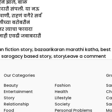
ने झाले, बाळ
बदारी संपली. या नऊ
णी, राहणं वगैरे सर्व
ुलीच्या बरोबरीनं
तर त्याचा फायदा
 नाही एवढी जबाबदारी
n fiction story
,
bazaarikaran marathi katha
,
best
on
,
sarogacy based story
,
story
Leave a comment
बा
Our Categories
Gr
Beauty
Fashion
Sar
Entertainment
Health
Ch
Story
Lifestyle
Ca
Relationship
Society
Sar
Food
Personal Problems
Mo