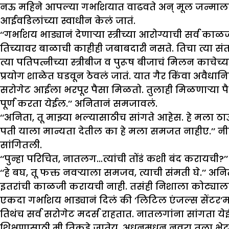
नऊ महिने आपल्या गर्भाशयात वाढवते अन् मूल जन्माल
आईवडिलांच्या स्वाधीन केलं जातं.
‘‘गर्भाशय भाड्यानं देणाऱ्या स्त्रीच्या आरोग्याची सर्व काळजी
तिच्यावर बाळाची काहीही जबाबदारी नसते. तिचा त्या स
त्या पतिपत्नीच्या स्त्रीबीज व पुरूष बीजाचं मिलन काचेच
प्रयोग शाळेत घडवून ठेवलं जातं. यात गैर किंवा अवैधा
सरोगेट आईला भरपूर पैसा मिळतो. तुलाही मिळणाऱ्या पै
पूर्ण करता येईल.’’ अनितानं समजावलं.
‘‘अनिता, तू माझ्या भल्यासाठीच सांगते आहेस. हे मला 
पती याला मान्यता देतील का हे मला समजत नाहीए.’’
सांगितली.
‘‘पुन्हा परिचित, नातलग…त्यांची तोंडं कशी बंद करायची?’’
‘‘हे बघ, तू फक्त नवऱ्याला समजव, त्याची संमती घे.’’ अनि
इतरांची काळजी करायची नाही. तसंही निशाला कोट्याला
एकदा गर्भाशय भाड्यानं दिलं की ‘लिटिल एंजल्स सेंटर’मध
तिथंच सर्व सरोगेट मदर्स राहतात. नातलगांना सांगता ये
शिक्षणासाठी मी तिकडे जातेय. अधुनमधून नवरा तुला भ