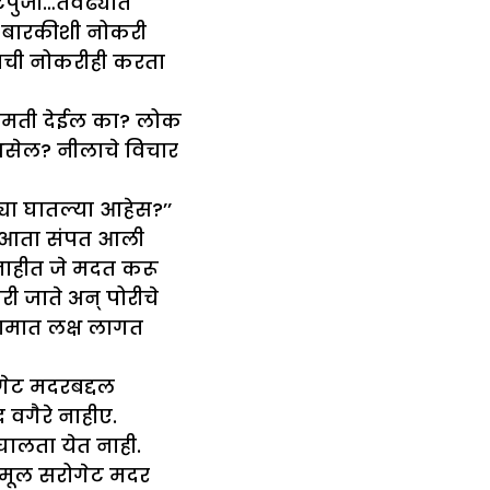
पुंजी…तेवढ्यात
 बारकीशी नोकरी
राची नोकरीही करता
सहमती देईल का? लोक
असेल? नीलाचे विचार
 घातल्या आहेस?’’
दत आता संपत आली
 नाहीत जे मदत करू
 जाते अन् पोरीचे
कामात लक्ष लागत
गेट मदरबद्दल
ध वगैरे नाहीए.
 घालता येत नाही.
ीचं मूल सरोगेट मदर