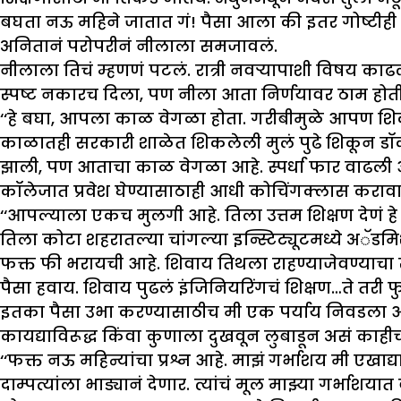
बघता नऊ महिने जातात गं! पैसा आला की इतर गोष्टीही 
अनितानं परोपरीनं नीलाला समजावलं.
नीलाला तिचं म्हणणं पटलं. रात्री नवऱ्यापाशी विषय काढला
स्पष्ट नकारच दिला, पण नीला आता निर्णयावर ठाम होती
‘‘हे बघा, आपला काळ वेगळा होता. गरीबीमुळे आपण शिक
काळातही सरकारी शाळेत शिकलेली मुलं पुढे शिकून डॉ
झाली, पण आताचा काळ वेगळा आहे. स्पर्धा फार वाढली आह
कॉलेजात प्रवेश घेण्यासाठाही आधी कोचिंगक्लास करावा
‘‘आपल्याला एकच मुलगी आहे. तिला उत्तम शिक्षण देणं हे
तिला कोटा शहरातल्या चांगल्या इन्स्टिट्यूटमध्ये अॅड
फक्त फी भरायची आहे. शिवाय तिथला राहण्याजेवण्याचा
पैसा हवाय. शिवाय पुढलं इंजिनियरिंगचं शिक्षण…ते तरी
इतका पैसा उभा करण्यासाठीच मी एक पर्याय निवडला आह
कायद्याविरूद्ध किंवा कुणाला दुखवून लुबाडून असं काह
‘‘फक्त नऊ महिन्यांचा प्रश्न आहे. माझं गर्भाशय मी एखाद्या
दाम्पत्यांला भाड्यानं देणार. त्यांचं मूल माझ्या गर्भाशयात