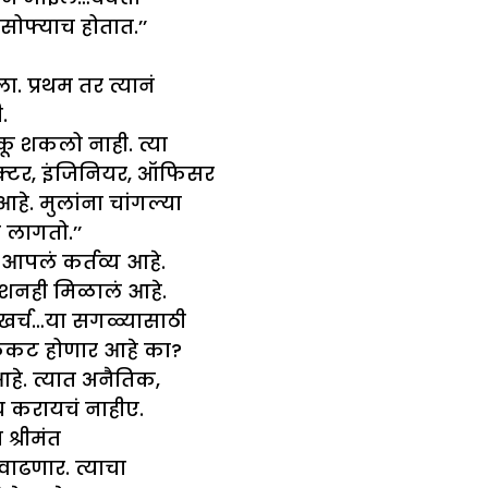
सोफ्याच होतात.’’
. प्रथम तर त्यानं
.
ू शकलो नाही. त्या
क्टर, इंजिनियर, ऑफिसर
े. मुलांना चांगल्या
 लागतो.’’
 आपलं कर्तव्य आहे.
मिशनही मिळालं आहे.
 खर्च…या सगळ्यासाठी
 फुकट होणार आहे का?
े. त्यात अनैतिक,
ीच करायचं नाहीए.
 श्रीमंत
 वाढणार. त्याचा