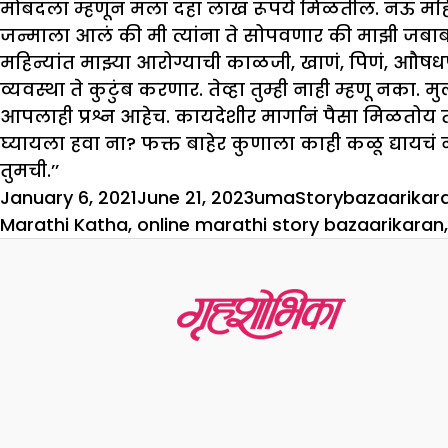
मोबदला म्हणून मला दहा लाख रूपये मिळतील. नऊ महि
जन्माला आलं की मी त्यांना ते सोपवणार की माझी जबा
महिन्यांत माझ्या आरोग्याची काळजी, खाणं, पिणं, आौषधपा
व्यवस्था ते कुटुंब करणार. तेव्हा तुम्ही नाही म्हणू नका. म
आपलाही प्रश्न आहेच. कायदेशीर मार्गानं पैसा मिळतोय 
घ्यायला हवा ना? फक्त बाहेर कुणाला काही कळू द्यायचं
तुमची.’’
Posted
Author
Categories
Tags
January 6, 2021
June 21, 2023
uma
Story
bazaarikara
on
Marathi Katha
,
online marathi story bazaarikaran