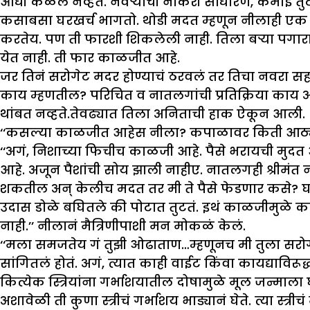
आधी कळलं नव्हतं. नवऱ्याची नोकरी साधारण, कमाई तुट
कसाबसा घरखर्च भागतो. थोडी मदत म्हणून नीलाही एक
करतेय. पण ती फारशी शिकलेली नाही. तिला बऱ्या पगा
येत नाही. ती फार काळजीत आहे.
जर तिनं सरोगेट मदर होण्याचं ठरवलं तर तिचा नवरा 
काय म्हणतील? परिचित व नातलगांची प्रतिक्रिया काय 
थांबत नव्हते.तेवढ्यात तिला अनिताची हाक ऐकून आली.
‘‘कसल्या काळजीत आहेस नीला? कपाळावर किती आठ्या
‘‘अगं, निशाच्या फिचीच काळजी आहे. पैसे भरायची मु
आहे. अजून पैशांची सोय झाली नाहीए. नातलगही श्रीमंत
शकतील अन् केलीच मदत तर मी ते पैसे फेडणार कसे? घरी
उदास डोळे बघितले की पोटात तुटतं. इथं काळजीमुळे 
नाही.’’ नीलानं मैत्रिणीपाशी मन मोकळं केलं.
‘‘मला समजतेय गं तुझी ओढाताण…म्हणूनच मी तुला सरो
सांगितलं होतं. अगं, त्यात काही वाईट किंवा कायद्याविरूद्
कित्येक स्त्रियांना गर्भाशयातील दोषामुळे मूल जन्माला
अशावेळी ती कुणा स्त्रीचं गर्भाशय भाड्यानं घेते. त्या स्त्र