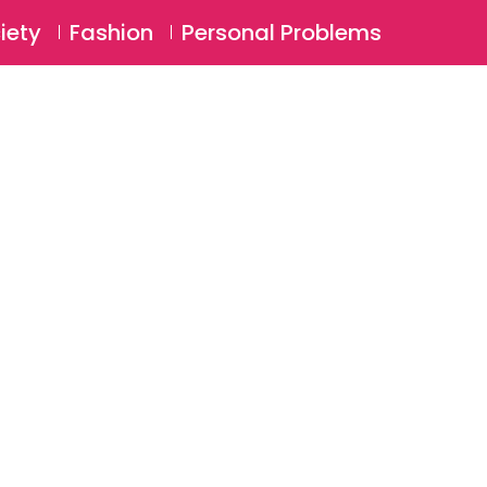
⚲
BSCRIBE
Login
iety
Fashion
Personal Problems
⚲