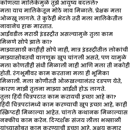
कोणत्या मालिकेमुळे तु
झे
आयुष्य बदलले
?
मला याच मालिकेतून मोठे नाव मिळाले. प्रेक्षक मला
ओळखू लागले. ते कुठेही भेटले तरी मला मालिकेतील
नावानेच हाक मारतात.
आईवडील मराठी इंडस्ट्रीत असल्यामुळे तुला काम
मिळणे सोपे
झा
ले का
?
माझ्यासाठी काहीही सोपे नाही, मात्र इंडस्ट्रीतील लोकांची
माझ्यासोबतची वागणूक खूप चांगली असते, पण यामुळे
मला कोणतीही संधी मिळाली नाही आणि मला ती नकोही
होती. रंगभूमीवर काम करताना मला ही भूमिका
मिळाली. मला कोणीतरी ओळखल्यानंतर दडपण येते,
कारण माझी तुलना माझ्या आईशी होऊ लागते.
तु
ला
हिंदी चित्रपटात काम करायची इच्छा आहे का
?
हिंदी चित्रपटांमध्ये काम करण्याची खूप इच्छा आहे, काही
स्क्रिप्टही मिळाल्या आहेत. चांगले कथानक मिळाल्यास
नक्कीच काम करेन. दिग्दर्शक संजय लीला भन्साळी
यांच्यासोबत काम करण्याची इच्छा आहे. अक्षय कुमार