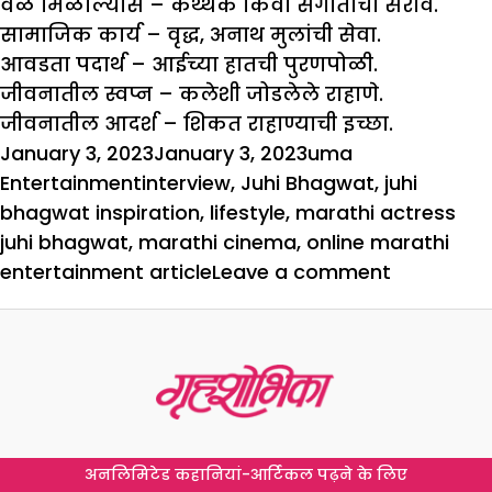
वेळ मिळाल्यास –
कथ्थक किंवा संगीताचा सराव.
सामाजिक कार्य –
वृद्ध, अनाथ मुलांची सेवा.
आवडता पदार्थ –
आईच्या हातची पुरणपोळी.
जीवनातील स्वप्न –
कलेशी जोडलेले राहाणे.
जीवनातील आदर्श –
शिकत राहाण्याची इच्छा.
Posted
Author
Categories
January 3, 2023
January 3, 2023
uma
on
Tags
Entertainment
interview
,
Juhi Bhagwat
,
juhi
bhagwat inspiration
,
lifestyle
,
marathi actress
juhi bhagwat
,
marathi cinema
,
online marathi
on
entertainment article
Leave a comment
‘‘प्रत्येक
व्यक्तिरेखेच
अभ्यास
करावा
लागतो’’
–
अनलिमिटेड कहानियां-आर्टिकल पढ़ने के लिए
जुई