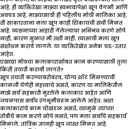
आहे. ही व्यक्तिरेखा माझ्या स्वभावापेक्षा खूप वेगळी आणि
अवघड आहे. माझ्यासाठी ही पहिलीच मोठी मालिका आहे.
ती साकारताना मला खूप काही शिकायची संधी मिळत
आहे. व्यसनाच्या आहारी गेलेल्याचा अभिनय करणे सोपे
नाही, कारण मुळात मी तशी नाही. त्यासाठी मला खूप
संशोधन करावे लागले. या व्यक्तिरेखेत अनेक चढ-उतार
आहेत.
एखाद्या मोठया कलाकारासोबत काम करण्यासाठी तुला
किती तयारी करावी लागते
?
खूप तयारी करण्याबरोबरच, योग्य शॉट मिळण्याची
काळजी घेणेही महत्त्वाचे असते, कारण या मालिकेतील
माझे सर्व सहकारी मुरलेले कलाकार आहेत आणि
जवळपास सर्वच रंगभूमीवरून आलेले आहेत. अशा
कलाकारांचे काम चोखंदळ असते, त्यामुळे त्यांच्या
तोडीचे काम करणे सोपे नसते, पण मला सर्वांचे सहकार्य
मिळाले. तांत्रिक ज्ञानही खूप जास्त मिळत आहे.