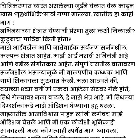
चित्रिकरणात व्यस्त असलेल्या जुईने वेळात वेळ काढून
खास ‘गृहशोभिके’साठी गप्पा मारल्या. त्यातील हा काही
भाग :
अभिनयाच्या क्षेत्रात येण्याची प्रेरणा तुला कशी मिळाली
?
कुटुंबाचा पाठिंबा किती होता
?
माझे आईवडील आणि नातेवाईक सर्वजण सर्जनशील,
कल्पक क्षेत्रात आहेत. माझी आई मराठी अभिनेत्री आहे
आणि वडील संगीतकार आहेत. संपूर्ण घरातील वातावरण
सर्जनशील असल्यामुळे मी बालपणीच कथ्थक आणि
गाणे शिकायला सुरुवात केली. मला आठवते की,
वयाच्या ८व्या वर्षी मी एकदा आईच्या सेटवर गेले होते,
तिथे गेल्यावर मला वाटले, हे माझे क्षेत्र आहे. मी तिथल्या
दिग्दर्शकांकडे माझे ऑडिशन घेण्याचा हट्ट धरला.
माझ्यातील आत्मविश्वास पाहून त्यांनी लगेचच माझे
ऑडिशन घेतले आणि मी एक छोटीशी भूमिकाही
साकारली. मला कोणत्याही स्पर्धेत भाग घ्यायला,