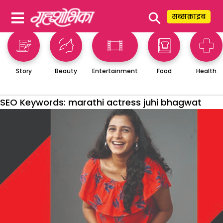
⚲
सब्सक्राइब
Story
Beauty
Entertainment
Food
Health
SEO Keywords:
marathi actress juhi bhagwat