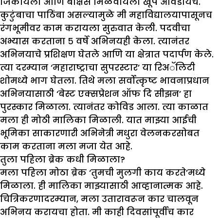
जिंकायला आणि बक्षिसे मिळवायला खूप आवडायचे.
कुटुंबाचा पाठिंबा असल्यामुळे मी महाविद्यालयापासूनच
रंगभूमीवर काम करायला सुरुवात केली. पदवीचा
अभ्यास करताना ५ वर्षे अभिनयही केला. त्यानंतर
अभिनयाचे प्रशिक्षण घेतले आणि या क्षेत्रात पदार्पण केले.
त्या दरम्यान ‘महाराष्ट्राचा सुपरस्टार’ या रिअॅलिटी
शोमध्ये भाग घेतला. तिथे मला सर्वोत्कृष्ट भावनाप्रधान
अभिनयासाठी ‘बेस्ट एक्सप्रेशन ऑफ दि सीझन’ हा
पुरस्कार मिळाला. त्यानंतर कोविड आला. त्या काळात
मला ही मोठी मालिका मिळाली. यात माझ्या आईची
भूमिका साकारणारी अभिनेत्री मधुरा वेलनकरसोबत
काम करताना मला मजा येत आहे.
तुला पहिला ब्रेक कधी मिळाला
?
मला पहिला मोठा ब्रेक ‘तुमची मुलगी काय करते’मध्ये
मिळाला. ही मालिका माझ्यासाठी आव्हानात्मक आहे.
चित्रिकरणादरम्यान, मला उतारावरून कार चालवून
अभिनय करायचा होता. मी काही दिवसांपूर्वीच कार