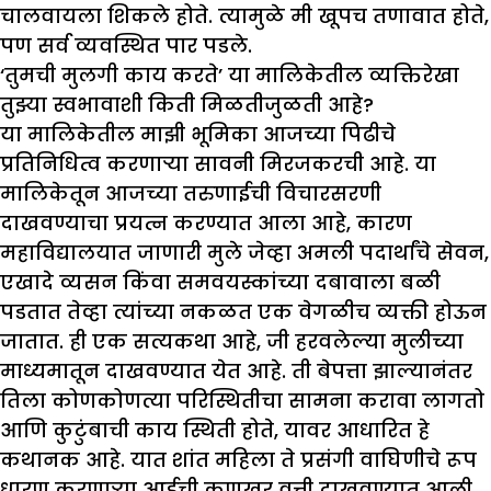
चालवायला शिकले होते. त्यामुळे मी खूपच तणावात होते,
पण सर्व व्यवस्थित पार पडले.
‘
तुमची मुलगी काय करते
’
या मालिकेतील व्यक्तिरेखा
तु
झ्
या स्वभावाशी किती मिळतीजुळती आहे
?
या मालिकेतील माझी भूमिका आजच्या पिढीचे
प्रतिनिधित्व करणाऱ्या सावनी मिरजकरची आहे. या
मालिकेतून आजच्या तरुणाईची विचारसरणी
दाखवण्याचा प्रयत्न करण्यात आला आहे, कारण
महाविद्यालयात जाणारी मुले जेव्हा अमली पदार्थांचे सेवन,
एखादे व्यसन किंवा समवयस्कांच्या दबावाला बळी
पडतात तेव्हा त्यांच्या नकळत एक वेगळीच व्यक्ती होऊन
जातात. ही एक सत्यकथा आहे, जी हरवलेल्या मुलीच्या
माध्यमातून दाखवण्यात येत आहे. ती बेपत्ता झाल्यानंतर
तिला कोणकोणत्या परिस्थितीचा सामना करावा लागतो
आणि कुटुंबाची काय स्थिती होते, यावर आधारित हे
कथानक आहे. यात शांत महिला ते प्रसंगी वाघिणीचे रूप
धारण करणाऱ्या आईची कणखर वृत्ती दाखवण्यात आली