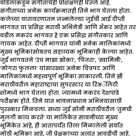
वडिलांकडून संगीताचेही प्रशिक्षणही घेतले आहे.
संगीताच्या अनेक कार्यक्रमातही तिने भाग घेतला होता.
कलेच्या वातावरणातन जन्मलेल्या जुईची आई दीप्ती
भागवत या प्रसिद्ध मराठी अभिनेत्री आणि अँकर आहेत तर
वडील मकरंद भागवत हे एक प्रसिद्ध संगीतकार आणि
गायक आहेत. दीप्ती भागवत यांनी अनेक मालिकांमध्ये
मुख्य भूमिकांसोबतच सहाय्यक भूमिकाही केल्या आहेत.
जुई भागवतने ‘उंच माझा झोका’, ‘पिंजरा’, ‘स्वामिनी’,
‘मोगरा फुलला’ यांसारख्या अनेक चित्रपट आणि
मालिकांमध्ये महत्त्वपूर्ण भूमिका साकारली. तिने झी
मराठीवरील महाराष्ट्राचा सुपरस्टार या रिअॅलिटी
शोमध्ये भाग घेतला होता. ज्यामध्ये मकरंद देशपांडे
परीक्षक होते. तिने यात भावनाप्रधान अभिनयासाठी
पुरस्कार मिळवला. सध्या जुई सोनी मराठीवरील ‘तुमची
मुलगी काय करते’ या मालिकेत सावनीच्या मुख्य
भूमिकेत आहे, ही आतापर्यंत तिला मिळालेली सर्वात
मोठी भूमिका आहे, जी प्रेक्षकांच्या अत्यंत आवडीची आहे.