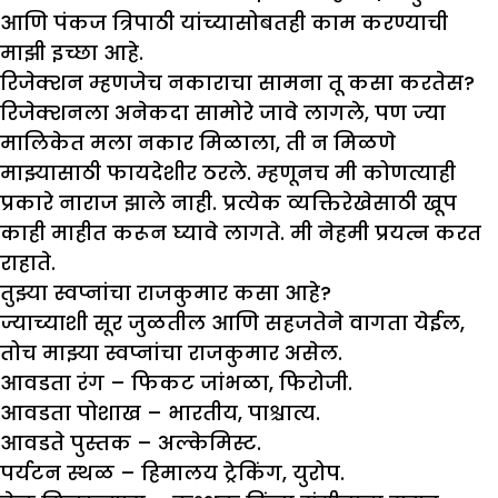
आणि पंकज त्रिपाठी यांच्यासोबतही काम करण्याची
माझी इच्छा आहे.
रिजेक्शन म्हणजेच नकाराचा सामना तू कसा करतेस
?
रिजेक्शनला अनेकदा सामोरे जावे लागले, पण ज्या
मालिकेत मला नकार मिळाला, ती न मिळणे
माझ्यासाठी फायदेशीर ठरले. म्हणूनच मी कोणत्याही
प्रकारे नाराज झाले नाही. प्रत्येक व्यक्तिरेखेसाठी खूप
काही माहीत करून घ्यावे लागते. मी नेहमी प्रयत्न करत
राहाते.
तु
झ्
या स्वप्नांचा राजकुमार कसा आहे
?
ज्याच्याशी सूर जुळतील आणि सहजतेने वागता येईल,
तोच माझ्या स्वप्नांचा राजकुमार असेल.
आवडता रंग –
फिकट जांभळा, फिरोजी.
आवडता पोशाख –
भारतीय, पाश्चात्य.
आवडते पुस्तक –
अल्केमिस्ट.
पर्यटन स्थळ –
हिमालय ट्रेकिंग, युरोप.