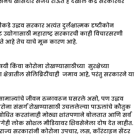
सेनेचे खासदार संजय राऊत हे देखील केंद्र सरकारवर
डे उद्धव सरकार अत्यंत दुर्लक्षात्मक दृष्टीकोन
्रपट उद्योगासाठी महाराष्ट्र सरकारची काही विचारसरणी
ाढते आहे तेच याचे मूळ कारण आहे.
िषयी किंवा कोरोना रोखण्यासाठीच्या सुरक्षेच्या
 क्षेत्रातील सेलिब्रिटींचाही जमाव आहे, परंतु सरकारने या
वसामान्यांचे जीवन रुळावरून घसरले असो, पण उद्धव
रोना संसर्ग रोखण्यासाठी उचललेल्या पाऊलांचे कौतुक
बोधित करतांनाही मोठ्या शांतपणाने बोलतात आणि सर्व
ागेही लोक सोशल मीडियावर शिवसेनेला दोष देत नाहीत.
राज्य सरकारांनी कोरोना उपचार, लस, कॉरंटाइन सेंटर