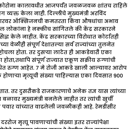
धव ठाकरे कोरोना कालावधीत आजपर्यंत जवळजवळ शांतच राहिले
व्यक्त केला नाही. दिल्लीचे मुख्यमंत्री अरविंद
द्र सरकारवर ऑक्सिजनची कमतरता किंवा औषधांचा अभाव
ल लोकांना हे नक्कीच सांगितले की केंद्र सरकारने
्ध केले नाहीत. केंद्र सरकारच्या विरोधात कोर्टातही
ा वेळीही संपूर्ण देशातल्या सर्व राज्यांच्या तुलनेत
ोचला होता. तर दुसर्‍या लाटेत ही आकडेवारी एका
ोता,तथापि संपूर्ण राज्यात एकूण सक्रीय रूग्णांची
ाधित रुग्ण आहेत. 7 मे रोजी आकडे खाली आल्यावर आरोप
 होणाऱ्या मृत्यूची संख्या पाहिल्यास एका दिवसात 900
ानतात. तर दुसरीकडे राजकारणाचे अनेक तज्ञ यास त्यांच्या
ावर मुख्यमंत्री बनलेले नाहीत तर त्यांची खुर्ची
ष शरद पवार यांच्यात वाढलेली जवळीकही आहे. रेमडीसीर
रोज मृत्यू पावणाऱ्यांची संख्या इतर राज्यांपेक्षा