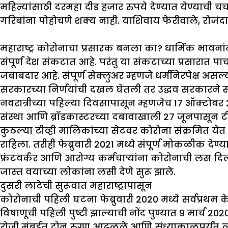
महिन्यांसाठी दरमहा दीड हजार रुपये देण्यात येण्याची च
गरिबांना पोहोचणे शक्य नाही. याशिवाय फेरीवाले, रोज
महाराष्ट्र
कोरोनाचा
प्रसारक
बनला
का
?
धार्मिक
भावनां
संपूर्ण देश संकटात आहे. परंतु या संकटाच्या प्रसारात 
जबाबदार आहे. संपूर्ण सेक्लुअर म्हणजे धर्मनिरपेक्ष असल्य
सरकारच्या निर्णयांची दखल घेतली तर उद्धव सरकारने सर्व न
नवरात्रीच्या पहिल्या दिवसापासून म्हणजेच 17 ऑक्टोबर 2
संस्था आणि ब्रॉडकास्टरच्या दबावाखाली 27 जूनपासून टी
कुठल्या टीव्ही मालिकांच्या सेटवर कोरोना संक्रमित येत 
राहिला. तरीही फेब्रुवारी 2021 मध्ये संपूर्ण मोकळीक देण
फ्रंटवर्कर आणि आरोग्य कर्मचार्‍यांना कोरोनाची लस दिली
जास्त वयाच्या लोकांना लसी देणे सुरू झाले.
दुसरी
लाटेची
सुरूवात
महाराष्ट्रापासून
कोरोनाची पहिली घटना फेब्रुवारी 2020 मध्ये सर्वप्रथम के
विषाणूची पहिली पुष्टी झाल्याची नोंद पुण्यात ९ मार्च 
रोजी मुंबईत दोन रुग्ण आढळले आणि संध्याकाळपर्यंत त्या