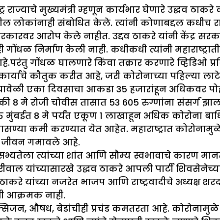
ाष्ट्र राज्याचे मुख्यमंत्री म्हणून कार्यभार घेणारे उद्
ल लोकांनाही संबोधित केले. त्यांनी कोणाबद्दल कधीच राग 
ंद्र सरकारवर आरोप केले नाहीत. उद्दव ठाकरे यांनी कें
ंधळ निर्माण केली नाही. कधीकधी त्यांनी महाराष्ट्राती
ंतु गोंधळ घालणारे किंवा तक्रार करणारे व्हिडिओ प्रसिद
कार्याचे कौतुक करीत आहे, जरी कोरोनाच्या पहिल्या लाटेच्य
. त्यावेळी एका दिवसाचा आकडा 35 हजारांहून अधिकवर पोह
8 मे रोजी चोवीस तासात 53 605 रुग्णांना संसर्ग झाला ह
्त मुंबईत 8 मे पर्यंत एकूण 1 लाखाहून अधिक कोरोना ब
सण्या कमी करण्यात येत आहेत. महाराष्ट्रात कोरोनामुळे
चे जीवन गमावले आहे.
 या सभ्यतेला त्यांच्या शांत आणि सौम्य स्वभावाचे कारण म
ल यांच्यासारखे उद्धव ठाकरे आपली पार्टी शिवसेनेच्या बळ
द्धव ठाकरे यांच्या नजरेत भाजप आणि राष्ट्रवादीचे अध्यक्
ी आक्रमक नाही.
ऑक्सिजन, औषध, बेडांचीही प्रचंड कमतरता आहे. कोरोनामुळे दर