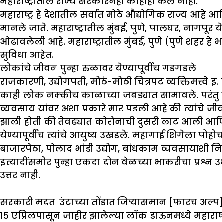
महाराष्ट्रातील राज्य सरकारनेही काहीही केले नाही.
महाराष्ट्र हे देशातील सर्वात मोठे औद्योगिक राज्य आहे आ
मानले जाते. महाराष्ट्रातील मुंबई, पुणे, पालघर, नागपूर
ओढावलेली आहे. महाराष्ट्रातील मुंबई, पुणे (पुणे शहर हे
सुविधा आहेत.
लोकांचे
जीवन
पुन्हा
रुळावर
येण्यापूर्वीच
गडगडले
राजकारणी, उद्योगपती, मोठं-मोठी चित्रपट व्यक्तिमत्त्वे
काही लोक नक्कीच काळाच्या जबड्यात सामावले. परंतु क
व्यवसाय यांवर अशा प्रकारे मार पडली आहे की त्यांचे
झाली होती की तेवढ्यात कोरोनाची दुसरी लाट आली आणि त्य
येण्यापूर्वीच त्यांचे आयुष्य उखडले. महागाई शिगेला पोह
बाजारपेठा, पोलाद भांडी उद्योग, बांधकाम व्यवसायाश
इत्यादींसमोर पुन्हा एकदा दोन वेळच्या भाकरीचा प्रश्
उत्तर नाही.
सरकारी
मदतः
उंटाच्या
तोंडात
जिऱ्यासमान
[
फारच
अल्प
15 एप्रिलपासून जाहीर झालेल्या लॉक डाऊनमध्ये महाराष्