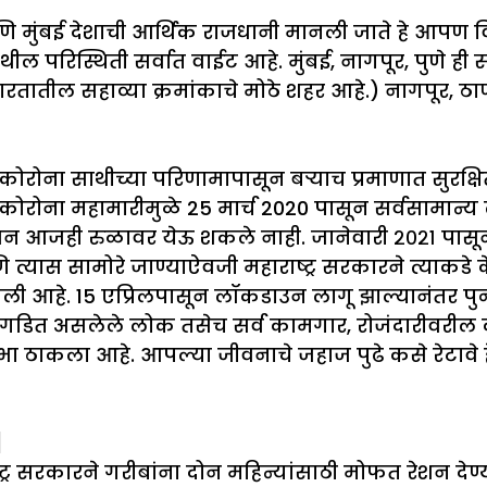
णि मुंबई देशाची आर्थिक राजधानी मानली जाते हे आपण विसरू 
 येथील परिस्थिती सर्वात वाईट आहे. मुंबई, नागपूर, पुणे 
 भारतातील सहाव्या क्रमांकाचे मोठे शहर आहे.) नागपूर, ठा
 इ. कोरोना साथीच्या परिणामापासून बऱ्याच प्रमाणात सुरक
ोरोना महामारीमुळे 25 मार्च 2020 पासून सर्वसामान्य
 जीवन आजही रुळावर येऊ शकले नाही. जानेवारी २०२१ पा
ास सामोरे जाण्याऐवजी महाराष्ट्र सरकारने त्याकडे केले
ोचली आहे. 15 एप्रिलपासून लॉकडाउन लागू झाल्यानंतर पुन्ह
ी निगडित असलेले लोक तसेच सर्व कामगार, रोजंदारीवर
न उभा ठाकला आहे. आपल्या जीवनाचे जहाज पुढे कसे रेटा
]
ट्र सरकारने गरीबांना दोन महिन्यांसाठी मोफत रेशन देण