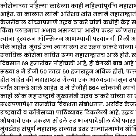
कोरोनाच्या पहिल्या लाटेच्या काही महिन्यांपूर्वीच महार
आहेत, या काळात त्यांनी अतिशय शांत मनाने महाराष्ट्राती
केजरीवाल यांच्याप्रमाणे उद्धव ठाकरे यांनी कधीही के
किंवा प्लाझ्माचा अभाव असल्याचा आरोप करत कोणताही गो
त्यांना दूरवरून ऑक्सिजन आणण्याची परवानगी दिली आहे.पर
गेले नाहीत. मुंबई उच्च न्यायालय तर उद्धव ठाकरे यांच्या 
सर्वाधिक कोरोना बाधित रूग्ण महाराष्ट्रातच आले होते
दिवसात 69 हजारांवर पोहोचली आहे, ही वेगळी बाब आहे की 
संख्या 8 मे रोजी 50 लाख 50 हजाराहून अधिक होती, फक
होत आहेत की महाराष्ट्रात गेल्या एक आठवड्यापासून तपा
पर्यंत आकडे आले आहेत. 8 मे रोजीही 864 लोकांनी त्यां
काही लोक महाराष्ट्राचे मुख्यमंत्री उद्धव ठाकरे यांच्या
सभ्यपणापेक्षा राजकीय विवशता संबोधतात. अरविंद केजरीवा
राष्ट्रवादी व कॉंग्रेसच्या पाठिंब्यावर टिकलेली आहे. उ
औषधाचे एक प्रकरण सोडले तर भाजपादेखील येथे फारश
मुंबईसह संपूर्ण महाराष्ट्र राज्यात इतर राज्यांप्रमाणेच 