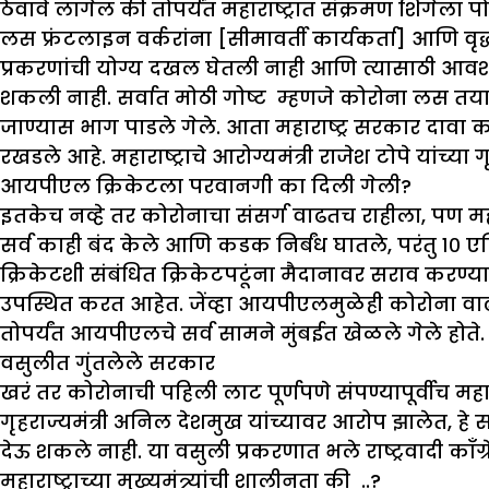
ठेवावे लागेल की तोपर्यंत महाराष्ट्रात संक्रमण शिगेल
लस फ्रंटलाइन वर्करांना [सीमावर्ती कार्यकर्ता] आणि व
प्रकरणांची योग्य दखल घेतली नाही आणि त्यासाठी आवश
शकली नाही. सर्वात मोठी गोष्ट म्हणजे कोरोना लस तयार
जाण्यास भाग पाडले गेले. आता महाराष्ट्र सरकार दावा
रखडले आहे. महाराष्ट्राचे आरोग्यमंत्री राजेश टोपे यांच्
आयपीएल
क्रिकेटला
परवानगी
का
दिली
गेली
?
इतकेच नव्हे तर कोरोनाचा संसर्ग वाढतच राहीला, पण महा
सर्व काही बंद केले आणि कडक निर्बंध घातले, परंतु १० 
क्रिकेटशी संबंधित क्रिकेटपटूंना मैदानावर सराव करण
उपस्थित करत आहेत. जेंव्हा आयपीएलमुळेही कोरोना वाढ
तोपर्यंत आयपीएलचे सर्व सामने मुंबईत खेळले गेले होते.
वसुलीत
गुंतलेले
सरकार
खरं तर कोरोनाची पहिली लाट पूर्णपणे संपण्यापूर्वीच महारा
गृहराज्यमंत्री अनिल देशमुख यांच्यावर आरोप झालेत, हे 
देऊ शकले नाही. या वसुली प्रकरणात भले राष्ट्रवादी 
महाराष्ट्राच्या
मुख्यमंत्र्यांची
शालीनता
की
..?