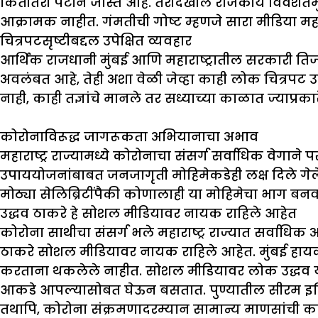
कितीतरी पटीने जास्त आहे. तरीदेखील राजकीय विवशतेमुळ
आक्रामक नाहीत. गंमतीची गोष्ट म्हणजे सारा मीडिया महा
चित्रपटसृष्टीबद्दल
उपेक्षित
व्यवहार
आर्थिक राजधानी मुंबई आणि महाराष्ट्रातील सरकारी तिजोर
अवलंबत आहे, तेही अशा वेळी जेव्हा काही लोक चित्रपट उद्य
नाही, काही तज्ञांचे मानले तर सध्याच्या काळात ज्याप्रक
कोरोनाविरूद्ध
जागरूकता
अभियानाचा
अभाव
महाराष्ट्र राज्यामध्ये कोरोनाचा संसर्ग सर्वाधिक वेगाने
उपाययोजनांबाबत जनजागृती मोहिमेकडेही लक्ष दिले गेले नाही
मोठ्या सेलिब्रिटींपैकी कोणालाही या मोहिमेचा भाग बनव
उद्धव
ठाकरे
हे
सोशल
मीडियावर
नायक
राहिले
आहेत
कोरोना साथीचा संसर्ग भले महाराष्ट्र राज्यात सर्वा
ठाकरे सोशल मीडियावर नायक राहिले आहेत. मुंबई हायक
करताना थकलेले नाहीत. सोशल मीडियावर लोक उद्धव यां
आकडे आपल्यासोबत घेऊन बसतात. पुण्यातील सीरम इन्स्
तथापि, कोरोना संक्रमणादरम्यान सामान्य माणसांची का