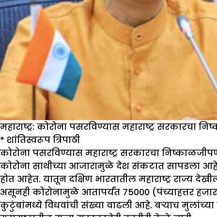
महाराष्ट्र: कोरोना पसरविण्यास महाराष्ट्र सरकारचा न
* शांतिस्वरूप त्रिपाठी
कोरोना
पसरविण्यास
महाराष्ट्र
सरकारचा
निष्काळजीप
कोरोना साथीच्या आजारामुळे देश संकटात सापडला आहे.
होत आहेत. यातून दक्षिण भारतातील महाराष्ट्र राज्य देखील 
असूनही कोरोनामुळे आतापर्यंत 75000 (पंच्याहत्तर हजा
कुटुंबांमध्ये विधवांची संख्या वाढली आहे. बर्‍याच मुलांच