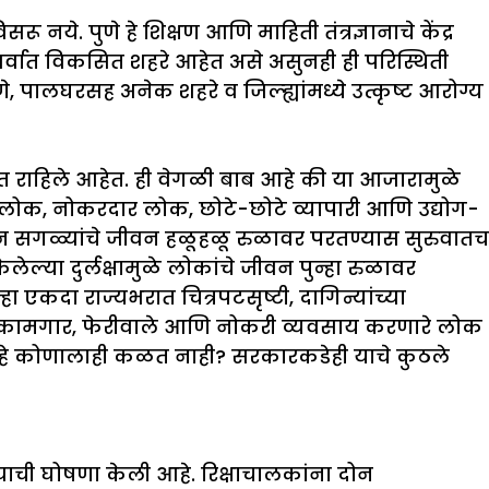
नये. पुणे हे शिक्षण आणि माहिती तंत्रज्ञानाचे केंद्र
ही सर्वात विकसित शहरे आहेत असे असुनही ही परिस्थिती
णे, पालघरसह अनेक शहरे व जिल्ह्यांमध्ये उत्कृष्ट आरोग्य
्षित राहिले आहेत. ही वेगळी बाब आहे की या आजारामुळे
 लोक, नोकरदार लोक, छोटे-छोटे व्यापारी आणि उद्योग-
सून सगळ्यांचे जीवन हळूहळू रुळावर परतण्यास सुरुवातच
ल्या दुर्लक्षामुळे लोकांचे जीवन पुन्हा रुळावर
ा एकदा राज्यभरात चित्रपटसृष्टी, दागिन्यांच्या
ील कामगार, फेरीवाले आणि नोकरी व्यवसाय करणारे लोक
वे हे कोणालाही कळत नाही? सरकारकडेही याचे कुठले
्याची घोषणा केली आहे. रिक्षाचालकांना दोन