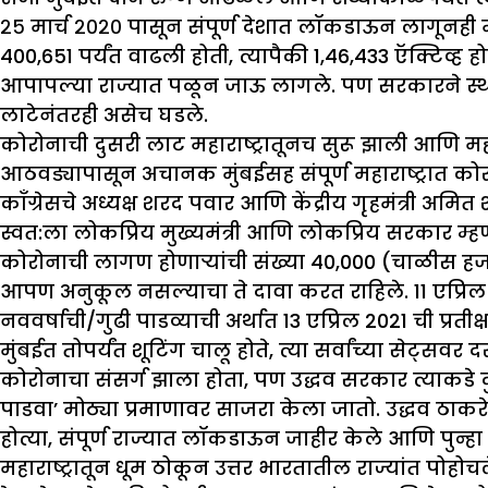
२५ मार्च २०२० पासून संपूर्ण देशात लॉकडाऊन लागूनही मे 
400,651 पर्यंत वाढली होती, त्यापैकी 1,46,433 ऍक्टिव्ह होत
आपापल्या राज्यात पळून जाऊ लागले. पण सरकारने स्थलां
लाटेनंतरही असेच घडले.
कोरोनाची दुसरी लाट महाराष्ट्रातूनच सुरू झाली आणि महाराष
आठवड्यापासून अचानक मुंबईसह संपूर्ण महाराष्ट्रात कोरोन
कॉंग्रेसचे अध्यक्ष शरद पवार आणि केंद्रीय गृहमंत्री
स्वत:ला लोकप्रिय मुख्यमंत्री आणि लोकप्रिय सरकार म्
कोरोनाची लागण होणाऱ्यांची संख्या 40,000 (चाळीस हजा
आपण अनुकूल नसल्याचा ते दावा करत राहिले. 11 एप्रिल 
नववर्षाची/गुढी पाडव्याची अर्थात 13 एप्रिल 2021 ची प्रती
मुंबईत तोपर्यंत शूटिंग चालू होते, त्या सर्वांच्या से
कोरोनाचा संसर्ग झाला होता, पण उद्धव सरकार त्याकडे दुर्
पाडवा’ मोठ्या प्रमाणावर साजरा केला जातो. उद्धव ठाकरे
होत्या, संपूर्ण राज्यात लॉकडाऊन जाहीर केले आणि पुन्ह
महाराष्ट्रातून धूम ठोकून उत्तर भारतातील राज्यांत पोह