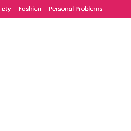
⚲
BSCRIBE
Login
iety
Fashion
Personal Problems
⚲