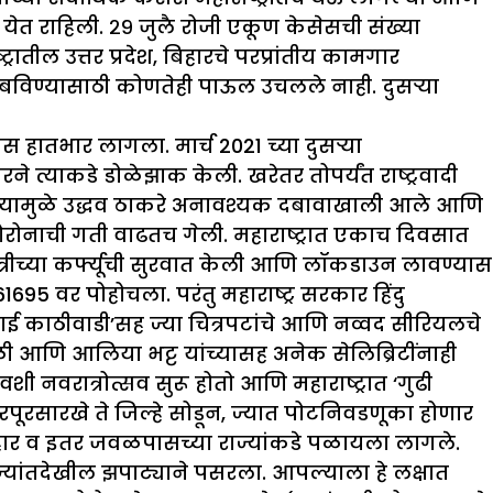
त येत राहिली. २९ जुलै रोजी एकूण केसेसची संख्या
ट्रातील उत्तर प्रदेश, बिहारचे परप्रांतीय कामगार
ंबविण्यासाठी कोणतेही पाऊल उचलले नाही. दुसर्‍या
यास हातभार लागला. मार्च 2021 च्या दुसर्‍या
े त्याकडे डोळेझाक केली. खरेतर तोपर्यंत राष्ट्रवादी
ी, त्यामुळे उद्धव ठाकरे अनावश्यक दबावाखाली आले आणि
कोरोनाची गती वाढतच गेली. महाराष्ट्रात एकाच दिवसात
त्रीच्या कर्फ्यूची सुरवात केली आणि लॉकडाउन लावण्यास
5 वर पोहोचला. परंतु महाराष्ट्र सरकार हिंदु
गंगूबाई काठीवाडी’सह ज्या चित्रपटांचे आणि नव्वद सीरियलचे
साळी आणि आलिया भट्ट यांच्यासह अनेक सेलिब्रिटींनाही
वशी नवरात्रोत्सव सुरू होतो आणि महाराष्ट्रात ‘गुढी
ढरपूरसारखे ते जिल्हे सोडून, ज्यात पोटनिवडणूका होणार
, बिहार व इतर जवळपासच्या राज्यांकडे पळायला लागले.
राज्यांतदेखील झपाट्याने पसरला. आपल्याला हे लक्षात