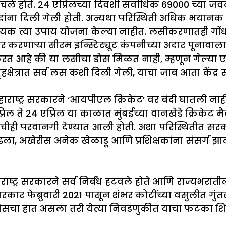
ा पोचले होते. 24 एप्रिलच्या दिवशी सर्वाधिक 69000 च्य
ृद्धांना दिली गेली होती. अन्यथा परिस्थिती अधिक भयान
्यक त्या उपाय योजना केल्या नाहीत. लसीकरणातही गों
 करणार्‍या सीरम इन्स्टिट्यूट कंपनीच्या अदार पूनावाल
 करत आहे की या लसीचा डोस मिळत नाही, म्हणून गेल्या
या गृहक्षेत्रात सर्व लस कशी दिली गेली, याचा जाब आता कें
राष्ट्र सरकारने ‘आयपीएल क्रिकेट’ वर बंदी घातली नाही
एप्रिल ते २४ एप्रिल या काळात मुंबईच्या वानखेडे क्रि
्याचीही परवानगी देण्यात आली होती. अशा परिस्थितीत 
ला, अखेरीस अनेक खेळाडू आणि प्रशिक्षकांना संसर्ग झ
ष्ट्र सरकारने सर्व निर्बंध हटवले होते आणि राज्यभरातील स
सरकार फेब्रुवारी 2021 पासून शंभर कोटींच्या वसुलीत गुं
कॉंग्रेसचा हात असला तरी येत्या निवडणुकीत याचा फटका