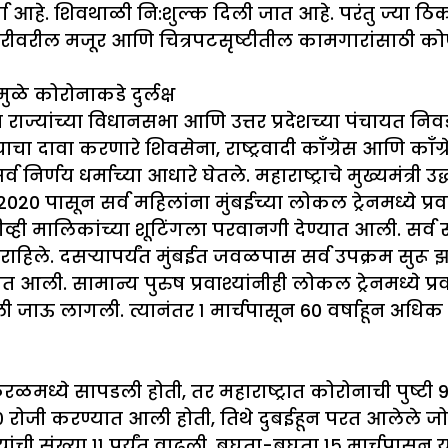
र्चा आहे. शिवथाळी नि:शुल्क दिली जात आहे. परंतु ज्या 
ंदारीवरील मजूर आणि चित्रपटसृष्टीतील कामगारांसाठी क
मुळे
कोरोनाकडे
दुर्लक्ष
पाच राज्यांच्या विधानसभा आणि उत्तर प्रदेशच्या पंचायत
ाचा दावा करणारे शिवसेना, राष्ट्रवादी कॉंग्रेस आणि कॉंग्र
िर्णय धर्माच्या आधारे घेतले. महाराष्ट्राचे मुख्यमंत्री
020 पासून सर्व महिलांना मुंबईच्या लोकल ट्रेनमध्ये प्
व्ही मालिकांच्या शूटिंगला परवानगी देण्यात आली. सर्व
राहिले. दसऱ्यापर्यंत मुंबईत जवळपास सर्व उपक्रम सुरू झ
्यात आली. सामान्य पुरुष प्रवाश्यांनीही लोकल ट्रेनमध्ये
 जाऊ लागली. त्यानंतर १ मार्चपासून 60 वर्षाहून अधिक वया
रळमध्ये सापडली होती, तर महाराष्ट्रात कोरोनाची पुष्टी 9
२०२० रोजी करण्यात आली होती, तिथे दुबईहून परत आलेले ज
ंची संख्या ११ पर्यंत वाढली. बघता-बघता १५ मार्चपासून 