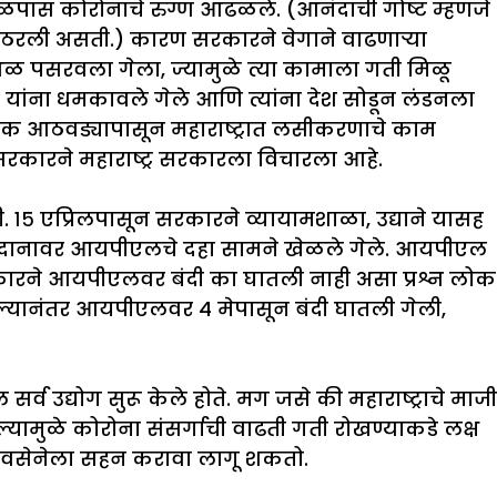
ा जवळपास कोरोनाचे रुग्ण आढळले. (आनंदाची गोष्ट म्हणजे
क ठरली असती.) कारण सरकारने वेगाने वाढणार्‍या
धळ पसरवला गेला, ज्यामुळे त्या कामाला गती मिळू
ा यांना धमकावले गेले आणि त्यांना देश सोडून लंडनला
 एक आठवड्यापासून महाराष्ट्रात लसीकरणाचे काम
द्र सरकारने महाराष्ट्र सरकारला विचारला आहे.
. १५ एप्रिलपासून सरकारने व्यायामशाळा, उद्याने यासह
केट मैदानावर आयपीएलचे दहा सामने खेळले गेले. आयपीएल
सरकारने आयपीएलवर बंदी का घातली नाही असा प्रश्न लोक
ाल्यानंतर आयपीएलवर 4 मेपासून बंदी घातली गेली,
र्व उद्योग सुरू केले होते. मग जसे की महाराष्ट्राचे माजी
तल्यामुळे कोरोना संसर्गाची वाढती गती रोखण्याकडे लक्ष
 शिवसेनेला सहन करावा लागू शकतो.