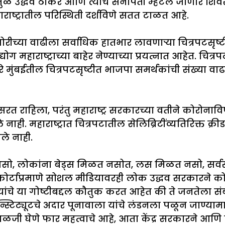
े उद्धव ठाकरे आणि त्यांचे सेनापती म्हटले जाणारे शिव
राष्ट्रातील परिस्थिती दर्शविणे सतत टाळत आहे.
ीच्या वाढीला सर्वाधिक हातभार लावणाऱ्या चित्रपटसृष्टीक
ोग महाराष्ट्राच्या बाहेर नेण्याच्या प्रयत्नात आहेत. चित
ारे मुंबईतील चित्रपटसृष्टीत भाजपा समर्थकांची संख्या व
 पसरत राहिला, परंतु महाराष्ट्र सरकारच्या वतीने कोरोनाव
. महाराष्ट्रात चित्रपटातील सेलिब्रिटींव्यतिरिक्त क्रीडा
ले नाही.
धिक असो, लोकांना बेड्स मिळत नसोत, लस मिळत नसो, सर्
ोर्टाप्रमाणे सोशल मीडियावरही लोक उद्धव सरकारने को
चे या गोष्टीबद्दल कौतुक करत आहेत की ते जनतेला सं
टिट्यूटचे अदार पूनावाला यांचे लंडनला पळून जाण्याम
ळजी घेणे फार महत्वाचे आहे, आता केंद्र सरकारने आणि 