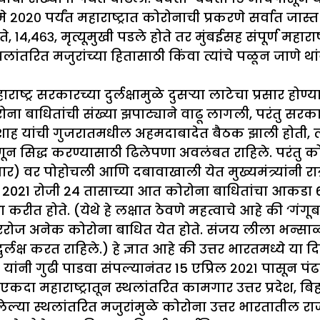
२०२० पर्यंत महाराष्ट्रात कोरोनाची प्रकरणे सर्वात जास्
े, १४,४६३, मृत्यूमुखी पडले होते तर मुंबईसह संपूर्ण महाराष्
तरित मजुरांच्या हितासाठी किंवा त्यांचे पळून जाणे था
्ट्र सरकारच्या दुर्लक्षामुळे दुसर्‍या लाटेचा प्रसार होण्
ा बाधितांची संख्या झपाट्याने वाढू लागली, परंतु सरकारन
 अमित शाह यांची गुजरातमधील अहमदाबादेत बैठक झाली होत
हणून सिद्ध करण्यासाठी ढिलेपणा अवलंबत राहिले. परंतु 
र) वर पोहोचली आणि दबावाखाली येत मुख्यमंत्र्यांनी रा
2021 रोजी 24 तासाच्या आत कोरोना बाधितांचा आकडा 6169
क्षा करीत होते. (येथे हे लक्षात ठेवणे महत्वाचे आहे की ‘
ट्सवर दररोज अनेक कोरोना बाधित येत होते. संजय लीला भन्
लक्ष करत राहिले.) हे ज्ञात आहे की उत्तर भारतमध्ये या दि
 यांनी गुढी पाडवा संपल्यानंतर 15 एप्रिल २०२१ पासून पं
ा एकदा महाराष्ट्रातून स्थलांतरित कामगार उत्तर प्रदेश
ोचलेल्या स्थलांतरित मजुरांमुळे कोरोना उत्तर भारतातील 