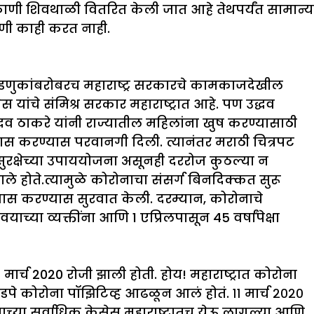
ठिकाणी शिवथाळी वितरित केली जात आहे तेथपर्यंत सामान्य
ोणी काही करत नाही.
 निवडणुकांबरोबरच महाराष्ट्र सरकारचे कामकाजदेखील
ेस यांचे संमिश्र सरकार महाराष्ट्रात आहे. पण उद्धव
 उद्धव ठाकरे यांनी राज्यातील महिलांना खुष करण्यासाठी
रवास करण्यास परवानगी दिली. त्यानंतर मराठी चित्रपट
 सुरक्षेच्या उपाययोजना असूनही दररोज कुठल्या न
ाले होते.त्यामुळे कोरोनाचा संसर्ग बिनदिक्कत सुरू
 प्रवास करण्यास सुरवात केली. दरम्यान, कोरोनाचे
च्या व्यक्तींना आणि 1 एप्रिलपासून 45 वर्षांपेक्षा
 मार्च 2020 रोजी झाली होती. होय! महाराष्ट्रात कोरोना
ोडपे कोरोना पॉझिटिव्ह आढळून आलं होतं. ११ मार्च २०२०
याच्या सर्वाधिक केसेस महाराष्ट्रातच येऊ लागल्या आणि