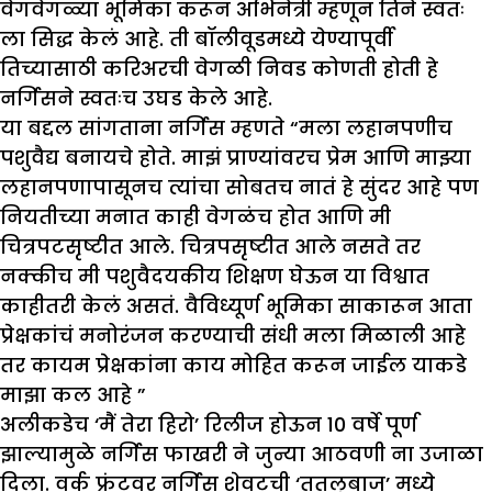
वेगवेगळ्या भूमिका करून अभिनेत्री म्हणून तिने स्वतः
ला सिद्ध केलं आहे. ती बॉलीवूडमध्ये येण्यापूर्वी
तिच्यासाठी करिअरची वेगळी निवड कोणती होती हे
नर्गिसने स्वतःच उघड केले आहे.
या बद्दल सांगताना नर्गिस म्हणते “मला लहानपणीच
पशुवैद्य बनायचे होते. माझं प्राण्यांवरच प्रेम आणि माझ्या
लहानपणापासूनच त्यांचा सोबतच नातं हे सुंदर आहे पण
नियतीच्या मनात काही वेगळंच होत आणि मी
चित्रपटसृष्टीत आले. चित्रपसृष्टीत आले नसते तर
नक्कीच मी पशुवैदयकीय शिक्षण घेऊन या विश्वात
काहीतरी केलं असतं. वैविध्यूर्ण भूमिका साकारून आता
प्रेक्षकांचं मनोरंजन करण्याची संधी मला मिळाली आहे
तर कायम प्रेक्षकांना काय मोहित करून जाईल याकडे
माझा कल आहे ”
अलीकडेच ‘मैं तेरा हिरो’ रिलीज होऊन 10 वर्षे पूर्ण
झाल्यामुळे नर्गिस फाखरी ने जुन्या आठवणी ना उजाळा
दिला. वर्क फ्रंटवर नर्गिस शेवटची ‘ततलुबाज’ मध्ये