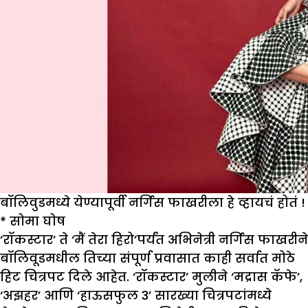
बॉलिवुडमध्ये येण्यापूर्वी नर्गिस फाखरीला हे व्हायचं होतं !
* सोमा घोष
‘रॉकस्टार’ ते ‘मैं तेरा हिरो’पर्यंत अभिनेत्री नर्गिस फाखरीने
बॉलिवूडमधील तिच्या संपूर्ण प्रवासात काही सर्वात मोठे
हिट चित्रपट दिले आहेत. ‘रॉकस्टार’ मुलीने ‘मद्रास कॅफे’,
‘अझहर’ आणि ‘हाऊसफुल 3’ सारख्या चित्रपटांमध्ये