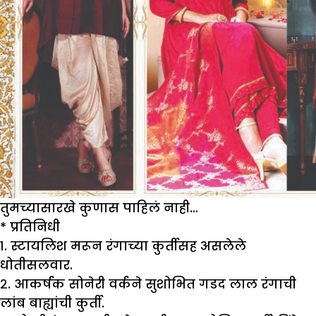
तुमच्यासारखे कुणास पाहिलं नाही…
* प्रतिनिधी
१. स्टायलिश मरून रंगाच्या कुर्तीसह असलेले
धोतीसलवार.
२. आकर्षक सोनेरी वर्कने सुशोभित गडद लाल रंगाची
लांब बाह्यांची कुर्ती.