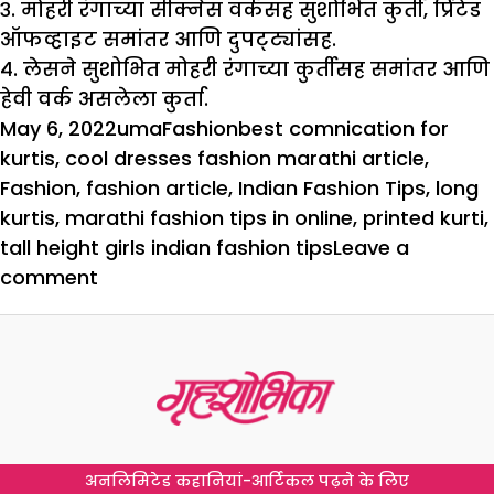
३. मोहरी रंगाच्या सीक्नेस वर्कसह सुशोभित कुर्ती, प्रिंटेड
ऑफव्हाइट समांतर आणि दुपट्ट्यांसह.
४. लेसने सुशोभित मोहरी रंगाच्या कुर्तीसह समांतर आणि
हेवी वर्क असलेला कुर्ता.
Posted
Author
Categories
Tags
May 6, 2022
uma
Fashion
best comnication for
on
kurtis
,
cool dresses fashion marathi article
,
Fashion
,
fashion article
,
Indian Fashion Tips
,
long
kurtis
,
marathi fashion tips in online
,
printed kurti
,
tall height girls indian fashion tips
Leave a
on
comment
तुमच्यासारखे
कुणास
पाहिलं
नाही…
अनलिमिटेड कहानियां-आर्टिकल पढ़ने के लिए