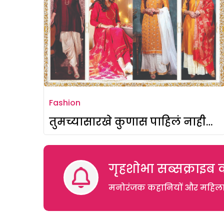
Fashion
तुमच्यासारखे कुणास पाहिलं नाही…
गृहशोभा सब्सक्राइब क
मनोरंजक कहानियों और महिलाओं