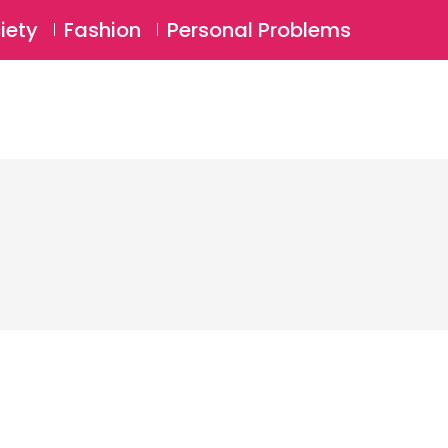
⚲
BSCRIBE
Login
iety
Fashion
Personal Problems
⚲