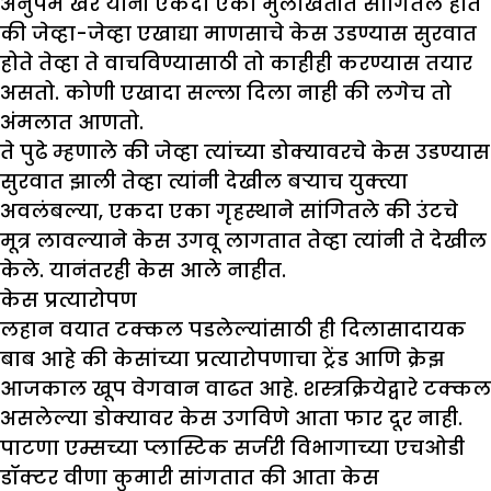
अनुपम खेर यांनी एकदा एका मुलाखतीत सांगितले होते
की जेव्हा-जेव्हा एखाद्या माणसाचे केस उडण्यास सुरवात
होते तेव्हा ते वाचविण्यासाठी तो काहीही करण्यास तयार
असतो. कोणी एखादा सल्ला दिला नाही की लगेच तो
अंमलात आणतो.
ते पुढे म्हणाले की जेव्हा त्यांच्या डोक्यावरचे केस उडण्यास
सुरवात झाली तेव्हा त्यांनी देखील बऱ्याच युक्त्या
अवलंबल्या, एकदा एका गृहस्थाने सांगितले की उंटचे
मूत्र लावल्याने केस उगवू लागतात तेव्हा त्यांनी ते देखील
केले. यानंतरही केस आले नाहीत.
केस प्रत्यारोपण
लहान वयात टक्कल पडलेल्यांसाठी ही दिलासादायक
बाब आहे की केसांच्या प्रत्यारोपणाचा ट्रेंड आणि क्रेझ
आजकाल खूप वेगवान वाढत आहे. शस्त्रक्रियेद्वारे टक्कल
असलेल्या डोक्यावर केस उगविणे आता फार दूर नाही.
पाटणा एम्सच्या प्लास्टिक सर्जरी विभागाच्या एचओडी
डॉक्टर वीणा कुमारी सांगतात की आता केस