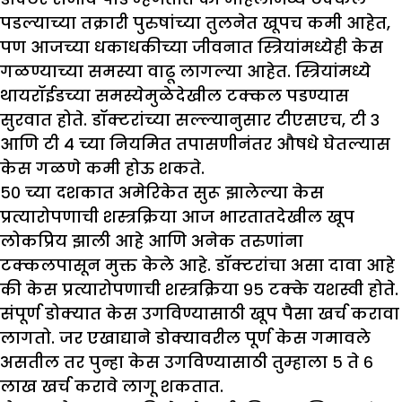
पडल्याच्या तक्रारी पुरुषांच्या तुलनेत खूपच कमी आहेत,
पण आजच्या धकाधकीच्या जीवनात स्त्रियांमध्येही केस
गळण्याच्या समस्या वाढू लागल्या आहेत. स्त्रियांमध्ये
थायरॉईडच्या समस्येमुळेदेखील टक्कल पडण्यास
सुरवात होते. डॉक्टरांच्या सल्ल्यानुसार टीएसएच, टी ३
आणि टी ४ च्या नियमित तपासणीनंतर औषधे घेतल्यास
केस गळणे कमी होऊ शकते.
५० च्या दशकात अमेरिकेत सुरू झालेल्या केस
प्रत्यारोपणाची शस्त्रक्रिया आज भारतातदेखील खूप
लोकप्रिय झाली आहे आणि अनेक तरुणांना
टक्कलपासून मुक्त केले आहे. डॉक्टरांचा असा दावा आहे
की केस प्रत्यारोपणाची शस्त्रक्रिया ९५ टक्के यशस्वी होते.
संपूर्ण डोक्यात केस उगविण्यासाठी खूप पैसा खर्च करावा
लागतो. जर एखाद्याने डोक्यावरील पूर्ण केस गमावले
असतील तर पुन्हा केस उगविण्यासाठी तुम्हाला ५ ते ६
लाख खर्च करावे लागू शकतात.