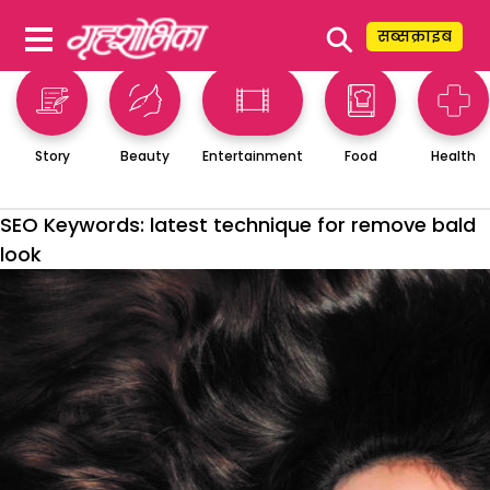
⚲
सब्सक्राइब
Story
Beauty
Entertainment
Food
Health
SEO Keywords:
latest technique for remove bald
look