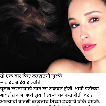
तो एक बार फिर लहराएंगी जुल्फें
– बीरेंद्र बरियार ज्योती
पूनम लग्नासाठी स्वत:ला सजवत होती. भावी पतीच्या
बाबतीत मनामध्ये सुवर्ण स्वप्ने चमकत होती. वरात
आल्याची बातमी कळताच तिच्या हृदयाचे ठोके वाढले.