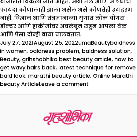
बाजारात विकली जात आहेत. अशा तेल आणि औषधांचा
फायदा कोणालाही झाला असेल असे कोणतेही उदाहरण
नाही. विज्ञान आणि तंत्रज्ञानाच्या युगात लोक बोगस
डॉक्टर आणि हाकीमांवर अवलंबून राहून आपला वेळ
आणि पैसा दोन्ही वाया घालवतात.
Posted
Author
Categories
Tags
July 27, 2021
August 25, 2022
uma
Beauty
baldness
on
in women
,
baldness problem
,
baldness solution
,
Beauty
,
grihshobhika best beauty article
,
how to
get wavy hairs back
,
latest technique for remove
bald look
,
marathi beauty article
,
Online Marathi
on
beauty Article
Leave a comment
तो
एक
बार
फिर
लहराएंगी
जुल्फें