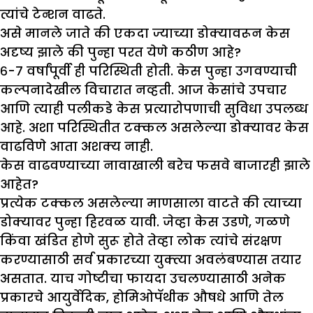
त्यांचे टेन्शन वाढते.
असे मानले जाते की एकदा ज्याच्या डोक्यावरून केस
अदृष्य
झा
ले की पुन्हा परत येणे कठीण आहे
?
६-७ वर्षांपूर्वी ही परिस्थिती होती. केस पुन्हा उगवण्याची
कल्पनादेखील विचारात नव्हती. आज केसांचे उपचार
आणि त्याही पलीकडे केस प्रत्यारोपणाची सुविधा उपलब्ध
आहे. अशा परिस्थितीत टक्कल असलेल्या डोक्यावर केस
वाढविणे आता अशक्य नाही.
केस वाढवण्याच्या नावाखाली बरेच फसवे बाजारही
झा
ले
आहेत
?
प्रत्येक टक्कल असलेल्या माणसाला वाटते की त्याच्या
डोक्यावर पुन्हा हिरवळ यावी. जेव्हा केस उडणे, गळणे
किंवा खंडित होणे सुरू होते तेव्हा लोक त्यांचे संरक्षण
करण्यासाठी सर्व प्रकारच्या युक्त्या अवलंबण्यास तयार
असतात. याच गोष्टीचा फायदा उचलण्यासाठी अनेक
प्रकारचे आयुर्वेदिक, होमिओपॅथीक औषधे आणि तेल