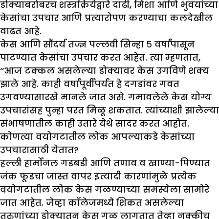
डोक्याबरोबरच शस्त्रक्रियेद्वारे दाढी, मिशा आणि भुवयांच्या
केसांचा उपचार आणि प्रत्यारोपण करण्याचा कलदेखील
वाढत आहे.
केस आणि सौंदर्य तज्ज्ञ पल्लवी सिन्हा ५ वर्षांपासून
पाटण्यात केसांचा उपचार करत आहेत. त्या म्हणतात,
‘‘आज टक्कल असलेल्या डोक्यावर केस उगविणे शक्य
झाले आहे. काही वर्षांपूर्वीपर्यंत हे दगडांवर गवत
उगवण्यासारखे मानले जात असे. गमावलेले केस योग्य
उपचारांसह पुन्हा परत मिळू शकतात. त्यांच्याशी झालेल्या
संभाषणातील काही उतारे येथे सादर करत आहोत.
कोणत्या वयोगटातील लोक आपल्याकडे केसांच्या
उपचारासाठी येतात
?
हल्ली हार्मोनल गडबडी आणि तणाव व खाण्या-पिण्यात
जंक फूडचा जास्त वापर इत्यादी कारणांमुळे प्रत्येक
वयोगटातील लोक केस गळण्याच्या समस्येला सामोरे
जात आहेत. जेव्हा कॉलेजमध्ये शिकत असलेल्या
तरुणांच्या डोक्यातून केस गळू लागतात तेव्हा नक्कीच