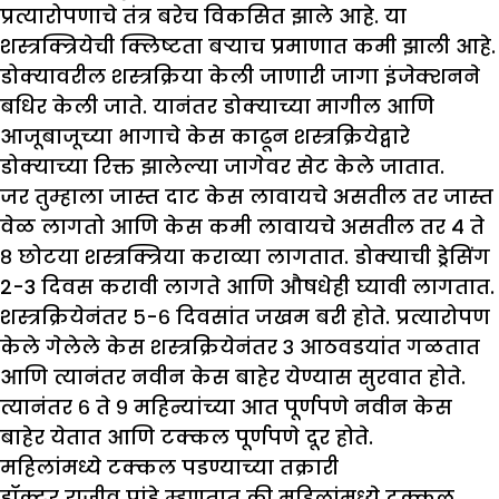
प्रत्यारोपणाचे तंत्र बरेच विकसित झाले आहे. या
शस्त्रक्त्रियेची क्लिष्टता बऱ्याच प्रमाणात कमी झाली आहे.
डोक्यावरील शस्त्रक्रिया केली जाणारी जागा इंजेक्शनने
बधिर केली जाते. यानंतर डोक्याच्या मागील आणि
आजूबाजूच्या भागाचे केस काढून शस्त्रक्रियेद्वारे
डोक्याच्या रिक्त झालेल्या जागेवर सेट केले जातात.
जर तुम्हाला जास्त दाट केस लावायचे असतील तर जास्त
वेळ लागतो आणि केस कमी लावायचे असतील तर ४ ते
८ छोटया शस्त्रक्त्रिया कराव्या लागतात. डोक्याची ड्रेसिंग
2-3 दिवस करावी लागते आणि औषधेही घ्यावी लागतात.
शस्त्रक्रियेनंतर ५-६ दिवसांत जखम बरी होते. प्रत्यारोपण
केले गेलेले केस शस्त्रक्रियेनंतर ३ आठवडयांत गळतात
आणि त्यानंतर नवीन केस बाहेर येण्यास सुरवात होते.
त्यानंतर ६ ते ९ महिन्यांच्या आत पूर्णपणे नवीन केस
बाहेर येतात आणि टक्कल पूर्णपणे दूर होते.
महिलांमध्ये टक्कल पडण्याच्या तक्रारी
डॉक्टर राजीव पांडे म्हणतात की महिलांमध्ये टक्कल