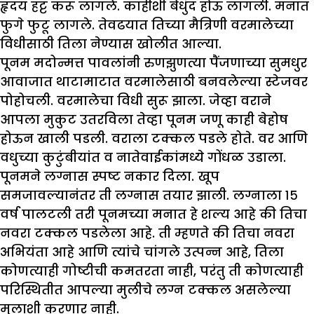
हृदय हट्ट करू लागले. काहीशी बेधुंद होऊ लागली. मनात
फुगे फुटू लागले. तेवढयात तिच्या मैत्रिणी वरमालेच्या
विधीसाठी तिला नेण्यास खोलीत आल्या.
पूनम मदोन्मत्त पावलांनी रुणझुणत्या पैंजणाच्या सुमधुर
आवाजात थाटामाटात वरमालेसाठी बनवलेल्या स्टेजवर
पोहोचली. वरमालेचा विधी सुरू झाला. जेव्हा वराने
आपला मुकुट उतरविला तेव्हा पूनम जणू काही बेहोष
होऊन खाली पडली. वराला टक्कल पडले होते. वर आणि
वधुच्या कुटुंबीयांत व नातेवाईकांमध्ये गोंधळ उडाला.
पूनमने लग्नास स्पष्ट नकार दिला. खूप
समजावल्यानंतर ती लग्नास तयार झाली. लग्नाला १५
वर्ष पालटली तरी पूनमच्या मनात हे शल्य आहे की तिचा
नवरा टक्कल पडलेला आहे. ती म्हणते की तिचा नवरा
अभियंता आहे आणि त्यांचे चांगले उत्पन्न आहे, तिला
कोणत्याही गोष्टीची कमतरता नाही, परंतु ती कोणत्याही
परिस्थितीत आपल्या मुलीचे लग्न टक्कल असलेल्या
मुलाशी करणार नाही.